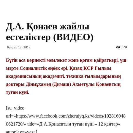
Д.А. Қонаев жайлы
естеліктер (ВИДЕО)
538
Қаңтар 12, 2017
Бүгін аса көрнекті мемлекет және қоғам қайраткері, үш
мәрте Социалистік еңбек ері, Қазақ КСР Ғылым
академиясының академигі, техника ғылымдарының
докторы Дінмұхамед (Димаш) Ахметұлы Қонаевтың
туған күні.
[su_video
url=»https://www.facebook.com/zheruiyq.kz/videos/102816048
0621720/» title=»Д.А.Қонаевтың туған күні – 12 қаңтар»
autoplay=»yes»]