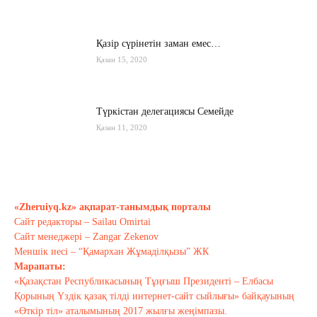
Қазір сүрінетін заман емес…
Қазан 15, 2020
Түркістан делегациясы Семейде
Қазан 11, 2020
Қырғызстан: сарапшылар тоқтамы
қандай?
«Zheruiyq.kz» ақпарат-танымдық порталы
Қазан 10, 2020
Сайт редакторы – Sailau Omirtai
Сайт менеджері – Zangar Zekenov
Тағы оқу
Меншік иесі – “Қамархан Жұмаділқызы” ЖК
Марапаты:
«Қазақстан Республикасының Тұңғыш Президенті – Елбасы
Қорының Үздік қазақ тілді интернет-сайт сыйлығы» байқауының
«Өткір тіл» аталымының 2017 жылғы жеңімпазы.