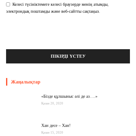
Келесі түсініктемеге келесі браузерде менің атымды,
электрондық поштамды және веб-сайтты сақтаңыз.
Жаңалықтар
«Бізде құлшыныс әлі де аз….»
Қазан 20, 2020
Хан десе – Хан!
Қазан 15, 2020