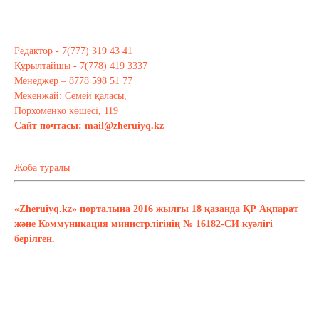
Редактор - 7(777) 319 43 41
Құрылтайшы - 7(778) 419 3337
Менеджер – 8778 598 51 77
Мекенжай: Семей қаласы,
Порхоменко көшесі, 119
Сайт почтасы:
mail@zheruiyq.kz
Жоба туралы
«Zheruiyq.kz» порталына 2016 жылғы 18 қазанда ҚР Ақпарат
және Коммуникация министрлігінің № 16182-СИ куәлігі
берілген.