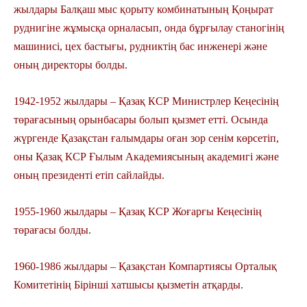
жылдары Балқаш мыс қорыту комбинатының Қоңырат
руднигіне жұмысқа орналасып, онда бұрғылау станогінің
машинисі, цех бастығы, рудниктің бас инженері және
оның директоры болды.
1942-1952 жылдары – Қазақ КСР Министрлер Кеңесінің
төрағасының орынбасары болып қызмет етті. Осында
жүргенде Қазақстан ғалымдары оған зор сенім көрсетіп,
оны Қазақ КСР Ғылым Академиясының академигі және
оның президенті етіп сайлайды.
1955-1960 жылдары – Қазақ КСР Жоғарғы Кеңесінің
төрағасы болды.
1960-1986 жылдары – Қазақстан Компартиясы Орталық
Комитетінің Бірінші хатшысы қызметін атқарды.