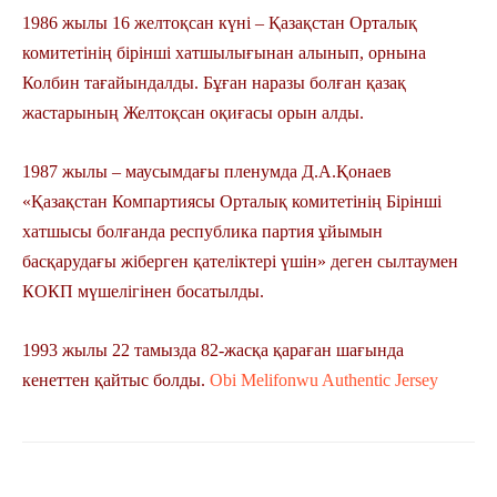
1986 жылы 16 желтоқсан күні – Қазақстан Орталық
комитетінің бірінші хатшылығынан алынып, орнына
Колбин тағайындалды. Бұған наразы болған қазақ
жастарының Желтоқсан оқиғасы орын алды.
1987 жылы – маусымдағы пленумда Д.А.Қонаев
«Қазақстан Компартиясы Орталық комитетінің Бірінші
хатшысы болғанда республика партия ұйымын
басқарудағы жіберген қателіктері үшін» деген сылтаумен
КОКП мүшелігінен босатылды.
1993 жылы 22 тамызда 82-жасқа қараған шағында
кенеттен қайтыс болды.
Obi Melifonwu Authentic Jersey