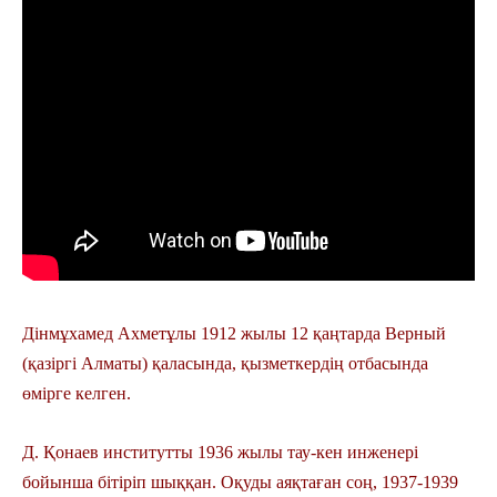
Дінмұхамед Ахметұлы 1912 жылы 12 қаңтарда Верный
(қазіргі Алматы) қаласында, қызметкердің отбасында
өмірге келген.
Д. Қонаев институтты 1936 жылы тау-кен инженері
бойынша бітіріп шыққан. Оқуды аяқтаған соң, 1937-1939