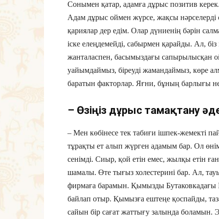
Сонымен қатар, адамға дұрыс позитив керек.
Адам дұрыс оймен жүрсе, жақсы нәрселерді 
қариялар дер едім. Олар дүниенің бәрін салм
іске елеңдемейді, сабырмен қарайды. Ал, бі
жанталаспен, басымыздағы сапырылысқан ой,
уайымдаймыз, біреуді жамандаймыз, көре ал
баратын факторлар. Яғни, бұның барлығы не
– Өзіңіз дұрыс тамақтану әд
– Мен көбінесе тек табиғи ішпек-жемекті п
тұрақты ет алып жүрген адамым бар. Ол өнім
сенімді. Сиыр, қой етін емес, жылқы етін ғ
шамалы. Өте тығыз холестерині бар. Ал, тау
фирмаға барамын. Қымызды Бутаковкадағы 
байлап отыр. Қымызға ештеңе қоспайды, таз
сайын бір сағат жаттығу залында боламын. 