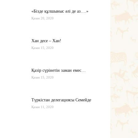
«Бізде құлшыныс әлі де аз….»
Қазан 20, 2020
Хан десе – Хан!
Қазан 15, 2020
Қазір сүрінетін заман емес…
Қазан 15, 2020
Түркістан делегациясы Семейде
Қазан 11, 2020
Қырғызстан: сарапшылар тоқтамы
қандай?