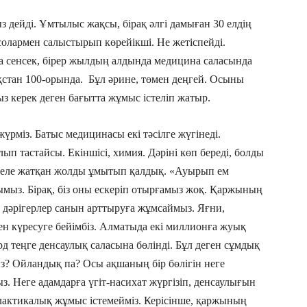
з дейді. Ұмтылыс жақсы, бірақ әлгі дамыған 30 елдің
солармен салыстырып көрейікші. Не жетіспейді.
на сенсек, бірер жылдың алдында медицина саласында
қстан 100-орында. Бұл әрине, төмен деңгей. Осыны
з керек деген бағытта жұмыс істеліп жатыр.
рміз. Батыс медицинасы екі тәсілге жүгінеді.
лып тастайсы. Екіншісі, химия. Дәріні көп береді, болды
 келе жатқан жолды ұмытып қалдық. «Ауырып ем
ымыз. Бірақ, біз оны ескеріп отырғамыз жоқ. Қаржының
а, дәрігерлер санын арттыруға жұмсаймыз. Яғни,
н күресуге бейімбіз. Алматыда екі миллионға жуық
д теңге денсаулық саласына бөлінді. Бұл деген сұмдық
з? Ойландық па? Осы ақшаның бір бөлігін неге
. Неге адамдарға үгіт-насихат жүргізіп, денсаулығын
илактикалық жұмыс істемейміз. Керісінше, қаржының