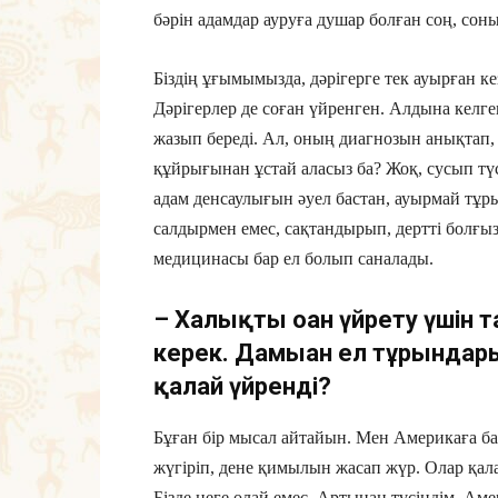
бәрін адамдар ауруға душар болған соң, соны
Біздің ұғымымызда, дәрігерге тек ауырған к
Дәрігерлер де соған үйренген. Алдына келге
жазып береді. Ал, оның диагнозын анықтап,
құйрығынан ұстай аласыз ба? Жоқ, сусып түсі
адам денсаулығын әуел бастан, ауырмай тұры
салдырмен емес, сақтандырып, дертті болғы
медицинасы бар ел болып саналады.
– Халықты оған үйрету үшін
керек. Дамыған ел тұрғындар
қалай үйренді?
Бұған бір мысал айтайын. Мен Америкаға ба
жүгіріп, дене қимылын жасап жүр. Олар қа
Бізде неге олай емес. Артынан түсіндім, Ам