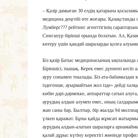
– Қазір дамыған 30 елдің қатарына қосыламы
медицина деңгейі өте жоғары. Қазақстанды 
Лумберг??? рейтинг агенттігінің сараптауы
Сингапур бірінші орында болатын. Ал, Қаза
көтеру үшін қандай шараларды қолға алуымы
Біз қазір Батыс медицинасының ықпалында жү
Біріншісі, пышақ. Керек емес дүниені кесіп а
ауру сонымен тиылады. Біз ата-бабамыздан
іздегенше, ауырмайтын жол ізде» дейді халқ
көбін дәрі-дәрмекке, аппараттар сатып алуғ
аурудың алдын алумен емес, оның салдарыме
жан саны бар. Былтыр, бір жылда 94 миллиар
үлкен қаражат. Бұны қайда жұмсап жатырмы
аурудың алдын-алатын шараларға арнамаймыз
қалай дұрыс күтіну керектігі жөнінде проф