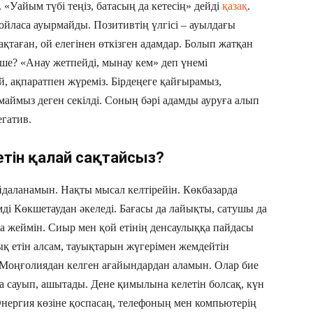
 «Уайым түбі теңіз, батасың да кетесің» дейді
қазақ
.
ойласа ауырмайды. Позитивтің үлгісі – ауылдағы
ақтаған, ой елегінен өткізген адамдар. Болып жатқан
з ше? «Анау жетпейді, мынау кем» деп үнемі
 ақпаратпен жүреміз. Бірдеңеге қайғырамыз,
маймыз деген секілді. Соның бәрі адамды ауруға алып
гатив.
етін қалай сақтайсыз?
айдаланамын. Нақты мысал келтірейін. Көкбазарда
ді Көкшетаудан әкеледі. Бағасы да лайықты, сатушы да
ана жеймін. Сиыр мен қой етінің денсаулыққа пайдасы
ық етін алсам, тауықтарын жүгерімен жемдейтін
Моңғолиядан келген ағайындардан аламын. Олар бие
а сауып, ашытады. Дене қимылына келетін болсақ, күн
Энергия көзіне қоспасаң, телефоның мен компьютерің