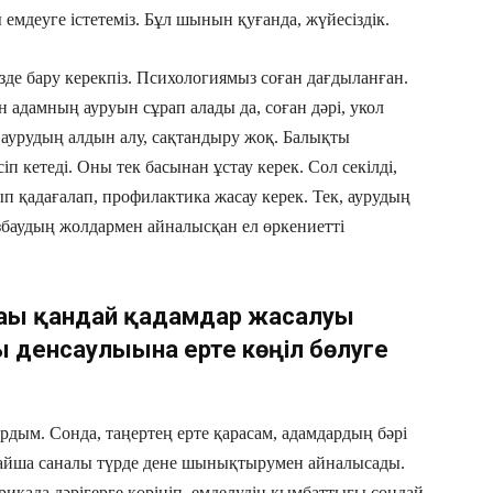
 емдеуге істетеміз. Бұл шынын қуғанда, жүйесіздік.
езде бару керекпіз. Психологиямыз соған дағдыланған.
н адамның ауруын сұрап алады да, соған дәрі, укол
 аурудың алдын алу, сақтандыру жоқ. Балықты
п кетеді. Оны тек басынан ұстау керек. Сол секілді,
п қадағалап, профилактика жасау керек. Тек, аурудың
збаудың жолдармен айналысқан ел өркениетті
 тағы қандай қадамдар жасалуы
ы денсаулығына ерте көңіл бөлуге
рдым. Сонда, таңертең ерте қарасам, адамдардың бәрі
лайша саналы түрде дене шынықтырумен айналысады.
ерикада дәрігерге көрініп, емделудің қымбаттығы сондай