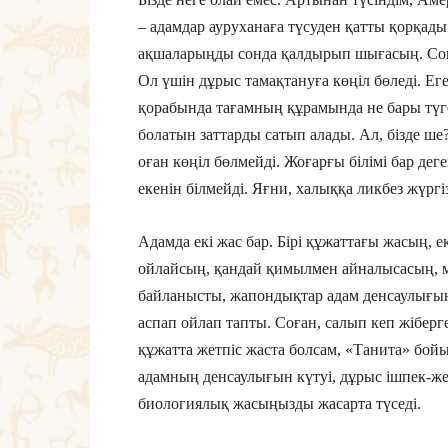
– адамдар ауруханаға түсуден қатты қорқады
ақшаларыңды сонда қалдырып шығасың. Сонд
Ол үшін дұрыс тамақтануға көңіл бөледі. Е
қорабында тағамның құрамында не бары түге
болатын заттарды сатып алады. Ал, бізде ш
оған көңіл бөлмейді. Жоғарғы білімі бар дег
екенін білмейді. Яғни, халыққа ликбез жүргі
Адамда екі жас бар. Бірі құжаттағы жасың, 
ойлайсың, қандай қимылмен айналысасың, мі
байланысты, жапондықтар адам денсаулығын
аспап ойлап тапты. Соған, салып кеп жіберг
құжатта жетпіс жаста болсам, «Танита» бой
адамның денсаулығын күтуі, дұрыс ішпек-ж
биологиялық жасыңызды жасарта түседі.