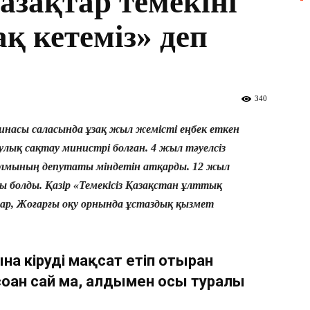
азақтар темекіні
ақ кетеміз» деп
340
инасы саласында ұзақ жыл жемісті еңбек еткен
улық сақтау министрі болған. 4 жыл тәуелсіз
ылмының депутаты міндетін атқарды. 12 жыл
болды. Қазір «Темекісіз Қазақстан ұлттық
ар, Жоғарғы оқу орнында ұстаздық қызмет
а кіруді мақсат етіп отырған
соған сай ма, алдымен осы туралы
?