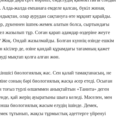
. Алда-жалда емханаға емделе қалсаң, бүкіл жинақ
ықтан, олар аурудан сақтануға өте мұқият қарайды.
гер, дүкеннен ішпек-жемек алатын болса, сыртындағы
л жазылып тұр. Соған қарап адамдар өздеріне жеуге
е? Жоқ. Ондай жазылмайды. Болған күннің өзінде ешкім
ен кісілер де, өзіне қандай құрамдағы тағамның қажет
зуді мықтап қолға алған жөн.
екіншісі биологиялық жас. Сен қалай тамақтанасың, не
не соның бәрі биологиялық жасқа әсер етеді. Осыған
 тоғыз түрлі өлшеммен анықтайтын «Танита» деген
енде, қай жерің ауыратыны шыға келеді. Мәселен, мен
ынша биологиялық жасым елудің ішінде. Демек,
емек тұтынып, жақсы тұрмыстық әдеттерге үйренуі