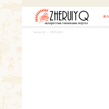
Жерұйық
ЖА
Басты бет
МҰҚАБА