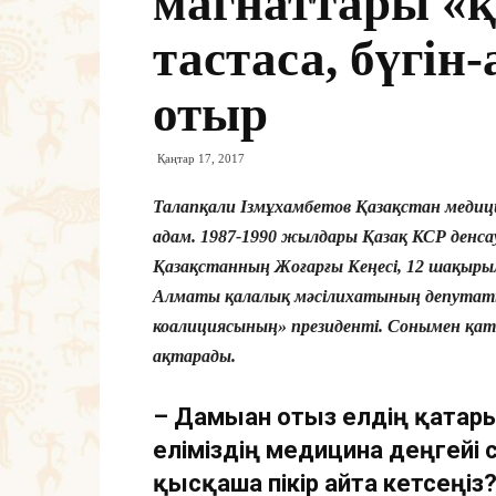
магнаттары «қ
тастаса, бүгін-
отыр
Қаңтар 17, 2017
Талапқали Ізмұхамбетов Қазақстан медиц
адам. 1987-1990 жылдары Қазақ КСР денса
Қазақстанның Жоғарғы Кеңесі, 12 шақыр
Алматы қалалық мәсілихатының депутаты 
коалициясының» президенті. Сонымен қат
ақтарады.
– Дамыған отыз елдің қатарын
еліміздің медицина деңгейі 
қысқаша пікір айта кетсеңіз