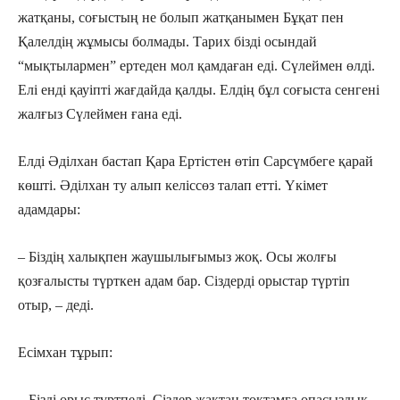
жатқаны, соғыстың не болып жатқанымен Бұқат пен
Қалелдің жұмысы болмады. Тарих бізді осындай
“мықтылармен” ертеден мол қамдаған еді. Сүлеймен өлді.
Елі енді қауіпті жағдайда қалды. Елдің бұл соғыста сенгені
жалғыз Сүлеймен ғана еді.
Елді Әділхан бастап Қара Ертістен өтіп Сарсүмбеге қарай
көшті. Әділхан ту алып келіссөз талап етті. Үкімет
адамдары:
– Біздің халықпен жаушылығымыз жоқ. Осы жолғы
қозғалысты түрткен адам бар. Сіздерді орыстар түртіп
отыр, – деді.
Есімхан тұрып:
– Бізді орыс түртпеді. Сіздер жақтан тоқтамға опасыздық