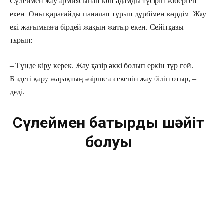
Сүлеймен жау армиясынан көп адамды түсіріп жіберген
екен. Оны қарағайды паналап тұрып дүрбімен көрдім. Жау
екі жағымызға бірдей жақын жатыр екен. Сейітқазы
тұрып:
– Түнде кіру керек. Жау қазір әккі болып еркін тұр ғой.
Біздегі қару жарақтың әзірше аз екенін жау біліп отыр, –
деді.
Сүлеймен батырдың шәйіт
болуы