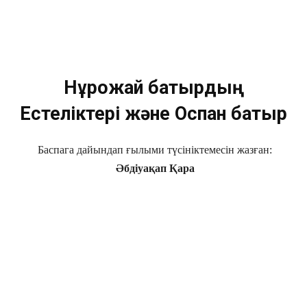
Нұрғожай батырдың
Естеліктері және
Оспан батыр
Баспага дайындап ғылыми түсініктемесін жазған:
Әбдіуақап Қара