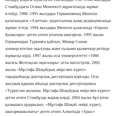
Стамбұлдағы Осман Мемлекеті мұрағатында жұмыс
істейді. 1988- 1995 жылдары Германияның Мюнхен
қаласындағы «Азаттық» радиосының қазақ редакциясында
жұмыс істеді. 1994 жылдары Мюнхен қаласында «Европа
Қазақтары» деген атпен кітапша шығарған. 1995 жылы
Германиядан Түркияға қайтып, Мимар Синан
университетіне оқытушы және ғылыми қызметкер ретінде
жұмысқа кірді. 1997 жылы осы университетте «1986
жылғы Желтоқсан оқиғалары» атты магистрлік, 2002
жылы «Мұстафа Шоқайдың әмірі мен күресі»
тақырыбында докторлық диссертация қорғады. Осы
жылдың қараша айында докторлык диссертациясы
«Түркістан жалыны. Мұстафа Шоқайдың өмірі мен күресі»
деген атпен Стамбұлда жарық көрді. 2004 жылы бұл кітап
қазақшаға аударылып, «Мұстафа Шоқай. өмірі, күресі,
шығармашылығы» деген атпен Алматыда «Арыс»