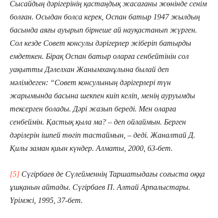
Сысайдың дәрігерінің қастаңдық жасағаны жөнінде сенім
болған. Осыдан болса керек, Оспан батыр 1947 жылдың
басында аяғы ауырып бірнеше ай науқастанып жүрген.
Сол кезде Совет консулы дәрігерлер жіберіп батырды
емдеткен. Бірақ Оспан батыр оларға сенбейтінін сол
уақытты Дәлелхан Жанымханұлына былай деп
мәлімдеген: “Совет консулының дәрігерлері түн
жарымында басына шекпен киіп келіп, менің ауруымды
тексерген болады. Дәрі жазып береді. Мен оларға
сенбеймін. Қастық қыла ма? – деп ойлаймын. Берген
дәрілерін ішпей төгіп тастаймын, – деді. Жаналтай Д.
Қилы заман қиын күндер. Алматы, 2000, 63-бет.
[5]
Сүгірбаев де Сүлейменнің Таршатыдағы соғыста оққа
ұшқанын айтады. Сүгірбаев П. Алтай Арпалыстары.
Үрімжі, 1995, 37-бет.