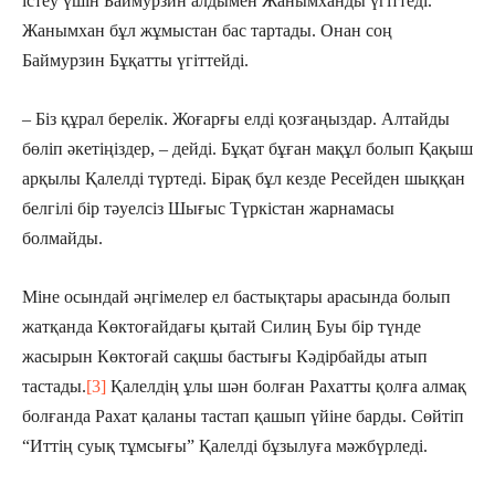
істеу үшін Баймурзин алдымен Жанымханды үгіттеді.
Жанымхан бұл жұмыстан бас тартады. Онан соң
Баймурзин Бұқатты үгіттейді.
– Біз құрал берелік. Жоғарғы елді қозғаңыздар. Алтайды
бөліп әкетіңіздер, – дейді. Бұқат бұған мақұл болып Қақыш
арқылы Қалелді түртеді. Бірақ бұл кезде Ресейден шыққан
белгілі бір тәуелсіз Шығыс Түркістан жарнамасы
болмайды.
Міне осындай әңгімелер ел бастықтары арасында болып
жатқанда Көктоғайдағы қытай Силиң Буы бір түнде
жасырын Көктоғай сақшы бастығы Кәдірбайды атып
тастады.
[3]
Қалелдің ұлы шән болған Рахатты қолға алмақ
болғанда Рахат қаланы тастап қашып үйіне барды. Сөйтіп
“Иттің суық тұмсығы” Қалелді бұзылуға мәжбүрледі.