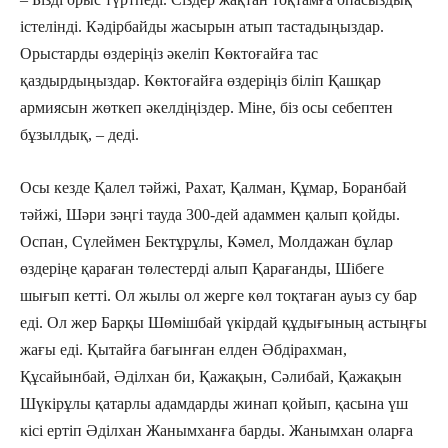
істелінді. Кәдірбайды жасырын атып тастадыңыздар.
Орыстарды өздеріңіз әкеліп Көктоғайға тас
қаздырдыңыздар. Көктоғайға өздеріңіз біліп Қашқар
армиясын жөткеп әкелдіңіздер. Міне, біз осы себептен
бұзылдық, – деді.
Осы кезде Қалел тәйжі, Рахат, Қалман, Құмар, Боранбай
тәйжі, Шәри зәңгі тауда 300-дей адаммен қалып қойды.
Оспан, Сүлеймен Бектұрұлы, Кәмел, Молдажан бұлар
өздеріңе қараған төлестерді алып Қарағанды, Шібеге
шығып кетті. Ол жылы ол жерге көл тоқтаған ауыз су бар
еді. Ол жер Барқы Шөмішбай үкірдай құдығының астыңғы
жағы еді. Қытайға бағынған елден Әбдірахман,
Құсайынбай, Әділхан би, Қажақын, Сәлибай, Қажақын
Шүкірұлы қатарлы адамдарды жинап қойып, қасына үш
кісі ертіп Әділхан Жанымханға барды. Жанымхан оларға