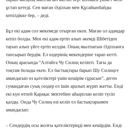
ұстап кетеді. Сен маған Әділхан мен Құсайынбайды
кепілдікке бер, – деді.
Бұл екі адам сол мекемеде отырған екен. Маған ол адамдар
кепіл болды. Мен екі адам ертіп алып әкемді Шібетіден
тауып алып үйге ертіп келдім. Оның мылтығын Әділханға
тапсырып бердім. Ел өздерінің мекендеріне тарап кетті.
Оның арасында “Алтайға Чу Силиң келіпті. Тағы да
тоқтам болады екен. Ел бастықтары барып Шу Силиңге
амандасып өз қателіктері үшін кешірім сұрасын”, деген
сумаңдаған суық сөздер ел ішін аралып жүріп жатты. Енді
екі күн өтпей Қарақас мектебіне айырплан келіп түсіп
қалды. Онда Чу Силиң өзі келіп ел бастықтарымен
амандасып:
– Сендердің осы жолғы қателіктеріңді мен кешірдім. Енді