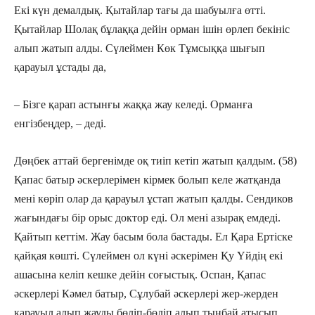
Екі күн демалдық. Қытайлар тағы да шабуылға өтті.
Қытайлар Шолақ бұлаққа дейін орман ішін өрлеп бекініс
алып жатып алды. Сүлеймен Көк Тұмсыққа шығып
қарауыл ұстады да,
– Бізге қарап астынғы жаққа жау келеді. Орманға
енгізбеңдер, – деді.
Дөңбек аттай бергенімде оқ тиіп кетіп жатып қалдым. (58)
Қапас батыр әскерлерімен кірмек болып келе жатқанда
мені көріп олар да қарауыл ұстап жатып қалды. Сендиков
жағындағы бір орыс доктор еді. Ол мені азырақ емдеді.
Қайтып кеттім. Жау басым бола бастады. Ел Қара Ертіске
қайқая көшті. Сүлеймен ол күні әскерімен Қу Үйдің екі
ашасына келіп кешке дейін соғыстық. Оспан, Қапас
әскерлері Кәмел батыр, Сұлубай әскерлері жер-жерден
қарауыл алып жауды бөліп-бөліп алып тыңбай атысып