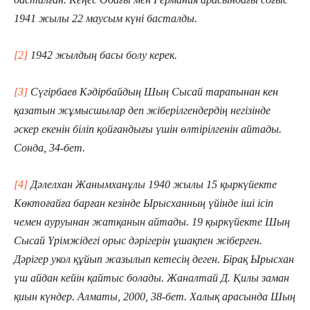
1941 жылы 22 маусым күні басталды.
[2]
1942 жылдың басы болу керек.
[3]
Сүгірбаев Кәдірбайдың Шың Сысай тарапынан кен
қазатын жұмысшылар деп жіберілгендердің негізінде
әскер екенін біліп қойғандығы үшін өлтірілгенін айтады.
Сонда, 34-бет.
[4]
Дәлелхан Жанымханұлы 1940 жылы 15 қыркүйекте
Көктоғайға барған кезінде Ырысханның үйінде іші ісіп
чемен ауруынан жатқанын айтады. 19 қыркүйекте Шың
Сысай Үрімжідегі орыс дәрігерін ұшақпен жіберген.
Дәрігер укол құйып жазылып кетесің деген. Бірақ Ырысхан
үш айдан кейін қайтыс болады. Жаналтай Д. Қилы заман
қиын күндер. Алматы, 2000, 38-бет. Халық арасында Шың