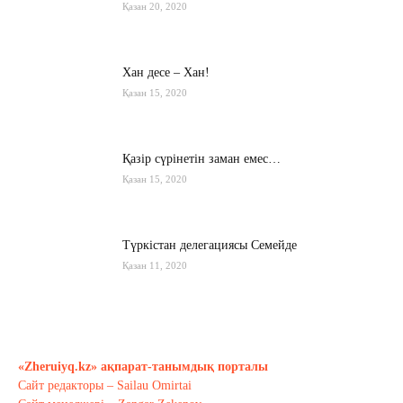
Қазан 20, 2020
Хан десе – Хан!
Қазан 15, 2020
Қазір сүрінетін заман емес…
Қазан 15, 2020
Түркістан делегациясы Семейде
Қазан 11, 2020
Қырғызстан: сарапшылар тоқтамы
қандай?
«Zheruiyq.kz» ақпарат-танымдық порталы
Қазан 10, 2020
Сайт редакторы – Sailau Omirtai