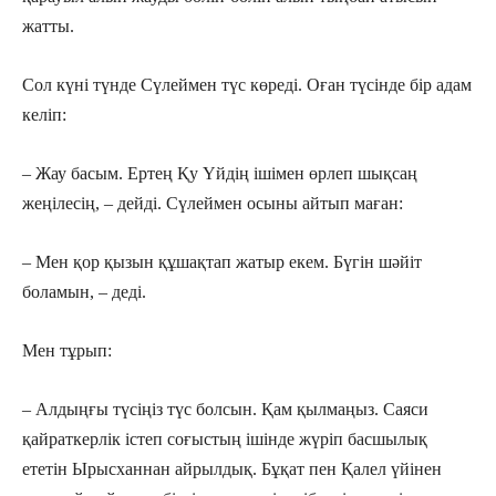
жатты.
Сол күні түнде Сүлеймен түс көреді. Оған түсінде бір адам
келіп:
– Жау басым. Ертең Қу Үйдің ішімен өрлеп шықсаң
жеңілесің, – дейді. Сүлеймен осыны айтып маған:
– Мен қор қызын құшақтап жатыр екем. Бүгін шәйіт
боламын, – деді.
Мен тұрып:
– Алдыңғы түсіңіз түс болсын. Қам қылмаңыз. Саяси
қайраткерлік істеп соғыстың ішінде жүріп басшылық
ететін Ырысханнан айрылдық. Бұқат пен Қалел үйінен