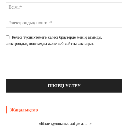
Келесі түсініктемеге келесі браузерде менің атымды,
электрондық поштамды және веб-сайтты сақтаңыз.
Жаңалықтар
«Бізде құлшыныс әлі де аз….»