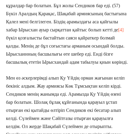
құралдар бар болатын. Бұл жолы Сендиков бар еді. (57)
Бүкіл Аралдың Қарақас, Шақабай армиясының бастығына
Қалел мені белгілеген. Біздің арамыздағы аса қайғылы
хабар Ырысхан ауыр сырқаттан қайтыс болып кетті де
[4]
бүкіл қозғалысты бастайтын саяси қайраткер болмай
қалды. Менің де бұл соғыстағы арманым осындай болды.
Ырысханнның басшылығы өте шебер еді. Енді бізге
басшылық ететін Ырысхандай адам табылуы қиын көрінді.
Мен өз әскерлерімді алып Қу Үйдің орман жағынан келіп
бекініс алдым. Жау армиясы Көк Тұмсықтан келіп кірді.
Сендиков менің жанымда еді. Арамызда Қу Үйдің өзені
бар болатын. Шолақ бұлақ құйғанында қарауыл ұстап
отырған екі қытайды өлтіріп Сендиков екі бесатар алып
келді. Сүлеймен және Сәйітғазы отырған қарауылға
келдім. Ол жерде Шақабай Сүлеймен де отырыпты.