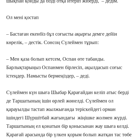
шықпай қойды да бізді отқа итеріп жіберді, – дедім.
Ол мені қостап
– Бастаған екенбіз бұл соғысты ақырғы демге дейін
көрелік, – дестік. Сонсоң Сүлеймен тұрып:
– Мен қаза болып кетсем, Оспан өте табанды.
Барлықтарыңыз Оспанмен бірлесіп, ақылдасып соғыс
істеңдер. Намысты бермеңіздер, – деді.
Сүлеймен күн шыға Шыбар Қарағайдан келіп атыс берді
де Таршатының ішін өрлей жөнелді. Сүлеймен ол
қарауылды тастап жылжығанда теріскейдегі орман
ішіндегі Шүршітбай жағындағы жіңішке жолмен жүрді.
Таршатының ел қонатын бір қонысынан жау шыға келді.
Қарағай арасында бір үлкен қорым болып жатқан тас төбе