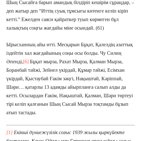
Шың Сысайға барып амандық білдіріп кешірім сұраңдар, –
деп жатыр деп “Иттің суық тұмсығы көтенге келіп кіріп
кетті.” Ежелден саяси қайраткер туып көрмеген бұл
халықтың соңғы жағдайы міне осындай. (61)
Ырысханның айы өтті. Месқарын Бұқат, Қалелдің азаттық
іздейтін хал жағдайының соңы осы болды. Чу Силиң
Әпенді,
[6]
Бұқат мырза, Рахат Мырза, Қалман Мырза,
Боранбай тәйжі, Зейнел үкірдай, Құмар тәйжі, Есімхан
үкірдай, Қыстаубай Ғакім зәңгі, Нақыштай, Кәріппай,
Шәри… қатарлы 13 адамды айырпланға салып алды да
кетті. Осылардан Ғакім, Нақыштай, Қалман, Шәри төртеуі
тірі келіп қалғанын Шың Сысай Мырза тоқтамды бұзып
атып тастады.
[1]
Екінші дүниежүзілік соғыс 1939 жылы қыркүйекте
басталған. Кеңес Одағы мен Германия арасындағы соғыс