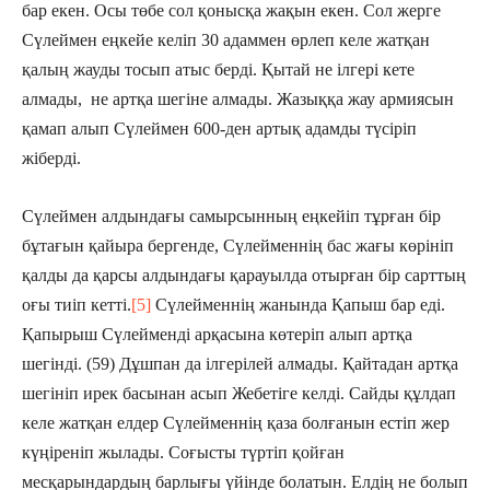
бар екен. Осы төбе сол қонысқа жақын екен. Сол жерге
Сүлеймен еңкейе келіп 30 адаммен өрлеп келе жатқан
қалың жауды тосып атыс берді. Қытай не ілгері кете
алмады, не артқа шегіне алмады. Жазыққа жау армиясын
қамап алып Сүлеймен 600-ден артық адамды түсіріп
жіберді.
Сүлеймен алдындағы самырсынның еңкейіп тұрған бір
бұтағын қайыра бергенде, Сүлейменнің бас жағы көрініп
қалды да қарсы алдындағы қарауылда отырған бір сарттың
оғы тиіп кетті.
[5]
Сүлейменнің жанында Қапыш бар еді.
Қапырыш Сүлейменді арқасына көтеріп алып артқа
шегінді. (59) Дұшпан да ілгерілей алмады. Қайтадан артқа
шегініп ирек басынан асып Жебетіге келді. Сайды құлдап
келе жатқан елдер Сүлейменнің қаза болғанын естіп жер
күңіреніп жылады. Соғысты түртіп қойған
месқарындардың барлығы үйінде болатын. Елдің не болып