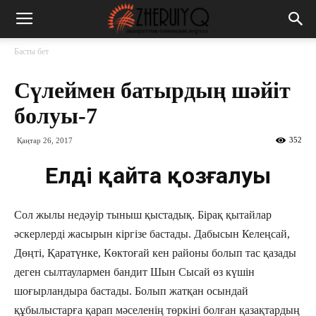
Басты бет
Сүлеймен батырдың шәйіт
болуы-7
352
Қаңтар 26, 2017
Елдің қайта қозғалуы
Сол жылы недәуір тыныш қыстадық. Бірақ қытайлар
әскерлерді жасырын кіргізе бастады. Дабысын Келеңсай,
Дөңті, Қаратүнке, Көктоғай кен районы болып тас қазады
деген сылтаулармен бандит Шын Сысай өз күшін
шоғырландыра бастады. Болып жатқан осындай
құбылыстарға қарап мәселенің төркіні болған қазақтардың