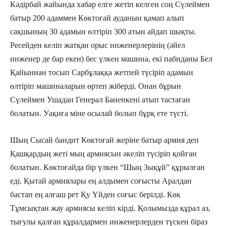
Кәдірбай жайында хабар елге жетіп келген соң Сүлеймен
батыр 200 адаммен Көктоғай ауданын қамап алып
сақшының 30 адамын өлтіріп 300 атын айдап шықты.
Ресейден келіп жатқан орыс инженерлерінің (әйел
инженер де бар екен) бес үлкен машина, екі пабиданы Бел
Қайыннан тосып Сарбұлаққа жетпей түсіріп адамын
өлтіріп машиналарын өртеп жіберді. Онан бұрын
Сүлеймен Ушадан Генерал Баненкені атып тастаған
болатын. Уақиға міне осылай болып бұрқ ете түсті.
Шың Сысай бандит Көктоғай жеріне батыр армия деп
Қашқардың жеті мың армиясын әкеліп түсіріп қойған
болатын. Көктоғайда бір үлкен “Шың Зықұй” құрылған
еді. Қытай армиялары ең алдымен соғысты Аралдан
бастап ең алғаш рет Қу Үйден соғыс берілді. Көк
Тұмсықтан жау армиясы келіп кірді. Қолымызда құрал аз,
тығулы қалған құралдармен инженерлерден түскен біраз