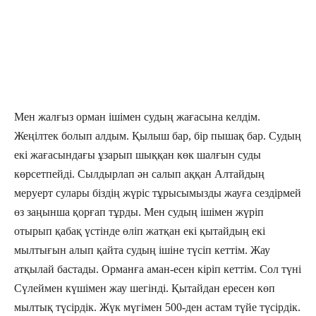
Мен жалғыз орман ішімен судың жағасына келдім.
Жеңілтек болып алдым. Қылыш бар, бір пышақ бар. Судың
екі жағасындағы ұзарып шыққан көк шалғын суды
көрсетпейді. Сылдырлап ән салып аққан Алтайдың
меруерт сулары біздің жүріс тұрысымызды жауға сездірмей
өз заңынша қорғап тұрды. Мен судың ішімен жүріп
отырып қабақ үстінде өліп жатқан екі қытайдың екі
мылтығын алып қайта судың ішіне түсіп кеттім. Жау
атқылай бастады. Орманға аман-есен кіріп кеттім. Сол түні
Сүлеймен күшімен жау шегінді. Қытайдан ересен көп
мылтық түсірдік. Жүк мүгімен 500-ден астам түйе түсірдік.