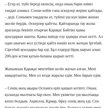
– Егер ат, түйе береді екенсің, онда оның бәрін өзіміз
таңдап аламыз. Сонан кейін ғана әскерлер жеріне қайтады,
– деді. Сонымен таңдаулы ат, түйені үш күн ішіне жинап
әкеліп бердік. Әскерлер қайтты. Қайтарында тау жолы
арасында бекініп отырған Қарақас Бәйтіке қажы
ауылдарын шапты. Қажы ішінде елу адамды атып кетті. Ал
одан шығып жол үстінде қайта көшіп келе жатқан Іргебай,
Сіргебай ауылдары бар еді. Бұл елдерді бірақ шауып алып
200-ден астам қатын-баланы қырып кетті.
Жанымхан Қарақас мектебіне келіп жатып алған. Мені
шақыртыпты. Мен ол кезде жаралы едім. Мен барып едім.
– Сенің әкең ақыры Оспанға еріп қашып кетіпті. Оның
қолында мылтығы бар екен. Мен үкіметке үш мылтыққа
кепіл болдым. Ақмолла, Құмар, біреу сенің әкең еді. Сен
барып әкеңнің мылтығын әкеліп бер. Болмаса үкімет мені