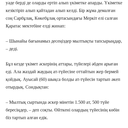
уәде берді де оларды ертіп алып үкіметке апарды. Үкіметке
кезіктіріп алып қайтадан алып келді. Бір жұма демалған
соң Сарбұлақ, Көкебұлақ ортасындағы Меркіт елі салған
Қаратас мектебіне елді жинап:
– Шынайы бағынамыз десеңіздер мылтықты тапсырыңдар,
– деді.
Бұл кезде үкімет әскерінің аттары, түйелері әбден арыған
еді. Ала жаздай жаудың ат-түйесіне оттайтын жер бермей
қойдық. Ауысай (60) шықса болды ат-түйесін тартып әкеп
отырдық. Сондықтан:
– Мылтық сыртында әскер мінетін 1.500 ат, 500 түйе
бересіңдер, – деп соқты. Өйткені олардың түйесінің көбін
біз тартып алған едік.