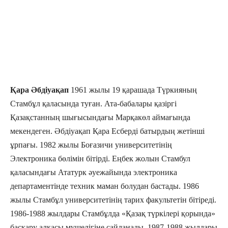
Қара Әбдіуақап
1961 жылы 19 қарашада Түркияның
Стамбұл қаласында туған. Ата-бабалары қазіргі
Қазақстанның шығысындағы Марқакөл аймағында
мекендеген. Әбдіуақап Қара Есберді батырдың жетінші
ұрпағы. 1982 жылы Боғазичи университетінің
Электроника бөлімін бітірді. Еңбек жолын Стамбул
қаласындағы Ататурк әуежайында электроника
департаментінде техник маман болудан бастады. 1986
жылы Стамбұл университетінің тарих факультетін бітіреді.
1986-1988 жылдары Стамбұлда «Қазақ түркілері қорында»
басқару алқасы мүшелігіне сайланады. 1987-1988 жылдары