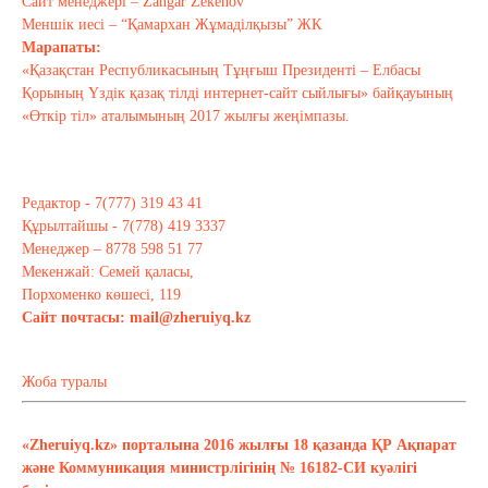
Сайт менеджері – Zangar Zekenov
Тағы оқу
Меншік иесі – “Қамархан Жұмаділқызы” ЖК
Марапаты:
«Қазақстан Республикасының Тұңғыш Президенті – Елбасы
Қорының Үздік қазақ тілді интернет-сайт сыйлығы» байқауының
«Өткір тіл» аталымының 2017 жылғы жеңімпазы.
Редактор - 7(777) 319 43 41
Құрылтайшы - 7(778) 419 3337
Менеджер – 8778 598 51 77
Мекенжай: Семей қаласы,
Порхоменко көшесі, 119
Сайт почтасы:
mail@zheruiyq.kz
Жоба туралы
«Zheruiyq.kz» порталына 2016 жылғы 18 қазанда ҚР Ақпарат
және Коммуникация министрлігінің № 16182-СИ куәлігі