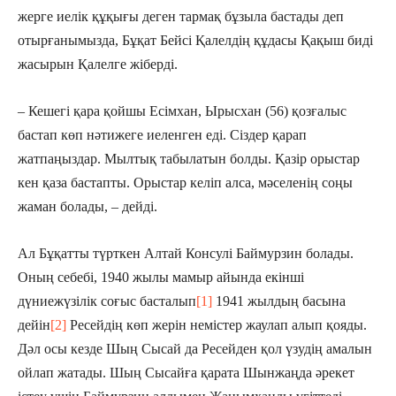
жерге иелік құқығы деген тармақ бұзыла бастады деп
отырғанымызда, Бұқат Бейсі Қалелдің құдасы Қақыш биді
жасырын Қалелге жіберді.
– Кешегі қара қойшы Есімхан, Ырысхан (56) қозғалыс
бастап көп нәтижеге иеленген еді. Сіздер қарап
жатпаңыздар. Мылтық табылатын болды. Қазір орыстар
кен қаза бастапты. Орыстар келіп алса, мәселенің соңы
жаман болады, – дейді.
Ал Бұқатты түрткен Алтай Консулі Баймурзин болады.
Оның себебі, 1940 жылы мамыр айында екінші
дүниежүзілік соғыс басталып
[1]
1941 жылдың басына
дейін
[2]
Ресейдің көп жерін немістер жаулап алып қояды.
Дәл осы кезде Шың Сысай да Ресейден қол үзудің амалын
ойлап жатады. Шың Сысайға қарата Шынжаңда әрекет