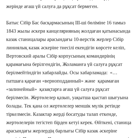
жерінде ағаш үй салуға да рұқсат бермеген.
Батыс Сібір Бас басқармасының ІІІ-ші бөліміне 16 тамыз
1843 жылы әскери канцелярияның жолдаған қатынасында
казак станицалары арасындағы 10-верстік жерлер Сібір
линиялық казак әскеріне тиесілі екендігін көрсете келіп,
Вертовский аралы Сібір корпусының командирінің
қарамағына берілгендігін, Жоламанға үй салуға рұқсат
берілмейтіндігін хабарлайды. Осы хабарламада: «…
патшаға қараған «верноподданный» және қарамаған
«залинейный» қазақтарға ағаш үй салуға рұқсат
берілмесін. Жертөлелер қазып, уақытша қыстап шығуына
болады. Тек қана ол жертөлелер меншік мүлік ретінде
тіркелмесін. Казактар жерді босатуды талап еткенде,
жертөлелерін тегістеп бірден кетуі керек. Өйткені, станица
арасындағы жерлердің барлығы Сібір казак әскеріне