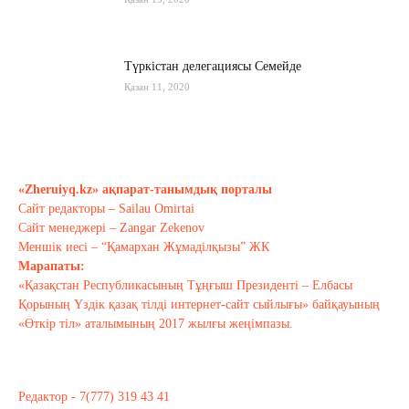
Түркістан делегациясы Семейде
Қазан 11, 2020
Қырғызстан: сарапшылар тоқтамы
қандай?
«Zheruiyq.kz» ақпарат-танымдық порталы
Қазан 10, 2020
Сайт редакторы – Sailau Omirtai
Сайт менеджері – Zangar Zekenov
Тағы оқу
Меншік иесі – “Қамархан Жұмаділқызы” ЖК
Марапаты:
«Қазақстан Республикасының Тұңғыш Президенті – Елбасы
Қорының Үздік қазақ тілді интернет-сайт сыйлығы» байқауының
«Өткір тіл» аталымының 2017 жылғы жеңімпазы.
Редактор - 7(777) 319 43 41