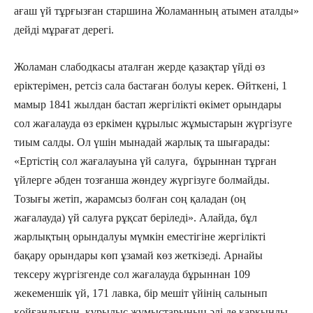
ағаш үй тұрғызған старшина Жоламанның атымен аталды»
дейді мұрағат дерегі.
Жоламан слабодкасы аталған жерде қазақтар үйді өз
еріктерімен, ретсіз сала бастаған болуы керек. Өйткені, 1
мамыр 1841 жылдан бастап жергілікті өкімет орындары
сол жағалауда өз еркімен құрылыс жұмыстарын жүргізуге
тиым салды. Ол үшін мынадай жарлық та шығарады:
«Ертістің сол жағалауына үй салуға, бұрыннан тұрған
үйлерге әбден тозғанша жөндеу жүргізуге болмайды.
Тозығы жетіп, жарамсыз болған соң қаладан (оң
жағалауда) үй салуға рұқсат беріледі». Алайда, бұл
жарлықтың орындалуы мүмкін еместігіне жергілікті
бақару орындары көп ұзамай көз жеткізеді. Арнайы
тексеру жүргізгенде сол жағалауда бұрыннан 109
жекеменшік үй, 171 лавка, бір мешіт үйінің салынып
қойғандығын, құрылыс жұмыстарының әлі де қарқынды