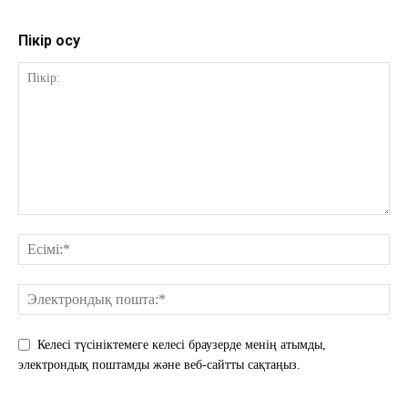
Пікір қосу
Келесі түсініктемеге келесі браузерде менің атымды,
электрондық поштамды және веб-сайтты сақтаңыз.