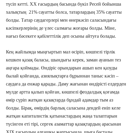
түсіп кетті. ХХ ғасырдың басында бүкіл Ресей бойынша
халықтың 21% сауатты болса, татарлардың 35% сауатты
болды. Татар саудагерлері мен өнеркәсіп саласындағы
кәсіпкерлерінің де үлес салмағы жоғары болды. Міне,
нағыз бәсекеге қабілеттілік деп осыны айтуға болады.
Кең жайлымда мыңғыртып мал өсіріп, көшпелі тірлік
кешкен қазақ баласы, шындығы керек, заман ауанын тез
аңғара қоймады. Өндіріс орындарын ашып кен қазуды
былай қойғанда, азиялықтарға бұрыннан таныс кәсіп –
саудаға да енжар қарады. Даму жағынан өндірісті елдерден
мүлде артта қалып қойған, көшпелі феодалдық қоғамда
өмір сүріп жатқан қазақтарда бұндай адамдар тым аз
болды. Бірақ, өмірдің барлық саласына дендей еніп келе
жатқан капиталистік қатынастардың жаңа талаптарын
түсінген еті тірі, сергек азаматтар қазақтардың арасынан
ХІХ ғасырдың алғашқы жартысында шыға бастады.