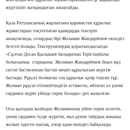
жүргізіліп жатқандығын анықтайды.
Қала Ратушасының жарлығына қарамастан құрылыс
жұмыстарын тоқтатпаған адамдарды тексеріп
анықтағанда, солардың бірі Жоламан Жандарбеков екендігі
белгілі болады. Тексерушілердің қорытындысында:
«Сұлтан Досан Қылышев басқаратын Терістаңбалы
болысының старшыны Жоламан Жандарбеков биыл мұз
сөгіле бастағаннан бастап мешіт құрылысын жүргізе
бастады. Рұқсат болмаған соң құрылыс қазір тоқтап тұр.
Жолман рұқсат етілмейтіндігін естімеген, өйткені ол үнемі
саудамен жүріп үйінде сирек болады» деп жазылған.
Осы қысқаша жазбадан Жоламанның үйіне сирек келетін,
үнемі саудамен түзде жүретін, мал-дүние табудың жаңаша
жолын іздеген пысық, іскер адам екендігі байқалады.