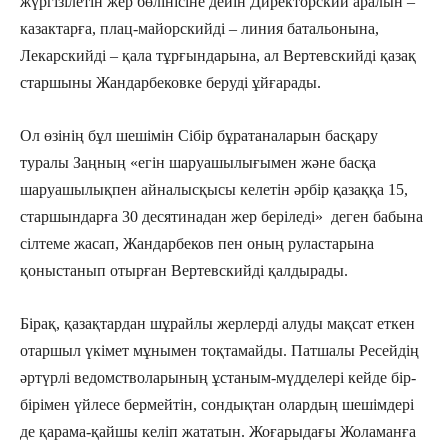
жүргізілетін жер бөлінісіне дейін Директорский аралын –
казактарға, плац-майорскийді – линия батальонына,
Лекарскийді – қала тұрғындарына, ал Вертевскийді қазақ
старшыны Жандарбековке беруді ұйғарады.
Ол өзінің бұл шешімін Сібір бұратаналарын басқару
туралы Заңның «егін шаруашылығымен және басқа
шаруашылықпен айналысқысы келетін әрбір қазаққа 15,
старшындарға 30 десятинадан жер беріледі» деген бабына
сілтеме жасап, Жандарбеков пен оның руластарына
қоныстанып отырған Вертевскийді қалдырады.
Бірақ, қазақтардан шұрайлы жерлерді алуды мақсат еткен
отаршыл үкімет мұнымен тоқтамайды. Патшалы Ресейдің
әртүрлі ведомстволарының ұстаным-мүдделері кейде бір-
бірімен үйлесе бермейтін, сондықтан олардың шешімдері
де қарама-қайшы келіп жататын. Жоғарыдағы Жоламанға