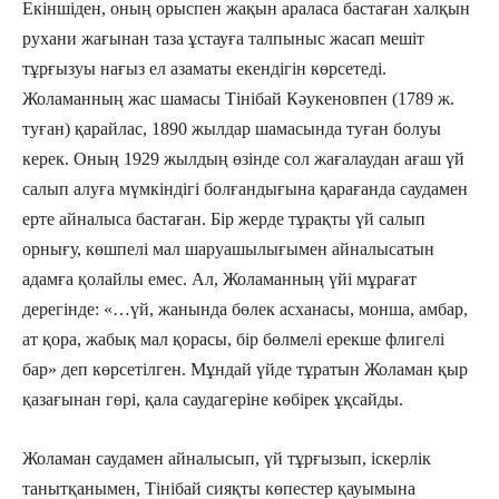
Екіншіден, оның орыспен жақын араласа бастаған халқын
рухани жағынан таза ұстауға талпыныс жасап мешіт
тұрғызуы нағыз ел азаматы екендігін көрсетеді.
Жоламанның жас шамасы Тінібай Кәукеновпен (1789 ж.
туған) қарайлас, 1890 жылдар шамасында туған болуы
керек. Оның 1929 жылдың өзінде сол жағалаудан ағаш үй
салып алуға мүмкіндігі болғандығына қарағанда саудамен
ерте айналыса бастаған. Бір жерде тұрақты үй салып
орнығу, көшпелі мал шаруашылығымен айналысатын
адамға қолайлы емес. Ал, Жоламанның үйі мұрағат
дерегінде: «…үй, жанында бөлек асханасы, монша, амбар,
ат қора, жабық мал қорасы, бір бөлмелі ерекше флигелі
бар» деп көрсетілген. Мұндай үйде тұратын Жоламан қыр
қазағынан гөрі, қала саудагеріне көбірек ұқсайды.
Жоламан саудамен айналысып, үй тұрғызып, іскерлік
танытқанымен, Тінібай сияқты көпестер қауымына