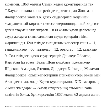
кірмеген. 1868 жылғы Семей кеден құжаттарында тек
Т.Кәукенов қана көпес ретінде тіркелген, ал Жоламан
Жандарбеков және т.б. қазақ саудагерлері кеденнен
«заграничный киргиз» немесе «верноподданный киргиз»
деген атаумен өтіп жүрген. 1830 жылы қазақ даласында
сауда жасауға тиым салынған саудагерлердің тізімі
жарияланды. Бұл тізімде гильдиялы көпестер саны – 11,
ташкендіктер – 60, татарлар – 12, орыстар – 12, қазақтар –
9. Сол тізімдегі қазақ саудагерлері: Данақұс Әбласов,
Қартабай Іргебаев, Бажал Донғұлдабаев, Қожамжар
Шіреков, Амалдық Өтенов, Дондағұл Байзақов, Жоламан
Жандарбеков, орыс көпестерінің приказчиктері Бөкен мен
Алан деген адамдар. Кеден құжаттарында ХІХ ғасырдың
20-шы жылдары 2-3 қазақ саудагерінің аты-жөні ғана
кезігетін болса, бұл көрсеткіш 1867 жылы 62 адамға жетті.