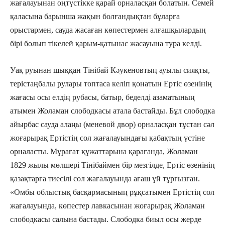
жағалауынан оңтүстікке қарай орналасқан болатын. Семей
қаласына барынша жақын болғандықтан бұларға
орыстармен, сауда жасаған көпестермен алғашқылардың
бірі болып тікелей қарым-қатынас жасауына тура келді.
Уақ руынан шыққан Тінібай Кәукеновтың ауылы сияқты,
терістаңбалы рулары топтаса келіп қонатын Ертіс өзенінің
жағасы осы елдің рубасы, батыр, беделді азаматының
атымен Жоламан слободкасы атала бастайды. Бұл слободка
айырбас сауда алаңы (меневой двор) орналасқан тұстан сәл
жоғарырақ Ертістің сол жағалауындағы қабақтың үстіне
орналасты. Мұрағат құжаттарына қарағанда, Жоламан
1829 жылы мөлшері Тінібаймен бір мезгілде, Ертіс өзенінің
қазақтарға тиесілі сол жағалауында ағаш үй тұрғызған.
«Омбы облыстық басқармасының рұқсатымен Ертістің сол
жағалауында, көпестер лавкасынан жоғарырақ Жоламан
слободкасы салына бастады. Слободка биыл осы жерде