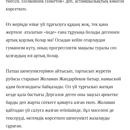
тиесілі. Полковник Пикетов» деп, астамшылықтың көкесін
көрсеткен.
Өз жеріңде өзіңе үй тұрғызуға құқың жоқ, тек қана
жертөле аталатын «інде» ғана тұруыңа болады дегеннен
артық қорлық болар ма! Осыдан кейін отарлаудан
гуманизм күту, оның прогрессивтік маңызы туралы сөз
қозғаудың өзі артық болар.
Патша шенеуніктерімен айтысып, тартысып жүретін
рубасы старшын Жоламан Жандарбеков батыр, намыскөй
адам болғандығы байқалады. Ол үй тұрғызып жатқан
кезде қала бастығы Дергалов деген оны заңсыз әрекетке
барды деп жарты сөткеге қамауға алған екен. Жоламан
қайтадан үй салуға жазған өтінішінде, бұл мәселені де
тексеруді, өктемдік көрсеткен шенеунікті жазалауды
сұраған.