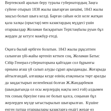
Вертевский аралын беру туралы губернатордың Заңға
сүйене отырып 1838 жылы шығарған шешімі, 1843 жылы
заңсыз болып шыға келді. Барған сайын өсіп келе жатқан
қала халқы (орыстар) мен казактардың мүддесі үшін
отаршылдар Жоламан басқаратын Терістаңбалы руын бұл
жерден де кетуге мәжбүр етеді.
Оқиға былай өрбіген болатын. 1843 жылы рұқсатпен
салынған үйі-жайы өртеніп кеткен соң, Жоламан Батыс
Сібір Генерал-губернаторына қайтадан сол бұрынғы
орнына ағаш үй салып алуды сұрап арызданады. Жоғарыда
айтылғандай, алғашқы кезде өзінің атақонысы төрт аралды
да заңдастырып иеленбекші болған Ж.Жандарбеков
(шындығында ол осы жерлердің нақты иесі ғой) алдымен
тек соның біреуіне ғана ие болып қалса, соңынан бұл
жерлерден мүлде ығыстырылып шығарылған. Күшіне
енген патша отаршылары қазақтарға ендігі жерде өз