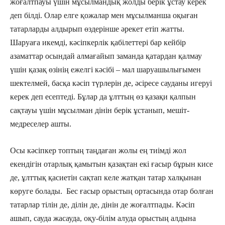
жоғалтпауы үшін мұсылмандық жолды берік ұстау керек
деп білді. Олар елге қожалар мен мұсылманша оқыған
татарларды алдырып өздерінше әрекет етіп жатты.
Шаруаға икемді, кәсіпкерлік қабілеттері бар кейбір
азаматтар осындай алмағайып заманда қатардан қалмау
үшін қазақ өзінің ежелгі кәсібі – мал шаруашылығымен
шектелмей, басқа кәсіп түрлерін де, әсіресе сауданы игеруі
керек деп есептеді. Бұлар да ұлттың өз қазақи қалпын
сақтауы үшін мұсылман дінін берік ұстанып, мешіт-
медреселер ашты.
Осы кәсіпкер топтың таңдаған жолы ең тиімді жол
екендігін отарлық қамытын қазақтан екі ғасыр бұрын кисе
де, ұлттық қасиетін сақтап келе жатқан татар халқынан
көруге болады. Бес ғасыр орыстың ортасында отар болған
татарлар тілін де, ділін де, дінін де жоғалтпады. Кәсіп
ашып, сауда жасауда, оқу-білім алуда орыстың алдына