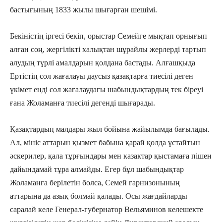
бастығының 1833 жылы шығарған шешімі.
Бекіністің іргесі бекіп, орыстар Семейге мықтап орнығып
алған соң, жергілікті халықтан шұрайлы жерлерді тартып
алудың түрлі амалдарын қолдана бастады. Алғашқыда
Ертістің сол жағалауы даусыз қазақтарға тиесілі деген
үкімет енді сол жағалаудағы шабындықтардың тек біреуі
ғана Жоламанға тиесілі дегенді шығарады.
Қазақтардың малдары жыл бойына жайылымда бағылады.
Ал, мініс аттарын қызмет бабына қарай қолда ұстайтын
әскерилер, қала тұрғындары мен казактар қыстамаға пішен
дайындамай тұра алмайды. Егер бұл шабындықтар
Жоламанға берілетін болса, Семей гарнизонының
аттарына да азық болмай қалады. Осы жағдайларды
саралай келе Генерал-губернатор Вельяминов келешекте