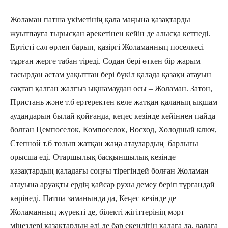
Жоламан патша үкіметінің қала маңына қазақтарды
жуытпауға тырысқан әрекетінен кейін де алысқа кетпеді.
Ертісті сәл өрлеп барып, қазіргі Жоламанның поселкесі
тұрған жерге табан тіреді. Содан бері өткен бір жарым
ғасырдан астам уақыттан бері бүкіл қалада қазақи атауын
сақтап қалған жалғыз ықшамаудан осы – Жоламан. Затон,
Пристань және т.б ертеректен келе жатқан қаланың ықшам
аудандарын былай қойғанда, кеңес кезінде кейіннен пайда
болған Цемпоселок, Компоселок, Восход, Холодный ключ,
Степной т.б толып жатқан жаңа атаулардың барлығы
орысша еді. Отаршылық басқыншылық кезінде
қазақтардың қаладағы соңғы тірегіндей болған Жоламан
атауына аруақты ердің қайсар рухы демеу беріп тұрғандай
көрінеді. Патша заманында да, Кеңес кезінде де
Жоламанның жүректі де, білекті жігіттерінің мәрт
мінездері қазақтардың әлі де бар екендігін қалаға да, далаға