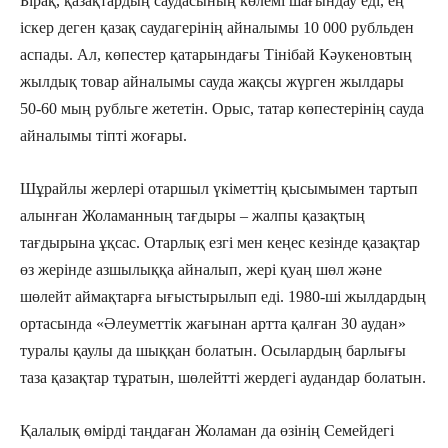
Бірақ, қазақтардың саудасының көлемі шағындау еді, ең
іскер деген қазақ саудагерінің айналымы 10 000 рубльден
аспады. Ал, көпестер қатарындағы Тінібай Кәукеновтың
жылдық товар айналымы сауда жақсы жүрген жылдары
50-60 мың рубльге жететін. Орыс, татар көпестерінің сауда
айналымы тіпті жоғары.
Шұрайлы жерлері отаршыл үкіметтің қысымымен тартып
алынған Жоламанның тағдыры – жалпы қазақтың
тағдырына ұқсас. Отарлық езгі мен кеңес кезінде қазақтар
өз жерінде азшылыққа айналып, жері қуаң шөл және
шөлейт аймақтарға ығыстырылып еді. 1980-ші жылдардың
ортасында «Әлеуметтік жағынан артта қалған 30 аудан»
туралы қаулы да шыққан болатын. Осылардың барлығы
таза қазақтар тұратын, шөлейтті жердегі аудандар болатын.
Қалалық өмірді таңдаған Жоламан да өзінің Семейдегі