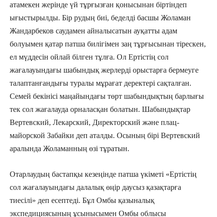
атамекен жерінде үй тұрғызған қонысынан біртіндеп
ығыстырылды. Бір рудың биі, беделді басшы Жоламан
Жандарбеков саудамен айналысатын ауқатты адам
болуымен қатар патша билігімен заң тұрғысынан тірескен,
ел мүддесін ойлай білген тұлға. Ол Ертістің сол
жағалауындағы шабындық жерлерді орыстарға бермеуге
талаптанғандығы туралы мұрағат деректері сақталған.
Семей бекінісі маңайындағы төрт шабындықтың барлығы
тек сол жағалауда орналасқан болатын. Шабындықтар
Вертевский, Лекарский, Директорский және плац-
майорской Забайки деп аталды. Осының бірі Вертевский
аралында Жоламанның өзі тұратын.
Отарлаудың бастапқы кезеңінде патша үкіметі «Ертістің
сол жағалауындағы далалық өңір даусыз қазақтарға
тиесілі» деп есептеді. Бұл Омбы қазыналық
экспедициясының ұсынысымен Омбы облысы