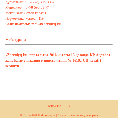
Құрылтайшы - 7(778) 419 3337
Менеджер – 8778 598 51 77
Мекенжай: Семей қаласы,
Порхоменко көшесі, 119
Сайт почтасы:
mail@zheruiyq.kz
Жоба туралы
«Zheruiyq.kz» порталына 2016 жылғы 18 қазанда ҚР Ақпарат
және Коммуникация министрлігінің № 16182-СИ куәлігі
берілген.
Байланыс
RU
© 2016-2020 © zheruiyq.kz | Ақпараттық-танымдық портал