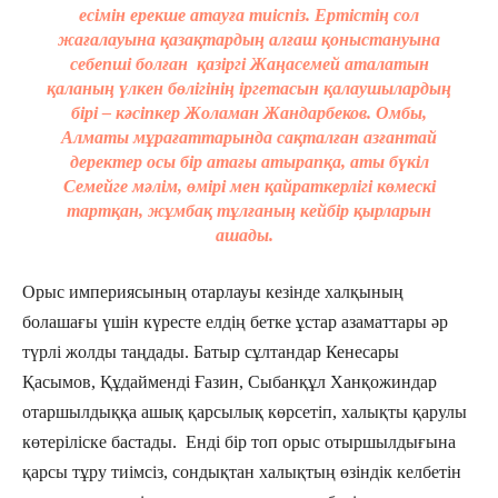
есімін ерекше атауға тиіспіз. Ертістің сол
жағалауына қазақтардың алғаш қоныстануына
себепші болған қазіргі Жаңасемей аталатын
қаланың үлкен бөлігінің іргетасын қалаушылардың
бірі – кәсіпкер Жоламан Жандарбеков. Омбы,
Алматы мұрағаттарында сақталған азғантай
деректер осы бір атағы атырапқа, аты бүкіл
Семейге мәлім, өмірі мен қайраткерлігі көмескі
тартқан, жұмбақ тұлғаның кейбір қырларын
ашады.
Орыс империясының отарлауы кезінде халқының
болашағы үшін күресте елдің бетке ұстар азаматтары әр
түрлі жолды таңдады. Батыр сұлтандар Кенесары
Қасымов, Құдайменді Ғазин, Сыбанқұл Ханқожиндар
отаршылдыққа ашық қарсылық көрсетіп, халықты қарулы
көтеріліске бастады. Енді бір топ орыс отыршылдығына
қарсы тұру тиімсіз, сондықтан халықтың өзіндік келбетін