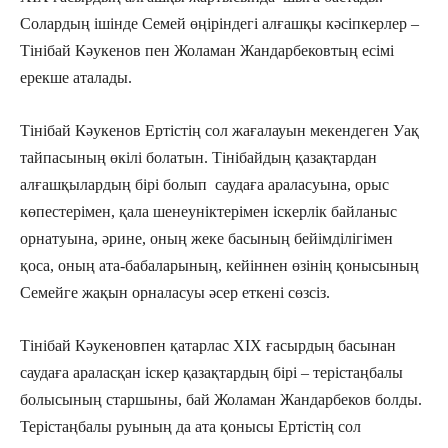
Солардың ішінде Семей өңіріндегі алғашқы кәсіпкерлер –
Тінібай Кәукенов пен Жоламан Жандарбековтың есімі
ерекше аталады.
Тінібай Кәукенов Ертістің сол жағалауын мекендеген Уақ
тайпасының өкілі болатын. Тінібайдың қазақтардан
алғашқылардың бірі болып саудаға араласуына, орыс
көпестерімен, қала шенеуніктерімен іскерлік байланыс
орнатуына, әрине, оның жеке басының бейімділігімен
қоса, оның ата-бабаларының, кейіннен өзінің қонысының
Семейге жақын орналасуы әсер еткені сөзсіз.
Тінібай Кәукеновпен қатарлас ХІХ ғасырдың басынан
саудаға араласқан іскер қазақтардың бірі – терістаңбалы
болысының старшыны, бай Жоламан Жандарбеков болды.
Терістаңбалы руының да ата қонысы Ертістің сол