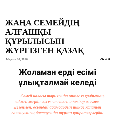
ЖАҢА СЕМЕЙДІҢ
АЛҒАШҚЫ
ҚҰРЫЛЫСЫН
ЖҮРГІЗГЕН ҚАЗАҚ
498
Маусым 28, 2016
Жоламан ердің есімі
ұлықталмай келеді
Семей қаласы тарихында өшпес із қалдырған,
елі мен жеріне қызмет еткен адамдар аз емес.
Дегенмен, осындай адамдардың ішінде қаланың
салынуының бастауында тұрған қайраткерлердің