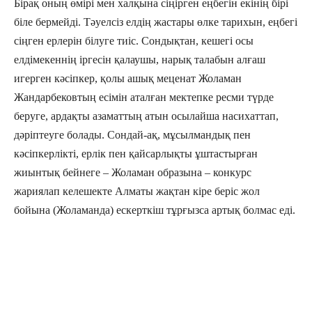
Бірақ оның өмірі мен халқына сіңірген еңбегін екінің бірі
біле бермейді. Тәуелсіз елдің жастары өлке тарихын, еңбегі
сіңген ерлерін білуге тиіс. Сондықтан, кешегі осы
елдімекеннің іргесін қалаушы, нарық талабын алғаш
игерген кәсіпкер, қолы ашық меценат Жоламан
Жандарбековтың есімін аталған мектепке ресми түрде
беруге, ардақты азаматтың атын осылайша насихаттап,
дәріптеуге болады. Сондай-ақ, мұсылмандық пен
кәсіпкерлікті, ерлік пен қайсарлықты ұштастырған
жиынтық бейнеге – Жоламан образына – конкурс
жариялап келешекте Алматы жақтан кіре беріс жол
бойына (Жоламанда) ескерткіш тұрғызса артық болмас еді.