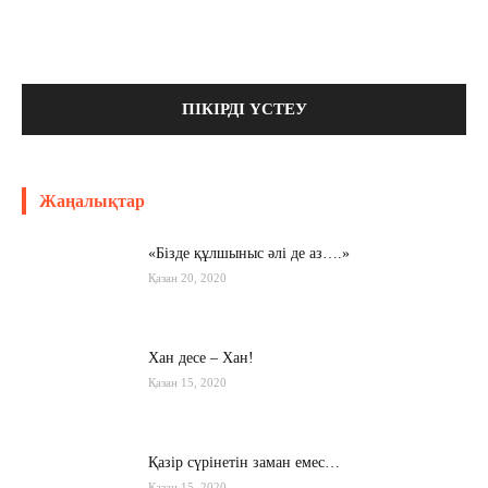
Жаңалықтар
«Бізде құлшыныс әлі де аз….»
Қазан 20, 2020
Хан десе – Хан!
Қазан 15, 2020
Қазір сүрінетін заман емес…
Қазан 15, 2020