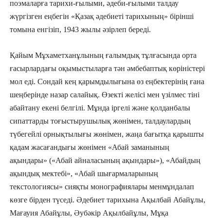
поэмаларға тарихи-ғылыми, әдеби-ғылыми талдау
жүргізген еңбегін «Қазақ әдебиеті тарихының» бірінші
томына енгізіп, 1943 жылы әзірлеп береді.
Қайым Мұхаметханұлының ғалымдық тұлға­сында орта
ғасырлардағы оқымыстыларға тән әмбе­бап­тық көріністері
мол еді. Сондай кең қарымды­лы­ғына өз еңбектерінің ғана
шеңберінде назар салайық. Өзекті желісі мен үзілмес тіні
абайтану екені белгілі. Мұнда іргелі және қолданбалы
сипат­тар­ды тоғыстырушылық жөнімен, талдаулардың
түбегейлі орнықтылығы жөнімен, жаңа бағытқа қа­рыш­ты
қадам жасағандығы жөнімен «Абай зама­ны­ның
ақындары» («Абай айналасының ақындары»), «Абайдың
ақындық мектебі», «Абай шығармалары­ның
текстологиясы» сияқты монографиялары мен­мұн­далап
көзге бірден түседі. Әдебиет тарихына Ақыл­бай Абайұлы,
Мағауия Абайұлы, Әубәкір Ақыл­байұлы, Мұқа