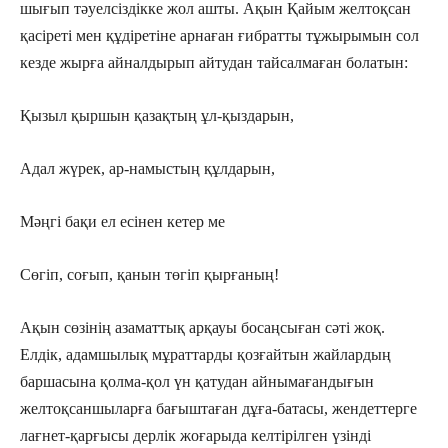
шығып тәуелсіздікке жол ашты. Ақын Қайым желтоқсан
қасіреті мен құдіретіне арнаған ғибратты тұжырымын сол
кезде жырға айналдырып айтудан тайсалмаған болатын:
Қызыл қыршын қазақтың ұл-қыздарын,
Адал жүрек, ар-намыстың құлдарын,
Мәңгі бақи ел есінен кетер ме
Сөгіп, соғып, қанын төгіп қырғаның!
Ақын сөзінің азаматтық арқауы босаңсыған сәті жоқ.
Елдік, адамшылық мұраттарды қозғайтын жайлардың
баршасына қолма-қол үн қатудан айнымағандығын
желтоқсаншыларға бағыштаған дұға-батасы, жендеттерге
лағнет-қарғысы дерлік жоғарыда келтірілген үзінді