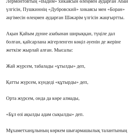
Лермонтовтың «Вадим» хикаясын өлеңмен аударған Абай
үлгісін, Пушкиннің «Дубровский» хикаясы мен «Боран»
әңгімесін өлеңмен аударған Шәкәрім үлгісін жаңғыртты.
Ақын Қайым дүние азабынан ширыққан, түңіле дал
болған, қайсарлана жігерленген көңіл әуенін де жеріне
жеткізе жырлай алған. Мысалы:
Жай жүрсем, табалады «ұтылды» деп,
Қатты жүрсем, күндеді «құтырды» деп,
Орта жүрсем, онда да көре алмады,
«Бұл өзі ақылды адам сықылды» деп.
Мұхаметханұлының көркем шығармашылық талантының