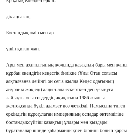
Ер қазақ ежелден еркін­-
дік аңсаған,
Бостандық өмір мен ар
үшін қиған жан.
Ары мен азаттығының жолында қазақтың бары мен жаны
құрбан екендігін кеңестік билікке (Ұлы Отан соғысы
аяқталғанға дейінгі он сегіз жылда Кеңес ода­ғы­ның
әнұраны жоқ еді) ал­дын-ала ескерткен деп ұғы­ну­ға
лайықты осы сөз­дердің ақи­қа­тына 1986 жылғы
желтоқсанда бүкіл адамзат көз жеткізді. Намысына тиген,
еркіндігін құрсаулаған империяның оспадар өктемдігіне
бостандықсүйгіш қазақтың ұл­да­ры мен қыздары
бұратаналар ішінде қаһарман­дықпен бірінші болып қарсы