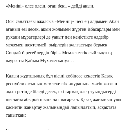
«Менікі» өлсе өлсін, оған бекі, – дейді ақын.
Осы санаттағы ажалсыз «Меннің» иесі ең алдымен Абай
ағаның өзі десек, ақын жолымен жүрген ізбасарлары мен
рухани мұрагерлері де уақыт пен кеңістікте әлдебір
межемен шектелмей, өмір­лерін жалғастыра бермек.
Сондай бірегейлердің бірі – Мемлекеттік сыйлықтың
лауреаты Қайым Мұхаметханұлы.
Қалың жұртшылық бұл кісіні көбінесе кеңестік Қа­зақ
республикасының мем­ле­кеттік әнұранына мәтін жазған
ақын ретінде біледі десек, екі тармақ өлең туындыгерді
шынайы абырой шыңына шығарған. Қазақ жанының ұлы
қасиетін жанартау жалынындай ла­пыл­датып, асқақтата
таныт­қан: