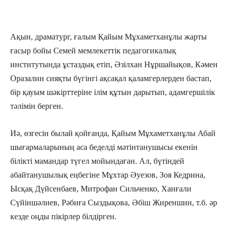
Ақын, драматург, ғалым Қайым Мұхаметханұлы жарты
ғасыр бойы Семей мемлекеттік педагоги­ка­лық
институтында ұстаздық етіп, Әзілхан Нұр­шайықов, Кәмен
Оразалин сияқты бүгінгі ақсақал қаламгерлерден бастап,
бір қауым шәкірттеріне ілім құтын дарытып, адамгершілік
тәлімін берген.
Иә, өзгесін былай қойғанда, Қайым Мұхаметханұлы Абай
шығармаларының аса беделді мәтінтанушысы екенін
білікті мамандар түгел мойындаған. Ал, бүтіндей
абайтанушылық еңбегіне Мұхтар Әуезов, Зоя Кедрина,
Ысқақ Дүйсенбаев, Митрофан Сильченко, Ханғали
Сүйіншәлиев, Рәбиға Сыздықова, Әбіш Жиреншин, т.б. әр
кезде оңды пікірлер білдірген.