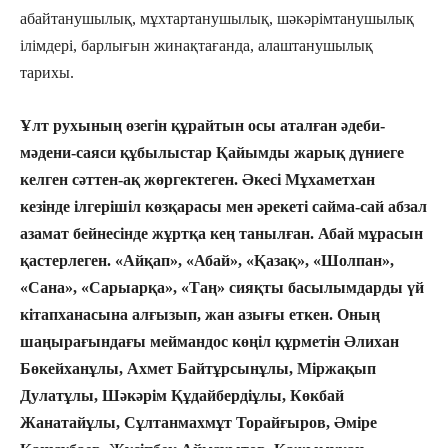
абайтанушылық, мұхтартанушылық, шәкәрімтану­шылық
ілімдері, барлығын жинақтағанда, алаштану­шылық
тарихы.
Ұлт рухының өзегін құрайтын осы аталған әдеби-
мәдени-саяси құбылыстар Қайымды жарық дүниеге
келген сәттен-ақ жөргектеген. Әкесі Мұхаметхан
кезінде ілгерішіл көзқарасы мен әрекеті сайма-сай абзал
азамат бейнесінде жұртқа кең танылған. Абай мұрасын
қастерлеген. «Айқап», «Абай», «Қазақ», «Шолпан»,
«Сана», «Сарыарқа», «Таң» сияқты басылымдарды үй
кітапханасына алғызып, жан азығы еткен. Оның
шаңырағындағы меймандос көңіл құрметін Әлихан
Бөкейханұлы, Ахмет Байтұрсынұлы, Міржақып
Дулатұлы, Шәкәрім Құдайбердіұлы, Көкбай
Жанатайұлы, Сұлтанмахмұт Торайғыров, Әміре