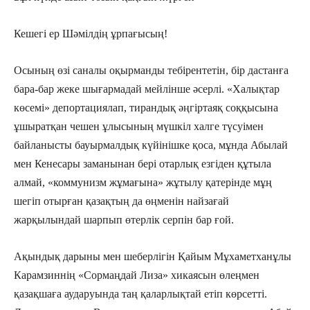
Кешегі ер Шәмілдің ұрпағысың!
Осының өзі саналы оқырманды тебірентетін, бір дастанға
бара-бар жеке шығармадай мейлінше әсерлі. «Халықтар
көсемі» депортациялап, тирандық әңгіртаяқ соққысына
ұшыратқан чешен ұлысының мүшкіл халге түсуімен
байланысты бауырмалдық күйінішке қоса, мұнда Абылай
мен Кенесары заманынан бері отарлық езгіден құтыла
алмай, «коммунизм жұмағына» жұтылу қатерінде мұң
шегіп отырған қазақтың да өңменін найзағай
жарқылындай шарпып өтерлік серпін бар ғой.
Ақындық дарыны мен шеберлігін Қайым Мұхаметханұлы
Карамзиннің «Сормаңдай Лиза» хикаясын өлеңмен
қазақшаға аударуында таң қаларлықтай етіп көрсетті.