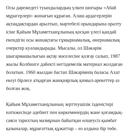
Осы дәрежедегі туындылардың үлкен шоғыры «Абай
мұрагерлері» жинағын құраған. Алаш ардагерлерін
ақтаңдақтардан арылтып, мәртебелі орындарына оралту
ісіне Қайым Мұхаметханұлының қосқан үлесі қандай
екендігін осы жинақтағы ғұмырнамалық, өнернамалық
очерктер куәлан­дырады. Мысалы, ол Шәкәрім
шығармашылығын ақтау мәселесіне қозғау салып, 1987
жылы Колбинге дәйекті негіздемелік материал жолдаған
болатын. 1960 жылдан бастап Шәкәрімнің баласы Ахат
екеуі бірлесе атқарған жанқиярлық қимыл-әрекеттер аз
болған жоқ.
Қайым Мұхаметханұлының зерттеушілік ізденістері
нәтижесінде әдебиет пен көркемөнердің және қоғамдық-
саяси тарихтың мазмұнын байытқан өлшеусіз қымбат
қазыналар, мұрағаттық құжаттар – өз алдына бір төбе.