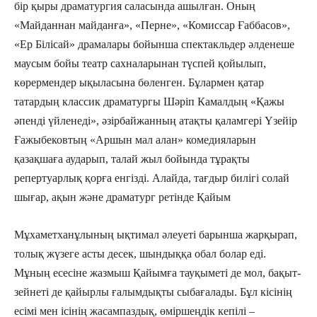
бір қыры драматургия саласында ашылған. Оның
«Майданнан майданға», «Перне», «Комиссар Ғаббасов»,
«Ер Білісай» драмалары бойынша спектакльдер әлденеше
маусым бойы театр сахналарынан түспей қойылып,
көрермендер ықыласына бөленген. Бұлармен қатар
татардың классик драматургы Шәріп Камалдың «Қажы
әпенді үйленеді», әзірбайжанның атақты қаламгері Үзейір
Ғажыбековтың «Аршын мал алан» комедияларын
қазақшаға аударып, талай жыл бойында тұрақты
репертуарлық қорға енгізді. Алайда, тағдыр билігі солай
шығар, ақын және драматург ретінде Қайым
Мұхаметханұлының ықтимал әлеуеті барынша жарқырап,
толық жүзеге асты десек, шындыққа обал болар еді.
Мұның есесіне жазмыш Қайымға тауқыметі де мол, бақыт-
зейнеті де қайырлы ғалымдықты сыбағалады. Бұл кісінің
есімі мен ісінің жасампаздық, өміршеңдік кепілі –