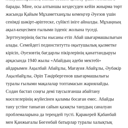
барады. Міне, осы алтыншы кездесуден кейін жиырма төрт
жасында Қайым Мұхаметханұлы кемеңгер Әуезов үшін
сенімді шәкірт-әріптеске, сүйікті ініге айналды. Мұхаңның
ақыл-кеңесімен ғылыми ізденіс жолына түседі.
Зерттеулерінің басты нысаны етіп Абай шығармашылығын
алады. Семейдегі пединститутта оқытушылық қызметке
кірісіп, Әуезовтің бағдарлы пікірлерінің қанаттандыруы
арқасында 1940 жылы «Абайдың әдеби мектебі»
айдарымен Ақылбай Абайұлы, Мағауия Абайұлы, Әубәкір
Ақылбайұлы, Әріп Тәңірбергенов шығармашылығы
туралы ғылыми мақалалар топтамасын жариялайды.
Содан бастап соңғы демі таусылғанша абайтану
мәселелерінің жүйесінен қаламы босаған емес. Абайды
тану үстіне таныған сайын қазақты танудың саналуан
проблемаларына да тереңдей түсті. Қаракерей Қабанбай
мен Қанжығалы Бөгенбай батырлар туралы халықтық