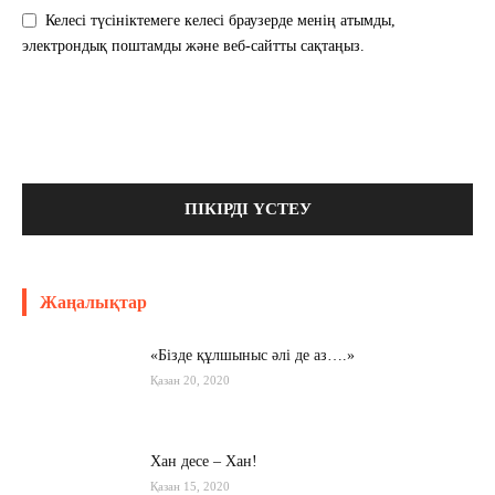
Келесі түсініктемеге келесі браузерде менің атымды,
электрондық поштамды және веб-сайтты сақтаңыз.
Жаңалықтар
«Бізде құлшыныс әлі де аз….»
Қазан 20, 2020
Хан десе – Хан!
Қазан 15, 2020