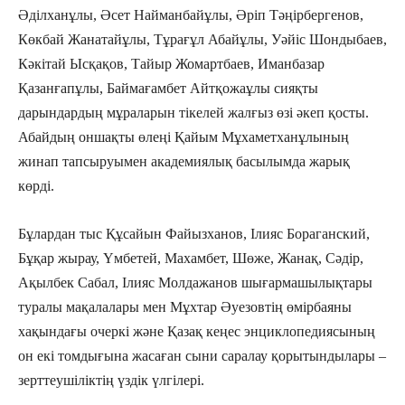
Әділханұлы, Әсет Найман­бай­ұлы, Әріп Тәңірбергенов,
Көкбай Жана­тайұлы, Тұра­ғұл Абайұлы, Уәйіс Шондыбаев,
Кәкітай Ысқа­қов, Тайыр Жомартбаев, Иманбазар
Қазанғапұлы, Баймағамбет Айтқожаұлы сияқты
дарындардың мұраларын тікелей жалғыз өзі әкеп қосты.
Абайдың оншақты өлеңі Қайым Мұхаметханұлының
жинап тапсыруымен академиялық басылымда жарық
көрді.
Бұлардан тыс Құсайын Файызханов, Ілияс Бораганский,
Бұқар жырау, Үмбетей, Махамбет, Шөже, Жанақ, Сәдір,
Ақылбек Сабал, Ілияс Мол­дажанов шығармашылықтары
туралы мақалалары мен Мұхтар Әуезовтің өмірбаяны
хақындағы очеркі және Қазақ кеңес энциклопедия­сының
он екі томдығына жасаған сыни саралау қорытындылары –
зерттеушіліктің үздік үлгілері.