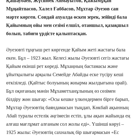
Қашаубаев, Жүсіпбек Аймауытов, Қажымұқан
Мұңайтпасов, Халел Ғаббасов, Мұхтар Әуезов сан
мәрте көрген. Сондай ахуалда өскен зерек, зейінді бала
Қайымның ойы мен сезімі елшіл, отаншыл, қазақшыл
болып, табиғи үрдісте қалыптасқан.
Әуезовті тұңғыш рет көргенде Қайым жеті жастағы бала
екен. Бұл – 1923 жыл. Келесі жылы Әуезовті сегіз жастағы
Қайым екінші рет көреді. Мұхаңның бастамасы және
ұйытқылығы арқылы Семейде Абайды еске түсіру кеші
өткізіледі. (Қайтыс болуының жиырма жылдығына орай).
Бұл оқиғаның мәнін Мұхаметханұлының өз сөзімен
білдіру жөн шығар: «Осы кешке үлкендермен бірге барып,
Мұхтар Әуезовтің баяндамасын тыңдап, Көкбай ақынның
Абай туралы естелік әңгімесін естіп, ұлы ақын жайында ең
алғаш мағлұмат алғаным сол жолы еді». Үшінші көруі –
1925 жылы: Әуезовтің сахналық бір шығармасын «Ес