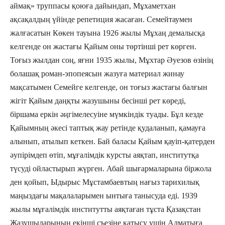
аймақ» труппасы қоюға дайындап, Мұхаметхан
ақсақалдың үйінде репетиция жасаған. Семейтаумен
жалғасатын Көкен тауына 1926 жылы Мұхаң демалысқа
келгенде он жастағы Қайым оны төртінші рет көрген.
Тоғыз жылдан соң, яғни 1935 жылы, Мұхтар Әуезов өзінің
болашақ роман-эпопеясын жазу­ға материал жинау
мақсатымен Семейге келгенде, он тоғыз жас­тағы балғын
жігіт Қайым даңқты жазушыны бесінші рет көреді,
біршама еркін әңгімелесуіне мүм­кіндік туады. Бұл кезде
Қайым­ның әкесі таптық жау ретінде қудаланып, қамауға
алынып, атылып кеткен. Бай баласы Қайым қауіп-қатерден
әупірімдеп өтіп, мұғалімдік курсты аяқтап, институтқа
түсуді ойластырып жүрген. Абай шығармаларына біржола
ден қойып, Ыдырыс Мұстамбаевтың нағыз тарихилық
маңыздағы мақалаларымен ын­ты­ға танысуда еді. 1939
жылы мұғалімдік институтты аяқтаған тұста Қазақстан
Жазушылары­ның екінші съезіне қатысу үшін Алматыға