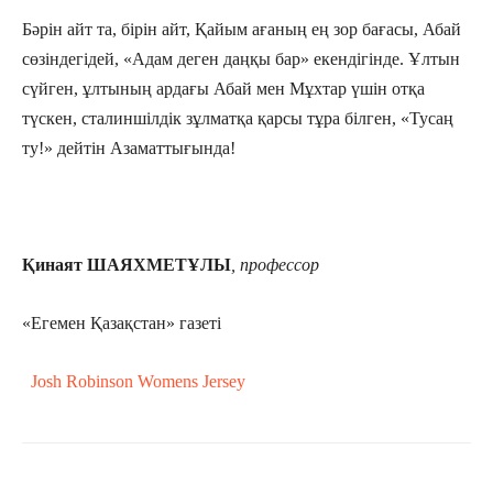
Бәрін айт та, бірін айт, Қайым ағаның ең зор бағасы, Абай
сөзіндегідей, «Адам деген даңқы бар» екендігінде. Ұлтын
сүйген, ұлтының ардағы Абай мен Мұхтар үшін отқа
түскен, сталиншілдік зұлматқа қарсы тұра білген, «Тусаң
ту!» дейтін Азаматтығында!
Қинаят ШАЯХМЕТҰЛЫ
,
профессор
«Егемен Қазақстан» газеті
Josh Robinson Womens Jersey