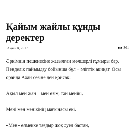
Қайым жайлы құнды
деректер
301
Ақпан 8, 2017
Әркімнің пешенесіне жазылған мөлшерлі ғұмыры бар.
Пенделік пайымдау бойынша бұл – әліптік ақиқат. Осы
орайда Абай сөзіне ден қойсақ:
Ақыл мен жан – мен өзім, тән менікі,
Мені мен менікінің мағынасы екі.
«Мен» өлмекке тағдыр жоқ әуел бастан,