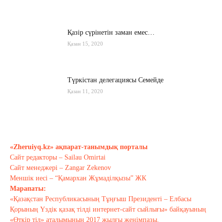
Қазір сүрінетін заман емес…
Қазан 15, 2020
Түркістан делегациясы Семейде
Қазан 11, 2020
Қырғызстан: сарапшылар тоқтамы
қандай?
«Zheruiyq.kz» ақпарат-танымдық порталы
Қазан 10, 2020
Сайт редакторы – Sailau Omirtai
Сайт менеджері – Zangar Zekenov
Тағы оқу
Меншік иесі – “Қамархан Жұмаділқызы” ЖК
Марапаты:
«Қазақстан Республикасының Тұңғыш Президенті – Елбасы
Қорының Үздік қазақ тілді интернет-сайт сыйлығы» байқауының
«Өткір тіл» аталымының 2017 жылғы жеңімпазы.