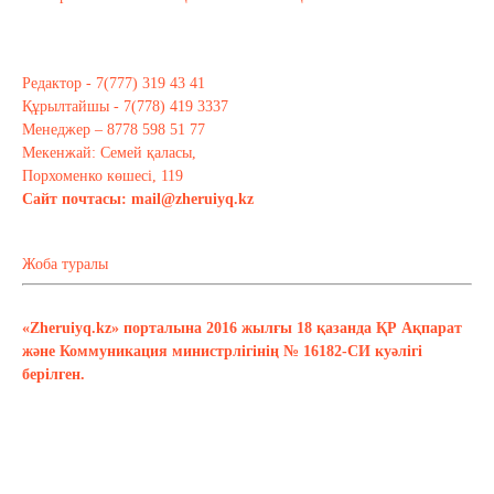
Редактор - 7(777) 319 43 41
Құрылтайшы - 7(778) 419 3337
Менеджер – 8778 598 51 77
Мекенжай: Семей қаласы,
Порхоменко көшесі, 119
Сайт почтасы:
mail@zheruiyq.kz
Жоба туралы
«Zheruiyq.kz» порталына 2016 жылғы 18 қазанда ҚР Ақпарат
және Коммуникация министрлігінің № 16182-СИ куәлігі
берілген.