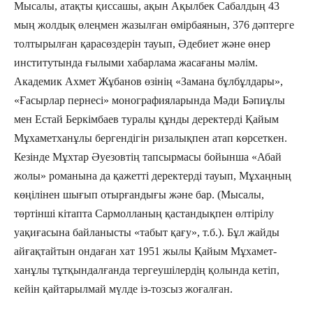
Мысалы, атақты қиссашы, ақын Ақылбек Сабалдың 43
мың жолдық өлеңмен жазылған өмірбаянын, 376 дәптерге
толтырылған қарасөздерін тауып, Әдебиет және өнер
институтында ғылыми хабарлама жасағаны мәлім.
Академик Ахмет Жұбанов өзінің «Замана бұлбұл­дары»,
«Ғасырлар пернесі» монографияларында Мәди Бәпиұлы
мен Естай Беркімбаев туралы құнды де­ректерді Қайым
Мұхаметханұлы бергендігін риза­лықпен атап көрсеткен.
Кезінде Мұхтар Әуезовтің тапсыр­масы бойынша «Абай
жолы» романына да қажетті деректерді тауып, Мұхаңның
көңілінен шығып отырғандығы және бар. (Мысалы,
төртінші кітапта Сармолланың қастандықпен өлтірілу
уақиғасына байланысты «табыт қағу», т.б.). Бұл жайды
айғақ­тай­тын ондаған хат 1951 жылы Қайым Мұхамет­
ханұлы тұтқындалғанда тергеушілердің қолында кетіп,
кейін қайтарылмай мүлде із-тозсыз жоғалған.