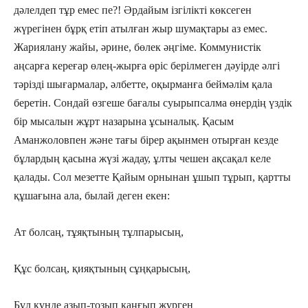
дәлелдеп тұр емес пе?! Әрдайым ізгілікті көксеген
жүрегінен бұрқ етіп атылған жыр шумақтары аз емес.
Жариялану жайы, әрине, бөлек әңгіме. Коммунистік
аңсарға кереғар өлең-жырға өріс берілмеген дәуірде әлгі
тәрізді шығармалар, әлбетте, оқырманға беймәлім қала
беретін. Сондай өзгеше бағалы суырыпсалма өнердің үздік
бір мысалын жұрт назарына ұсыналық. Қасым
Аманжоловпен және тағы бірер ақынмен отырған кезде
бұлардың қасына жүзі жадау, ұлты чешен ақсақал келе
қалады. Сол мезетте Қайым орнынан ұшып тұрып, қартты
құшағына ала, былай деген екен:
Ат болсаң, тұяқтының тұлпарысың,
Құс болсаң, қияқтының сұңқарысың,
Бұл күнде азып-тозып қаңғып жүрген