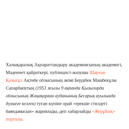
Халықаралық Ақпараттандыру академиясының академигі,
Мәдениет қайраткері, публицист-жазушы
Шархан
Қазығұл
Ақтөбе облысының әкімі Бердібек Мәшбекұлы
Сапарбаевтың
(1953 жылы 9 ақпанда Қызылорда
облысының Жаңақорған ауданының Бесарық ауылында
дүниеге келген)
туған күніне орай «ерекше стилдегі
баяндамасын» жариялады,-деп хабарлайды
«Жерұйық»
порталы.