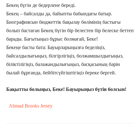
Бекең бүгін де бедерлене береді.
Бекең – байсалды да, байыпты бабындағы батыр.
Биографиясын бюджеттік бақылау бөлімінің бастығы
болып бастаған Бекең бүгін бір белестен бір белеске беттеп
барады. Бағытыңыз бұрыс болмағай, Беке!
Бекеңе басты бата: Бауырларыңызға беделіңіз,
байсалдылығыңыз, білгірлігіңіз, болжамшылдығыңыз,
біліктілігіңіз, балажандылығыңыз, басқасының бәрін
былай бұрғанда, бейбітсүйгіштігіңіз береке бергей.
Бақытты болыңыз, Беке! Бауырыңыз бүтін болсын!
Ahmad Brooks Jersey