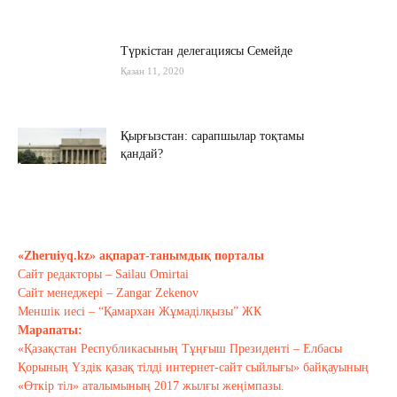
Түркістан делегациясы Семейде
Қазан 11, 2020
Қырғызстан: сарапшылар тоқтамы
қандай?
Қазан 10, 2020
Алиев не дейді? Пашинян ше?
Қазан 10, 2020
«Zheruiyq.kz» ақпарат-танымдық порталы
Сайт редакторы – Sailau Omirtai
Сайт менеджері – Zangar Zekenov
Тағы оқу
Меншік иесі – “Қамархан Жұмаділқызы” ЖК
Марапаты:
«Қазақстан Республикасының Тұңғыш Президенті – Елбасы
Қорының Үздік қазақ тілді интернет-сайт сыйлығы» байқауының
«Өткір тіл» аталымының 2017 жылғы жеңімпазы.