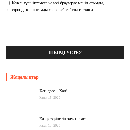
Келесі түсініктемеге келесі браузерде менің атымды,
электрондық поштамды және веб-сайтты сақтаңыз.
Жаңалықтар
Хан десе – Хан!
Қазан 15, 2020
Қазір сүрінетін заман емес…
Қазан 15, 2020