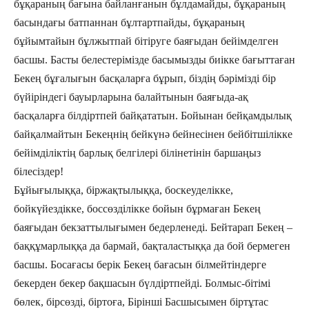
бұқараның бағына байланғанын бұлдамайды, бұқараның
басындағы батпаннан бұлтартпайды, бұқараның
бұйымтайын бұлжытпай бітіруге баяғыдан бейімделген
басшы. Басты белестерімізде басымызды биікке бағыттаған
Бекең бұғалығын басқаларға бұрып, біздің бәрімізді бір
бүйіріндегі бауырларына балайтынын баяғыда-ақ
басқаларға білдіртпей байқататын. Бойынан бейқамдылық
байқалмайтын Бекеңнің бейкүнә бейнесінен бейбітшілікке
бейімділіктің барлық белгілері білінетінін баршаңыз
білесіздер!
Бұйығылыққа, біржақтылыққа, боскеуделікке,
бойкүйездікке, боссөзділікке бойын бұрмаған Бекең
баяғыдан бекзаттылығымен бедерленеді. Бейтарап Бекең –
баққұмарлыққа да бармай, бақталастыққа да бой бермеген
басшы. Босағасы берік Бекең бағасын білмейтіндерге
бекерден бекер бақшасын бүлдіртпейді. Болмыс-бітімі
бөлек, бірсөзді, біртоға, Бірінші Басшысымен біртұтас