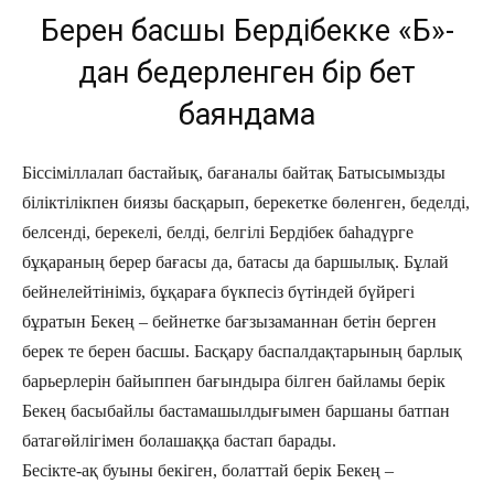
Берен басшы Бердібекке «Б»-
дан бедерленген бір бет
баяндама
Біссіміллалап бастайық, бағаналы байтақ Батысымызды
біліктілікпен биязы басқарып, берекетке бөленген, беделді,
белсенді, берекелі, белді, белгілі Бердібек баһадүрге
бұқараның берер бағасы да, батасы да баршылық. Бұлай
бейнелейтініміз, бұқараға бүкпесіз бүтіндей бүйрегі
бұратын Бекең – бейнетке бағзызаманнан бетін берген
берек те берен басшы. Басқару баспалдақтарының барлық
барьерлерін байыппен бағындыра білген байламы берік
Бекең басыбайлы бастамашылдығымен баршаны батпан
батагөйлігімен болашаққа бастап барады.
Бесікте-ақ буыны бекіген, болаттай берік Бекең –