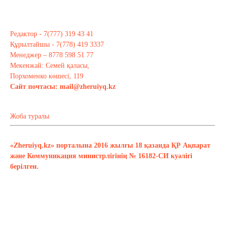
Редактор - 7(777) 319 43 41
Құрылтайшы - 7(778) 419 3337
Менеджер – 8778 598 51 77
Мекенжай: Семей қаласы,
Порхоменко көшесі, 119
Сайт почтасы:
mail@zheruiyq.kz
Жоба туралы
«Zheruiyq.kz» порталына 2016 жылғы 18 қазанда ҚР Ақпарат
және Коммуникация министрлігінің № 16182-СИ куәлігі
берілген.