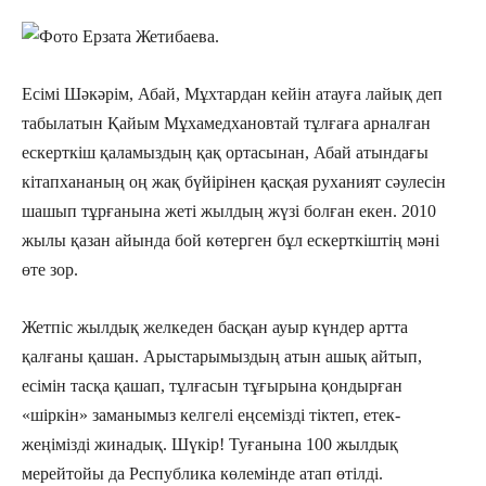
Есімі Шәкәрім, Абай, Мұхтардан кейін атауға лайық деп
табылатын Қайым Мұхамедхановтай тұлғаға арналған
ескерткіш қаламыздың қақ ортасынан, Абай атындағы
кітапхананың оң жақ бүйірінен қасқая руханият сәулесін
шашып тұрғанына жеті жылдың жүзі болған екен. 2010
жылы қазан айында бой көтерген бұл ескерткіштің мәні
өте зор.
Жетпіс жылдық желкеден басқан ауыр күндер артта
қалғаны қашан. Арыстарымыздың атын ашық айтып,
есімін тасқа қашап, тұлғасын тұғырына қондырған
«шіркін» заманымыз келгелі еңсемізді тіктеп, етек-
жеңімізді жинадық. Шүкір! Туғанына 100 жылдық
мерейтойы да Республика көлемінде атап өтілді.