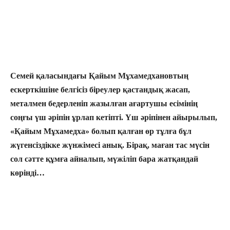
Семей қаласындағы Қайым Мұхамедхановтың
ескерткішіне белгісіз біреулер қастандық жасап,
металмен бедерленіп жазылған ағартушы есімінің
соңғы үш әріпін ұрлап кетіпті. Үш әріпінен айырылып,
«Қайым Мұхамедха» болып қалған өр тұлға бұл
жүгенсіздікке жүнжімесі анық. Бірақ, маған тас мүсін
сол сәтте құмға айналып, мүжіліп бара жатқандай
көрінді…