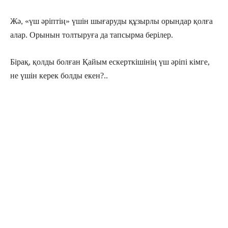
Жә, «үш әріптің» үшін шығаруды құзырлы орындар қолға
алар. Орынын толтыруға да тапсырма берілер.
Бірақ, қолды болған Қайым ескерткішінің үш әріпі кімге,
не үшін керек болды екен?..