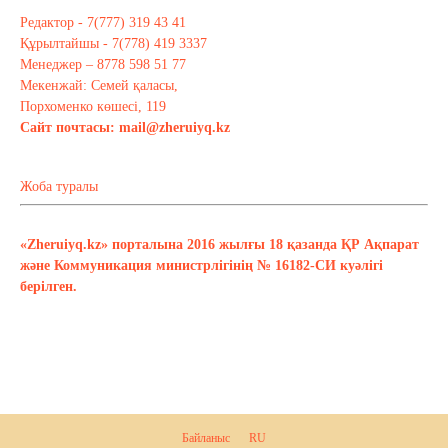
Редактор - 7(777) 319 43 41
Құрылтайшы - 7(778) 419 3337
Менеджер – 8778 598 51 77
Мекенжай: Семей қаласы,
Порхоменко көшесі, 119
Сайт почтасы:
mail@zheruiyq.kz
Жоба туралы
«Zheruiyq.kz» порталына 2016 жылғы 18 қазанда ҚР Ақпарат
және Коммуникация министрлігінің № 16182-СИ куәлігі
берілген.
Байланыс
RU