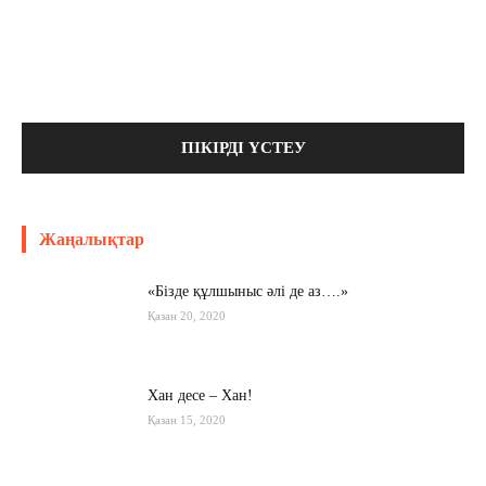
Жаңалықтар
«Бізде құлшыныс әлі де аз….»
Қазан 20, 2020
Хан десе – Хан!
Қазан 15, 2020