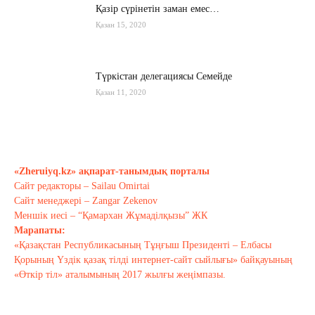
Қазір сүрінетін заман емес…
Қазан 15, 2020
Түркістан делегациясы Семейде
Қазан 11, 2020
Қырғызстан: сарапшылар тоқтамы
қандай?
«Zheruiyq.kz» ақпарат-танымдық порталы
Қазан 10, 2020
Сайт редакторы – Sailau Omirtai
Сайт менеджері – Zangar Zekenov
Тағы оқу
Меншік иесі – “Қамархан Жұмаділқызы” ЖК
Марапаты:
«Қазақстан Республикасының Тұңғыш Президенті – Елбасы
Қорының Үздік қазақ тілді интернет-сайт сыйлығы» байқауының
«Өткір тіл» аталымының 2017 жылғы жеңімпазы.