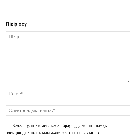
Пікір қосу
Келесі түсініктемеге келесі браузерде менің атымды,
электрондық поштамды және веб-сайтты сақтаңыз.