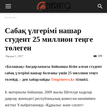
Басты бет
Сабақ үлгерімі нашар
студент 25 миллион теңге
төлеген
289
Наурыз 1, 2017
«Болашақ» бағдарламасы бойынша білім алған студент
сабақ үлгерімі нашар болғаны үшін 25 миллион теңге
төлейді, – деп хабарлайды
Tengrinews.kz
тілшісі.
Іс материалы бойынша, 2009 жылы Шетелде кадрлар
даярлау жөніндегі республикалық комиссия шешімімен
жігітке Ұлыбританияда «Құрылыс және сәулет»