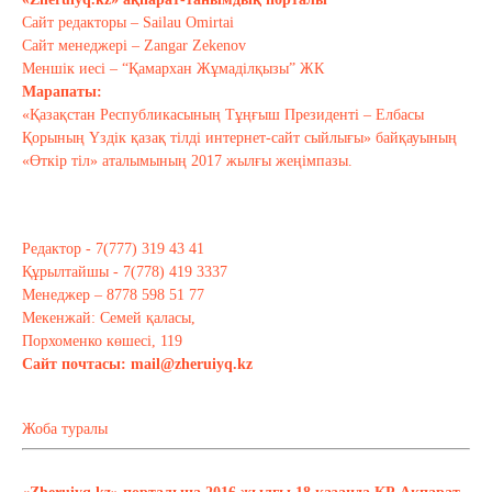
Сайт редакторы – Sailau Omirtai
Сайт менеджері – Zangar Zekenov
Тағы оқу
Меншік иесі – “Қамархан Жұмаділқызы” ЖК
Марапаты:
«Қазақстан Республикасының Тұңғыш Президенті – Елбасы
Қорының Үздік қазақ тілді интернет-сайт сыйлығы» байқауының
«Өткір тіл» аталымының 2017 жылғы жеңімпазы.
Редактор - 7(777) 319 43 41
Құрылтайшы - 7(778) 419 3337
Менеджер – 8778 598 51 77
Мекенжай: Семей қаласы,
Порхоменко көшесі, 119
Сайт почтасы:
mail@zheruiyq.kz
Жоба туралы