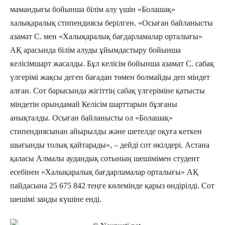
мамандығы бойынша білім алу үшін «Болашақ»
халықаралық стипендиясы берілген. «Осыған байланысты
азамат С. мен «Халықаралық бағдарламалар орталығы»
АҚ арасында білім алуды ұйымдастыру бойынша
келісімшарт жасалды. Бұл келісім бойынша азамат С. сабақ
үлгерімі жақсы деген бағадан төмен болмайды деп міндет
алған. Сот барысында жігіттің сабақ үлгеріміне қатысты
міндетін орындамай Келісім шарттарын бұзғаны
анықталды. Осыған байланысты ол «Болашақ»
стипендиясынан айырылды және шетелде оқуға кеткен
шығынды толық қайтарады», – дейді сот өкілдері. Астана
қаласы Алмалы аудандық сотының шешімімен студент
есебінен «Халықаралық бағдарламалар орталығы» АҚ
пайдасына 25 675 842 теңге көлемінде қарыз өндірілді. Сот
шешімі заңды күшіне енді.