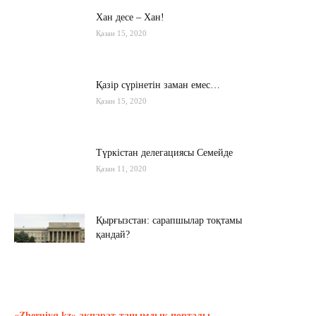
Хан десе – Хан!
Қазан 15, 2020
Қазір сүрінетін заман емес…
Қазан 15, 2020
Түркістан делегациясы Семейде
Қазан 11, 2020
Қырғызстан: сарапшылар тоқтамы
қандай?
Қазан 10, 2020
Алиев не дейді? Пашинян ше?
Қазан 10, 2020
«Zheruiyq.kz» ақпарат-танымдық порталы