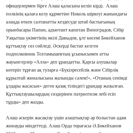
офицерлермен бірге Алаш қаласына келіп кірді. Алаш
полкінің қалаға келу құрметіне Николь шіркеуі жанындағы
алаңда өткен салтанатты кездесуде штаб бастығының
орынбасары Папин, адъютант капитан Виноградов, Сібір
Уақытша үкіметінің өкілі Давыдов, ұлт көсемі Бөкейханов
құттықтау сөз сөйледі. Әскерді бастап келген
подполковник Тохтамышевтың ұсынысымен атты
жауынгерлер «Алла» деп ұрандатты. Қарсы алушылар
көтеріп тұрған ақ туларға «Бүкілресейлік және Сібірлік
құрылтай жиналысына жалынды сәлем!», «Отаның сенімді
ұлдары жасасын» деген қазақ тіліндегі ұрандар жазылған.
Құттықтаушылардың сөздерінен патриотизм лебі есіп
тұрды» деп жазды.
Алаш әскерін жасақтау үшін алаштықтар әр болыстан адам
жинауды міндеттеді. Алаш Орда төрағасы Ә.Бөкейханов