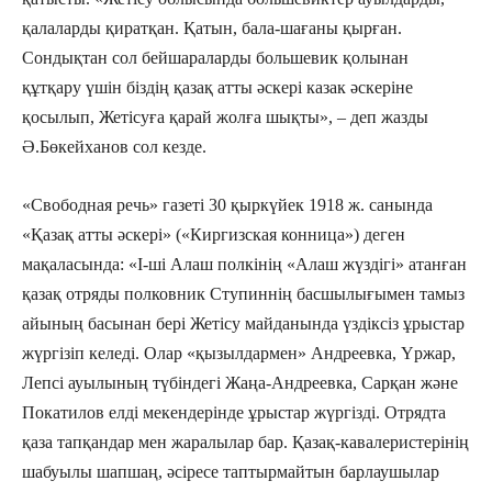
қалаларды қиратқан. Қатын, бала-шағаны қырған.
Сондықтан сол бейшараларды большевик қолынан
құтқару үшін біздің қазақ атты әскері казак әскеріне
қосылып, Жетісуға қарай жолға шықты», – деп жазды
Ә.Бөкейханов сол кезде.
«Свободная речь» газеті 30 қыркүйек 1918 ж. санында
«Қазақ атты әскері» («Киргизская конница») деген
мақаласында: «І-ші Алаш полкінің «Алаш жүздігі» атанған
қазақ отряды полковник Ступиннің басшылығымен тамыз
айының басынан бері Жетісу майданында үздіксіз ұрыстар
жүргізіп келеді. Олар «қызылдармен» Андреевка, Үржар,
Лепсі ауылының түбіндегі Жаңа-Андреевка, Сарқан және
Покатилов елді мекендерінде ұрыстар жүргізді. Отрядта
қаза тапқандар мен жаралылар бар. Қазақ-кавалеристерінің
шабуылы шапшаң, әсіресе таптырмайтын барлаушылар