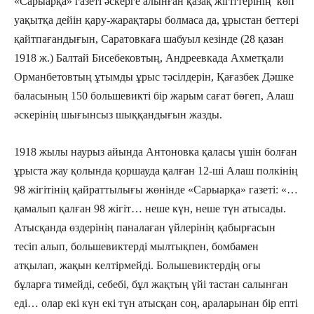
«Сарыарқа» газеті әскерге алынған қазақ жігіттерінің көп
уақытқа дейін қару-жарақтары болмаса да, ұрыстан беттері
қайтпағандығын, Саратовкаға шабуыл кезінде (28 қазан
1918 ж.) Балтай Бисебековтың, Андреевкада Ахметқали
Орманбетовтың ұтымды ұрыс тәсілдерін, Қағазбек Дәшке
баласының 150 большевикті бір жарым сағат бөгеп, Алаш
әскерінің шығынсыз шыққандығын жазды.
1918 жылы наурыз айында Антоновка қаласы үшін болған
ұрыста жау қолында қоршауда қалған 12-ші Алаш полкінің
98 жігітінің қайраттылығы жөнінде «Сарыарқа» газеті: «…
қамалып қалған 98 жігіт… неше күн, неше түн атысады.
Атысқанда өздерінің паналаған үйлерінің қабырғасын
тесіп алып, большевиктерді мылтықпен, бомбамен
атқылап, жақын келтірмейді. Большевиктердің оғы
бұларға тимейді, себебі, бұл жақтың үйі тастан салынған
еді… олар екі күн екі түн атысқан соң, араларынан бір епті