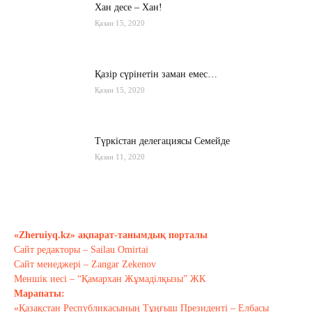
Хан десе – Хан!
Қазан 15, 2020
Қазір сүрінетін заман емес…
Қазан 15, 2020
Түркістан делегациясы Семейде
Қазан 11, 2020
Қырғызстан: сарапшылар тоқтамы
қандай?
«Zheruiyq.kz» ақпарат-танымдық порталы
Қазан 10, 2020
Сайт редакторы – Sailau Omirtai
Сайт менеджері – Zangar Zekenov
Тағы оқу
Меншік иесі – “Қамархан Жұмаділқызы” ЖК
Марапаты:
«Қазақстан Республикасының Тұңғыш Президенті – Елбасы