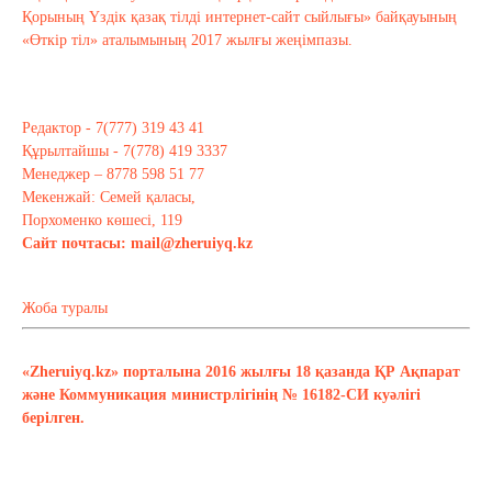
Қорының Үздік қазақ тілді интернет-сайт сыйлығы» байқауының
«Өткір тіл» аталымының 2017 жылғы жеңімпазы.
Редактор - 7(777) 319 43 41
Құрылтайшы - 7(778) 419 3337
Менеджер – 8778 598 51 77
Мекенжай: Семей қаласы,
Порхоменко көшесі, 119
Сайт почтасы:
mail@zheruiyq.kz
Жоба туралы
«Zheruiyq.kz» порталына 2016 жылғы 18 қазанда ҚР Ақпарат
және Коммуникация министрлігінің № 16182-СИ куәлігі
берілген.