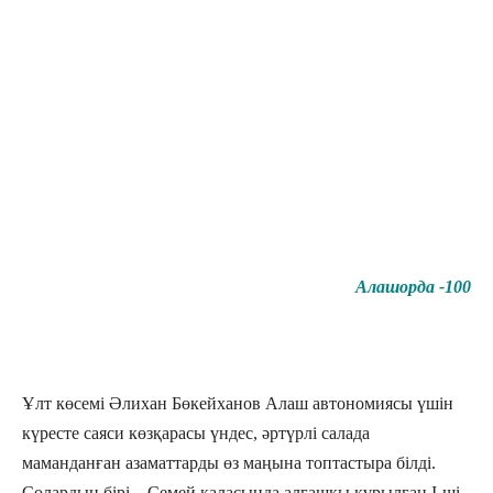
Алашорда -100
Ұлт көсемі Әлихан Бөкейханов Алаш автономиясы үшін
күресте саяси көзқарасы үндес, әртүрлі салада
маманданған азаматтарды өз маңына топтастыра білді.
Солардың бірі – Семей қаласында алғашқы құрылған І-ші