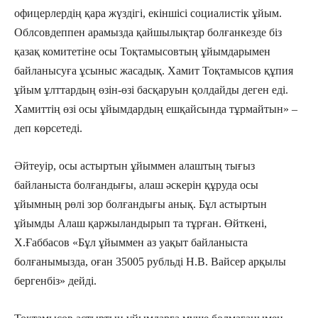
офицерлердің қара жүздігі, екіншісі социалистік ұйым.
Облсовдеппен арамызда қайшылықтар болғанкезде біз
қазақ комитетіне осы Тоқтамысовтың ұйымдарымен
байланысуға ұсыныс жасадық. Хамит Тоқтамысов құпия
ұйым ұлттардың өзін-өзі басқаруын қолдайды деген еді.
Хамиттің өзі осы ұйымдардың ешқайсында тұрмайтын» –
деп көрсетеді.
Әйтеуір, осы астыртын ұйыммен алаштың тығыз
байланыста болғандығы, алаш әскерін құруда осы
ұйымның рөлі зор болғандығы анық. Бұл астыртын
ұйымды Алаш қаржыландырып та тұрған. Өйткені,
Х.Ғаббасов «Бұл ұйыммен аз уақыт байланыста
болғанымызда, оған 35005 рубльді Н.В. Вайсер арқылы
бергенбіз» дейді.