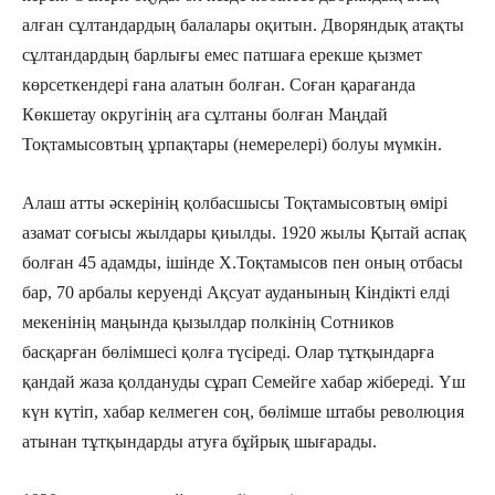
алған сұлтандардың балалары оқитын. Дворяндық атақты
сұлтандардың барлығы емес патшаға ерекше қызмет
көрсеткендері ғана алатын болған. Соған қарағанда
Көкшетау округінің аға сұлтаны болған Маңдай
Тоқтамысовтың ұрпақтары (немерелері) болуы мүмкін.
Алаш атты әскерінің қолбасшысы Тоқтамысовтың өмірі
азамат соғысы жылдары қиылды. 1920 жылы Қытай аспақ
болған 45 адамды, ішінде Х.Тоқтамысов пен оның отбасы
бар, 70 арбалы керуенді Ақсуат ауданының Кіндікті елді
мекенінің маңында қызылдар полкінің Сотников
басқарған бөлімшесі қолға түсіреді. Олар тұтқындарға
қандай жаза қолдануды сұрап Семейге хабар жібереді. Үш
күн күтіп, хабар келмеген соң, бөлімше штабы революция
атынан тұтқындарды атуға бұйрық шығарады.