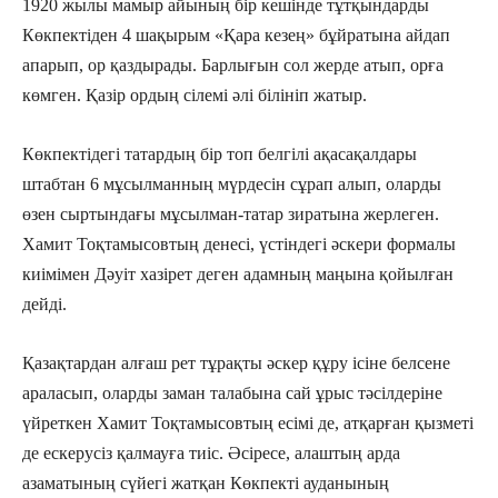
1920 жылы мамыр айының бір кешінде тұтқындарды
Көкпектіден 4 шақырым «Қара кезең» бұйратына айдап
апарып, ор қаздырады. Барлығын сол жерде атып, орға
көмген. Қазір ордың сілемі әлі білініп жатыр.
Көкпектідегі татардың бір топ белгілі ақасақалдары
штабтан 6 мұсылманның мүрдесін сұрап алып, оларды
өзен сыртындағы мұсылман-татар зиратына жерлеген.
Хамит Тоқтамысовтың денесі, үстіндегі әскери формалы
киімімен Дәуіт хазірет деген адамның маңына қойылған
дейді.
Қазақтардан алғаш рет тұрақты әскер құру ісіне белсене
араласып, оларды заман талабына сай ұрыс тәсілдеріне
үйреткен Хамит Тоқтамысовтың есімі де, атқарған қызметі
де ескерусіз қалмауға тиіс. Әсіресе, алаштың арда
азаматының сүйегі жатқан Көкпекті ауданының