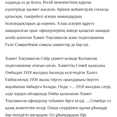
алдында аз да болса, Ресей мемлекетінің қарулы
күштерінде қызмет жасаған, бірінші жиһангерлік соғысқа
қатысқан, тәжірибелі әскери мамандардың
болғандықтарын да көреміз. Алаш әскерін құруға
шақырылған орыс офицерлерінің ішінде қазақтан шыққан
штабс-капитан Хамит Тоқтамысов және подполковник
Ғали Самратбеков сияқты азаматтар да бар еді.
Хамит Тоқтамысов Сібір үкіметі кезінде Колчактан
подполковник атағын алған. Хамиттің Семей қаласына
Омбыдан 1918 жылдың басында келгендігін Халел
Ғаббасовтың 1930 жылы тергеу орындарына берген
жауабынан байқауға болады. Онда: «…1918 жылдың сәуір,
әлде наурыз айларында Омбы қаласынан Хамит
Тоқтамысов офицерлер тобымен бірге келді. …Семейде ол
қазақ комитетіне келді. Оның сөздерінен құпия ұйымдар
бар екендігін аңғардым. Ол ұйымдардың бірі