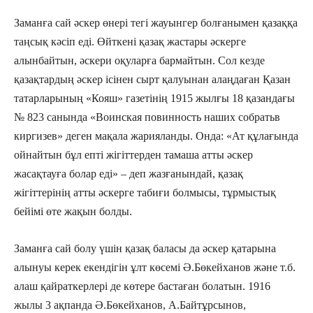
Заманға сай әскер өнері тегі жауынгер болғанымен қазаққа
таңсық кәсіп еді. Өйткені қазақ жастары әскерге
алынбайтын, әскери оқуларға бармайтын. Сол кезде
қазақтардың әскер ісінен сырт қалуынан алаңдаған Қазан
татарларының «Кояш» газетінің 1915 жылғы 18 қазандағы
№ 823 санында «Воинская повинность наших собратьв
киргизев» деген мақала жарияланды. Онда: «Ат құлағында
ойнайтын бұл епті жігіттерден тамаша атты әскер
жасақтауға болар еді» – деп жазғанындай, қазақ
жігіттерінің атты әскерге табиғи болмысы, тұрмыстық
бейімі өте жақын болды.
Заманға сай болу үшін қазақ баласы да әскер қатарына
алынуы керек екендігін ұлт көсемі Ә.Бөкейханов және т.б.
алаш қайраткерлері де көтере бастаған болатын. 1916
жылы 3 ақпанда Ә.Бөкейханов, А.Байтұрсынов,