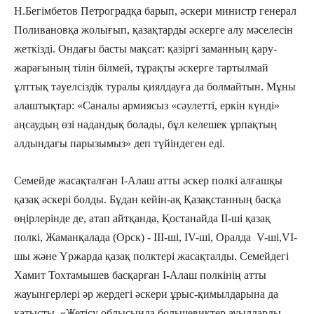
Н.Бегімбетов Петроградқа барып, әскери министр генерал
Поливановқа жолығып, қазақтарды әскерге алу мәселесін
жеткізді. Ондағы басты мақсат: қазіргі заманның қару-
жарағының тілін білмей, тұрақты әскерге тартылмай
ұлттық тәуелсіздік туралы қиялдауға да болмайтын. Мұны
алаштықтар: «Саналы армиясыз «сәулетті, еркін күнді»
аңсаудың өзі надандық болады, бұл келешек ұрпақтың
алдындағы парызымыз» деп түйіндеген еді.
Семейде жасақталған І-Алаш атты әскер полкі алғашқы
қазақ әскері болды. Бұдан кейін-ақ Қазақстанның басқа
өңірлерінде де, атап айтқанда, Қостанайда ­­­ІІ-ші қазақ
полкі, Жаманқалада (Орск) ­­­­­­­- ІІІ-ші, ІV-ші, Оралда ­ V-ші,VІ-
шы және Үржарда қазақ полктері жасақталды. Семейдегі
Хамит Тохтамышев басқарған І-Алаш полкінің атты
жауынгерлері әр жердегі әскери ұрыс-қимылдарына да
қатысты. «Жетісу облысында большевиктер ауылдарды,