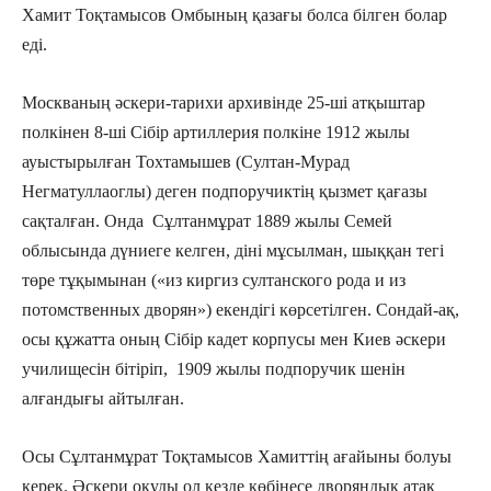
Хамит Тоқтамысов Омбының қазағы болса білген болар
еді.
Москваның әскери-тарихи архивінде 25-ші атқыштар
полкінен 8-ші Сібір артиллерия полкіне 1912 жылы
ауыстырылған Тохтамышев (Султан-Мурад
Негматуллаоглы) деген подпоручиктің қызмет қағазы
сақталған. Онда Сұлтанмұрат 1889 жылы Семей
облысында дүниеге келген, діні мұсылман, шыққан тегі
төре тұқымынан («из киргиз султанского рода и из
потомственных дворян») екендігі көрсетілген. Сондай-ақ,
осы құжатта оның Сібір кадет корпусы мен Киев әскери
училищесін бітіріп, 1909 жылы подпоручик шенін
алғандығы айтылған.
Осы Сұлтанмұрат Тоқтамысов Хамиттің ағайыны болуы
керек. Әскери оқуды ол кезде көбінесе дворяндық атақ