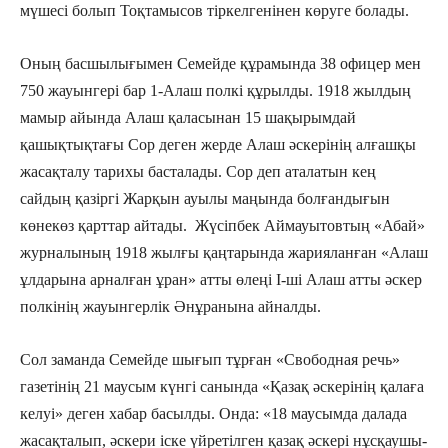
мүшесі болып Тоқтамысов тіркелгенінен көруге болады.
Оның басшылығымен Семейде құрамында 38 офицер мен
750 жауынгері бар 1-Алаш полкі құрылды. 1918 жылдың
мамыр айында Алаш қаласынан 15 шақырымдай
қашықтықтағы Сор деген жерде Алаш әскерінің алғашқы
жасақталу тарихы басталады. Сор деп аталатын кең
сайдың қазіргі Жарқын ауылы маңында болғандығын
көнекөз қарттар айтады. Жүсіпбек Аймауытовтың «Абай»
журналының 1918 жылғы қаңтарында жарияланған «Алаш
ұлдарына арналған ұран» атты өлеңі І-ші Алаш атты әскер
полкінің жауынгерлік Әнұранына айналды.
Сол заманда Семейде шығып тұрған «Свободная речь»
газетінің 21 маусым күнгі санында «Қазақ әскерінің қалаға
келуі» деген хабар басылды. Онда: «18 маусымда далада
жасақталып, әскери іске үйретілген қазақ әскері нұсқаушы-