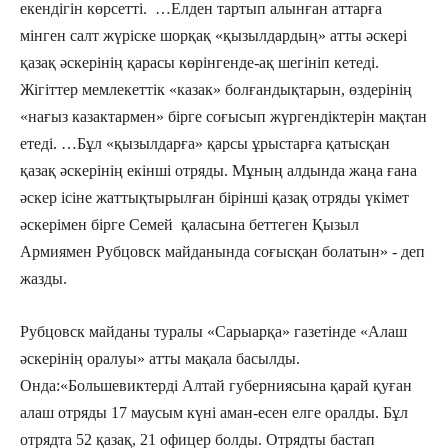
екендігін көрсетті. …Елден тартып алынған аттарға
мінген салт жүріске шорқақ «қызылдардың» атты әскері
қазақ әскерінің қарасы көрінгенде-ақ шегініп кетеді.
Жігіттер мемлекеттік «казак» болғандықтарын, өздерінің
«нағыз казактармен» бірге соғысып жүргендіктерін мақтан
етеді. …Бұл «қызылдарға» қарсы ұрыстарға қатысқан
қазақ әскерінің екінші отряды. Мұның алдында жаңа ғана
әскер ісіне жаттықтырылған бірінші қазақ отряды үкімет
әскерімен бірге Семей қаласына беттеген Қызыл
Армиямен Рубцовск майданында соғысқан болатын» ­- деп
жазды.
Рубцовск майданы туралы «Сарыарқа» газетінде «Алаш
әскерінің оралуы» атты мақала басылды.
Онда:«Большевиктерді Алтай губерниясына қарай қуған
алаш отряды 17 маусым күні аман-есен елге оралды. Бұл
отрядта 52 қазақ, 21 офицер болды. Отрядты бастап