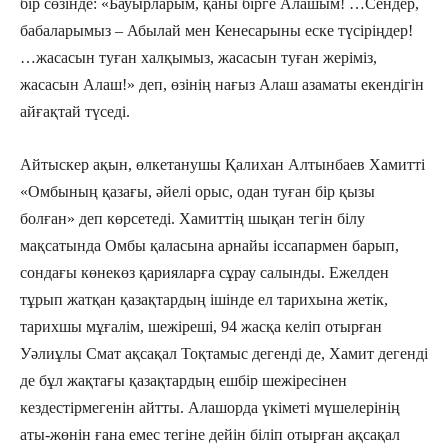
бір сөзінде: «Бауырларым, қаны бірге Алашым! …Сендер,
бабаларымыз – Абылай мен Кенесарыны еске түсіріңдер!
…жасасын туған халқымыз, жасасын туған жеріміз,
жасасын Алаш!» деп, өзінің нағыз Алаш азаматы екендігін
айғақтай түседі.
Айтыскер ақын, өлкетанушы Қалихан Алтынбаев Хамитті
«Омбының қазағы, әйелі орыс, одан туған бір қызы
болған» деп көрсетеді. Хамиттің шықан тегін білу
мақсатында Омбы қаласына арнайы іссапармен барып,
сондағы көнекөз қарияларға сұрау салынды. Ежелден
тұрып жатқан қазақтардың ішінде ел тарихына жетік,
тарихшы мұғалім, шежіреші, 94 жасқа келіп отырған
Уәлиұлы Смат ақсақал Тоқтамыс дегенді де, Хамит дегенді
де бұл жақтағы қазақтардың ешбір шежіресінен
кездестірмегенін айтты. Алашорда үкіметі мүшелерінің
аты-жөнін ғана емес тегіне дейін біліп отырған ақсақал