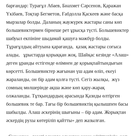
барғандар: Турағұл Абаев, Биахмет Сәрсенов, Қаражан
Үкібаев, Тоқтар Бегметов, Ғабдолла Қаскеев және басқа
мырзалар болды. Даланың жаужүрек жастары саны көп
большевиктермен бірнеше рет ұрысқа түсті. Большевиктер
шабуыл екпініне шыдамай қашуға мәжбүр болды.
Тұрағұлдың айтуына қарағанда, қазақ жастары соғыса
алады, ұрыстарда қорыққан жоқ. Шайқас кезінде «Алаш»
деген ұранды естігенде өлімнен де қорықпайтындығын
көрсетті. Большевиктер жағынан үш адам өліп, екеуі
жараланды, он бір адам қолға түсті. Сегіз жылқы, жүз
сомның мөлшерінде ақша және көп қару-жарақ
олжаланды. Тұтқындардың арасында Қазиды өлтірген
большевик те бар. Тағы бір большевиктің қылышпен басы
шабылды. Алаш әскерінің шығыны – бір адам. Жорықтан
әскердің рухы көтеріліп қайтты» деп жазылған.