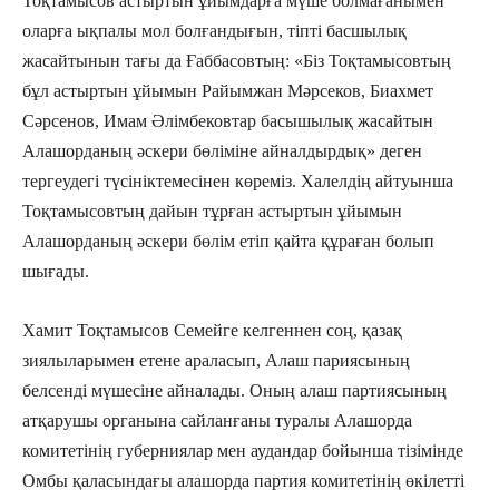
Тоқтамысов астыртын ұйымдарға мүше болмағанымен
оларға ықпалы мол болғандығын, тіпті басшылық
жасайтынын тағы да Ғаббасовтың: «Біз Тоқтамысовтың
бұл астыртын ұйымын Райымжан Мәрсеков, Биахмет
Сәрсенов, Имам Әлімбековтар басышылық жасайтын
Алашорданың әскери бөліміне айналдырдық» деген
тергеудегі түсініктемесінен көреміз. Халелдің айтуынша
Тоқтамысовтың дайын тұрған астыртын ұйымын
Алашорданың әскери бөлім етіп қайта құраған болып
шығады.
Хамит Тоқтамысов Семейге келгеннен соң, қазақ
зиялыларымен етене араласып, Алаш париясының
белсенді мүшесіне айналады. Оның алаш партиясының
атқарушы органына сайланғаны туралы Алашорда
комитетінің губерниялар мен аудандар бойынша тізімінде
Омбы қаласындағы алашорда партия комитетінің өкілетті