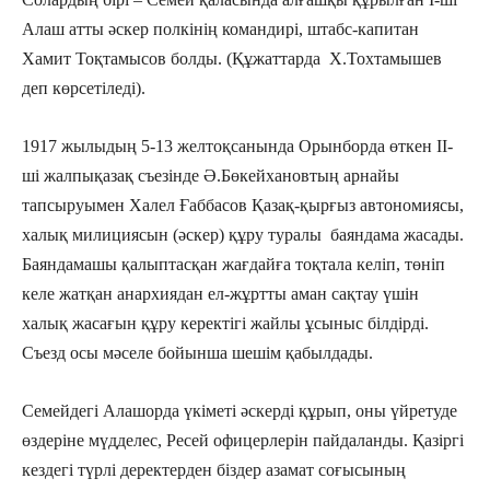
Алаш атты әскер полкінің командирі, штабс-капитан
Хамит Тоқтамысов болды. (Құжаттарда Х.Тохтамышев
деп көрсетіледі).
1917 жылыдың 5-13 желтоқсанында Орынборда өткен ІІ-
ші жалпықазақ съезінде Ә.Бөкейхановтың арнайы
тапсыруымен Халел Ғаббасов Қазақ-қырғыз автономиясы,
халық милициясын (әскер) құру туралы баяндама жасады.
Баяндамашы қалыптасқан жағдайға тоқтала келіп, төніп
келе жатқан анархиядан ел-жұртты аман сақтау үшін
халық жасағын құру керектігі жайлы ұсыныс білдірді.
Съезд осы мәселе бойынша шешім қабылдады.
Семейдегі Алашорда үкіметі әскерді құрып, оны үйретуде
өздеріне мүдделес, Ресей офицерлерін пайдаланды. Қазіргі
кездегі түрлі деректерден біздер азамат соғысының