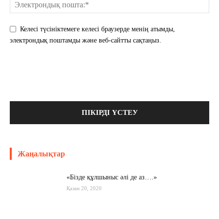
Келесі түсініктемеге келесі браузерде менің атымды,
электрондық поштамды және веб-сайтты сақтаңыз.
Жаңалықтар
«Бізде құлшыныс әлі де аз….»
Қазан 20, 2020