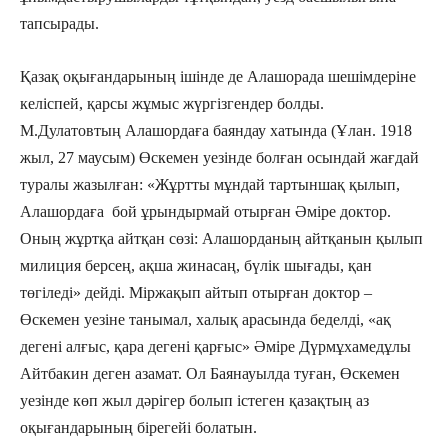
тапсырады.
Қазақ оқығандарының ішінде де Алашорада шешімдеріне
келіспей, қарсы жұмыс жүргізгендер болды.
М.Дулатовтың Алашордаға баяндау хатында (Ұлан. 1918
жыл, 27 маусым) Өскемен уезінде болған осындай жағдай
туралы жазылған: «Жұртты мұндай тартыншақ қылып,
Алашордаға бой ұрындырмай отырған Әміре доктор.
Оның жұртқа айтқан сөзі: Алашорданың айтқанын қылып
милиция берсең, ақша жинасаң, бүлік шығады, қан
төгіледі» дейді. Міржақып айтып отырған доктор –
Өскемен уезіне танымал, халық арасында беделді, «ақ
дегені алғыс, қара дегені қарғыс» Әміре Дүрмұхамедұлы
Айтбакин деген азамат. Ол Баянауылда туған, Өскемен
уезінде көп жыл дәрігер болып істеген қазақтың аз
оқығандарының бірегейі болатын.