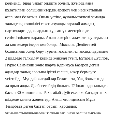
келмейді. Біраз уақыт билікте болып, жуырда ғана
құлатылған большевиктердің әрекеті мен насихатының
әсері мол болатын. Оның үстіне, аумалы-төкпелі заманда
халықтың көпшілігі саяси ахуалды саралай алмады,
партияларға да, олардың құрған үкіметтеріне де
сенімсіздікпен қарады. Алаш әскеріне адам жинау жұмысы
да көп кедергілерге кез болды. Мысалы, Делбегетей
болысында әскер беру туралы мәселені ел ақсақалдарымен
2 шілдеде талқылау кезінде жанжал туып, Бұтабай Дүсіпов,
Нүрке Сеймазин және шаруа Қаримұса Базаров деген
адамдар халық арасына іріткі салып, әскер бермеуге
үгіттейді. Мұндай жағдайлар Белағашта, Уақ болысында
да орын алды. Делбегетейдің болысы Г.Чокин қарсылықты
басып 30 милицияны Рахымбай Дүйсекеевке басқартып 8
шілдеде қалаға жөнелтеді. Алаш милициясын Мұса
Темірбаев деген бастап барып, қарсылық
ұйымдастырушыларды тұтқындап, уезд басшылығына