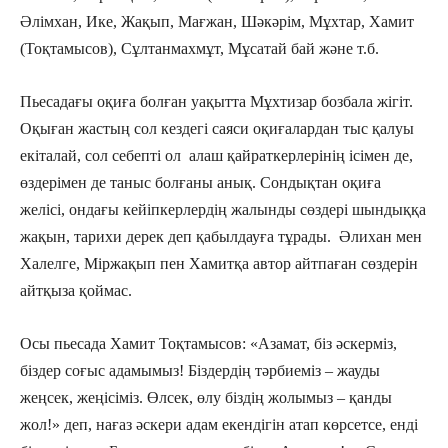
Әлімхан, Ике, Жақып, Мағжан, Шәкәрім, Мұхтар, Хамит
(Тоқтамысов), Сұлтанмахмұт, Мұсатай бай және т.б.
Пьесадағы оқиға болған уақытта Мұхтизар бозбала жігіт.
Оқыған жастың сол кездегі саяси оқиғалардан тыс қалуы
екіталай, сол себепті ол алаш қайраткерлерінің ісімен де,
өздерімен де таныс болғаны анық. Сондықтан оқиға
желісі, ондағы кейіпкерлердің жалынды сөздері шындыққа
жақын, тарихи дерек деп қабылдауға тұрады. Әлихан мен
Халелге, Міржақып пен Хамитқа автор айтпаған сөздерін
айтқыза қоймас.
Осы пьесада Хамит Тоқтамысов: «Азамат, біз әскерміз,
біздер соғыс адамымыз! Біздердің тәрбиеміз – жауды
жеңсек, жеңісіміз. Өлсек, өлу біздің жолымыз – қанды
жол!» деп, нағаз әскери адам екендігін атап көрсетсе, енді