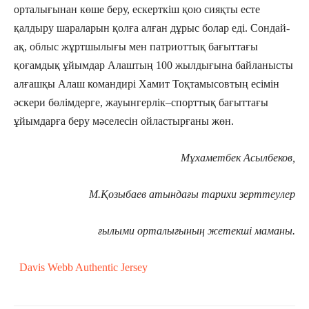
орталығынан көше беру, ескерткіш қою сияқты есте
қалдыру шараларын қолға алған дұрыс болар еді. Сондай-
ақ, облыс жұртшылығы мен патриоттық бағыттағы
қоғамдық ұйымдар Алаштың 100 жылдығына байланысты
алғашқы Алаш командирі Хамит Тоқтамысовтың есімін
әскери бөлімдерге, жауынгерлік–спорттық бағыттағы
ұйымдарға беру мәселесін ойластырғаны жөн.
Мұхаметбек Асылбеков,
М.Қозыбаев атындағы тарихи зерттеулер
ғылыми орталығының жетекші маманы.
Davis Webb Authentic Jersey