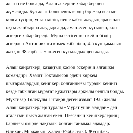
жігітті не болса да, Алаш әскеріне хабар бер деп
жұмсайды. Бұл жігіт большевиктердің бір жақсы атын
қолға түсіріп, ұстап мініп, неше қабат жаудың арасынан
оқты жаңбырша жаудырса да, аман-есен құтылып, көп
әскерге хабар береді. Мұны естігеннен кейін біздің
әскерден Антоновкаға көмек жіберіліп, 4-5 күн қамалып
жатқан 98 сарбаз аман-есен құтылады» деп жазды.
Алаш қайраткері, қазақтың кәсіби әскерінің алғашқы
командирі Хамит Тоқтамысов әдеби-көркем
шығармалардың кейіпкері болғандығы туралы кейінгі
кезде табылған мұрағат құжаттары арқылы белгілі болды.
Мұхтизар Төлекұлы Титақов деген азамат 1935 жылы
Алаш қайраткерлері туралы «Мұрат үшін майдан» деп
аталатын пьеса жазған екен. Пьесаның кейіпкерлерінің
барлығы өмірде нақтылы болған танымал адамдар:
Әлихан, Міржақып, Халел (Ғаббасұлы), Жүсіпбек,