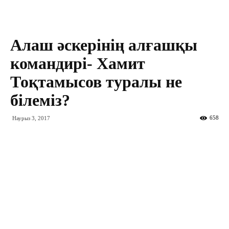
Алаш әскерінің алғашқы
командирі- Хамит
Тоқтамысов туралы не
білеміз?
658
Наурыз 3, 2017