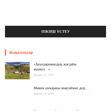
Жаңалықтар
«Ауылдарымыздың жағдайы
мүшкіл…»
Қараша 22, 2020
Мамин шекараны мықтаймыз деді…
Қараша 20, 2020