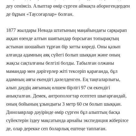
деу сенімсіз. Алыптар өмір сүрген аймақта аборигендерден
де бұрын «Таусоғарлар» болған.
1877 жылдары Невада штатының маңайындағы сарқырап
аққан өзенде алтын шаятындар борсыған топырақтың
астынан шошайып тұрған бір затты көреді. Оны қазып
алғанда адамның аяқ сүйегі болып шыққан және оның
жақсы сақталғаны белгілі болды. Табылған олжаны
мамандар мен дәрігерлер жіті тексеріп қарағанда, бұл
адамның аяғы екендігі дәлелденген. Ең таңғаларлығы,
алып дәудің аяғының өлшем бірлігі 97 см екендігі
анықталған. Демек, антропологтар есептеп шығарғандай,
оның бойының ұзындығы 3 метр 60 см болып шыққан.
Динозаврлар дәуірінде өмір сүрген бұл алыптың басқа
сүйектерін іздеу мақсатында арнайы экспедиция жіберілсе
де, олар дерекке сеп боларлық ештеңе таппаған.