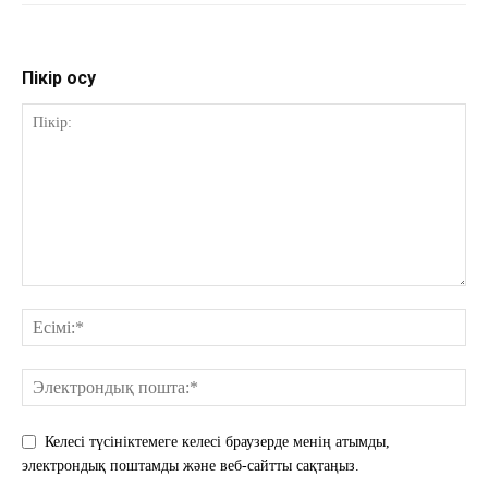
Пікір қосу
Келесі түсініктемеге келесі браузерде менің атымды,
электрондық поштамды және веб-сайтты сақтаңыз.