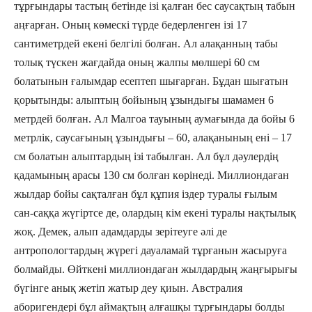
тұрғындары тастың бетінде ізі қалған бес саусақтың табын
аңғарған. Оның көмескі түрде бедерленген ізі 17
сантиметрдей екені белгілі болған. Ал алақанның табы
толық түскен жағдайда оның жалпы мөлшері 60 см
болатынын ғалымдар есептеп шығарған. Бұдан шығатын
қорытынды: алыптың бойының ұзындығы шамамен 6
метрдей болған. Ал Малгоа тауының аумағында да бойы 6
метрлік, саусағының ұзындығы – 60, алақанының ені – 17
см болатын алыптардың ізі табылған. Ал бұл дәулердің
қадамының арасы 130 см болған көрінеді. Миллиондаған
жылдар бойы сақталған бұл құпия іздер туралы ғылым
сан-саққа жүгіртсе де, олардың кім екені туралы нақтылық
жоқ. Демек, алып адамдарды зерітеуге әлі де
антропологтардың жүрегі дауаламай тұрғанын жасыруға
болмайды. Өйткені миллиондаған жылдардың жаңғырығы
бүгінге анық жетіп жатыр деу қиын. Австралия
аборигендері бұл аймақтың алғашқы тұрғындары болды