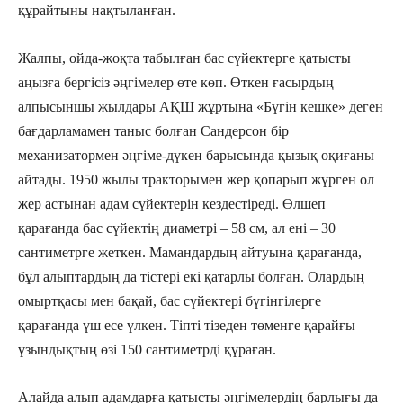
құрайтыны нақтыланған.
Жалпы, ойда-жоқта табылған бас сүйектерге қатысты
аңызға бергісіз әңгімелер өте көп. Өткен ғасырдың
алпысыншы жылдары АҚШ жұртына «Бүгін кешке» деген
бағдарламамен таныс болған Сандерсон бір
механизатормен әңгіме-дүкен барысында қызық оқиғаны
айтады. 1950 жылы тракторымен жер қопарып жүрген ол
жер астынан адам сүйектерін кездестіреді. Өлшеп
қарағанда бас сүйектің диаметрі – 58 см, ал ені – 30
сантиметрге жеткен. Мамандардың айтуына қарағанда,
бұл алыптардың да тістері екі қатарлы болған. Олардың
омыртқасы мен бақай, бас сүйектері бүгінгілерге
қарағанда үш есе үлкен. Тіпті тізеден төменге қарайғы
ұзындықтың өзі 150 сантиметрді құраған.
Алайда алып адамдарға қатысты әңгімелердің барлығы да