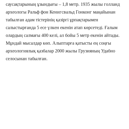
саусақтарының ұзындығы – 1,8 метр. 1935 жылы голланд
археологы Ральф фон Кенигсвальд Гонконг маңайынан
табылған адам тістерінің қазіргі ұрпақтарымен
салыстырғанда 5 есе үлкен екенін атап көрсетеді. Ғалым
олардың салмағы 400 келі, ал бойы 5 метр екенін айтады.
Мұндай мысалдар көп. Алыптарға қатысты ең соңғы
археологиялық қазбалар 2000 жылы Грузияның Удабно
селосынан табылған.