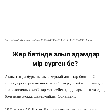
https://img-fotki.yandex.ru/get/38765/48896407.3c/0_1139f3_7ee806_L.jpg
Жер бетінде алып адамдар
өмір сүрген бе?
Ақиқатында бұрынырақта мұндай алыптар болған. Оны
тарих деректері қуаттап отыр. Әр жерден табылып жатқан
археологиялық қазбалар мен сүйек қаңқалары алыптардың
болғанын жоққа шығармайды. Сонымен…
1821 жылы АҚШ-тың Теннесси штатында кұлаған тас