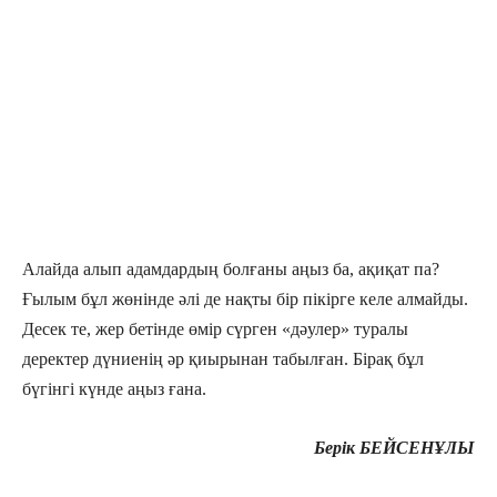
Алайда алып адамдардың болғаны аңыз ба, ақиқат па?
Ғылым бұл жөнінде әлі де нақты бір пікірге келе алмайды.
Десек те, жер бетінде өмір сүрген «дәулер» туралы
деректер дүниенің әр қиырынан табылған. Бірақ бұл
бүгінгі күнде аңыз ғана.
Берік БЕЙСЕНҰЛЫ