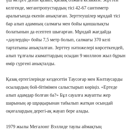
келгенде, мегантропустардың тісі 42-67 сантиметр
аралығында екенін анықтаған. Зерттеушілер мұндай тісі
бар алып адамның салмағы мен бойы қаншалықты
болатынын да есептеп шығарған. Мұндай жағдайда
«дәулердің» бойы 7,5 метр болып, салмағы 370 келі
тартатыны анықталған. Зерттеу нәтижелері көрсеткендей,
алып тұлғалы азаматтардың осыдан 9 миллион жыл бұрын
өмір сүргені анықталды.
Қазақ ертегілерінде кездесетін Таусоғар мен Көлтаусарды
осылардың бой-бітімімен салыстырып көріңіз. «Ертеде
алып адамдар болған ба?» Бұл сауалға жауапты жер
шарының әр шұңқырынан табылып жатқан осындай
оқиғалардың дерегі-ақ жауап бере алады.
1979 жылы Мегалонг Вэллиде таулы аймақтың