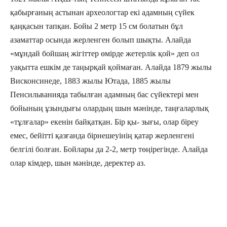
қабырғаның астынан археологтар екі адамның сүйек
қаңқасын тапқан. Бойы 2 метр 15 см болатын бұл
азаматтар осында жерленген болып шықты. Алайда
«мұндай бойшаң жігіттер өмірде жетерлік қой» деп ол
уақытта ешкім де таңырқай қоймаған. Алайда 1879 жылы
Висконсинеде, 1883 жылы Ютада, 1885 жылы
Пенсильванияда табылған адамның бас сүйектері мен
бойының ұзындығы олардың шын мәнінде, таңғаларлық
«тұлғалар» екенін байқатқан. Бір қы- зығы, олар біреу
емес, бейітті қазғанда бірнешеуінің қатар жерленгені
белгілі болған. Бойлары да 2-2, метр төңірегінде. Алайда
олар кімдер, шын мәнінде, деректер аз.