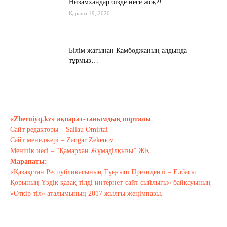
Низамхандар бізде неге жоқ?!
Қараша 19, 2020
Білім жағынан Камбоджаның алдында
тұрмыз…
Қараша 17, 2020
Хабарасу тарихы
Қараша 14, 2020
«Zheruiyq.kz» ақпарат-танымдық порталы
Сайт редакторы – Sailau Omirtai
Сайт менеджері – Zangar Zekenov
Тағы оқу
Меншік иесі – “Қамархан Жұмаділқызы” ЖК
Марапаты:
«Қазақстан Республикасының Тұңғыш Президенті – Елбасы
Қорының Үздік қазақ тілді интернет-сайт сыйлығы» байқауының
«Өткір тіл» аталымының 2017 жылғы жеңімпазы.