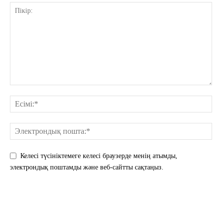
Келесі түсініктемеге келесі браузерде менің атымды,
электрондық поштамды және веб-сайтты сақтаңыз.