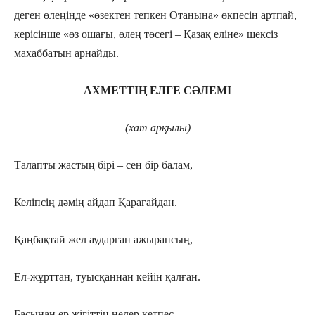
деген өлеңінде «өзектен тепкен Отанына» өкпесін артпай,
керісінше «өз ошағы, өлең төсегі – Қазақ еліне» шексіз
махаббатын арнайды.
АХМЕТТІҢ ЕЛГЕ СӘЛЕМІ
(хат арқылы)
Талапты жастың бірі – сен бір балам,
Келіпсің дәмің айдап Қарағайдан.
Қаңбақтай жел аударған ажырапсың,
Ел-жұрттан, туысқаннан кейін қалған.
Басынан ер жігіттің нелер кетпес,