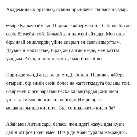
Академиялық орталық, осыны орындауға тырысыңыздар.
Әміре Қашаубайұлын Парижге жібермекші. Ол бірде бір ән
сөзін білмейді ғой. Болмайтын нәрсені айтады. Мен оны
бірыңғай әншілердің үйіне апарып ән салғыздырттым.
Дауысын мақтастық, бірақ ән салған кезде, мен қатты
ұялдым. Айтқан әнінің сөзінде мән болсайшы.
Парижде мәнді әнді талап етеді. Әншіні Парижге жібере
отырып, бір әннің сөзін болса да жаттатқызуға болады ғой.
Әміремен бірге баратын басқа халықтардың әншілері
ұлттық киімдерін киген, ал біздің Әміре орыс
мещандарынша киініпті. Бұл соншалықты қиын ба?
Абай мен Алтынсары баласы жөніндегі жазуыңды күзге
дейін бітірсең кеш емес. Нәзір де Абай туралы жазбақшы.