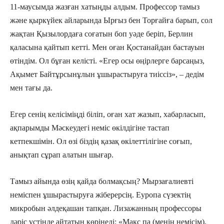
11-маусымда жазған хатыңды алдым. Профессор тамыз
және қыркүйек айларында Ырғыз бен Торғайға барып, сол
жақтан Қызылордаға соғатын боп уәде беріп, Берлин
қаласына қайтып кетті. Мен оған Қостанайдан бастауын
өтіндім. Ол бұған келісті. «Егер осы өңірлерге барсаңыз,
Ақымет Байтұрсынұлын ұшырастыруға тиіссіз», – дедім
мен тағы да.
Егер сенің келісіміңді біліп, оған хат жазып, хабарласып,
ақпарымды Мәскеудегі неміс өкілдігіне тастап
кетпекшімін. Ол өзі біздің қазақ өкілеттілігіне соғып,
анықтап сұрап алатын шығар.
Тамыз айында өзің қайда болмақсың? Мырзағалиевті
неміспен ұшырастыруға жіберерсің. Еуропа сүзектің
микробын әлдеқашан тапқан. Лизажанның профессоры
дәріс үстінде айтатын көрінеді: «Макс па (менің немісім),