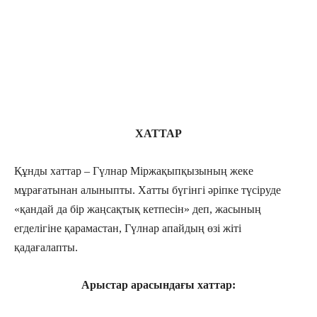
ХАТТАР
Құнды хаттар – Гүлнар Міржақыпқызының жеке
мұрағатынан алыныпты. Хатты бүгінгі әріпке түсіруде
«қандай да бір жаңсақтық кетпесін» деп, жасының
егделігіне қарамастан, Гүлнар апайдың өзі жіті
қадағалапты.
Арыстар арасындағы хаттар: