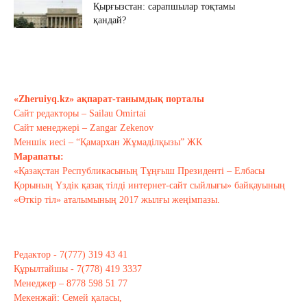
Қырғызстан: сарапшылар тоқтамы
қандай?
Қазан 10, 2020
Алиев не дейді? Пашинян ше?
Қазан 10, 2020
«Zheruiyq.kz» ақпарат-танымдық порталы
Сайт редакторы – Sailau Omirtai
Сайт менеджері – Zangar Zekenov
Тағы оқу
Меншік иесі – “Қамархан Жұмаділқызы” ЖК
Марапаты:
«Қазақстан Республикасының Тұңғыш Президенті – Елбасы
Қорының Үздік қазақ тілді интернет-сайт сыйлығы» байқауының
«Өткір тіл» аталымының 2017 жылғы жеңімпазы.
Редактор - 7(777) 319 43 41
Құрылтайшы - 7(778) 419 3337
Менеджер – 8778 598 51 77
Мекенжай: Семей қаласы,