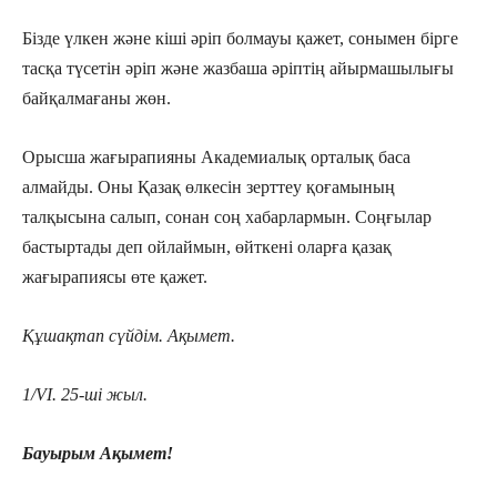
Бізде үлкен және кіші әріп болмауы қажет, сонымен бірге
тасқа түсетін әріп және жазбаша әріптің айырмашылығы
байқалмағаны жөн.
Орысша жағырапияны Академиалық орталық баса
алмайды. Оны Қазақ өлкесін зерттеу қоғамының
талқысына салып, сонан соң хабарлармын. Соңғылар
бастыртады деп ойлаймын, өйткені оларға қазақ
жағырапиясы өте қажет.
Құшақтап сүйдім. Ақымет.
1/VІ. 25-ші жыл.
Бауырым Ақымет!