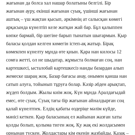
жағынан да болса хал нашар болатыны белгілі. Бір
жағынан ауру, екінші жағынан суық, үшінші жағынан
аштық – үш жақтан қысып, әркімнің ат салысқан көмегі
арқасында күнелтіп келе жатқан жай бар. Бұл қалыппен
көпке бармай, бір шегіне барып тынатын шығармын. Қыр
баласы қолдан келген көмегін істеп-ақ жатыр. Бірақ
көмекпен күнелту мұнда өте қиын. Қара нан килосы 12
сомға жетті, ол не шыдатар, жұмыста болмаған соң, нан
картешкесі, ысталобай картешкесіз нанды базардан алып
жемеске шараң жоқ. Базар бағасы анау, онымен қанша нан
сатып алуға, тойынып тұруға болар. Кәзір әбден арықтап,
жүдеп болдым. Жылы киім жоқ. Күн мұнда Аралдағыдай
емес, өте суық. Суық тағы бір жағынан айналдырған соң
қалай күнелтпек. Елдің қабаты өздеріңе мәлім күйде,
мәнісі кеткен. Қыр баласының ел жайынан жазған хаты
қолды болып, қолыма тиген жоқ. Қу жақ екі жолдасымен
орнынан түскен. Жолдастары кім екенін жазбайды. Қазақ –