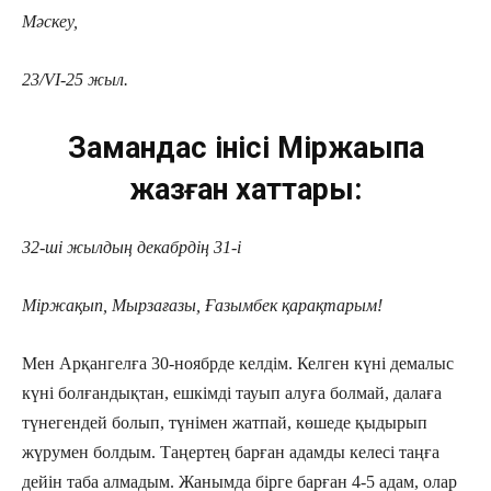
Мәскеу,
23/VІ-25 жыл.
Замандас інісі Міржақыпқа
жазған хаттары:
32-ші жылдың декабрдің 31-і
Міржақып, Мырзағазы, Ғазымбек қарақтарым!
Мен Арқангелға 30-ноябрде келдім. Келген күні демалыс
күні болғандықтан, ешкімді тауып алуға болмай, далаға
түнегендей болып, түнімен жатпай, көшеде қыдырып
жүрумен болдым. Таңертең барған адамды келесі таңға
дейін таба алмадым. Жанымда бірге барған 4-5 адам, олар