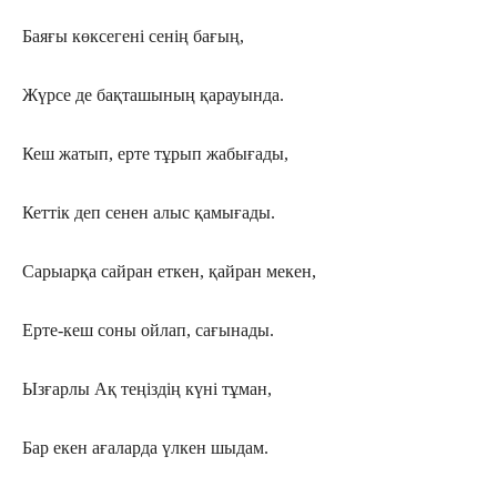
Баяғы көксегені сенің бағың,
Жүрсе де бақташының қарауында.
Кеш жатып, ерте тұрып жабығады,
Кеттік деп сенен алыс қамығады.
Сарыарқа сайран еткен, қайран мекен,
Ерте-кеш соны ойлап, сағынады.
Ызғарлы Ақ теңіздің күні тұман,
Бар екен ағаларда үлкен шыдам.