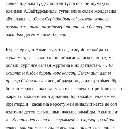
тәлкегінде дәм-тұздас болған тұста осы он шумақты
өлеңмен А.Байтұрсынұлы туған еліне сәлем жолдағаны
айтылады.
«…Өлең Серікбайдың өзі жазған және ел
аузынан жинаған шежірелері топталған дәптерінен
алынды»
деген мәлімет береді.
Күрескер ақан Ахмет ту-у тозақта жүріп те қайраты
мұқалмай, сағы сынбастан, ойлағаны тағы елінің қамы
болып, сүргінге салған жұртына кінә артпастан,
«…Ел-
жұртты бізден бұрын көре қалсаң, Сәлем айт алты
арысқа бізден тегіс»
деп, айдауда тағдырдың тезімен бірге
болған жерлесі арқылы туған елге сәлем-хат ретінде өзегін
жарып шыққан өлеңін арнайды. Бір ғажабы, елден «баз
біреулердің» қасақана көрсетуімен айдалып кетсе де сол
жұртына деген сағынышын жасыра алмайды. Ақынның:
«…Кеттік деп сенен алыс қамығады. Сарыарқа сайран
еткен, қайран мекен, Ерте-кеш соны ойлап, сағынады»