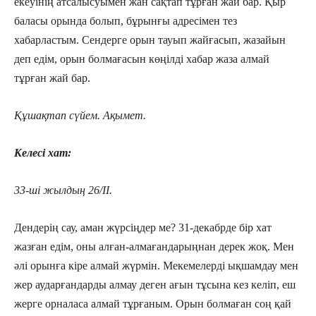
екеуінің атсалысуымен жан сақтап тұрған жай бар. Қыр
баласы орында болып, бұрынғы адресімен тез
хабарластым. Сендерге орын тауып жайғасып, жазайын
деп едім, орын болмағасын көңілді хабар жаза алмай
тұрған жай бар.
Құшақтап сүйем. Ақымет.
Келесі хат:
33-ші жылдың 26/ІІ.
Дендерің сау, аман жүрсіңдер ме? 31-декабрде бір хат
жазған едім, оны алған-алмағандарыңнан дерек жоқ. Мен
әлі орынға кіре алмай жүрмін. Мекемелерді ықшамдау мен
жер аударғандарды алмау деген ағын тұсына кез келіп, еш
жерге орналаса алмай тұрғаным. Орын болмаған соң қай