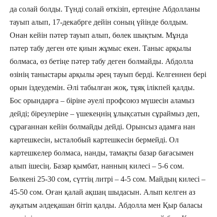
да солай болды. Түнді солай өткізіп, ертеңіне Абдолланы
тауып алып, 17-декабрге дейін соның үйінде болдым.
Онан кейін пәтер тауып алып, бөлек шықтым. Мұнда
пәтер табу деген өте қиын жұмыс екен. Таныс арқылы
болмаса, өз бетіңе пәтер табу деген болмайды. Абдолла
өзінің таныстары арқылы әрең тауып берді. Келгеннен бері
орын іздеудемін. Әлі табылған жоқ, тұяқ ілікпей қалды.
Бос орындарға – біріне әуелі профсоюз мүшесін аламыз
дейді; біреулеріне – үшекеңнің ұлықсатын сұраймыз деп,
сұрағаннан кейін болмайды дейді. Орынсыз адамға нан
картешкесін, ысталобый картешкесін бермейді. Ол
картешкелер болмаса, нанды, тамақты базар бағасымен
алып ішесің. Базар қымбат, нанның килесі – 5-6 сом.
Бөлкені 25-30 сом, сүттің литрі – 4-5 сом. Майдың килесі –
45-50 сом. Оған қалай ақшаң шыдасын. Алып келген аз
ауқатым әлдеқашан бітіп қалды. Абдолла мен Қыр баласы