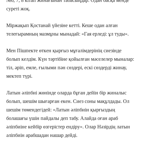
№6, 7, 8 кітап жинағынан табасыңдар. Одан басқа менде
суреті жоқ.
Міржақып Қостанай үйезіне кетті. Кеше одан алған
телеғырамның мазмұны мынадай: «Гая ерледі: ұл туды».
Мен Пішпекте өткен қырғыз мұғалімдерінің сиезінде
болып келдім. Күн тәртібіне қойылған мәселелер мыналар:
тіл, әріп, емле, ғылыми пән сөздері, ескі сөздерді жинау,
мектеп түрі.
Латын әліпбиі жөнінде оларда бұған дейін бір жиналыс
болып, шешім шығарған екен. Сиез соны мақұлдады. Ол
шешім төмендегідей: «Латын әліпбиін қырғыздың
болашағы үшін пайдалы деп табу. Алайда оған араб
әліпбиіне кейбір өзгерістер ендіру». Олар Нәзірдің латын
әліпбиін арабшадан нашар дейді.