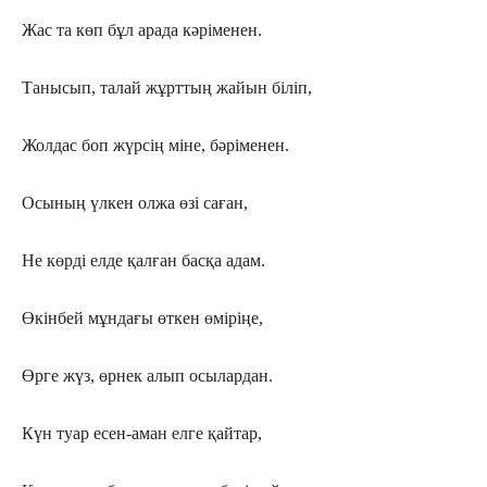
Жас та көп бұл арада кәріменен.
Танысып, талай жұрттың жайын біліп,
Жолдас боп жүрсің міне, бәріменен.
Осының үлкен олжа өзі саған,
Не көрді елде қалған басқа адам.
Өкінбей мұндағы өткен өміріңе,
Өрге жүз, өрнек алып осылардан.
Күн туар есен-аман елге қайтар,