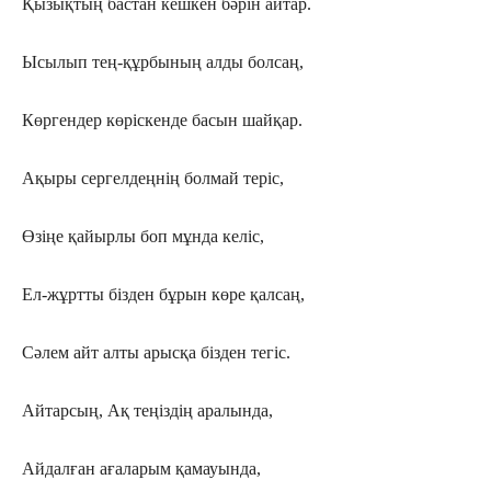
Қызықтың бастан кешкен бәрін айтар.
Ысылып тең-құрбының алды болсаң,
Көргендер көріскенде басын шайқар.
Ақыры сергелдеңнің болмай теріс,
Өзіңе қайырлы боп мұнда келіс,
Ел-жұртты бізден бұрын көре қалсаң,
Сәлем айт алты арысқа бізден тегіс.
Айтарсың, Ақ теңіздің аралында,
Айдалған ағаларым қамауында,