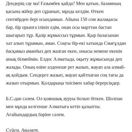
Дендерің сау ма! Ғазымбек қайда? Мен қатын, баламның
қасына жібер деп сұранып, мұнда келдім. Өткен
сентябрден бері осындамын. Айына 150 сом жалақысы
бар, бір орынға ілініп едім, онан осы марттан бастап
шығарып тұр. Қазір жұмыссыз тұрмын. Қыр баласынан
хат алып тұрамын, аман. Соңғы бір-екі хатында Смағұлдан
басқамыз аманбыз деп жазған екен, онысы немене екенін
анық білмеймін. Елдос Алматыда, оқыту жұмысында деп
жазады. Оның өзіне әлденеше рет жазып, жауап ала алмай-
ақ қойдым. Сендерге жазып, жауап қайтпаған соң тағы да
жазып отырмын. Қолдарыңа тиісімен хабар берерсіңдер.
Б.С-дан сәлем. Ол қояншық ауруы болып біткен. Шолпан
мен мұнда келгенше Алматыға кетіп қалыпты.
Ағайындардың бәріне сәлем.
Сүйем. Ақымет.