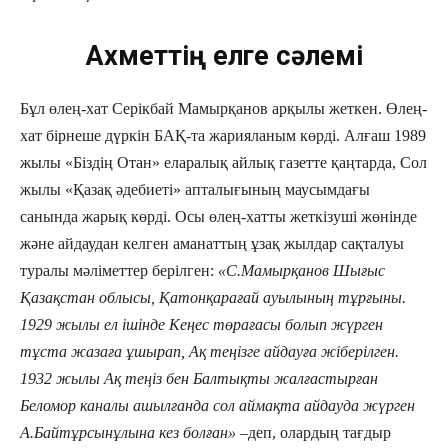
Ахметтің елге сәлемі
Бұл өлең-хат Серікбай Мамырқанов арқылы жеткен. Өлең-
хат бірнеше дүркін БАҚ-та жарияланым көрді. Алғаш 1989
жылы «Біздің Отан» еларалық айлық газетте қаңтарда, Сол
жылы «Қазақ әдебиеті» апталығының маусымдағы
санында жарық көрді. Осы өлең-хатты жеткізуші жөнінде
және айдаудан келген аманаттың ұзақ жылдар сақталуы
туралы мәліметтер берілген:
«С.Мамырқанов Шығыс
Қазақстан облысы, Қатонқарағай ауылының тұрғыны.
1929 жылы ел ішінде Кеңес төрағасы болып жүрген
тұста жазаға ұшырап, Ақ теңізге айдауға жіберілген.
1932 жылы Ақ теңіз бен Балтықты жалғастырған
Беломор каналы ашылғанда сол аймақта айдауда жүрген
А.Байтұрсынұлына кез болған»
–деп, олардың тағдыр