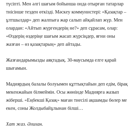
түсіпті. Мен әлгі шағым бойынша онда отырған татарлар
тиісінше тезден өткізді. Мәскеу коммунистері: «Қазақтар –
ұлтшылдар» деп жалпыға жар салып айқайлап жүр. Мен
олардан: «Айтып жүргендерің не?» деп сұрасам, олар:
«Өздерің өздеріңе шағым жасап жүрсіңдер, яғни оны
жазған – өз қазақтарың» деп айтады.
Жазғандарымызды аяқтадық. 30-маусымда елге қарай
шығамын.
Мадиярдың балалы болуымен құттықтайын деп едім, бірақ
мекенжайын білмеймін. Осы жөнінде Мадиярға жазып
жіберші. «Еңбекші Қазақ» маған тиесілі ақшамды бөлер ме
екен, соны Жолдыбайұлынан білші…
Хат жаз. Әлихан.