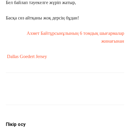
Бел байлап тәуекелге жүріп жатыр,
Басқа сөз айтқаны жоқ дерсің бұдан!
Ахмет Байтұрсынұлының 6 томдық шығармалар
жинағынан
Dallas Goedert Jersey
Пікір қосу