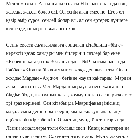
Мейлі жазсын. Алтынсары баласы Ыбырай хақында өзің
жазсаң, жақсы болар еді. Ол сенің ағаң емес пе. Егер ол
қазір өмір сүрсе, сендей болар еді, ал сен ертерек дүниеге
келгенде, оның ісін жасарың хақ.
Сенің ересек сауатсыздарға арналған кітабыңда «бізге»
керексіз қазақ хандары мен билерінің сөздері бар екен.
«Еңбекші қазақтың» 30-санындағы №19 қосымшасында
Ғаббас: «Кітапта бір коммунист жоқ» деп жазыпты. Оған
жолдас Мардан «Ақ жол» бетінде жауап қайтарды. Мардан
жақсы айтыпты. Мен Марданның мұны неге жазғанын
білдім: біздің «жазушы» қазақ коммунистер саған риза емес
әрі араз көрінеді. Сен кітабыңда Мағрифаның інісінің
мақаласына дейін орын беріп, мына «жазушылардың»
еңбектерін кіргізбепсің. Орыстың мұндай кітаптарында
Ленин мақалалары толы болады екен. Қазақ кітаптарында
ондай сүрең байғұс Сәкеннен өзгеде жоқ. Мұны жақында