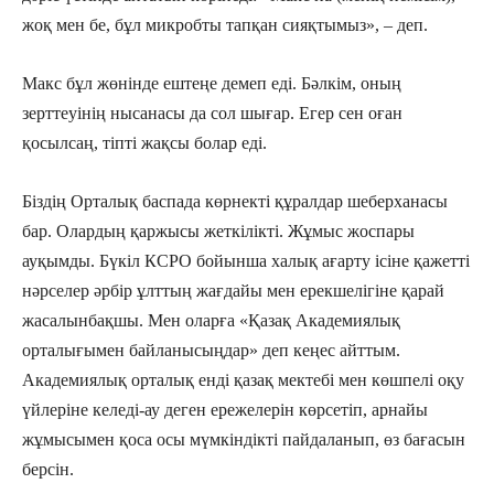
жоқ мен бе, бұл микробты тапқан сияқтымыз», – деп.
Макс бұл жөнінде ештеңе демеп еді. Бәлкім, оның
зерттеуінің нысанасы да сол шығар. Егер сен оған
қосылсаң, тіпті жақсы болар еді.
Біздің Орталық баспада көрнекті құралдар шеберханасы
бар. Олардың қаржысы жеткілікті. Жұмыс жоспары
ауқымды. Бүкіл КСРО бойынша халық ағарту ісіне қажетті
нәрселер әрбір ұлттың жағдайы мен ерекшелігіне қарай
жасалынбақшы. Мен оларға «Қазақ Академиялық
орталығымен байланысыңдар» деп кеңес айттым.
Академиялық орталық енді қазақ мектебі мен көшпелі оқу
үйлеріне келеді-ау деген ережелерін көрсетіп, арнайы
жұмысымен қоса осы мүмкіндікті пайдаланып, өз бағасын
берсін.