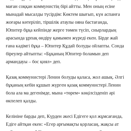
маған соққан коммунистің бірі айтты. Мен оның есіне
мынадай мысалды түсірдім: Көктем шығып, күн аспанға
жоғары көтеріліп, тіршілік атаулы ояна бастағанда,
Юпитер бұқа кейпінде жерге төмен түсіп, сиырлардың
арасында ұрпақ өндіру қамымен жүреді екен. Бірде жай
ғана кәдімгі бұқа – Юпитер Құдай болуды ойлапты. Сонда
біреулер айтыпты: «Бұқаның Юпитер боламын деп
армандауы – бос қиял» деп.
Қазақ коммунистері Ленин болуды қаласа, жол ашық. Әлгі
бұқаның кебін құшып жүрген қазақ коммунистері Ленин
бола ала ма дегенімде, мына «төрем» көңілсізденіп әрі
өкпелеп қалды.
Келініне барды деп, Күрден әкесі Едігеге қол жұмсағанда,
Едіге айтқан екен: «Егер арғымақты қорласаң, жақсы ат