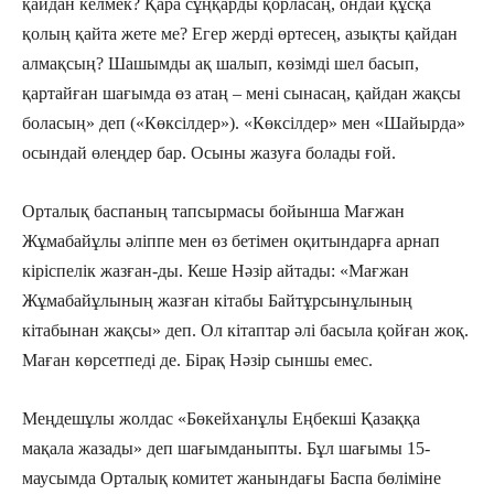
қайдан келмек? Қара сұңқарды қорласаң, ондай құсқа
қолың қайта жете ме? Егер жерді өртесең, азықты қайдан
алмақсың? Шашымды ақ шалып, көзімді шел басып,
қартайған шағымда өз атаң – мені сынасаң, қайдан жақсы
боласың» деп («Көксілдер»). «Көксілдер» мен «Шайырда»
осындай өлеңдер бар. Осыны жазуға болады ғой.
Орталық баспаның тапсырмасы бойынша Мағжан
Жұмабайұлы әліппе мен өз бетімен оқитындарға арнап
кіріспелік жазған-ды. Кеше Нәзір айтады: «Мағжан
Жұмабайұлының жазған кітабы Байтұрсынұлының
кітабынан жақсы» деп. Ол кітаптар әлі басыла қойған жоқ.
Маған көрсетпеді де. Бірақ Нәзір сыншы емес.
Меңдешұлы жолдас «Бөкейханұлы Еңбекші Қазаққа
мақала жазады» деп шағымданыпты. Бұл шағымы 15-
маусымда Орталық комитет жанындағы Баспа бөліміне