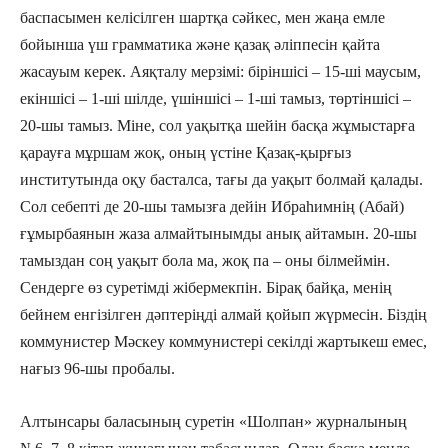
баспасымен келісілген шартқа сәйкес, мен жаңа емле
бойынша үш грамматика және қазақ әліппесін қайта
жасауым керек. Аяқталу мерзімі: біріншісі – 15-ші маусым,
екіншісі – 1-ші шілде, үшіншісі – 1-ші тамыз, төртіншісі –
20-шы тамыз. Міне, сол уақытқа шейін басқа жұмыстарға
қарауға мұршам жоқ, оның үстіне Қазақ-қырғыз
институтында оқу басталса, тағы да уақыт болмай қалады.
Сол себепті де 20-шы тамызға дейін Ибраһимнің (Абай)
ғұмырбаянын жаза алмайтынымды анық айтамын. 20-шы
тамыздан соң уақыт бола ма, жоқ па – оны білмеймін.
Сендерге өз суретімді жібермекпін. Бірақ байқа, менің
бейнем енгізілген дәптеріңді алмай қойып жүрмесін. Біздің
коммунистер Мәскеу коммунистері секілді жартыкеш емес,
нағыз 96-шы пробалы.
Алтынсары баласының суретін «Шолпан» журналының