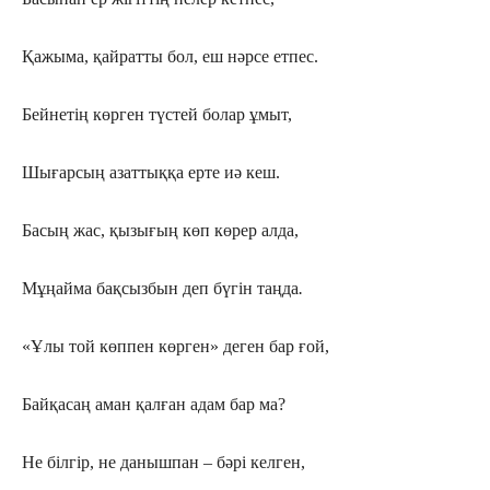
Қажыма, қайратты бол, еш нәрсе етпес.
Бейнетің көрген түстей болар ұмыт,
Шығарсың азаттыққа ерте иә кеш.
Басың жас, қызығың көп көрер алда,
Мұңайма бақсызбын деп бүгін таңда
.
«Ұлы той көппен көрген» деген бар ғой,
Байқасаң аман қалған адам бар ма?
Не білгір, не данышпан – бәрі келген,