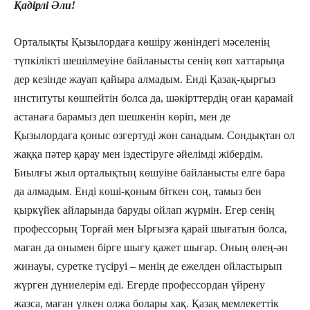
Қадірлі Әли!
Орталықты Қызылордаға көшіру жөніндегі мәселенің
түпкілікті шешілмеуіне байланысты сенің көп хаттарыңа
дер кезінде жауап қайыра алмадым. Енді Қазақ-қырғыз
институты көшпейтін болса да, шәкірттердің оған қарамай
астанаға барамыз деп шешкенін көріп, мен де
Қызылордаға қоныс өзгертуді жөн санадым. Сондықтан ол
жаққа пәтер қарау мен іздестіруге әйелімді жібердім.
Биылғы жыл орталықтың көшуіне байланысты елге бара
да алмадым. Енді көші-қоным біткен соң, тамыз бен
қыркүйек айларында баруды ойлап жүрмін. Егер сенің
профессорың Торғай мен Ырғызға қарай шығатын болса,
маған да онымен бірге шығу қажет шығар. Оның өлең-ән
жинауы, суретке түсіруі – менің де ежелден ойластырып
жүрген дүниелерім еді. Егерде профессордан үйрену
жазса, маған үлкен олжа болары хақ. Қазақ мемлекеттік