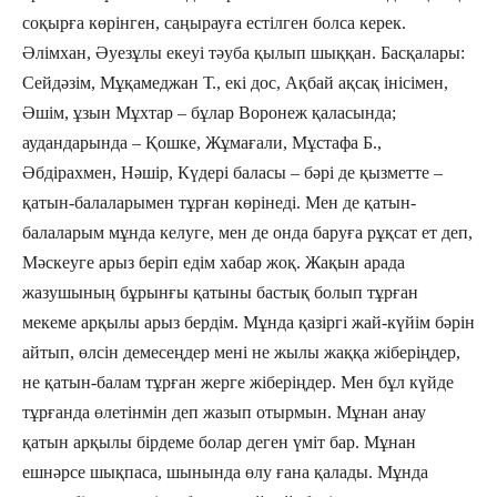
соқырға көрінген, саңырауға естілген болса керек.
Әлімхан, Әуезұлы екеуі тәуба қылып шыққан. Басқалары:
Сейдәзім, Мұқамеджан Т., екі дос, Ақбай ақсақ інісімен,
Әшім, ұзын Мұхтар – бұлар Воронеж қаласында;
аудандарында – Қошке, Жұмағали, Мұстафа Б.,
Әбдірахмен, Нәшір, Күдері баласы – бәрі де қызметте –
қатын-балаларымен тұрған көрінеді. Мен де қатын-
балаларым мұнда келуге, мен де онда баруға рұқсат ет деп,
Мәскеуге арыз беріп едім хабар жоқ. Жақын арада
жазушының бұрынғы қатыны бастық болып тұрған
мекеме арқылы арыз бердім. Мұнда қазіргі жай-күйім бәрін
айтып, өлсін демесеңдер мені не жылы жаққа жіберіңдер,
не қатын-балам тұрған жерге жіберіңдер. Мен бұл күйде
тұрғанда өлетінмін деп жазып отырмын. Мұнан анау
қатын арқылы бірдеме болар деген үміт бар. Мұнан
ешнәрсе шықпаса, шынында өлу ғана қалады. Мұнда