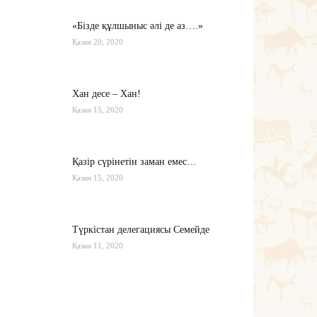
«Бізде құлшыныс әлі де аз….»
Қазан 20, 2020
Хан десе – Хан!
Қазан 15, 2020
Қазір сүрінетін заман емес…
Қазан 15, 2020
Түркістан делегациясы Семейде
Қазан 11, 2020
Қырғызстан: сарапшылар тоқтамы
қандай?