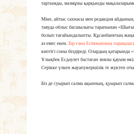
тартымды, мазмұны қарқынды мақалаларымен
Міне, айтыс сахнасы мен редакция айдынынд
таяуда облыс басшылығы тарапынан «Шығы
болып тағайындалыпты. Құсанбаевтың жаңа 
аз емес екен.
Бір ғана Есімжанның парақшас
көптігі соны білдіреді. Олардың қатарында 
Ұлықбек Есдәулет бастаған зиялы қауым өкілде
Серікке үлкен жауапукершілік те жүктеп от
Біз де суырып салма ақынның, қуырып салма 