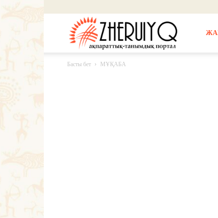
Жерұйық
ЖА
Басты бет
МҰҚАБА