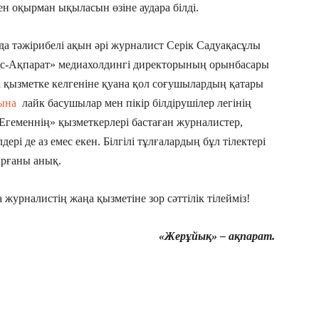
 оқырман ықыласын өзіне аудара білді.
а тәжірибелі ақын әрі журналист Серік Садуақасұлы
с-Ақпарат» медиахолдингі директорының орынбасары
қызметке келгеніне қуана қол соғушылардың қатары
ына
лайк басушылар мен пікір білдірушілер легінің
«Егеменнің» қызметкерлері бастаған журналистер,
рі де аз емес екен. Білгілі тұлғалардың бұл тілектері
ырғаны анық.
журналистің жаңа қызметіне зор сәттілік тілейміз!
«Жерұйық» – ақпарат.