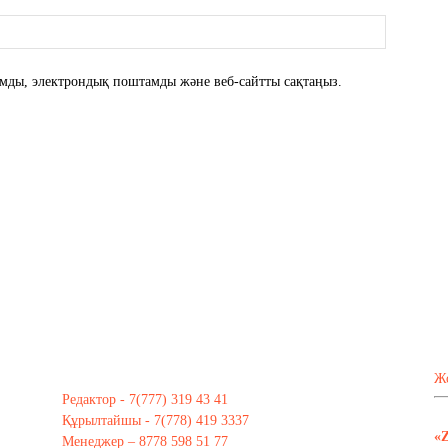
атымды, электрондық поштамды және веб-сайтты сақтаңыз.
Ж
Редактор - 7(777) 319 43 41
Құрылтайшы - 7(778) 419 3337
«
Менеджер – 8778 598 51 77