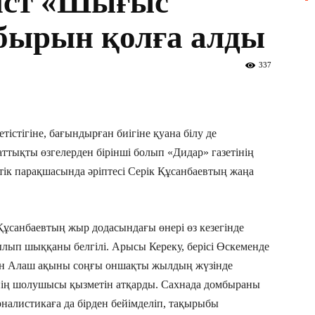
ист «Шығыс
бырын қолға алды
337
істігіне, бағындырған биігіне қуана білу де
ттықты өзгелерден бірінші болып «Дидар» газетінің
тік парақшасында әріптесі Серік Құсанбаевтың жаңа
ұсанбаевтың жыр додасындағы өнері өз кезегінде
ылып шыққаны белгілі. Арысы Кереку, берісі Өскеменде
ан Алаш ақыны соңғы оншақты жылдың жүзінде
нің шолушысы қызметін атқарды. Сахнада домбыраны
рналистикаға да бірден бейімделіп, тақырыбы