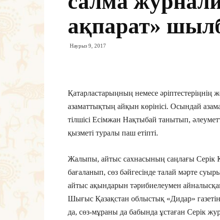
салма журнал
ақпарат» шыл
Наурыз 9, 2017
Қатарластарыңның немесе әріптестеріңнің жет
азаматтықтың айқын көрінісі. Осындай азама
тілшісі Есімжан Нақтыбай танытып, әлеумет
қызметі туралы паш етіпті.
Жалыпы, айтыс сахнасының саңлағы Серік Қ
бағаланып, сөз бәйгесінде талай мәрте суыр
айтыс ақындарын тәрибиелеумен айналысқ
Шығыс Қазақстан облыстық «Дидар» газеті
да, сөз-мұраны да бабында ұстаған Серік жу