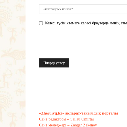
Келесі түсініктемеге келесі браузерде менің 
«Zheruiyq.kz» ақпарат-танымдық порталы
Сайт редакторы – Sailau Omirtai
Сайт менеджері – Zangar Zekenov