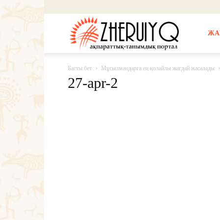
Жерұйық
ЖА
Басты бет
Мұсылмандарға ең қолайлы жағдай жасалады
27-apr-2