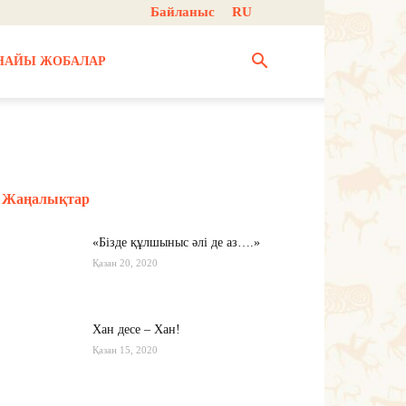
Байланыс
RU
НАЙЫ ЖОБАЛАР
Жаңалықтар
«Бізде құлшыныс әлі де аз….»
Қазан 20, 2020
Хан десе – Хан!
Қазан 15, 2020