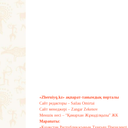
«Zheruiyq.kz» ақпарат-танымдық порталы
Сайт редакторы – Sailau Omirtai
Сайт менеджері – Zangar Zekenov
Меншік иесі – “Қамархан Жұмаділқызы” ЖК
Марапаты:
«Қазақстан Республикасының Тұңғыш Президенті