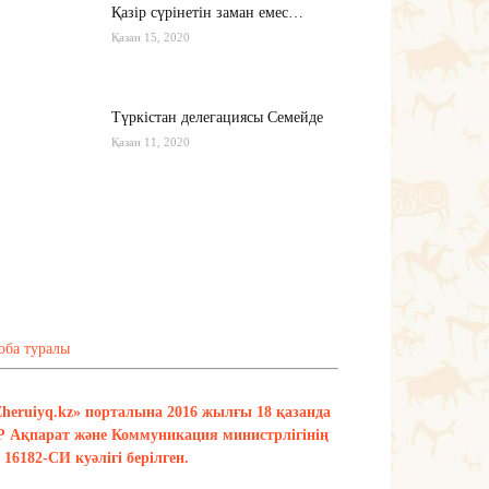
Қазір сүрінетін заман емес…
Қазан 15, 2020
Түркістан делегациясы Семейде
Қазан 11, 2020
Қырғызстан: сарапшылар тоқтамы
қандай?
Қазан 10, 2020
Тағы оқу
оба туралы
Zheruiyq.kz» порталына 2016 жылғы 18 қазанда
Р Ақпарат және Коммуникация министрлігінің
16182-СИ куәлігі берілген.