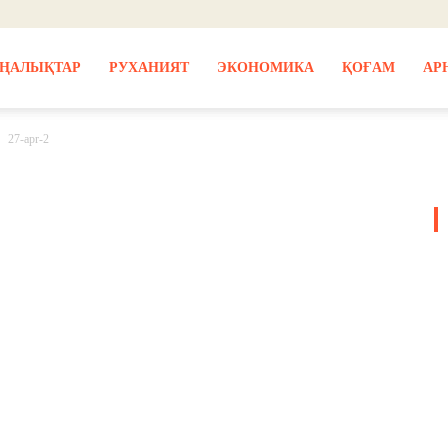
ҢАЛЫҚТАР
РУХАНИЯТ
ЭКОНОМИКА
ҚОҒАМ
АР
27-apr-2