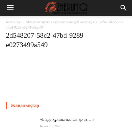
Басты бет
Мұсылмандарға ең қолайлы жағдай жасалады
2d548207-58c2-
47bd-9289-e0273499a549
2d548207-58c2-47bd-9289-
e0273499a549
Жаңалықтар
«Бізде құлшыныс әлі де аз….»
Қазан 20, 2020