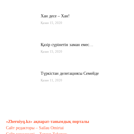
Хан десе – Хан!
Қазан 15, 2020
Қазір сүрінетін заман емес…
Қазан 15, 2020
Түркістан делегациясы Семейде
Қазан 11, 2020
Қырғызстан: сарапшылар тоқтамы
қандай?
Қазан 10, 2020
«Zheruiyq.kz» ақпарат-танымдық порталы
Сайт редакторы – Sailau Omirtai
Тағы оқу