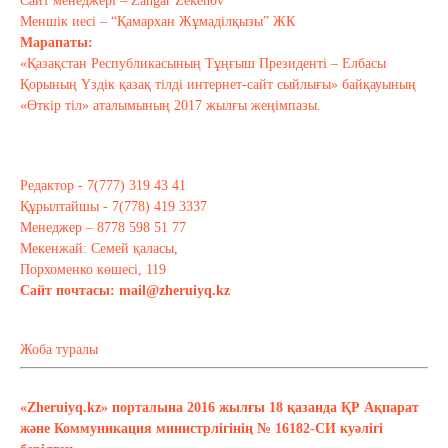
Сайт менеджері – Zangar Zekenov
Меншік иесі – “Қамархан Жұмаділқызы” ЖК
Марапаты:
«Қазақстан Республикасының Тұңғыш Президенті – Елбасы
Қорының Үздік қазақ тілді интернет-сайт сыйлығы» байқауының
«Өткір тіл» аталымының 2017 жылғы жеңімпазы.
Редактор - 7(777) 319 43 41
Құрылтайшы - 7(778) 419 3337
Менеджер – 8778 598 51 77
Мекенжай: Семей қаласы,
Порхоменко көшесі, 119
Сайт почтасы:
mail@zheruiyq.kz
Жоба туралы
«Zheruiyq.kz» порталына 2016 жылғы 18 қазанда ҚР Ақпарат
және Коммуникация министрлігінің № 16182-СИ куәлігі