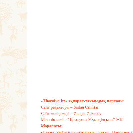
«Zheruiyq.kz» ақпарат-танымдық порталы
Сайт редакторы – Sailau Omirtai
Сайт менеджері – Zangar Zekenov
Меншік иесі – “Қамархан Жұмаділқызы” ЖК
Марапаты:
«Қазақстан Республикасының Тұңғыш Президенті