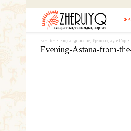
Жерұйық
ЖА
Басты бет
Елорда құрылысында Ерланның да үлесі бар
Evening-Astana-from-the