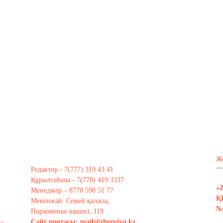
Ж
Редактор - 7(777) 319 43 41
Құрылтайшы - 7(778) 419 3337
«
Менеджер – 8778 598 51 77
Қ
Мекенжай: Семей қаласы,
№ 
Порхоменко көшесі, 119
 –
Сайт почтасы:
mail@zheruiyq.kz