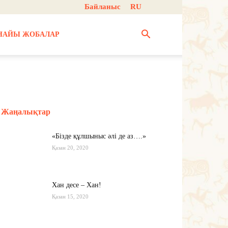
Байланыс
RU
НАЙЫ ЖОБАЛАР
Жаңалықтар
«Бізде құлшыныс әлі де аз….»
Қазан 20, 2020
Хан десе – Хан!
Қазан 15, 2020