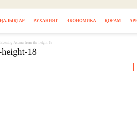
ҢАЛЫҚТАР
РУХАНИЯТ
ЭКОНОМИКА
ҚОҒАМ
АР
Evening-Astana-from-the-height-18
-height-18