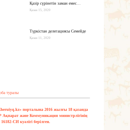
Қазір сүрінетін заман емес…
Қазан 15, 2020
Түркістан делегациясы Семейде
Қазан 11, 2020
Қырғызстан: сарапшылар тоқтамы
қандай?
Қазан 10, 2020
Тағы оқу
оба туралы
Zheruiyq.kz» порталына 2016 жылғы 18 қазанда
Р Ақпарат және Коммуникация министрлігінің
16182-СИ куәлігі берілген.