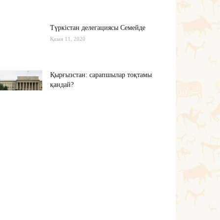
Түркістан делегациясы Семейде
Қазан 11, 2020
Қырғызстан: сарапшылар тоқтамы
қандай?
Қазан 10, 2020
Алиев не дейді? Пашинян ше?
Қазан 10, 2020
Тағы оқу