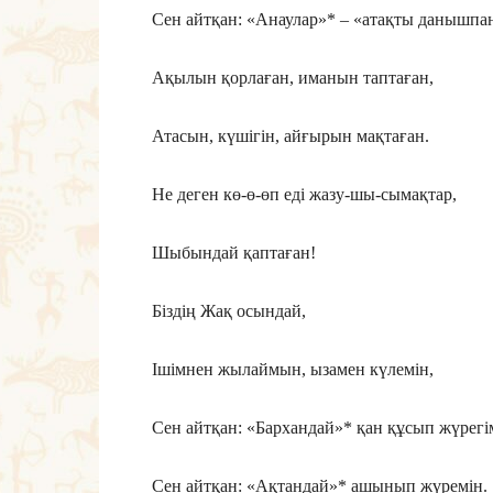
Сен айтқан: «Анаулар»* – «атақты данышпа
Ақылын қорлаған, иманын таптаған,
Атасын, күшігін, айғырын мақтаған.
Не деген кө-ө-өп еді жазу-шы-сымақтар,
Шыбындай қаптаған!
Біздің Жақ осындай,
Ішімнен жылаймын, ызамен күлемін,
Сен айтқан: «Бархандай»* қан құсып жүрегі
Сен айтқан: «Ақтандай»* ашынып жүремін.