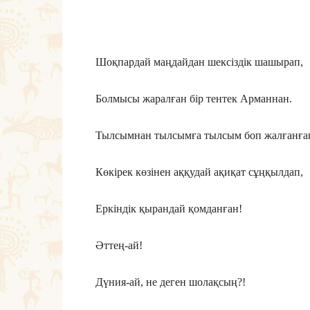
Шоқпардай маңдайдан шексіздік шашырап,
Болмысы жаралған бір тентек Арманнан.
Тылсымнан тылсымға тылсым боп жалғанға
Көкірек көзінен аққудай ақиқат сұңқылдап,
Еркіндік қырандай қомданған!
Әттең-ай!
Дүния-ай, не деген шолақсың?!