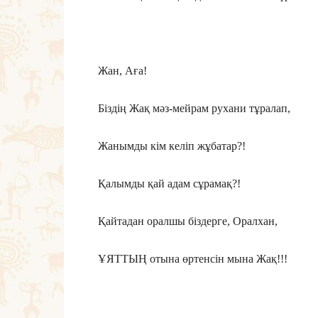
Жан, Аға!
Біздің Жақ мәз-мейрам рухани тұралап,
Жанымды кім келіп жұбатар?!
Қалымды қай адам сұрамақ?!
Қайтадан оралшы біздерге, Оралхан,
ҰЯТТЫҢ отына өртенсін мына Жақ!!!