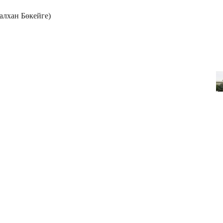
алхан Бөкейге)