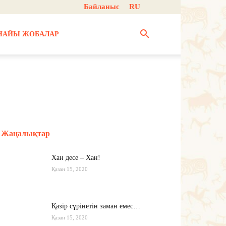
Байланыс
RU
НАЙЫ ЖОБАЛАР
Жаңалықтар
Хан десе – Хан!
Қазан 15, 2020
Қазір сүрінетін заман емес…
Қазан 15, 2020