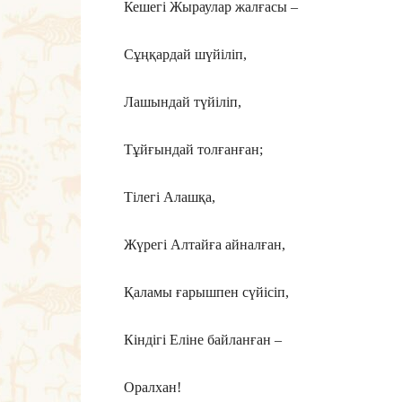
Кешегі Жыраулар жалғасы –
Сұңқардай шүйіліп,
Лашындай түйіліп,
Тұйғындай толғанған;
Тілегі Алашқа,
Жүрегі Алтайға айналған,
Қаламы ғарышпен сүйісіп,
Кіндігі Еліне байланған –
Оралхан!