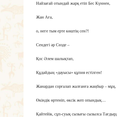
Найзағай отындай жарқ етіп Бес Күннен,
Жан Аға,
о, неге тым ерте көштің сен?!
Сендегі әр Сөзде –
Қос Әлем шалықтап,
Құдайдың «дауысы» құпия естілген!
Жанардан сорғалап жалғанға жаңбыр – мұң,
Өкіндік өртеніп, өксік жеп опындық…
Қайтейік, сұп-суық сызығы сызылса Тағд