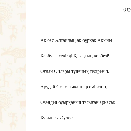
(Ор
Ақ бас Алтайдың ақ бұрқақ Ақыны –
Кербұғы секілді Қазақтың кербезі!
Оғлан Ойлары тұңғиық тебіреніп,
Арудай Сезімі тәкаппар еміреніп,
Өзендей буырқанып тасыған арнасы;
Бұрынғы Әулие,