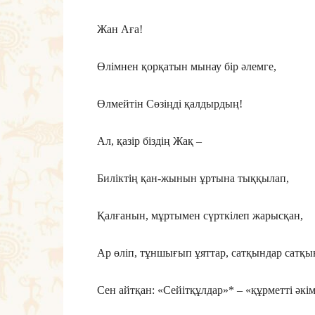
Жан Аға!
Өлімнен қорқатын мынау бір әлемге,
Өлмейтін Сөзіңді қалдырдың!
Ал, қазір біздің Жақ –
Биліктің қан-жынын ұртына тыққылап,
Қалғанын, мұртымен сүрткілеп жарысқан,
Ар өліп, тұншығып ұяттар, сатқындар сатқы
Сен айтқан: «Сейітқұлдар»* – «құрметті әкім