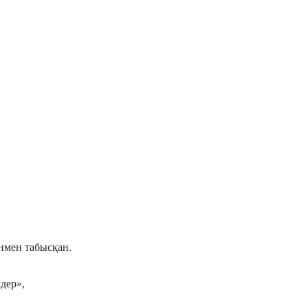
нмен табысқан.
дер»,