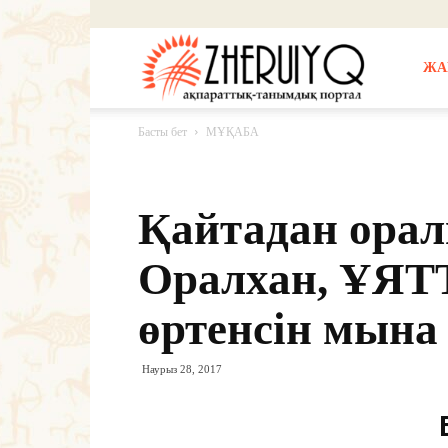
Жерұйық
ЖА
Басты бет
МҰҚАБА
Қайтадан орал
Оралхан, ҰЯ
өртенсін мына
Наурыз 28, 2017