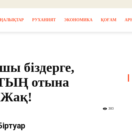
ҢАЛЫҚТАР
РУХАНИЯТ
ЭКОНОМИКА
ҚОҒАМ
АР
шы біздерге,
ТТЫҢ отына
 Жақ!
303
Біртуар