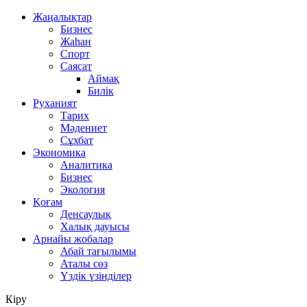
Жаңалықтар
Бизнес
Жаһан
Спорт
Саясат
Аймақ
Билік
Руханият
Тарих
Мәдениет
Сұхбат
Экономика
Аналитика
Бизнес
Экология
Қоғам
Денсаулық
Халық дауысы
Арнайы жобалар
Абай тағылымы
Аталы сөз
Үздік үзінділер
Кіру