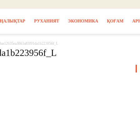
ҢАЛЫҚТАР
РУХАНИЯТ
ЭКОНОМИКА
ҚОҒАМ
АР
0aa12635ea3863a83f91da1b223956f_L
da1b223956f_L