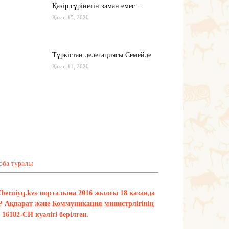
Қазір сүрінетін заман емес…
Қазан 15, 2020
Түркістан делегациясы Семейде
Қазан 11, 2020
Қырғызстан: сарапшылар тоқтамы
қандай?
Қазан 10, 2020
Тағы оқу
оба туралы
Zheruiyq.kz» порталына 2016 жылғы 18 қазанда
Р Ақпарат және Коммуникация министрлігінің
16182-СИ куәлігі берілген.