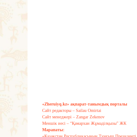
«Zheruiyq.kz» ақпарат-танымдық порталы
Сайт редакторы – Sailau Omirtai
Сайт менеджері – Zangar Zekenov
Меншік иесі – “Қамархан Жұмаділқызы” ЖК
Марапаты:
«Қазақстан Республикасының Тұңғыш Президенті