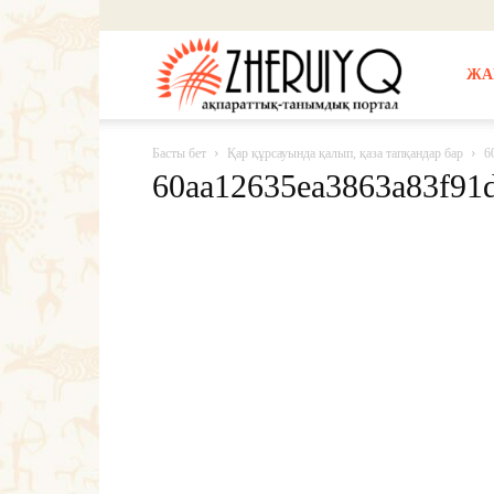
Жерұйық
ЖА
Басты бет
Қар құрсауында қалып, қаза тапқандар бар
6
60aa12635ea3863a83f91