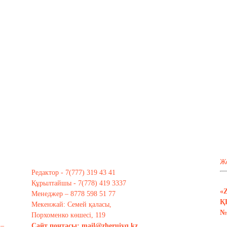
Ж
Редактор - 7(777) 319 43 41
Құрылтайшы - 7(778) 419 3337
«
Менеджер – 8778 598 51 77
Қ
Мекенжай: Семей қаласы,
№ 
Порхоменко көшесі, 119
 –
Сайт почтасы:
mail@zheruiyq.kz