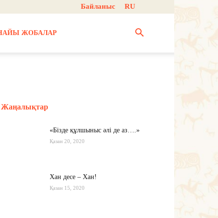
Байланыс
RU
НАЙЫ ЖОБАЛАР
Жаңалықтар
«Бізде құлшыныс әлі де аз….»
Қазан 20, 2020
Хан десе – Хан!
Қазан 15, 2020