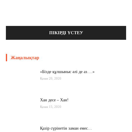
Жаңалықтар
«Бізде құлшыныс әлі де аз….»
Қазан 20, 2020
Хан десе – Хан!
Қазан 15, 2020
Қазір сүрінетін заман емес…