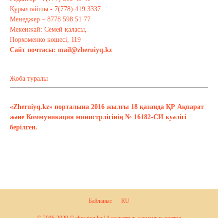
Құрылтайшы - 7(778) 419 3337
Менеджер – 8778 598 51 77
Мекенжай: Семей қаласы,
Порхоменко көшесі, 119
Сайт почтасы:
mail@zheruiyq.kz
Жоба туралы
«Zheruiyq.kz» порталына 2016 жылғы 18 қазанда ҚР Ақпарат
және Коммуникация министрлігінің № 16182-СИ куәлігі
берілген.
Байланыс
RU
© 2016-2020 © zheruiyq.kz | Ақпараттық-танымдық портал