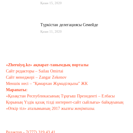
Қазан 15, 2020
Түркістан делегациясы Семейде
Қазан 11, 2020
Қырғызстан: сарапшылар тоқтамы
қандай?
«Zheruiyq.kz» ақпарат-танымдық порталы
Қазан 10, 2020
Сайт редакторы – Sailau Omirtai
Сайт менеджері – Zangar Zekenov
Тағы оқу
Меншік иесі – “Қамархан Жұмаділқызы” ЖК
Марапаты:
«Қазақстан Республикасының Тұңғыш Президенті – Елбасы
Қорының Үздік қазақ тілді интернет-сайт сыйлығы» байқауының
«Өткір тіл» аталымының 2017 жылғы жеңімпазы.
Редактор - 7(777) 319 43 41