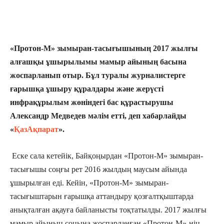
«Протон-М» зымыран-тасығышының 2017 жылғы
алғашқы ұшырылымы мамыр айының басына
жоспарланып отыр. Бұл туралы журналистерге
ғарышқа ұшыру құралдары және жерүсті
инфрақұрылым жөніндегі бас құрастырушы
Александр Медведев мәлім етті, деп хабарлайды
«
ҚазАқпарат
».
Еске сала кетейік, Байқоңырдан «Протон-М» зымыран-
тасығышы соңғы рет 2016 жылдың маусым айында
ұшырылған еді. Кейін, «Протон-М» зымыран-
тасығыштарын ғарышқа аттандыру қозғалтқыштарда
анықталған ақауға байланысты тоқтатылды. 2017 жылғы
мамыр айының соңына жоспарланған «Протон-М»-нің