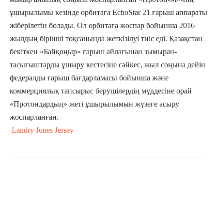
ұшырылымы кезінде орбитаға EchoStar 21 ғарыш аппараты
жіберілетін болады. Ол орбитаға жоспар бойынша 2016
жылдың бірінші тоқсанында жеткізілуі тиіс еді. Қазақстан
бекіткен «Байқоңыр» ғарыш айлағынан зымыран-
тасығыштарды ұшыру кестесіне сәйкес, жыл соңына дейін
федералды ғарыш бағдарламасы бойынша және
коммерциялық тапсырыс берушілердің мүддесіне орай
«Протондардың» жеті ұшырылымын жүзеге асыру
жоспарланған.
Landry Jones Jersey