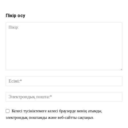
Пікір қосу
Келесі түсініктемеге келесі браузерде менің атымды,
электрондық поштамды және веб-сайтты сақтаңыз.