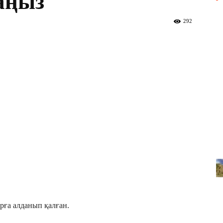
аңыз
292
арға алданып қалған.