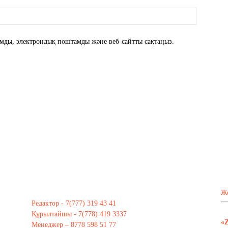
атымды, электрондық поштамды және веб-сайтты сақтаңыз.
Ж
Редактор - 7(777) 319 43 41
Құрылтайшы - 7(778) 419 3337
«
Менеджер – 8778 598 51 77