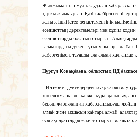
Жылжымайтын мүлік саудалап хабарласқан б
қаржы жымқырған. Қазір жәбірленушілер тә
жатыр. Ішкі істер департаментінің мәліметі
есепшоттың деректемелері мен құпия кодын 
есепшоттарды босатып отырған. Алаяқтардың
ғаламтордағы дүкен тұтынушылары да бар. Т
жібергенімен, тауарды ала алмай қалғандар к
Нүргүл Қонақбаева, облыстық ІІД баспасө
– Интернет дүкендерден тауар сатып алу ту
кошелек» арқылы қаржы құралдарын аудары
бұрын жарияланған хабарландыруды жойып ж
алмай және ақшасын қайтара алмай, алаяқт
осы ақпараттарды ескере отырып, алаяқтардан
www.24.kz