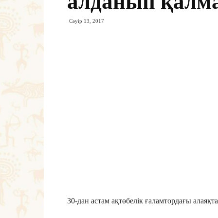
алданып қалм
Сәуір 13, 2017
30-дан астам ақтөбелік ғаламтордағы алаяқт