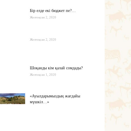
Бір елде екі бюджет пе?…
Желтоқсан 2, 2020
Желтоқсан 2, 2020
Шоқанды кім қалай сомдады?
Желтоқсан 1, 2020
«Ауылдарымыздың жағдайы
мүшкіл…»
Қараша 22, 2020
Мамин шекараны мықтаймыз
деді…