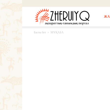
Жерұйық
ЖА
Басты бет
МҰҚАБА