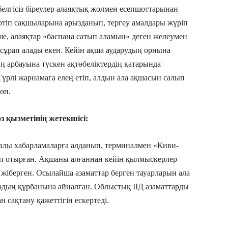
елгісіз біреулер алаяқтық жолмен есепшоттарынан
ртіп сақшыларына арызданып, тергеу амалдары жүріп
нше, алаяқтар «баспана сатып аламын» деген желеумен
сұрап алады екен. Кейін ақша аударудың орнына
 арбауына түскен ақтөбеліктердің қатарында
үрлі жарнамаға елең етіп, алдын ала ақшасын салып
өп.
з қызметінің жетекшісі:
ралы хабарламаларға алданып, терминалмен «Киви-
п отырған. Ақшаны алғаннан кейін қылмыскерлер
іберген. Осылайша азаматтар берген тауарларын ала
ардың құрбанына айналған. Облыстық ІІД азаматтарды
 сақтану қажеттігін ескертеді.