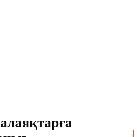
алаяқтарға