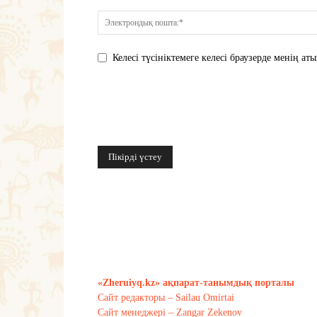
Келесі түсініктемеге келесі браузерде менің 
«Zheruiyq.kz» ақпарат-танымдық порталы
Сайт редакторы – Sailau Omirtai
Сайт менеджері – Zangar Zekenov