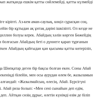
рып жатқанда ешкім қатты сөйлемейді, қатты күлмейді
 кіріпті. Аз-кем аман-саулық, көңіл сұрасқан соң,
йін бір құтыдан ақ ұнтақ дәріні ішкізіпті. Ол кезде не
енициллин болуы керек. Абайдың хәлін көрген Бөжейдің
ман болғасын Абайдың беті о дүниеге қарап тұрғанын
кеткен Абайдың қайғыдан қан қысымы қатты көтеріліп,
да Шөпқатар деген бір бақсы болған екен. Соны Абай
кеніңді білейін, мен осы аурудан өлем бе, жазыламын
 алғандай: «Жазылмайсың, өлесің, Абай. Бүрсігүні
. Абай риза болып: «Мен сені сынайын деп едім,
еп. Айтқан сөзің дұрыс, өлетін күнімді өзім де біліп