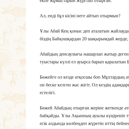
екпе жұмыстарын жүргізіп отырған.
Ал, енді бұл кісіні неге айтып отырмын?
Ұлы Абай Кең қоныс деп аталатын жайлауда 
біздің Байқошқардан 20 шақырымдай жерде, 
Абайдың денсаулығы нашарлап жатыр деген 
туыстары күллі ел ауырса барып қаралатын
Бөжейге ол кезде атқосшы боп Мұхтардың ат
он беске келген жас жігіт. Ол кездің адамда
естелігі.
Бөжей Абайдың отырған жеріне жеткенде ат
байқайды. Ұлы Ақынның ауылы күңіреніп тұр
есік алдында көлбеңдеп жүретін иттің бейнес