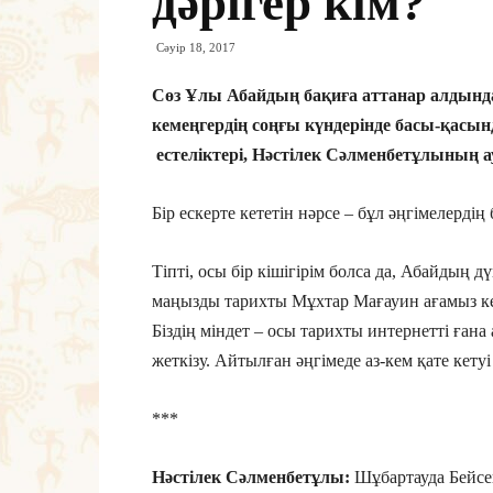
дәрігер кім?
Сәуір 18, 2017
Сөз Ұлы Абайдың бақиға аттанар алдында
кемеңгердің соңғы күндерінде басы-қасын
естеліктері, Нәстілек Сәлменбетұлының ау
Бір ескерте кететін нәрсе – бұл әңгімелерд
Тіпті, осы бір кішігірім болса да, Абайдың
маңызды тарихты Мұхтар Мағауин ағамыз ке
Біздің міндет – осы тарихты интернетті ған
жеткізу. Айтылған әңгімеде аз-кем қате кет
***
Нәстілек Сәлменбетұлы:
Шұбартауда Бейсе