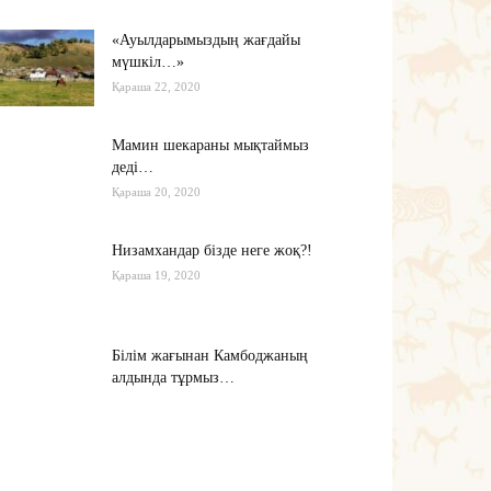
«Ауылдарымыздың жағдайы
мүшкіл…»
Қараша 22, 2020
Мамин шекараны мықтаймыз
деді…
Қараша 20, 2020
Низамхандар бізде неге жоқ?!
Қараша 19, 2020
Білім жағынан Камбоджаның
алдында тұрмыз…
Қараша 17, 2020
Хабарасу тарихы
Қараша 14, 2020