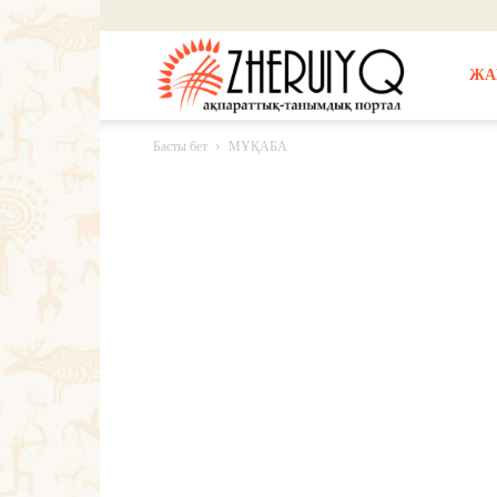
Жерұйық
ЖА
Басты бет
МҰҚАБА