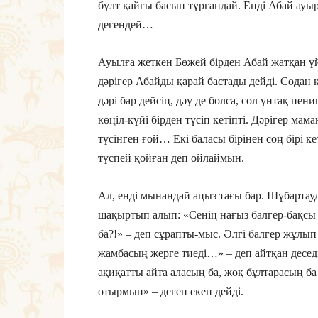
бұлт қайғы басып тұрғандай. Енді Абай ауы
дегендей…
Ауылға жеткен Бөжей бірден Абай жатқан үйге
дәрігер Абайды қарай бастады дейді. Содан ке
дәрі бар дейсің, дәу де болса, сол ұнтақ п
көңіл-күйі бірден түсіп кетіпті. Дәрігер ма
түсінген ғой… Екі баласы бірінен соң бірі 
түспей қойған деп ойлаймын.
Ал, енді мынандай аңыз тағы бар. Шұбартау
шақыртып алып: «Сенің нағыз балгер-бақсы е
ба?!» – деп сұрапты-мыс. Әлгі балгер жұлып
жамбасың жерге тиеді…» – деп айтқан деседі
ақиқатты айта аласың ба, жоқ бұлтарасың ба д
отырмын» – деген екен дейді.