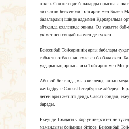
өткен. Сол кезеңде балаларды орысшаға оқ
айтылған Бейсенбай Тойсарин мен Бөжей Ма
балалардың ішінде алдымен Қарқаралыда орта
айтқанда колледжде оқиды. Ол уақытта бай
үкіметінен сондай пәрмен де түскен.
Бейсенбай Тойсариннің арғы бабалары ауқатт
табысты отбасынан түлеген бозбала екен. Б
ұлдарының орнына осы Тойсарин мен Мыңғат
Абырой болғанда, олар коллежді алтын медал
жетілдіруге Санкт-Петербургке жібереді. Бі
деген арыз жетіпті дейді. Саясат сондай, ек
барады.
Екеуі де Томдағы Сібір университетіне түс
мамандығы бойынша бітірсе, Бейсенбай Тойс