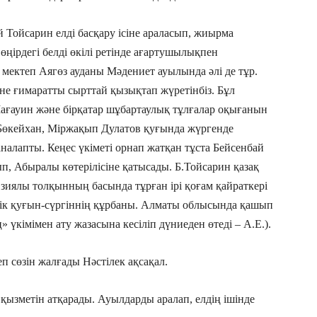
 Тойсарин елді басқару ісіне араласып, жиырма
ірдегі белді өкілі ретінде ағартушылықпен
 мектеп Аягөз ауданы Мәдениет ауылында әлі де тұр.
өне ғимаратты сырттай қызықтап жүретінбіз. Бұл
ғауин және бірқатар шұбартаулық тұлғалар оқығанын
 Бөкейхан, Міржақып Дулатов қуғында жүргенде
аналапты. Кеңес үкіметі орнап жатқан тұста Бейсенбай
, Абыралы көтерілісіне қатысады. Б.Тойсарин қазақ
 зиялы толқынның басында тұрған ірі қоғам қайраткері
ндік қуғын-сүргіннің құрбаны. Алматы облысында қашып
 үкімімен ату жазасына кесіліп дүниеден өтеді – А.Е.).
п сөзін жалғады Нәстілек ақсақал.
қызметін атқарады. Ауылдарды аралап, елдің ішінде