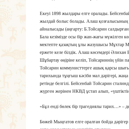
Екеуі 1898 жылдары елге оралады. Бейсенбай
жылдай болыс болады. Алаш қозғалысының өң
айналысады (аңғарту: Б.Тойсарин салдырған
Бала кезімізде осы бір жан-жағы мүжілген к
мектепте қазақтың ұлы жазушысы Мұхтар Ма
ержете келе білдік. Алаш көсемдері Әлихан
Шұбартау өңіріне келіп, Тойсариннің үйін п
Тойсарин коммунисттерге ашық қарсы шығып
тарихында тұңғыш кәсіби мал дәрігері, жаңа
ретінде белгілі. Бейсенбай Тойсарин стали
жүрген жерінен НКВД ұстап алып, «үштіктің»
«Бұл енді бөлек бір трагедиялы тарих…» – де
Бөжей Мыңғатов елге оралған бойда дәрігер 