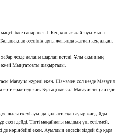
мәңгілікке сапар шекті. Кең қоныс жайлауы мына
Балашақпақ өзенінің арғы жағында жатқан кең алқап.
хабар лезде даланы шарлап кетеді. Ұлы ақынның
 Бөжей Мыңғатовты шақыртады.
асы Мағауия жүреді екен. Шамамен сол кезде Мағауия
ры ерте ержетеді ғой. Бұл әңгіме сол Мағауияның айтқан
қосшысы екеуі ауылда қалыптасқан ауыр жағдайды
 екен дейді. Тіпті маңайдағы малдың үні естілмей,
і де көрінбейді екен. Ауылдың еңсесін зілдей бір қара