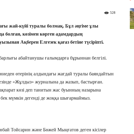
528
ғы жай-күйі туралы болмақ. Бұл әңгіме ұлы
да болған, көзімен көрген адамдардың
ызынан Ақберен Елгезек қағаз бетіне түсіріпті.
ің барлығы абайтанушы ғалымдарға бұрыннан белгілі.
 дүниеден өтерінің алдындағы жағдай туралы баяндайтын
зінде «Жұлдыз» журналына да жазып, бастырған.
а ақпарат көзі деп танитын жас буынның назарына
уі бек мүмкін дегенді де жоққа шығармаймыз.
нбай Тойсарин және Бөжей Мыңғатов деген кісілер