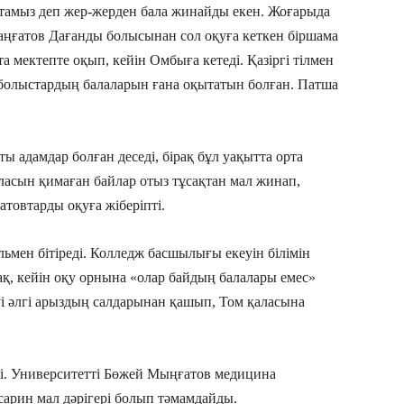
ытамыз деп жер-жерден бала жинайды екен. Жоғарыда
ңғатов Дағанды болысынан сол оқуға кеткен біршама
 мектепте оқып, кейін Омбыға кетеді. Қазіргі тілмен
-болыстардың балаларын ғана оқытатын болған. Патша
ы адамдар болған деседі, бірақ бұл уақытта орта
аласын қимаған байлар отыз тұсақтан мал жинап,
овтарды оқуға жіберіпті.
ьмен бітіреді. Колледж басшылығы екеуін білімін
рақ, кейін оқу орнына «олар байдың балалары емес»
еуі әлгі арыздың салдарынан қашып, Том қаласына
еді. Университетті Бөжей Мыңғатов медицина
арин мал дәрігері болып тәмамдайды.