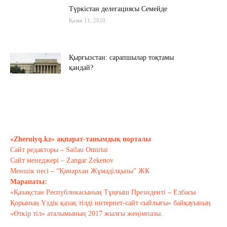
Түркістан делегациясы Семейде
Қазан 11, 2020
Қырғызстан: сарапшылар тоқтамы
қандай?
Қазан 10, 2020
Алиев не дейді? Пашинян ше?
Қазан 10, 2020
«Zheruiyq.kz» ақпарат-танымдық порталы
Сайт редакторы – Sailau Omirtai
Тағы оқу
Сайт менеджері – Zangar Zekenov
Меншік иесі – “Қамархан Жұмаділқызы” ЖК
Марапаты:
«Қазақстан Республикасының Тұңғыш Президенті – Елбасы
Қорының Үздік қазақ тілді интернет-сайт сыйлығы» байқауының
«Өткір тіл» аталымының 2017 жылғы жеңімпазы.