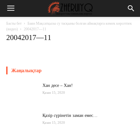
Басты бет
Баян Мақсатқызы су тасқыны болған аймақтарға көмек көрсетпек
(видео)
20042017---11
20042017—11
Жаңалықтар
Хан десе – Хан!
Қазан 15, 2020
Қазір сүрінетін заман емес…
Қазан 15, 2020