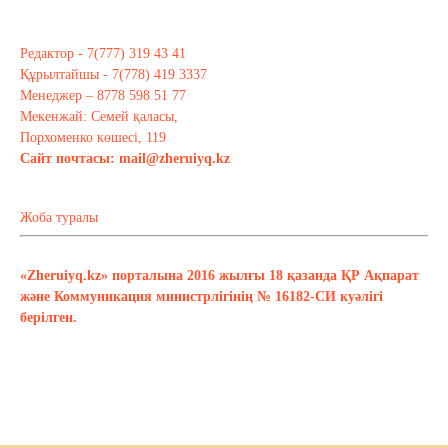
Редактор - 7(777) 319 43 41
Құрылтайшы - 7(778) 419 3337
Менеджер – 8778 598 51 77
Мекенжай: Семей қаласы,
Порхоменко көшесі, 119
Сайт почтасы:
mail@zheruiyq.kz
Жоба туралы
«Zheruiyq.kz» порталына 2016 жылғы 18 қазанда ҚР Ақпарат
және Коммуникация министрлігінің № 16182-СИ куәлігі
берілген.