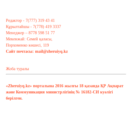
Редактор - 7(777) 319 43 41
Құрылтайшы - 7(778) 419 3337
Менеджер – 8778 598 51 77
Мекенжай: Семей қаласы,
Порхоменко көшесі, 119
Сайт почтасы:
mail@zheruiyq.kz
Жоба туралы
«Zheruiyq.kz» порталына 2016 жылғы 18 қазанда ҚР Ақпарат
және Коммуникация министрлігінің № 16182-СИ куәлігі
берілген.