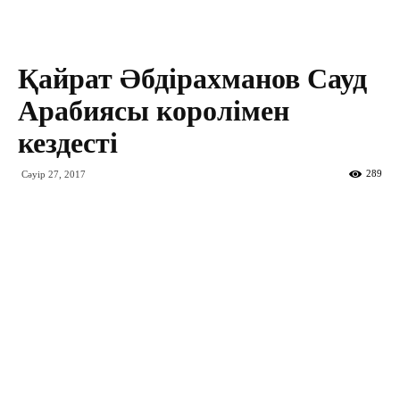
Қайрат Әбдірахманов Сауд
Арабиясы королімен
кездесті
289
Сәуір 27, 2017