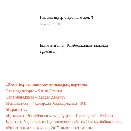
Низамхандар бізде неге жоқ?!
Қараша 19, 2020
Білім жағынан Камбоджаның алдында
тұрмыз…
Қараша 17, 2020
Хабарасу тарихы
Қараша 14, 2020
«Zheruiyq.kz» ақпарат-танымдық порталы
Сайт редакторы – Sailau Omirtai
Сайт менеджері – Zangar Zekenov
Тағы оқу
Меншік иесі – “Қамархан Жұмаділқызы” ЖК
Марапаты:
«Қазақстан Республикасының Тұңғыш Президенті – Елбасы
Қорының Үздік қазақ тілді интернет-сайт сыйлығы» байқауының
«Өткір тіл» аталымының 2017 жылғы жеңімпазы.