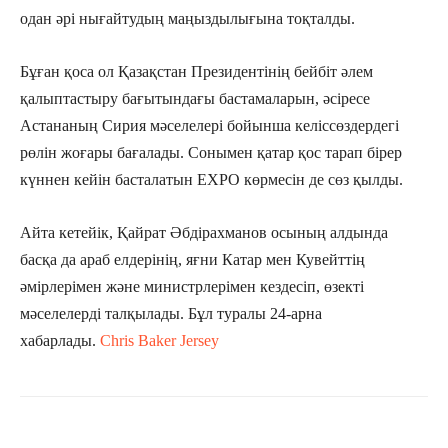
одан әрі нығайтудың маңыздылығына тоқталды.
Бұған қоса ол Қазақстан Президентінің бейбіт әлем
қалыптастыру бағытындағы бастамаларын, әсіресе
Астананың Сирия мәселелері бойынша келіссөздердегі
рөлін жоғары бағалады. Сонымен қатар қос тарап бірер
күннен кейін басталатын EXPO көрмесін де сөз қылды.
Айта кетейік, Қайрат Әбдірахманов осының алдында
басқа да араб елдерінің, яғни Катар мен Кувейттің
әмірлерімен және министрлерімен кездесіп, өзекті
мәселелерді талқылады. Бұл туралы 24-арна
хабарлады.
Chris Baker Jersey