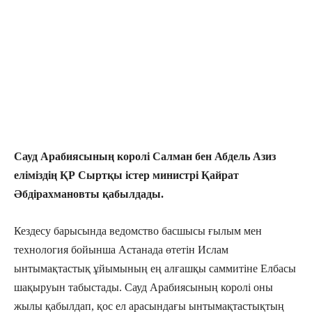
Сауд Арабиясының королі Салман бен Абдель Азиз
еліміздің ҚР Сыртқы істер министрі Қайрат
Әбдірахмановты қабылдады.
Кездесу барысында ведомство басшысы ғылым мен
технология бойынша Астанада өтетін Ислам
ынтымақтастық ұйымының ең алғашқы саммитіне Елбасы
шақыруын табыстады. Сауд Арабиясының королі оны
жылы қабылдап, қос ел арасындағы ынтымақтастықтың