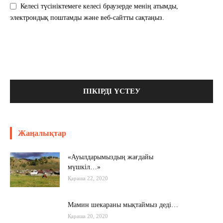
Келесі түсініктемеге келесі браузерде менің атымды,
электрондық поштамды және веб-сайтты сақтаңыз.
Жаңалықтар
«Ауылдарымыздың жағдайы
мүшкіл…»
Қараша 22, 2020
Мамин шекараны мықтаймыз деді…
Қараша 20, 2020