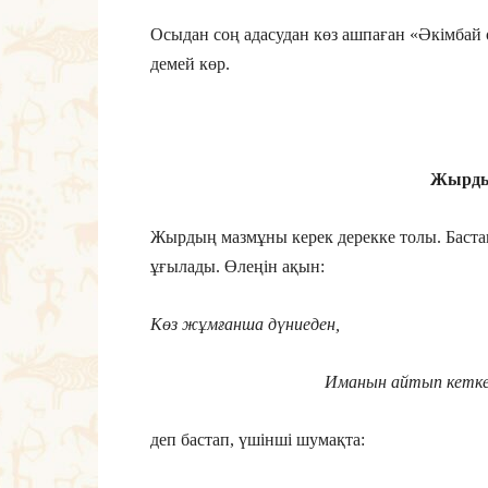
Осыдан соң адасудан көз ашпаған «Әкімбай
демей көр.
Жырдың
Жырдың мазмұны керек дерекке толы. Бастап
ұғылады. Өлеңін ақын:
Көз жұмғанша дүниеден,
Иманын айтып кеткені-а
деп бастап, үшінші шумақта: