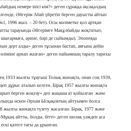
Абайдың немере інісі кім?» деген сұраққа ақсақалдың
өлгенде, Әйгерім Абай үйретіп берген дауысты айтып
№1, 1996 жыл. – 20 бет). Осы мәліметке қол артқан
атты тарауында Әйгерімге Мақұлбайды жоқтатып,
 шығармаға, әрине, бәрі де сыйымды). Эпопеяда
н дерт алды» деген тұсынан бастап, аяғына дейін
й өліміне арнап жазған» деген пайымның таралу тарихы
лең 1933 жылғы тұңғыш Толық жинақта, онан соң 1939,
деп дұрыс аталып келген. Бірақ 1957 жылғы жинақта
ғарып берген жоқтау» деп жаңаша ат қойылған және
олында өскен Әрхам Ысқақовтың айтуымен болса
968 жылғы жинақта түзету жасалған. Бірақ, 1977 және
қаң айтты, болды, бітті» деген шолақ уәжден аса
 ескі қатеге тағы да ұрынған.