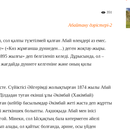
351
Абайтану дәрістері-2
п, сол қалпы түзетілмей қалған Абай өлеңдері аз емес.
е» («Көз жұмғанша дүниеден…) деген жоқтау-жыры.
895 жылғы» деп белгіленіп келеді. Дұрысында, ол –
жағдайда дүниеге келгеніне және оның қилы
сте. Сүйіктісі Әйгерімді жолықтырған 1874 жылы Абай
 Ділдәдан туған екінші ұлы Әкімбай (Хакімбай)
лған (кейбір басылымдар Әкімбай жеті жаста деп жұртты
і жеткіншек болыпты. Ақшоқыда Абай мен інісі
ой. Мінеки, сол Ысқақтың бала көтермеген әйелі
 алады, ол қайтыс болғанда, әрине, осы үйден