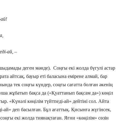
й!
,
ай, –
 шыдамады деген мәнде). Соңғы екі жолда бүгулі астар
арата айтсақ, бауыр еті баласына емірене алмай, бар
нында тек соңғы күндер, соңғы сағатта болған әкенің
анша жұбатып бақса да («Қуаттанып бақсам да») көңіл
тыр. «Күнәлі көңілім түйтпеді-ай» дейтіні сол. Айта
ді-ай» деп басылған. Бұл ағаттық. Қисынға жүгінсек,
соңғы екі жолда тиянақтаған. Яғни «көңілім» сөзін