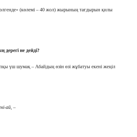
 өлгенде» (көлемі – 40 жол) жырының тағдырын қилы
 дерегі не дейді?
қы үш шумақ – Абайдың өзін өзі жұбатуы екені жеңіл
й, –