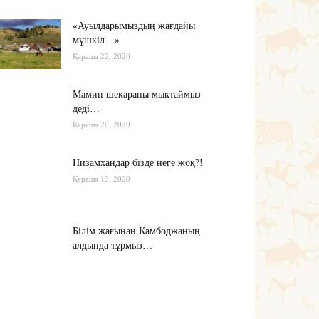
«Ауылдарымыздың жағдайы
мүшкіл…»
Қараша 22, 2020
Мамин шекараны мықтаймыз
деді…
Қараша 20, 2020
Низамхандар бізде неге жоқ?!
Қараша 19, 2020
Білім жағынан Камбоджаның
алдында тұрмыз…
Қараша 17, 2020
Хабарасу тарихы
Қараша 14, 2020