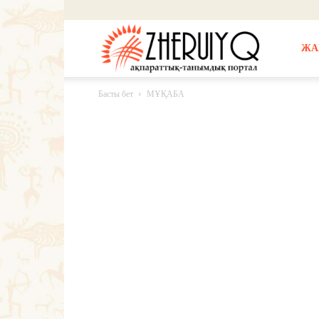
Жерұйық
ЖА
Басты бет
МҰҚАБА