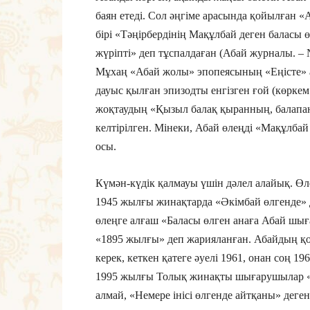
баян етеді. Сол әңгіме арасында қойылған «
бірі «Тәңірбердінің Мақұлбай деген баласы 
жүріпті» деп тұспалдаған (Абай журналы. – 
Мұхаң «Абай жолы» эпопеясының «Еңісте» 
дауыс қылған эпизодты енгізген ғой (көркем
жоқтаудың «Қызыл балақ қыранның, балапаны
келтірілген. Мінеки, Абай өлеңді «Мақұлба
осы.
Күмән-күдік қалмауы үшін дәлел алайық. Ө
1945 жылғы жинақтарда «Әкімбай өлгенде» 
өлеңге алғаш «Баласы өлген анаға Абай шы
«1895 жылғы» деп жарияланған. Абайдың қ
керек, кеткен қатеге әуелі 1961, онан соң 1
1995 жылғы Толық жинақты шығарушылар «Мұ
алмай, «Немере інісі өлгенде айтқаны» деген