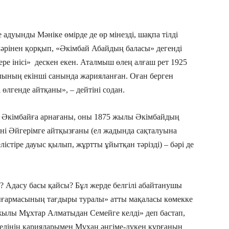
 адуынды Мәніке өмірде де өр мінезді, шақпа тілді
кәрінен қорқып, «Әкімбай Абайдың баласы» дегенді
ре інісі» дескен екен. Аталмыш өлең алғаш рет 1925
ының екінші санында жарияланған. Оған берген
і өлгенде айтқаны», – дейтіні содан.
сы Әкімбайға арнағаны, оны 1875 жылы Әкімбайдың
і Әйгерімге айтқызғаны (ел жадында сақталуына
істіре дауыс қылып, жұртты ұйытқан тәрізді) – бәрі де
 Адасу басы қайсы? Бұл жерде белгілі абайтанушы
армасының тағдыры туралы» атты мақаласы көмекке
жылы Мұхтар Алматыдан Семейге келді» деп бастап,
 елінің қарияларымен Мұхаң әңгіме-дүкен құрғанын