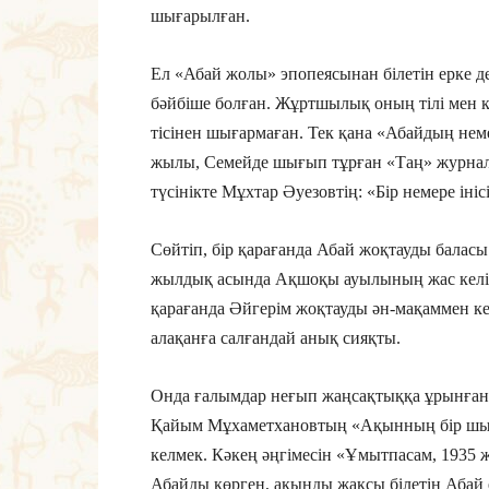
шығарылған.
Ел «Абай жолы» эпопеясынан білетін ерке де
бәйбіше болған. Жұртшылық оның тілі мен 
тісінен шығармаған. Тек қана «Абайдың неме
жылы, Семейде шығып тұрған «Таң» журнал
түсінікте Мұхтар Әуезовтің: «Бір немере ініс
Сөйтіп, бір қарағанда Абай жоқтауды бала
жылдық асында Ақшоқы ауылының жас келін
қарағанда Әйгерім жоқтауды ән-мақаммен кел
алақанға салғандай анық сияқты.
Онда ғалымдар неғып жаңсақтыққа ұрынған?
Қайым Мұхаметхановтың «Ақынның бір шығ
келмек. Кәкең әңгімесін «Ұмытпасам, 1935 
Абайды көрген, ақынды жақсы білетін Абай