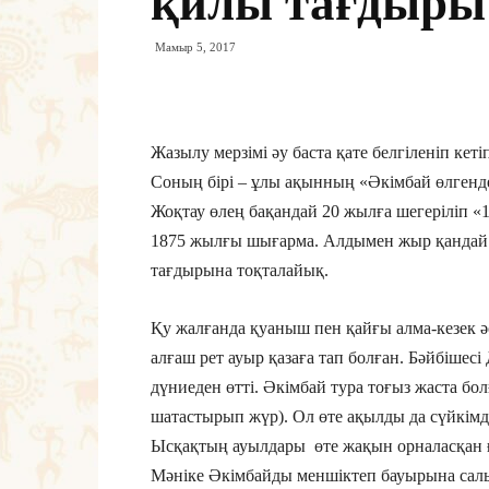
қилы тағдыры
Мамыр 5, 2017
Жазылу мерзімі әу баста қате белгіленіп кеті
Соның бірі – ұлы ақынның «Әкімбай өлгенд
Жоқтау өлең бақандай 20 жылға шегеріліп «1
1875 жылғы шығарма. Алдымен жыр қандай 
тағдырына тоқталайық.
Қу жалғанда қуаныш пен қайғы алма-кезек ә
алғаш рет ауыр қазаға тап болған. Бәйбішесі
дүниеден өтті. Әкімбай тура тоғыз жаста бо
шатастырып жүр). Ол өте ақылды да сүйкімд
Ысқақтың ауылдары өте жақын орналасқан ғ
Мәніке Әкімбайды меншіктеп бауырына салып