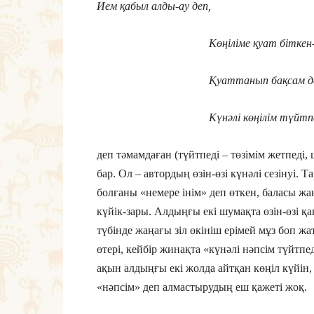
Ием қабыл алды-ау деп,
Көңіліме қуат біткен-а
Қуаттанып бақсам да
Күнәлі көңілім түйтпеді-
деп тәмамдаған (түйтпеді – төзімім жетпеді,
бар. Ол – автордың өзін-өзі күнәлі сезінуі. Т
болғаны «немере інім» деп өткен, баласы жа
күйік-зары. Алдыңғы екі шумақта өзін-өзі қ
түбінде жаңағы зіл өкініш ерімей мұз боп жа
өтері, кейбір жинақта «күнәлі нәпсім түйтпе
ақын алдыңғы екі жолда айтқан көңіл күйін, 
«нәпсім» деп алмастырудың еш қажеті жоқ.