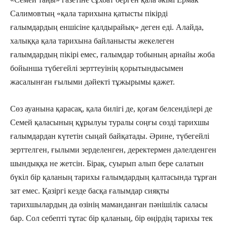
Салимовтың «қала тарихына қатысты пікірді
ғалымдардың еншісіне қалдырайық» деген еді. Алайда,
халыққа қала тарихына байланысты жекелеген
ғалымдардың пікірі емес, ғалымдар тобының арнайы жоба
бойынша түбегейлі зерттеуінің қорытындысымен
жасалынған ғылыми дәйекті тұжырымы қажет.
Сөз ауанына қарасақ, қала билігі де, қоғам белсенділері де
Семей қаласының құрылуы туралы соңғы сөзді тарихшы
ғалымдардан күтетін сыңай байқатады. Әрине, түбегейлі
зерттелген, ғылыми зерделенген, деректермен дәлелденген
шындыққа не жетсін. Бірақ, суырып алып бере салатын
бүкіл бір қаланың тарихы ғалымдардың қалтасында тұрған
зат емес. Қазіргі кезде басқа ғалымдар сияқты
тарихшылардың да өзінің маманданған пәнішілік саласы
бар. Сол себепті тұтас бір қаланың, бір өңірдің тарихы тек