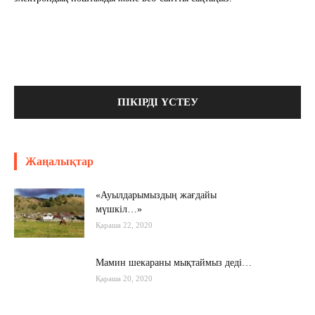
Жаңалықтар
«Ауылдарымыздың жағдайы
мүшкіл…»
Қараша 22, 2020
Мамин шекараны мықтаймыз деді…
Қараша 20, 2020