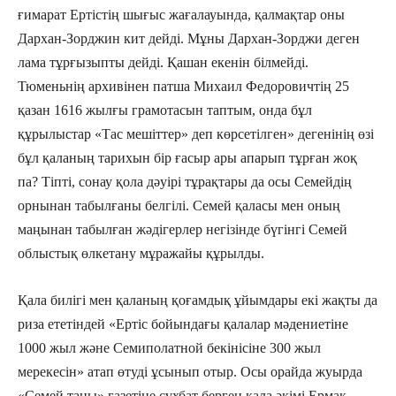
ғимарат Ертістің шығыс жағалауында, қалмақтар оны
Дархан-Зорджин кит дейді. Мұны Дархан-Зорджи деген
лама тұрғызыпты дейді. Қашан екенін білмейді.
Тюменьнің архивінен патша Михаил Федоровичтің 25
қазан 1616 жылғы грамотасын таптым, онда бұл
құрылыстар «Тас мешіттер» деп көрсетілген» дегенінің өзі
бұл қаланың тарихын бір ғасыр ары апарып тұрған жоқ
па? Тіпті, сонау қола дәуірі тұрақтары да осы Семейдің
орнынан табылғаны белгілі. Семей қаласы мен оның
маңынан табылған жәдігерлер негізінде бүгінгі Семей
облыстық өлкетану мұражайы құрылды.
Қала билігі мен қаланың қоғамдық ұйымдары екі жақты да
риза ететіндей «Ертіс бойындағы қалалар мәдениетіне
1000 жыл және Семиполатной бекінісіне 300 жыл
мерекесін» атап өтуді ұсынып отыр. Осы орайда жуырда
«Семей таңы» газетіне сұхбат берген қала әкімі Ермак