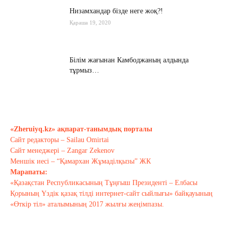
Низамхандар бізде неге жоқ?!
Қараша 19, 2020
Білім жағынан Камбоджаның алдында
тұрмыз…
Қараша 17, 2020
Хабарасу тарихы
Қараша 14, 2020
«Zheruiyq.kz» ақпарат-танымдық порталы
Сайт редакторы – Sailau Omirtai
Сайт менеджері – Zangar Zekenov
Тағы оқу
Меншік иесі – “Қамархан Жұмаділқызы” ЖК
Марапаты:
«Қазақстан Республикасының Тұңғыш Президенті – Елбасы
Қорының Үздік қазақ тілді интернет-сайт сыйлығы» байқауының
«Өткір тіл» аталымының 2017 жылғы жеңімпазы.