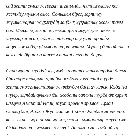
сай зерттеулер жүргізіп, тұшымды нәтижелерге қол
жеткізу мүмкін емес. Сонымен бірге, зерттеу
жұмыстарын жүргізудің заңдық-құқықтық жағы тағы
бар. Мысалы, қазба жұмыстарын жүргізуге, немесе
ұңғылар жасап, одан сынамалар алу үшін арнайы
лицензиясы бар ұйымдар тартылады. Мұның бәрі айналып
келгенде біршама қаржы талап ететіні де рас.
Сондықтан мұндай ауқымды шараны ғалымдардың басын
біріктіре отырып, арнайы жобамен кешенді түрде
зерттеу жұмыстарын жүргізуден бастау керек. Құдайға
шүкір, мұндай ауықымды жобаны сапалы түрде атқарып
шығуға Амантай Исин, Мұхтарбек Каримов, Ерлан
Сайлаубай, Айдын Жүнісханов, Ерден Оралбай және т.б.
қызығушылық танытып жүрген ғалымдардың әлеуеті мен
біліктілігі толығымен жетеді. Аталған ғалымдардың