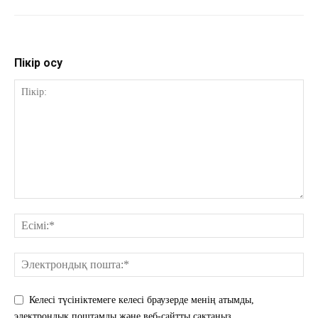
Пікір қосу
Келесі түсініктемеге келесі браузерде менің атымды,
электрондық поштамды және веб-сайтты сақтаңыз.