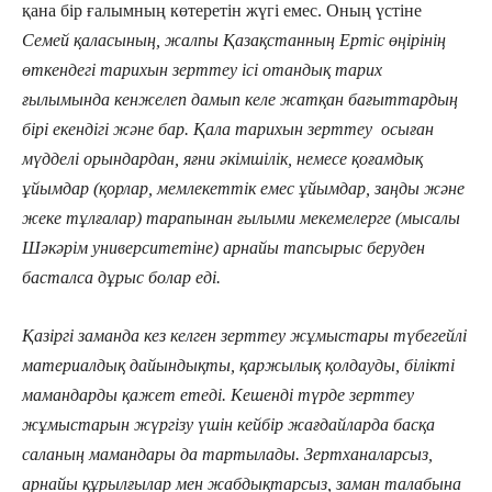
қана бір ғалымның көтеретін жүгі емес. Оның үстіне
Семей қаласының, жалпы Қазақстанның Ертіс өңірінің
өткендегі тарихын зерттеу ісі отандық тарих
ғылымында кенжелеп дамып келе жатқан бағыттардың
бірі екендігі және бар. Қала тарихын зерттеу осыған
мүдделі орындардан, яғни әкімшілік, немесе қоғамдық
ұйымдар (қорлар, мемлекеттік емес ұйымдар, заңды және
жеке тұлғалар) тарапынан ғылыми мекемелерге (мысалы
Шәкәрім университетіне) арнайы тапсырыс беруден
басталса дұрыс болар еді.
Қазіргі заманда кез келген зерттеу жұмыстары түбегейлі
материалдық дайындықты, қаржылық қолдауды, білікті
мамандарды қажет етеді. Кешенді түрде зерттеу
жұмыстарын жүргізу үшін кейбір жағдайларда басқа
саланың мамандары да тартылады. Зертханаларсыз,
арнайы құрылғылар мен жабдықтарсыз, заман талабына