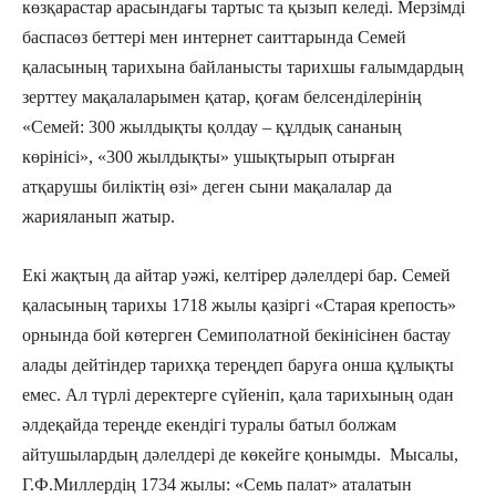
көзқарастар арасындағы тартыс та қызып келеді. Мерзімді
баспасөз беттері мен интернет саиттарында Семей
қаласының тарихына байланысты тарихшы ғалымдардың
зерттеу мақалаларымен қатар, қоғам белсенділерінің
«Семей: 300 жылдықты қолдау – құлдық сананың
көрінісі», «300 жылдықты» ушықтырып отырған
атқарушы биліктің өзі» деген сыни мақалалар да
жарияланып жатыр.
Екі жақтың да айтар уәжі, келтірер дәлелдері бар. Семей
қаласының тарихы 1718 жылы қазіргі «Старая крепость»
орнында бой көтерген Семиполатной бекінісінен бастау
алады дейтіндер тарихқа тереңдеп баруға онша құлықты
емес. Ал түрлі деректерге сүйеніп, қала тарихының одан
әлдеқайда тереңде екендігі туралы батыл болжам
айтушылардың дәлелдері де көкейге қонымды. Мысалы,
Г.Ф.Миллердің 1734 жылы: «Семь палат» аталатын