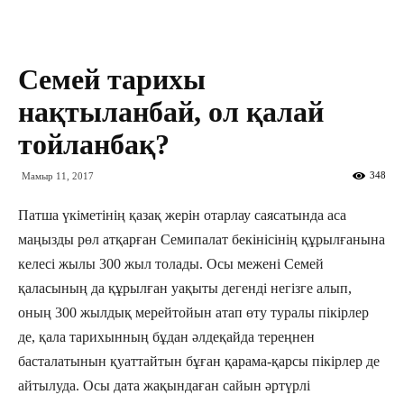
Семей тарихы
нақтыланбай, ол қалай
тойланбақ?
348
Мамыр 11, 2017
Патша үкіметінің қазақ жерін отарлау саясатында аса
маңызды рөл атқарған Семипалат бекінісінің құрылғанына
келесі жылы 300 жыл толады. Осы межені Семей
қаласының да құрылған уақыты дегенді негізге алып,
оның 300 жылдық мерейтойын атап өту туралы пікірлер
де, қала тарихынның бұдан әлдеқайда тереңнен
басталатынын қуаттайтын бұған қарама-қарсы пікірлер де
айтылуда. Осы дата жақындаған сайын әртүрлі