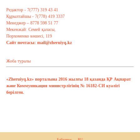
Редактор - 7(777) 319 43 41
Құрылтайшы - 7(778) 419 3337
Менеджер – 8778 598 51 77
Мекенжай: Семей қаласы,
Порхоменко көшесі, 119
Сайт почтасы:
mail@zheruiyq.kz
Жоба туралы
«Zheruiyq.kz» порталына 2016 жылғы 18 қазанда ҚР Ақпарат
және Коммуникация министрлігінің № 16182-СИ куәлігі
берілген.
Байланыс
RU