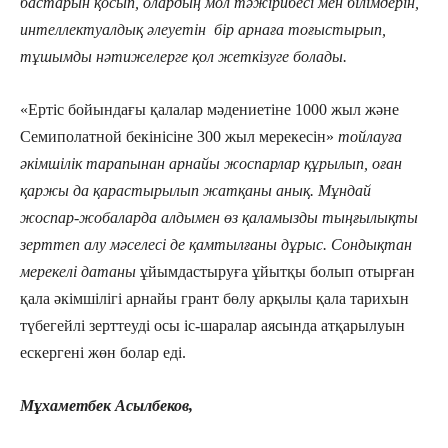
бастарын қосып, олардың мол тәжірибесі мен білімдерін,
интеллектуалдық әлеуетін бір арнаға тоғыстырып,
тұшымды нәтижелерге қол жеткізуге болады.
«Ертіс бойындағы қалалар мәдениетіне 1000 жыл және
Семиполатной бекінісіне 300 жыл мерекесін»
тойлауға
әкімшілік тарапынан арнайы жоспарлар құрылып, оған
қаржы да қарастырылып жатқаны анық. Мұндай
жоспар-жобаларда алдымен өз қаламызды тыңғылықты
зерттеп алу мәселесі де қамтылғаны дұрыс. Сондықтан
мерекелі датаны
ұйымдастыруға ұйытқы болып отырған
қала әкімшілігі арнайы грант бөлу арқылы қала тарихын
түбегейлі зерттеуді осы іс-шаралар аясында атқарылуын
ескергені жөн болар еді.
Мұхаметбек Асылбеков,