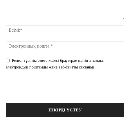
Келесі түсініктемеге келесі браузерде менің атымды,
электрондық поштамды және веб-сайтты сақтаңыз.