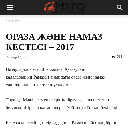
Басты бет
ОРАЗА ЖӘНЕ НАМАЗ
КЕСТЕСІ – 2017
333
Мамыр 17, 2017
Назарларыңызға 2017 жылғы Қазақстан
қалаларының Рамазан айындағы ораза және намаз
уақыттарының кестесін ұсынамыз.
Төралқа Мәжілісі мүшелерінің бірауызды шешімімен
биылғы пітір садақа мөлшері – 300 теңге болып бекітілді.
Еске сала кетейік, пітір садақаны Рамазан айының бірінші