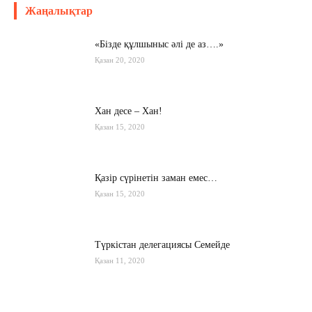
Жаңалықтар
«Бізде құлшыныс әлі де аз….»
Қазан 20, 2020
Хан десе – Хан!
Қазан 15, 2020
Қазір сүрінетін заман емес…
Қазан 15, 2020
Түркістан делегациясы Семейде
Қазан 11, 2020
Қырғызстан: сарапшылар тоқтамы