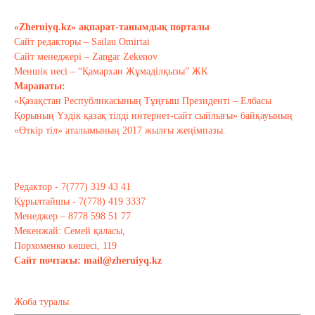
қандай?
«Zheruiyq.kz» ақпарат-танымдық порталы
Қазан 10, 2020
Сайт редакторы – Sailau Omirtai
Сайт менеджері – Zangar Zekenov
Тағы оқу
Меншік иесі – “Қамархан Жұмаділқызы” ЖК
Марапаты:
«Қазақстан Республикасының Тұңғыш Президенті – Елбасы
Қорының Үздік қазақ тілді интернет-сайт сыйлығы» байқауының
«Өткір тіл» аталымының 2017 жылғы жеңімпазы.
Редактор - 7(777) 319 43 41
Құрылтайшы - 7(778) 419 3337
Менеджер – 8778 598 51 77
Мекенжай: Семей қаласы,
Порхоменко көшесі, 119
Сайт почтасы:
mail@zheruiyq.kz
Жоба туралы