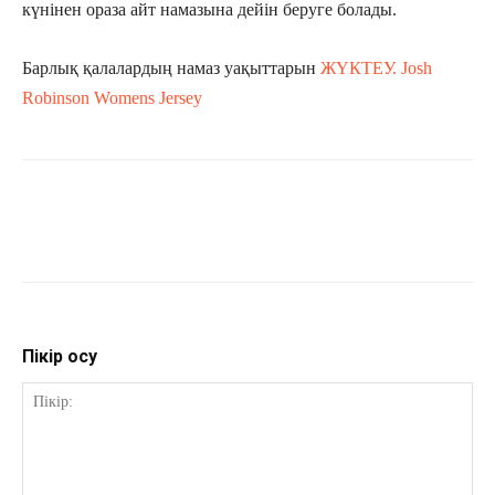
күнінен ораза айт намазына дейін беруге болады.
Барлық қалалардың намаз уақыттарын
ЖҮКТЕУ.
Josh
Robinson Womens Jersey
Пікір қосу