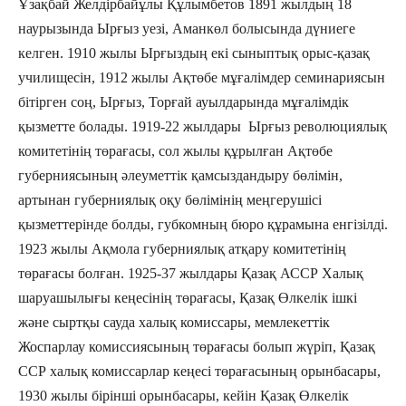
Ұзақбай Желдірбайұлы Құлымбетов 1891 жылдың 18
наурызында Ырғыз уезі, Аманкөл болысында дүниеге
келген. 1910 жылы Ырғыздың екі сыныптық орыс-қазақ
училищесін, 1912 жылы Ақтөбе мұғалімдер семинариясын
бітірген соң, Ырғыз, Торғай ауылдарында мұғалімдік
қызметте болады. 1919-22 жылдары Ырғыз революциялық
комитетінің төрағасы, сол жылы құрылған Ақтөбе
губерниясының әлеуметтік қамсыздандыру бөлімін,
артынан губерниялық оқу бөлімінің меңгерушісі
қызметтерінде болды, губкомның бюро құрамына енгізілді.
1923 жылы Ақмола губерниялық атқару комитетінің
төрағасы болған. 1925-37 жылдары Қазақ АССР Халық
шаруашылығы кеңесінің төрағасы, Қазақ Өлкелік ішкі
және сыртқы сауда халық комиссары, мемлекеттік
Жоспарлау комиссиясының төрағасы болып жүріп, Қазақ
ССР халық комиссарлар кеңесі төрағасының орынбасары,
1930 жылы бірінші орынбасары, кейін Қазақ Өлкелік