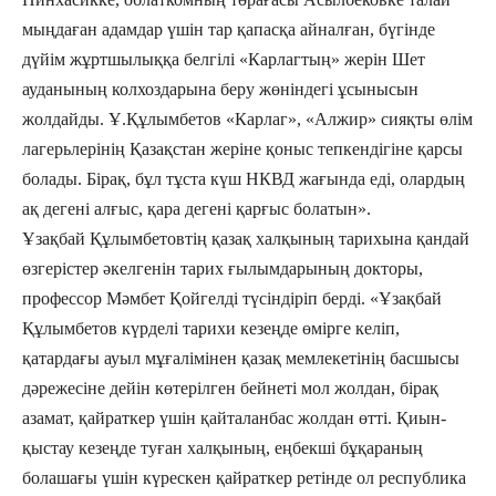
мыңдаған адамдар үшін тар қапасқа айналған, бүгінде
дүйім жұртшылыққа белгілі «Карлагтың» жерін Шет
ауданының колхоздарына беру жөніндегі ұсынысын
жолдайды. Ұ.Құлымбетов «Карлаг», «Алжир» сияқты өлім
лагерьлерінің Қазақстан жеріне қоныс тепкендігіне қарсы
болады. Бірақ, бұл тұста күш НКВД жағында еді, олардың
ақ дегені алғыс, қара дегені қарғыс болатын».
Ұзақбай Құлымбетовтің қазақ халқының тарихына қандай
өзгерістер әкелгенін тарих ғылымдарының докторы,
профессор Мәмбет Қойгелді түсіндіріп берді. «Ұзақбай
Құлымбетов күрделі тарихи кезеңде өмірге келіп,
қатардағы ауыл мұғалімінен қазақ мемлекетінің басшысы
дәрежесіне дейін көтерілген бейнеті мол жолдан, бірақ
азамат, қайраткер үшін қайталанбас жолдан өтті. Қиын-
қыстау кезеңде туған халқының, еңбекші бұқараның
болашағы үшін күрескен қайраткер ретінде ол республика