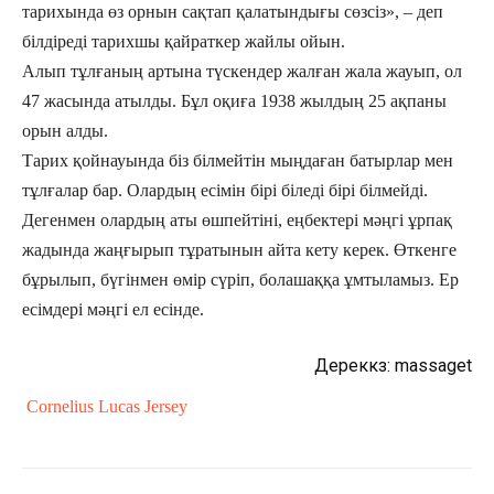
тарихында өз орнын сақтап қалатындығы сөзсіз», – деп
білдіреді тарихшы қайраткер жайлы ойын.
Алып тұлғаның артына түскендер жалған жала жауып, ол
47 жасында атылды. Бұл оқиға 1938 жылдың 25 ақпаны
орын алды.
Тарих қойнауында біз білмейтін мыңдаған батырлар мен
тұлғалар бар. Олардың есімін бірі біледі бірі білмейді.
Дегенмен олардың аты өшпейтіні, еңбектері мәңгі ұрпақ
жадында жаңғырып тұратынын айта кету керек. Өткенге
бұрылып, бүгінмен өмір сүріп, болашаққа ұмтыламыз. Ер
есімдері мәңгі ел есінде.
Дереккөз:
massaget
Cornelius Lucas Jersey