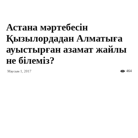
Астана мәртебесін
Қызылордадан Алматыға
ауыстырған азамат жайлы
не білеміз?
464
Маусым 1, 2017