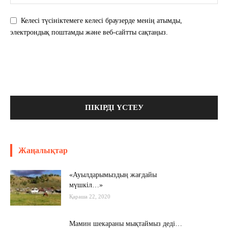
Келесі түсініктемеге келесі браузерде менің атымды,
электрондық поштамды және веб-сайтты сақтаңыз.
Жаңалықтар
«Ауылдарымыздың жағдайы
мүшкіл…»
Қараша 22, 2020
Мамин шекараны мықтаймыз деді…