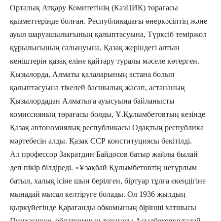
Орталық Атқару Комитетінің (КазЦИК) төрағасы
қызметтерінде болған. Республикадағы өнеркәсіптің және
ауыл шаруашылығының қалыптасуына, Түрксіб теміржол
құрылысының салынуына, Қазақ жеріндегі алтын
кеніштерін қазақ еліне қайтару туралы мәселе көтерген.
Қызылорда, Алматы қалаларының астана болып
қалыптасуына тікелей басшылық жасап, астананың
Қызылордадан Алматыға ауысуына байланысты
комиссияның төрағасы болды, Ұ.Құлымбетовтың кезінде
Қазақ автономиялық республикасы Одақтың республика
мәртебесін алды. Қазақ ССР конституциясы бекітілді.
Ал профессор Закратдин Байдосов батыр жайлы былай
деп пікір білдіреді. «Ұзақбай Құлымбетовтің неғұрлым
батыл, халық ісіне шын берілген, біртуар тұлға екендігіне
мынадай мысал келтіруге болады. Ол 1936 жылдың
қыркүйегінде Қарағанды обкомының бірінші хатшысы
Пинхасикке, облаткомның төрағасы Асылбековке талай