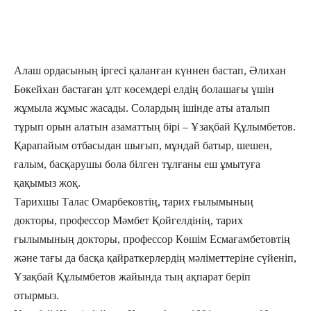
Алаш ордасының іргесі қаланған күннен бастап, Әлихан
Бөкейхан бастаған ұлт көсемдері елдің болашағы үшін
жұмыла жұмыс жасады. Солардың ішінде аты аталып
тұрып орын алатын азаматтың бірі – Ұзақбай Құлымбетов.
Қарапайым отбасыдан шығып, мұндай батыр, шешен,
ғалым, басқарушы бола білген тұлғаны еш ұмытуға
қақымыз жоқ.
Тарихшы Талас Омарбековтің, тарих ғылымының
докторы, профессор Мәмбет Қойгелдінің, тарих
ғылымының докторы, профессор Көшім Есмағамбетовтің
және тағы да басқа қайраткерлердің мәліметтеріне сүйеніп,
Ұзақбай Құлымбетов жайында тың ақпарат беріп
отырмыз.