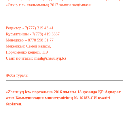
«Өткір тіл» аталымының 2017 жылғы жеңімпазы.
Редактор - 7(777) 319 43 41
Құрылтайшы - 7(778) 419 3337
Менеджер – 8778 598 51 77
Мекенжай: Семей қаласы,
Порхоменко көшесі, 119
Сайт почтасы:
mail@zheruiyq.kz
Жоба туралы
«Zheruiyq.kz» порталына 2016 жылғы 18 қазанда ҚР Ақпарат
және Коммуникация министрлігінің № 16182-СИ куәлігі
берілген.