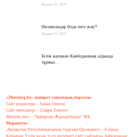
Қараша 20, 2020
Низамхандар бізде неге жоқ?!
Қараша 19, 2020
Білім жағынан Камбоджаның алдында
тұрмыз…
Қараша 17, 2020
Хабарасу тарихы
Қараша 14, 2020
«Zheruiyq.kz» ақпарат-танымдық порталы
Сайт редакторы – Sailau Omirtai
Сайт менеджері – Zangar Zekenov
Тағы оқу
Меншік иесі – “Қамархан Жұмаділқызы” ЖК
Марапаты:
«Қазақстан Республикасының Тұңғыш Президенті – Елбасы
Қорының Үздік қазақ тілді интернет-сайт сыйлығы» байқауының