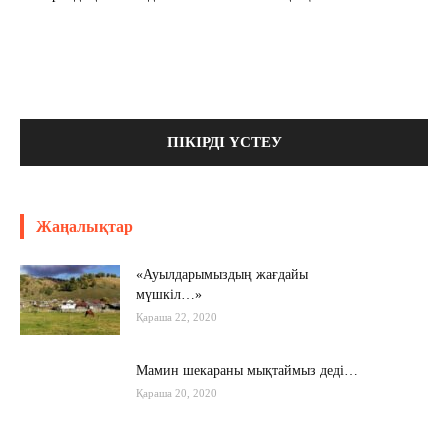
Жаңалықтар
«Ауылдарымыздың жағдайы
мүшкіл…»
Қараша 22, 2020
Мамин шекараны мықтаймыз деді…
Қараша 20, 2020