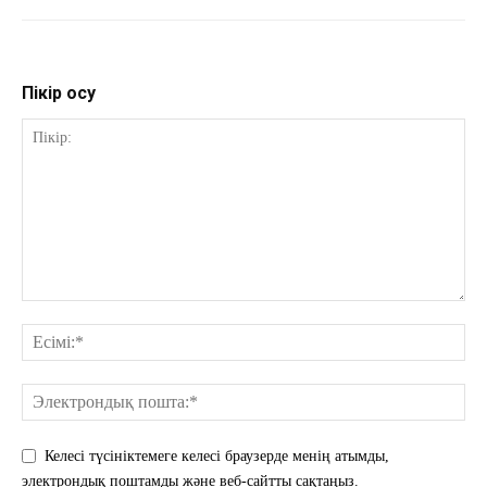
Пікір қосу
Келесі түсініктемеге келесі браузерде менің атымды,
электрондық поштамды және веб-сайтты сақтаңыз.