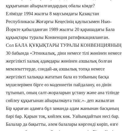
құқығынан айырылғандардың обалы кімде?
Елімізде 1994 жылғы 8 маусымдағы Қазақстан
Республикасы Жоғарғы Кеңесінің қаулысымен Нью-
Йоркте қабылданған 1989 жылғы 20 қарашадағы Бала
құқықтары туралы Конвенция ратификацияланған.
Сол БАЛА ҚҰҚЫҚТАРЫ ТУРАЛЫ КОНВЕНЦИЯНЫҢ
30 бабында «Этникалық, діни немесе тілі жөнінен немесе
жергілікті халық адамдары жөнінен азшылық болған
мемлекеттерде, сондай-ақ азшылық топқа немесе
жергілікті халыққа жататын бала өз тобының басқа
мүшелерімен бірге өз мәдениетін пайдалану, өз дінін
тұтынып, оның салт-жораларын ұстану және ана тілінде
сөйлеу құқығынан айырылмауға тиіс.»- деп жазылған
Бір қараған адамға бұл заманда адам жанынан басқаның
бәрі бар. Қарын тоқ, көйлек көк. Уайымдайтын несі бар.
Балалар да бақытты, әлем балалары көргенді көріп, өзге