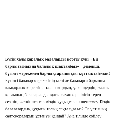
Бүгін халықаралық балаларды қорғау күні. «Біз
барлығымыз да балалық шақтанбыз» – демекші,
бүгінгі мерекемен барлықтарыңызды құттықтаймын!
Бүгінгі балалар мерекесінің мәні де балаларға барынша
қамқорлық көрсетіп, ата- аналардың, үлкендердің, жалпы
қоғамның балалар алдындағы жауапкершілігін терең
сезініп, жеткіншектеріміздің құқықтарын шектемеу. Біздің
балалалардың құқығы толық сақталуда ма? Өз ұлтының
салт-жораларын ұстануы қандай? Ана тілінде сөйлеу