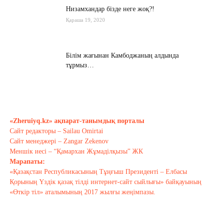
Низамхандар бізде неге жоқ?!
Қараша 19, 2020
Білім жағынан Камбоджаның алдында
тұрмыз…
Қараша 17, 2020
Хабарасу тарихы
Қараша 14, 2020
«Zheruiyq.kz» ақпарат-танымдық порталы
Сайт редакторы – Sailau Omirtai
Сайт менеджері – Zangar Zekenov
Тағы оқу
Меншік иесі – “Қамархан Жұмаділқызы” ЖК
Марапаты:
«Қазақстан Республикасының Тұңғыш Президенті – Елбасы
Қорының Үздік қазақ тілді интернет-сайт сыйлығы» байқауының
«Өткір тіл» аталымының 2017 жылғы жеңімпазы.