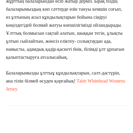
жұрттың балаларындай өсіп жатыр дерміз. Бірақ біздің
балаларымыздың көп сәттерде өзін тануы кемшін соғып,
өз ұлтының асыл құндылықтарын бойына сіңіруі
көңілдегідей болмай жатуы көпшілігімізді ойландырады.
Ұлттық болмысын сақтай алатын, шыққан тегін, ұлықты
ұлтын сыйлайтын, жөнсіз еліктеу- солықтаудан ада,
намысты, адамдық қадір-қасиеті биік, білімді ұлт ұрпағын
қалыптастыруға атсалысайық.
Балаларымызды ұлттыұ құндылықтарын, салт-дәстүрін,
ана тілін білмей өсуден қорғайық!
Tahir Whitehead Womens
Jersey