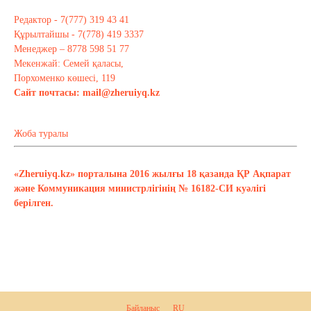
Редактор - 7(777) 319 43 41
Құрылтайшы - 7(778) 419 3337
Менеджер – 8778 598 51 77
Мекенжай: Семей қаласы,
Порхоменко көшесі, 119
Сайт почтасы:
mail@zheruiyq.kz
Жоба туралы
«Zheruiyq.kz» порталына 2016 жылғы 18 қазанда ҚР Ақпарат
және Коммуникация министрлігінің № 16182-СИ куәлігі
берілген.
Байланыс
RU