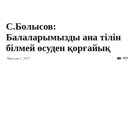
С.Болысов:
Балаларымызды ана тілін
білмей өсуден қорғайық
689
Маусым 1, 2017