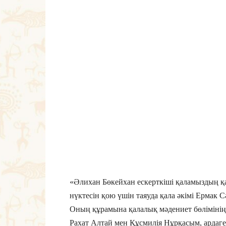
«Әлихан Бөкейхан ескерткіші қаламыздың қ
нүктесін қою үшін таяуда қала әкімі Ерма
Оның құрамына қалалық мәдениет бөлімінің
Рахат Алтай мен Құсмилія Нұрқасым, ардаг