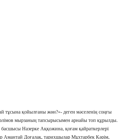
ай тұсына қойылғаны жөн?»- деген мәселенің соңғы
к Сәлімов мырзаның тапсырысымен арнайы топ құрылды.
 басшысы Назерке Аққожина, қоғам қайраткерлері
ер Амантай Доғалақ, тарихшылар Мұхтарбек Кәрім,