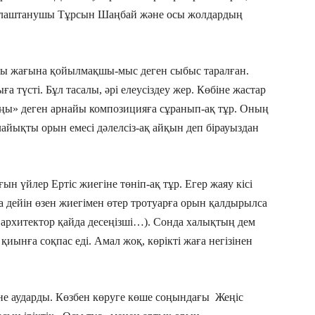
алаштанушы Тұрсын Шаңбай және осы жолдардың
ңғы жағына қойылмақшы-мыс деген сыбыс таралған.
 түсті. Бұл тасалы, әрі елеусіздеу жер. Көбіне жастар
ңы» деген арнайы композицияға сұранып-ақ тұр. Оның
айықты орын емесі дәлелсіз-ақ айқын деп бірауыздан
ғын үйлер Ертіс жиегіне төніп-ақ тұр. Егер жаяу кісі
 дейін өзен жиегімен өтер тротуарға орын қалдырылса
с архитектор қайда десеңізші…). Сонда халықтың дем
қиынға соқпас еді. Амал жоқ, көрікті жаға негізінен
не аударды. Көзбен көруге көше соңындағы Жеңіс