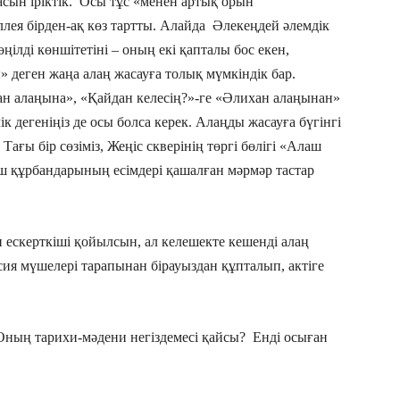
басын іріктік. Осы тұс «менен артық орын
ллея бірден-ақ көз тартты. Алайда Әлекеңдей әлемдік
ңілді көншітетіні – оның екі қапталы бос екен,
 деген жаңа алаң жасауға толық мүмкіндік бар.
ан алаңына», «Қайдан келесің?»-ге «Әлихан алаңынан»
ік дегеніңіз де осы болса керек. Алаңды жасауға бүгінгі
 Тағы бір сөзіміз, Жеңіс скверінің төргі бөлігі «Алаш
аш құрбандарының есімдері қашалған мәрмәр тастар
 ескерткіші қойылсын, ал келешекте кешенді алаң
сия мүшелері тарапынан бірауыздан құпталып, актіге
Оның тарихи-мәдени негіздемесі қайсы? Енді осыған