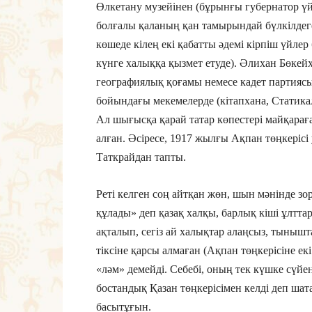
Өлкетану музейінен (бұрынғы губернатор үй
болғалы қаланың қан тамырындай бүлкілдеге
көшеде кілең екі қабатты әдемі кірпіш үйлер 
күнге халыққа қызмет етуде). Әлихан Бөке
географиялық қоғамы немесе кадет партияс
бойындағы мекемелерде (кітапхана, Статикал
Ал шығысқа қарай татар көпестері майқарағ
алған. Әсіресе, 1917 жылғы Ақпан төңкеріс
Таткрайдан тапты.
Реті келген соң айтқан жөн, шын мәнінде зор
құлады» деп қазақ халқы, барлық кіші ұлтт
ақталып, сегіз ай халықтар алаңсыз, тынышта
тіксіне қарсы алмаған (Ақпан төңкерісіне е
«ләм» демейді. Себебі, оның тек күшке сүйен
бостандық Қазан төңкерісімен келді деп ша
басытұғын.