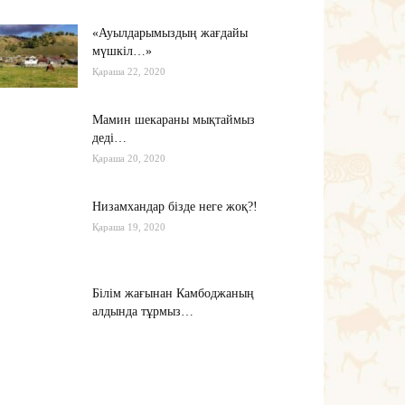
«Ауылдарымыздың жағдайы
мүшкіл…»
Қараша 22, 2020
Мамин шекараны мықтаймыз
деді…
Қараша 20, 2020
Низамхандар бізде неге жоқ?!
Қараша 19, 2020
Білім жағынан Камбоджаның
алдында тұрмыз…
Қараша 17, 2020
Хабарасу тарихы
Қараша 14, 2020