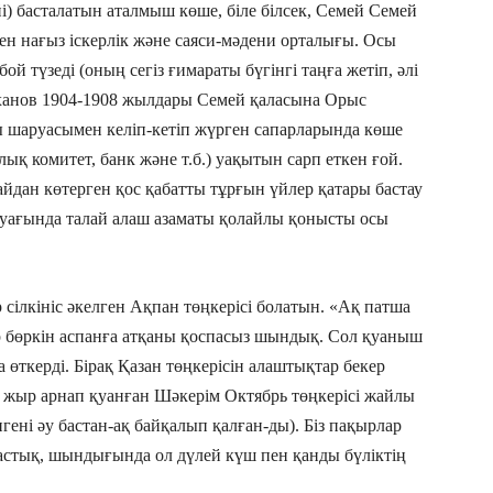
і) басталатын аталмыш көше, біле білсек, Семей Семей
н нағыз іскерлік және саяси-мәдени орталығы. Осы
бой түзеді (оның сегіз ғимараты бүгінгі таңға жетіп, әлі
йханов 1904-1908 жылдары Семей қаласына Орыс
ы шаруасымен келіп-кетіп жүрген сапарларында көше
ық комитет, банк және т.б.) уақытын сарп еткен ғой.
айдан көтерген қос қабатты тұрғын үйлер қатары бастау
і уағында талай алаш азаматы қолайлы қонысты осы
 сілкініс әкелген Ақпан төңкерісі болатын. «Ақ патша
ар бөркін аспанға атқаны қоспасыз шындық. Сол қуаныш
 өткерді. Бірақ Қазан төңкерісін алаштықтар бекер
кі жыр арнап қуанған Шәкерім Октябрь төңкерісі жайлы
гені әу бастан-ақ байқалып қалған-ды). Біз пақырлар
тастық, шындығында ол дүлей күш пен қанды бүліктің