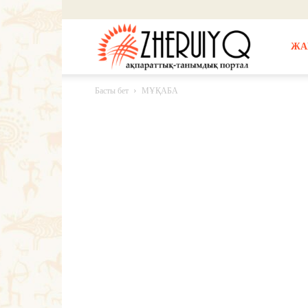
Жерұйық
ЖА
Басты бет
МҰҚАБА