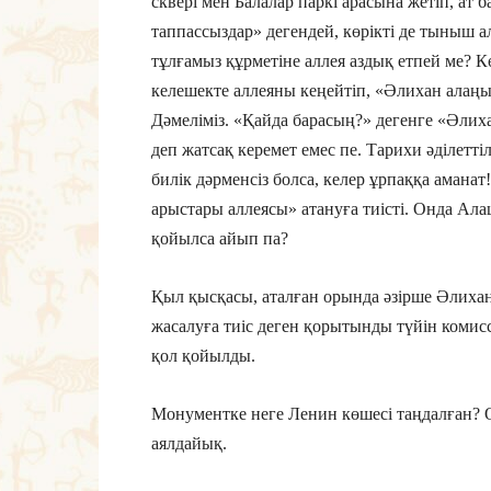
сквері мен Балалар паркі арасына жетіп, ат 
таппассыздар» дегендей, көрікті де тыныш а
тұлғамыз құрметіне аллея аздық етпей ме? Кө
келешекте аллеяны кеңейтіп, «Әлихан алаңы»
Дәмеліміз. «Қайда барасың?» дегенге «Әлих
деп жатсақ керемет емес пе. Тарихи әділеттіл
билік дәрменсіз болса, келер ұрпаққа аманат!
арыстары аллеясы» атануға тиісті. Онда Ал
қойылса айып па?
Қыл қысқасы, аталған орында әзірше Әлихан
жасалуға тиіс деген қорытынды түйін комис
қол қойылды.
Монументке неге Ленин көшесі таңдалған? 
аялдайық.