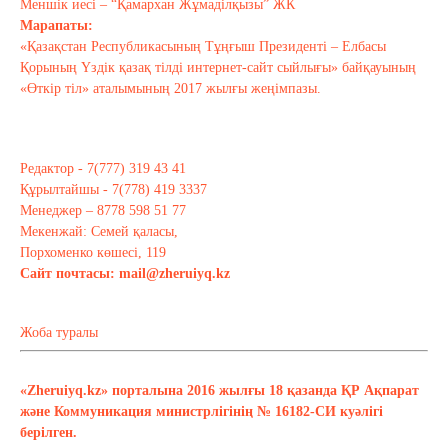
Меншік иесі – “Қамархан Жұмаділқызы” ЖК
Марапаты:
«Қазақстан Республикасының Тұңғыш Президенті – Елбасы
Қорының Үздік қазақ тілді интернет-сайт сыйлығы» байқауының
«Өткір тіл» аталымының 2017 жылғы жеңімпазы.
Редактор - 7(777) 319 43 41
Құрылтайшы - 7(778) 419 3337
Менеджер – 8778 598 51 77
Мекенжай: Семей қаласы,
Порхоменко көшесі, 119
Сайт почтасы:
mail@zheruiyq.kz
Жоба туралы
«Zheruiyq.kz» порталына 2016 жылғы 18 қазанда ҚР Ақпарат
және Коммуникация министрлігінің № 16182-СИ куәлігі
берілген.