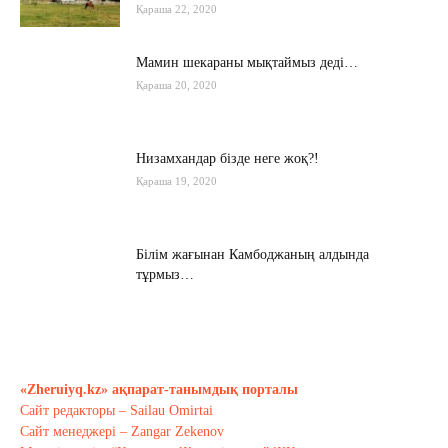
Қараша 22, 2020
Мамин шекараны мықтаймыз деді…
Қараша 20, 2020
Низамхандар бізде неге жоқ?!
Қараша 19, 2020
Білім жағынан Камбоджаның алдында
тұрмыз…
Қараша 17, 2020
Хабарасу тарихы
Қараша 14, 2020
«Zheruiyq.kz» ақпарат-танымдық порталы
Сайт редакторы – Sailau Omirtai
Сайт менеджері – Zangar Zekenov
Тағы оқу