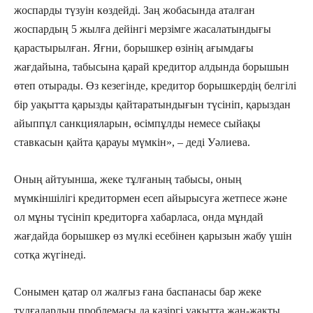
жоспарды түзуін көздейді. Заң жобасында аталған
жоспардың 5 жылға дейінгі мерзімге жасалатындығы
қарастырылған. Яғни, борышкер өзінің ағымдағы
жағдайына, табысына қарай кредитор алдында борышын
өтеп отырады. Өз кезегінде, кредитор борышкердің белгілі
бір уақытта қарызды қайтаратындығын түсініп, қарыздан
айыппұл санкцияларын, өсімпұлды немесе сыйақы
ставкасын қайта қарауы мүмкін», – деді Уәлиева.
Оның айтуынша, жеке тұлғаның табысы, оның
мүмкіншілігі кредитормен есеп айырысуға жетпесе және
ол мұны түсініп кредиторға хабарласа, онда мұндай
жағдайда борышкер өз мүлкі есебінен қарызын жабу үшін
сотқа жүгінеді.
Сонымен қатар ол жалғыз ғана баспанасы бар жеке
тұлғалардың проблемасы да қазіргі уақытта жан-жақты