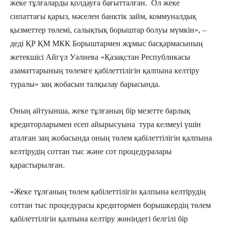
жеке тұлғаларды қолдауға бағытталған. Ол жеке
сипаттағы қарыз, мәселен банктік займ, коммуналдық
қызметтер төлемі, салықтық борыштар болуы мүмкін», –
деді ҚР ҚМ МКК Борыштармен жұмыс басқармасының
жетекшісі Айгүл Уәлиева «Қазақстан Республикасы
азаматтарының төлемге қабілеттілігін қалпына келтіру
туралы» заң жобасын талқылау барысында.
Оның айтуынша, жеке тұлғаның бір мезетте барлық
кредиторларымен есеп айырысуына тура келмеуі үшін
аталған заң жобасында оның төлем қабілеттілігін қалпына
келтірудің соттан тыс және сот процедуралары
қарастырылған.
«Жеке тұлғаның төлем қабілеттілігін қалпына келтірудің
соттан тыс процедурасы кредитормен борышкердің төлем
қабілеттілігін қалпына келтіру жөніндегі белгілі бір