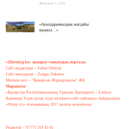
Желтоқсан 1, 2020
«Ауылдарымыздың жағдайы
мүшкіл…»
Қараша 22, 2020
Мамин шекараны мықтаймыз деді…
Қараша 20, 2020
«Zheruiyq.kz» ақпарат-танымдық порталы
Сайт редакторы – Sailau Omirtai
Сайт менеджері – Zangar Zekenov
Тағы оқу
Меншік иесі – “Қамархан Жұмаділқызы” ЖК
Марапаты:
«Қазақстан Республикасының Тұңғыш Президенті – Елбасы
Қорының Үздік қазақ тілді интернет-сайт сыйлығы» байқауының
«Өткір тіл» аталымының 2017 жылғы жеңімпазы.
Редактор - 7(777) 319 43 41