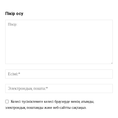
Пікір қосу
Келесі түсініктемеге келесі браузерде менің атымды,
электрондық поштамды және веб-сайтты сақтаңыз.