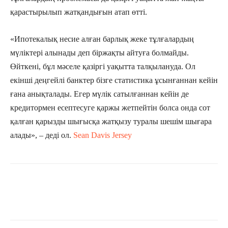
қарастырылып жатқандығын атап өтті.
«Ипотекалық несие алған барлық жеке тұлғалардың
мүліктері алынады деп біржақты айтуға болмайды.
Өйткені, бұл мәселе қазіргі уақытта талқылануда. Ол
екінші деңгейлі банктер бізге статистика ұсынғаннан кейін
ғана анықталады. Егер мүлік сатылғаннан кейін де
кредитормен есептесуге қаржы жетпейтін болса онда сот
қалған қарызды шығысқа жатқызу туралы шешім шығара
алады», – деді ол.
Sean Davis Jersey