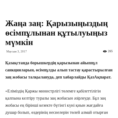
Жаңа заң: Қарызыңыздың
өсімпұлынан құтылуыңыз
мүмкін
265
Маусым 3, 2017
Қазақстанда борышкердің қарызынан айыппұл
санкцияларын, өсімпұлды алып тастау қарастырылған
заң жобасы талқылануда, деп хабарлайды ҚазАқпарат.
«Еліміздің Қаржы министрлігі төлемге қабілеттілігін
қалпына келтіру туралы заң жобасын әзірлеуде. Бұл заң
жобасы ең бірінші кезекте бүгінгі күні қиын жағдайға
душар болып, өздерінің несиелерін төлей алмай отырған