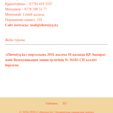
Құрылтайшы - 7(778) 419 3337
Менеджер – 8778 598 51 77
Мекенжай: Семей қаласы,
Порхоменко көшесі, 119
Сайт почтасы:
mail@zheruiyq.kz
Жоба туралы
«Zheruiyq.kz» порталына 2016 жылғы 18 қазанда ҚР Ақпарат
және Коммуникация министрлігінің № 16182-СИ куәлігі
берілген.
Байланыс
RU
© 2016-2020 © zheruiyq.kz | Ақпараттық-танымдық портал