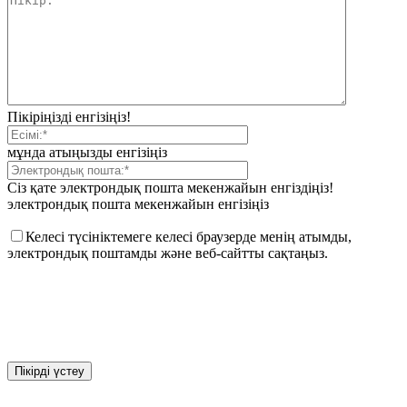
Пікіріңізді енгізіңіз!
мұнда атыңызды енгізіңіз
Сіз қате электрондық пошта мекенжайын енгіздіңіз!
электрондық пошта мекенжайын енгізіңіз
Келесі түсініктемеге келесі браузерде менің атымды,
электрондық поштамды және веб-сайтты сақтаңыз.