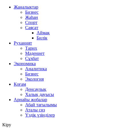
Жаңалықтар
Бизнес
Жаһан
Спорт
Саясат
Аймақ
Билік
Руханият
Тарих
Мәдениет
Сұхбат
Экономика
Аналитика
Бизнес
Экология
Қоғам
Денсаулық
Халық дауысы
Арнайы жобалар
Абай тағылымы
Аталы сөз
Үздік үзінділер
Кіру