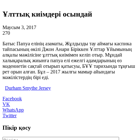
Ұлттық киімдері осындай
Маусым 3, 2017
270
Батыс Папуа елінің азаматы, Жұлдызды тау аймағы каспика
тайпасының өкілі Джон Анари Біріккен Ұлттар Ұйымының
алқалы мәжілісіне ұлттық киімімен келіп отыр. Мұндай
халықаралық жиынға папуа елі ежелгі адамдарының өз
мәдениетін сақтай отырып қатысуы, БҰҰ тарихында тұңғыш
рет орын алған. Бұл – 2017 жылғы мамыр айындағы
мәжілістердің бірі еді.
Durham Smythe Jersey
Facebook
VK
WhatsApp
Twitter
Пікір қосу