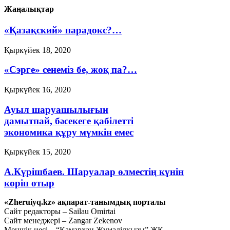
Жаңалықтар
«Қазақский» парадокс?…
Қыркүйек 18, 2020
«Сэрге» сенеміз бе, жоқ па?…
Қыркүйек 16, 2020
Ауыл шаруашылығын
дамытпай, бәсекеге қабілетті
экономика құру мүмкін емес
Қыркүйек 15, 2020
А.Күрішбаев. Шаруалар өлместің күнін
көріп отыр
«Zheruiyq.kz» ақпарат-танымдық порталы
Қыркүйек 14, 2020
Сайт редакторы – Sailau Omirtai
Сайт менеджері – Zangar Zekenov
Қысқасы, «полный хаос»!
Меншік иесі – “Қамархан Жұмаділқызы” ЖК