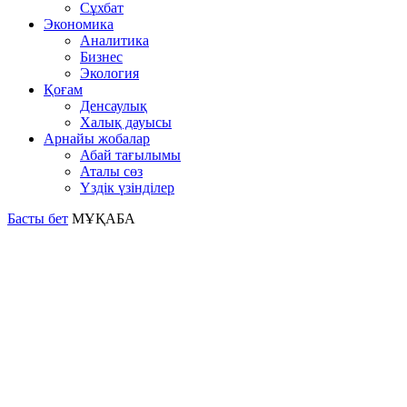
Сұхбат
Экономика
Аналитика
Бизнес
Экология
Қоғам
Денсаулық
Халық дауысы
Арнайы жобалар
Абай тағылымы
Аталы сөз
Үздік үзінділер
Басты бет
МҰҚАБА