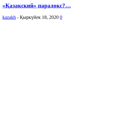
«Қазақский» парадокс?…
kazakh
-
Қыркүйек 18, 2020
0