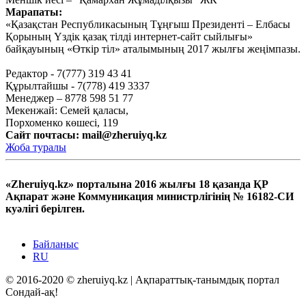
Марапаты:
Қыркүйек 10, 2020
«Қазақстан Республикасының Тұңғыш Президенті – Елбасы
Тағы оқу
Қорының Үздік қазақ тілді интернет-сайт сыйлығы»
байқауының «Өткір тіл» аталымының 2017 жылғы жеңімпазы.
Редактор - 7(777) 319 43 41
Құрылтайшы - 7(778) 419 3337
Менеджер – 8778 598 51 77
Мекенжай: Семей қаласы,
Порхоменко көшесі, 119
Сайт почтасы:
mail@zheruiyq.kz
Жоба туралы
«Zheruiyq.kz» порталына 2016 жылғы 18 қазанда ҚР
Ақпарат және Коммуникация министрлігінің № 16182-СИ
куәлігі берілген.
Байланыс
RU
© 2016-2020 © zheruiyq.kz | Ақпараттық-танымдық портал
Сондай-ақ!