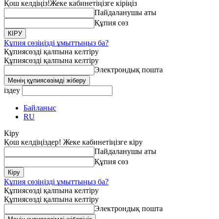
Қош келдіңіз!
Жеке кабинетіңізге кіріңіз
Пайдаланушы аты
Құпия сөз
Құпия сөзіңізді ұмыттыңыз ба?
Құпиясөзді қалпына келтіру
Құпиясөзді қалпына келтіру
Электрондық пошта
іздеу
Байланыс
RU
Кіру
Қош келдіңіздер! Жеке кабинетіңізге кіру
Пайдаланушы аты
Құпия сөз
Құпия сөзіңізді ұмыттыңыз ба?
Құпиясөзді қалпына келтіру
Құпиясөзді қалпына келтіру
Электрондық пошта