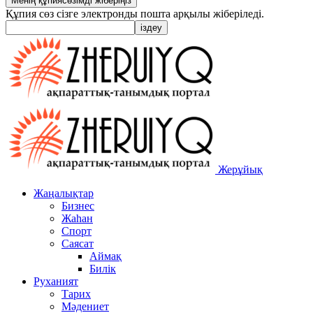
Құпия сөз сізге электронды пошта арқылы жіберіледі.
Жерұйық
Жаңалықтар
Бизнес
Жаһан
Спорт
Саясат
Аймақ
Билік
Руханият
Тарих
Мәдениет