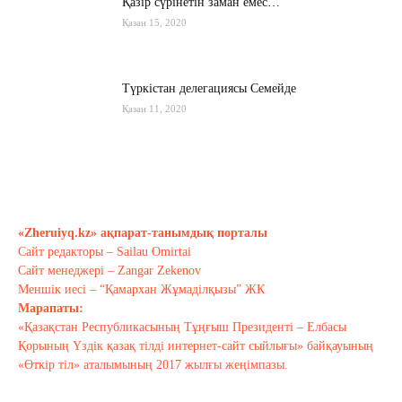
Қазір сүрінетін заман емес…
Қазан 15, 2020
Түркістан делегациясы Семейде
Қазан 11, 2020
Қырғызстан: сарапшылар тоқтамы
қандай?
Қазан 10, 2020
«Zheruiyq.kz» ақпарат-танымдық порталы
Сайт редакторы – Sailau Omirtai
Тағы оқу
Сайт менеджері – Zangar Zekenov
Меншік иесі – “Қамархан Жұмаділқызы” ЖК
Марапаты:
«Қазақстан Республикасының Тұңғыш Президенті – Елбасы
Қорының Үздік қазақ тілді интернет-сайт сыйлығы» байқауының
«Өткір тіл» аталымының 2017 жылғы жеңімпазы.