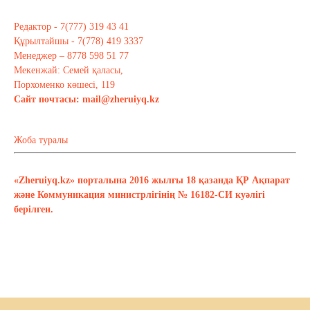
Редактор - 7(777) 319 43 41
Құрылтайшы - 7(778) 419 3337
Менеджер – 8778 598 51 77
Мекенжай: Семей қаласы,
Порхоменко көшесі, 119
Сайт почтасы:
mail@zheruiyq.kz
Жоба туралы
«Zheruiyq.kz» порталына 2016 жылғы 18 қазанда ҚР Ақпарат
және Коммуникация министрлігінің № 16182-СИ куәлігі
берілген.