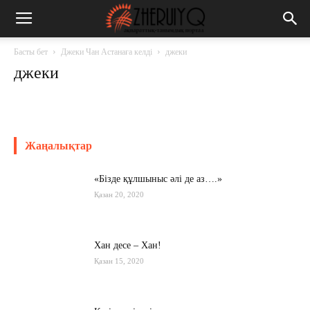
Басты бет
Джеки Чан Астанаға келді
джеки
джеки
Жаңалықтар
«Бізде құлшыныс әлі де аз….»
Қазан 20, 2020
Хан десе – Хан!
Қазан 15, 2020