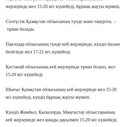
жерлерінде жел 15-20 м/с күшейеді, бұршақ жаууы мүмкін,
Солтүстік Қазақстан облысының түнде және таңертең –
тұман болады.
Павлодар облысының түнде кей жерлерінде, күндіз басым
бөлігінде жел 17-22 м/с күшейеді.
Қостанай облысының кей жерлерінде тұман болып, жел
15-20 м/с күшейеді.
Шығыс Қазақстан облысының кей жерлерінде жел 15-20
м/с күшейеді, күндіз бұршақ жаууы мүмкін.
Күндіз Жамбыл, Қызылорда, Маңғыстау облыстарының
кей жерлерінде жел шаңды дауылмен 15-20 м/с күшейеді.