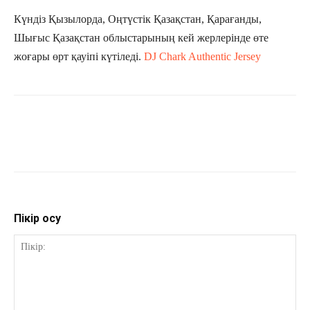
Күндіз Қызылорда, Оңтүстік Қазақстан, Қарағанды,
Шығыс Қазақстан облыстарының кей жерлерінде өте
жоғары өрт қауіпі күтіледі.
DJ Chark Authentic Jersey
Пікір қосу