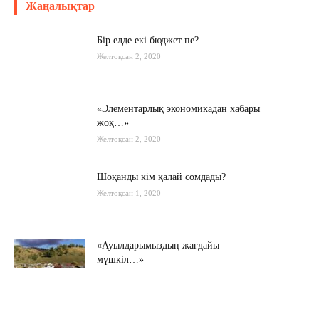
Жаңалықтар
Бір елде екі бюджет пе?…
Желтоқсан 2, 2020
«Элементарлық экономикадан хабары
жоқ…»
Желтоқсан 2, 2020
Шоқанды кім қалай сомдады?
Желтоқсан 1, 2020
«Ауылдарымыздың жағдайы
мүшкіл…»
Қараша 22, 2020
Мамин шекараны мықтаймыз деді…