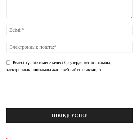
Келесі түсініктемеге келесі браузерде менің атымды,
электрондық поштамды және веб-сайтты сақтаңыз.