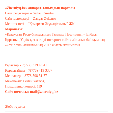
Қараша 20, 2020
«Zheruiyq.kz» ақпарат-танымдық порталы
Сайт редакторы – Sailau Omirtai
Сайт менеджері – Zangar Zekenov
Тағы оқу
Меншік иесі – “Қамархан Жұмаділқызы” ЖК
Марапаты:
«Қазақстан Республикасының Тұңғыш Президенті – Елбасы
Қорының Үздік қазақ тілді интернет-сайт сыйлығы» байқауының
«Өткір тіл» аталымының 2017 жылғы жеңімпазы.
Редактор - 7(777) 319 43 41
Құрылтайшы - 7(778) 419 3337
Менеджер – 8778 598 51 77
Мекенжай: Семей қаласы,
Порхоменко көшесі, 119
Сайт почтасы:
mail@zheruiyq.kz
Жоба туралы