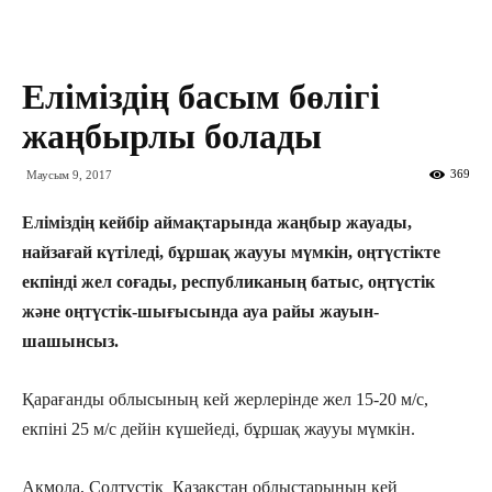
Еліміздің басым бөлігі
жаңбырлы болады
369
Маусым 9, 2017
Еліміздің кейбір аймақтарында жаңбыр жауады,
найзағай күтіледі, бұршақ жаууы мүмкін, оңтүстікте
екпінді жел соғады, республиканың батыс, оңтүстік
және оңтүстік-шығысында ауа райы жауын-
шашынсыз.
Қарағанды облысының кей жерлерінде жел 15-20 м/с,
екпіні 25 м/с дейін күшейеді, бұршақ жаууы мүмкін.
Ақмола, Солтүстік Қазақстан облыстарының кей