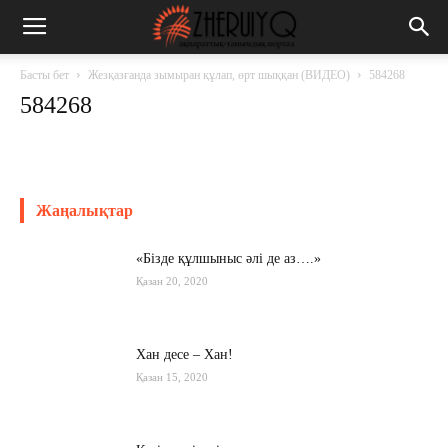
Басты бет
Жезқазғанда зымыран құлап, өрт шыққан (ВИДЕО)
584268
584268
Жаңалықтар
«Бізде құлшыныс әлі де аз….»
Қазан 20, 2020
Хан десе – Хан!
Қазан 15, 2020