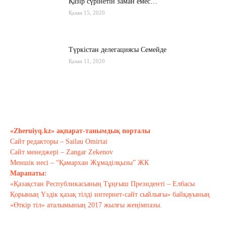
Қазір сүрінетін заман емес…
Қазан 15, 2020
Түркістан делегациясы Семейде
Қазан 11, 2020
Қырғызстан: сарапшылар тоқтамы
қандай?
Қазан 10, 2020
«Zheruiyq.kz» ақпарат-танымдық порталы
Сайт редакторы – Sailau Omirtai
Тағы оқу
Сайт менеджері – Zangar Zekenov
Меншік иесі – “Қамархан Жұмаділқызы” ЖК
Марапаты:
«Қазақстан Республикасының Тұңғыш Президенті – Елбасы
Қорының Үздік қазақ тілді интернет-сайт сыйлығы» байқауының
«Өткір тіл» аталымының 2017 жылғы жеңімпазы.