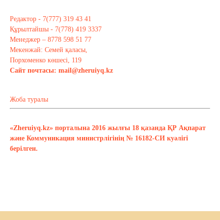
Редактор - 7(777) 319 43 41
Құрылтайшы - 7(778) 419 3337
Менеджер – 8778 598 51 77
Мекенжай: Семей қаласы,
Порхоменко көшесі, 119
Сайт почтасы:
mail@zheruiyq.kz
Жоба туралы
«Zheruiyq.kz» порталына 2016 жылғы 18 қазанда ҚР Ақпарат
және Коммуникация министрлігінің № 16182-СИ куәлігі
берілген.