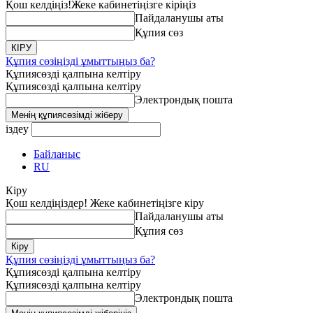
Қош келдіңіз!
Жеке кабинетіңізге кіріңіз
Пайдаланушы аты
Құпия сөз
Құпия сөзіңізді ұмыттыңыз ба?
Құпиясөзді қалпына келтіру
Құпиясөзді қалпына келтіру
Электрондық пошта
іздеу
Байланыс
RU
Кіру
Қош келдіңіздер! Жеке кабинетіңізге кіру
Пайдаланушы аты
Құпия сөз
Құпия сөзіңізді ұмыттыңыз ба?
Құпиясөзді қалпына келтіру
Құпиясөзді қалпына келтіру
Электрондық пошта