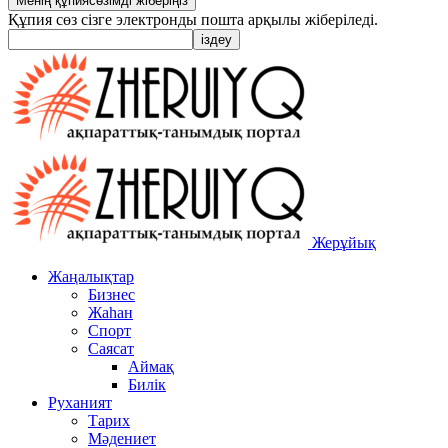
Құпия сөз сізге электронды пошта арқылы жіберіледі.
Жерұйық
Жаңалықтар
Бизнес
Жаһан
Спорт
Саясат
Аймақ
Билік
Руханият
Тарих
Мәдениет