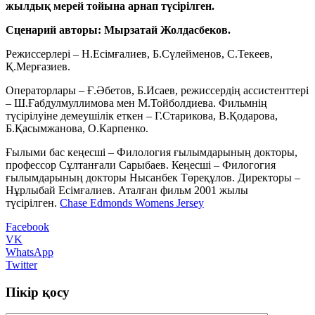
жылдық мерей тойына арнап түсірілген.
Сценарий авторы: Мырзатай Жолдасбеков.
Режиссерлері – Н.Есімғалиев, Б.Сүлейменов, С.Текеев,
Қ.Мерғазиев.
Операторлары – Ғ.Әбетов, Б.Исаев, режиссердің ассистенттері
– Ш.Ғабдулмуллимова мен М.Тойболдиева. Фильмнің
түсірілуіне демеушілік еткен – Г.Старикова, В.Қодарова,
Б.Қасымжанова, О.Карпенко.
Ғылыми бас кеңесші – Филология ғылымдарының докторы,
профессор Сұлтанғали Сарыбаев. Кеңесші – Филогогия
ғылымдарының докторы Нысанбек Төреқұлов. Директоры –
Нұрлыбай Есімғалиев. Аталған фильм 2001 жылы
түсірілген.
Chase Edmonds Womens Jersey
Facebook
VK
WhatsApp
Twitter
Пікір қосу