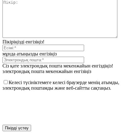
Пікіріңізді енгізіңіз!
мұнда атыңызды енгізіңіз
Сіз қате электрондық пошта мекенжайын енгіздіңіз!
электрондық пошта мекенжайын енгізіңіз
Келесі түсініктемеге келесі браузерде менің атымды,
электрондық поштамды және веб-сайтты сақтаңыз.