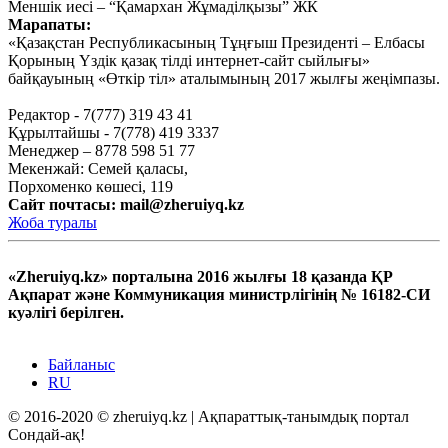
Қыркүйек 16, 2020
Меншік иесі – “Қамархан Жұмаділқызы” ЖК
Марапаты:
Ауыл шаруашылығын
«Қазақстан Республикасының Тұңғыш Президенті – Елбасы
Қорының Үздік қазақ тілді интернет-сайт сыйлығы»
дамытпай, бәсекеге қабілетті
байқауының «Өткір тіл» аталымының 2017 жылғы жеңімпазы.
экономика құру мүмкін емес
Редактор - 7(777) 319 43 41
Қыркүйек 15, 2020
Құрылтайшы - 7(778) 419 3337
Тағы оқу
Менеджер – 8778 598 51 77
Мекенжай: Семей қаласы,
Порхоменко көшесі, 119
Сайт почтасы:
mail@zheruiyq.kz
Жоба туралы
«Zheruiyq.kz» порталына 2016 жылғы 18 қазанда ҚР
Ақпарат және Коммуникация министрлігінің № 16182-СИ
куәлігі берілген.
Байланыс
RU
© 2016-2020 © zheruiyq.kz | Ақпараттық-танымдық портал
Сондай-ақ!