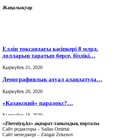
Жаңалықтар
Елдің тоқсандағы кәсіпкері 8 млрд.
долларын таратып берсе, біздікі…
Қыркүйек 21, 2020
Демографиялық ахуал алаңдатуда…
Қыркүйек 20, 2020
«Қазақский» парадокс?…
Қыркүйек 18, 2020
«Zheruiyq.kz» ақпарат-танымдық порталы
«Сэрге» сенеміз бе, жоқ па?…
Сайт редакторы – Sailau Omirtai
Сайт менеджері – Zangar Zekenov