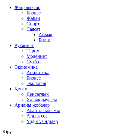
Жаңалықтар
Бизнес
Жаһан
Спорт
Саясат
Аймақ
Билік
Руханият
Тарих
Мәдениет
Сұхбат
Экономика
Аналитика
Бизнес
Экология
Қоғам
Денсаулық
Халық дауысы
Арнайы жобалар
Абай тағылымы
Аталы сөз
Үздік үзінділер
Кіру