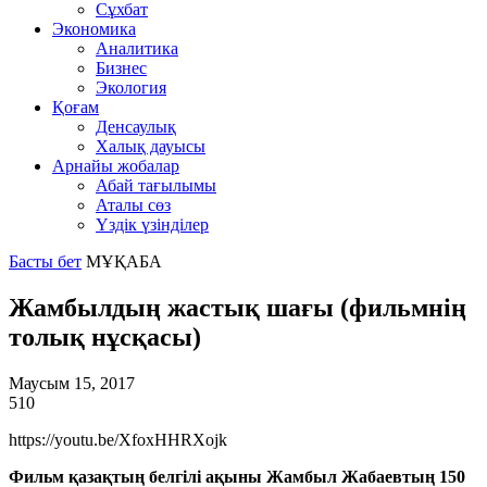
Сұхбат
Экономика
Аналитика
Бизнес
Экология
Қоғам
Денсаулық
Халық дауысы
Арнайы жобалар
Абай тағылымы
Аталы сөз
Үздік үзінділер
Басты бет
МҰҚАБА
Жамбылдың жастық шағы (фильмнің
толық нұсқасы)
Маусым 15, 2017
510
https://youtu.be/XfoxHHRXojk
Фильм қазақтың белгілі ақыны Жамбыл Жабаевтың 150