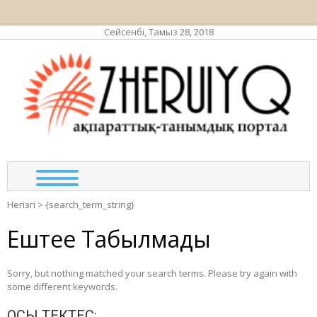
Сейсенбі, Тамыз 28, 2018
ЖЕР
ақпа
тан
по
Негізгі
>
{search_term_string}
Ештеңе Табылмады
Sorry, but nothing matched your search terms. Please try again with
some different keywords.
ОСЫ ТЕКТЕС: