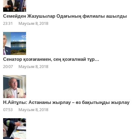
Cемейден Жазушылар Одағының филиалы ашылды
23:31
Маусым 8, 2018
Сенатор қозғағанмен, сең қозғалмай тұр…
20:07
Маусым 8, 2018
Н.Айтұлы: Астананы жырлау – өз бақытыңды жырлау
07:53
Маусым 8, 2018