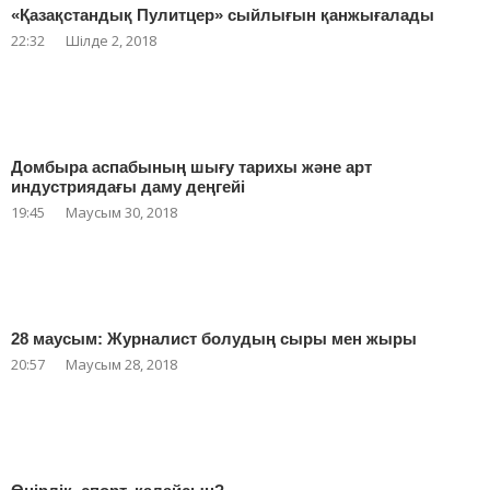
«Қазақстандық Пулитцер» сыйлығын қанжығалады
22:32
Шілде 2, 2018
Домбыра аспабының шығу тарихы және арт
индустриядағы даму деңгейі
19:45
Маусым 30, 2018
28 маусым: Журналист болудың сыры мен жыры
20:57
Маусым 28, 2018