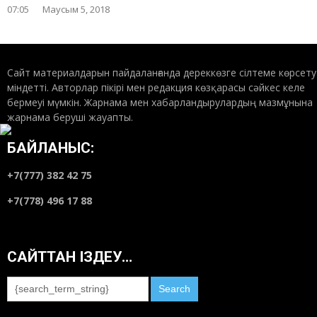
07:05
Маусым 5, 2018
Сайт материалдарын пайдаланғанда дереккөзге сілтеме көрсету
міндетті. Авторлар пікірі мен редакция көзқарасы сәйкес келе
бермеуі мүмкін. Жарнама мен хабарландырулардың мазмұнына
жарнама беруші жауапты.
БАЙЛАНЫС:
+7(777) 382 42 75
+7(778) 496 17 88
САЙТТАН ІЗДЕУ…
Search
for: