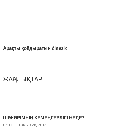
Арақты қойдыратын білезік
ЖАҢАЛЫҚТАР
ШӘКӘРІМНІҢ КЕМЕҢГЕРЛІГІ НЕДЕ?
02:11
Тамыз 26, 2018