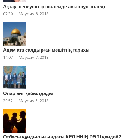
Ақтау шенеунігі ірі көлемде айыппұл төледі
07:30
Маусым 8, 2018
Адам ата салдырған мешіттің тарихы
14:07
Маусым 7, 2018
Олар ант қабылдады
20:52
Маусым 5, 2018
Отбасы құндылығындағы КЕЛІННІҢ РӨЛІ қандай?