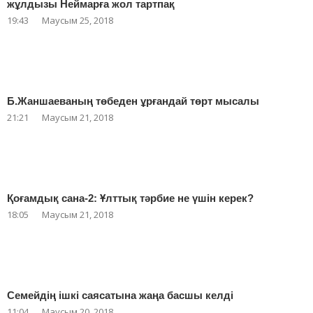
жұлдызы Неймарға жол тартпақ
19:43
Маусым 25, 2018
Б.Жаншаеваның төбеден ұрғандай төрт мысалы
21:21
Маусым 21, 2018
Қоғамдық сана-2: Ұлттық тәрбие не үшін керек?
18:05
Маусым 21, 2018
Семейдің ішкі саясатына жаңа басшы келді
11:04
Маусым 20, 2018