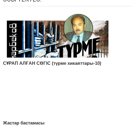
СҰРАП АЛҒАН СӨГІС (түрме хикаяттары-10)
Жастар бастамасы