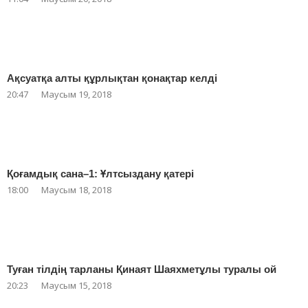
Ақсуатқа алты құрлықтан қонақтар келді
20:47
Маусым 19, 2018
Қоғамдық сана–1: Ұлтсыздану қатері
18:00
Маусым 18, 2018
Туған тілдің тарланы Қинаят Шаяхметұлы туралы ой
20:23
Маусым 15, 2018