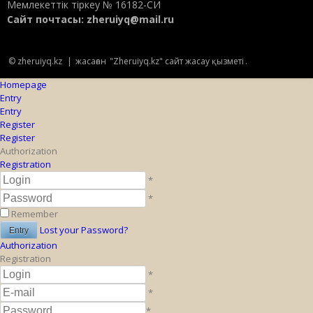
Мемлекеттік тіркеу № 16182-СИ
Сайт почтасы:
zheruiyq@mail.ru
© zheruiyq.kz
|
жасаған
"Zheruiyq.kz" сайт жасау қызметі
.
Homepage
Entry
Entry
Register
Register
Authorization
Registration
*
*
Remember
Lost your Password?
Authorization
Registration
*
*
*