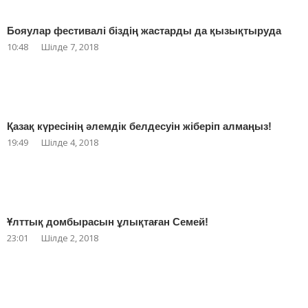
Бояулар фестивалі біздің жастарды да қызықтыруда
10:48
Шілде 7, 2018
Қазақ күресінің әлемдік белдесуін жіберіп алмаңыз!
19:49
Шілде 4, 2018
Ұлттық домбырасын ұлықтаған Семей!
23:01
Шілде 2, 2018