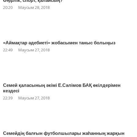
Өңірлік, спорт, қалайсың?
20:20
Маусым 28, 2018
«Аймақтар әдебиеті» жобасымен таныс болыңыз
22:49
Маусым 27, 2018
Семей қаласының әкімі Е.Сәлімов БАҚ өкілдерімен
кездесі
22:39
Маусым 27, 2018
Семейдің балғын футболшылары жаһанның жарқын