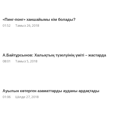
«Пинг-понг» ханшайымы кім болады?
01:52
Тамыз 26, 2018
А.Байтұрсынов: Халықтың түзелуінің үміті – жастарда
08:01
Тамыз 5, 2018
Ауылын көтерген азаматтарды ауданы ардақтады
01:06
Шілде 27, 2018