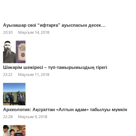
Ауызашар сөзі “ифтарға” ауыспасын десек…
20:30
Маусым 14, 2018
Шәкәрім шежіресі – түп-тамырымыздың тірегі
23:22
Маусым 11, 2018
Археология: Ақсуаттан «Алтын адам» табылуы мүмкін
22:28
Маусым 9, 2018