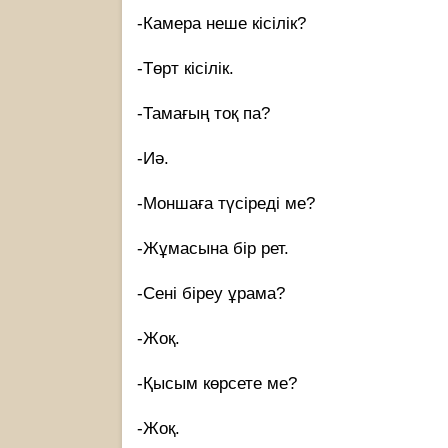
-Камера неше кісілік?
-Төрт кісілік.
-Тамағың тоқ па?
-Иә.
-Моншаға түсіреді ме?
-Жұмасына бір рет.
-Сені біреу ұрама?
-Жоқ.
-Қысым көрсете ме?
-Жоқ.