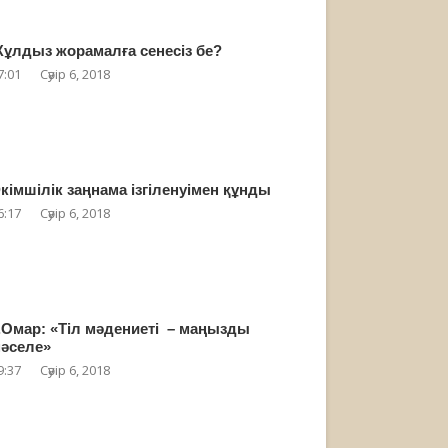
ұлдыз жорамалға сенесіз бе?
7:01
Сәуір 6, 2018
кімшілік заңнама ізгіленуімен құнды
6:17
Сәуір 6, 2018
.Омар: «Тіл мәдениеті – маңызды
әселе»
9:37
Сәуір 6, 2018