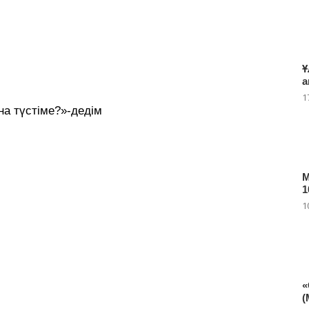
Ұ
а
1
ына түстіме?»-дедім
М
1
1
«
(