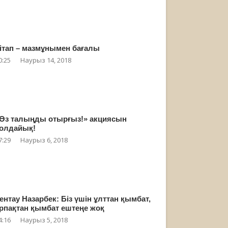
ітап – мазмұнымен бағалы
0:25
Наурыз 14, 2018
Өз талыңды отырғыз!» акциясын
олдайық!
7:29
Наурыз 6, 2018
ентау Назарбек: Біз үшін ұлттан қымбат,
рпақтан қымбат ештеңе жоқ
4:16
Наурыз 5, 2018