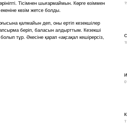
1
өрініпті. Тісімнен шығармаймын. Көрге өзіммен
 екеніне көзім жетсе болды.
ғысына қалмайын деп, оны ертіп кезекшілер
тапсырма беріп, баласын алдырттым. Кезекші
С
олып тұр. Әкесіне қарап «ақсақал кешірерсіз,
1
И
0
К
1