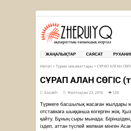
ЖЕРҰЙЫҚ
ақпарат
ЖАҢАЛЫҚТАР
САЯСАТ
РУХАНИ
Негізгі
>
Түрме хикаяаттары
>
СҰРАП АЛҒАН СӨГІ
СҰРАП АЛҒАН СӨГІС (
kazakh
Желтоқсан 23, 2016
128
Түрмеге басшылық жасаған жылдары ме
отставкаға шыққанша өзгерген жоқ. Қыз
қайту. Бұның сыры мынада. Біріншіден
іздеп, аттан түспей желмая мінген Ас