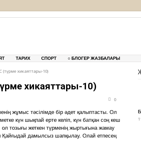
тық-танымдық порталы
ЯТ
ТАРИХ
СПОРТ
○ БЛОГЕР ЖАЗБАЛАРЫ
С (түрме хикаяттары-10)
түрме хикаяттары-10)
0
нің жұмыс тәсілімде бір әдет қалыптасты. Ол
1
метке күн шықпай ерте келіп, күн батқан соң кеш
, ол тозығы жеткен түрменің жыртығына жамау
ан Қайғыдай дамылсыз шапқылау. Олай етпесең