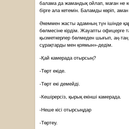
балама да жамандық ойлап, маған не к
бірге ала кетемін. Баламды көріп, аман
Әкеммен жасты адамның түн ішінде қар
бөлмесіне кірдім. Жауапты офицерге 
қызметкерлер бөлмеден шығып, аң-таң б
сұрақтарды мен қоямын»-дедім.
-Қай камерада отырсың?
-Төрт екіде.
-Төрт екі демейді.
-Кешірерсіз, қырық екінші камерада.
-Неше кісі отырсыңдар
-Төртеу.