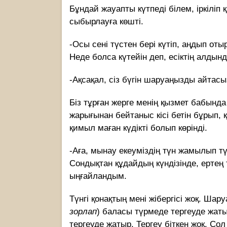
Бұндай жауапты күтпеді білем, іркіліп
сыбырлауға көшті.
-Осы сені түстен бері күтіп, аңдып 
Неде болса күтейін деп, есіктің алды
-Ақсақал, сіз бүгін шаруаңызды айтасы
Біз тұрған жерге менің қызмет бабында
жарығынан бейтаныс кісі бетін бұрып, 
қимыл маған күдікті болып көрінді.
-Аға, мынау екеуміздің түн жамылып т
Сондықтан құдайдың күндізінде, ертең 
ыңғайландым.
Түнгі қонақтың мені жібергісі жоқ. Ша
зорлап
) баласы түрмеде тергеуде жаты
тергеуде жатыр. Тергеу біткен жоқ. Со