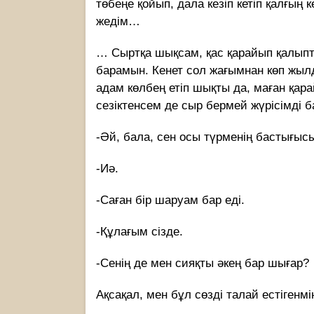
төбеңе қойып, дала кезіп кетіп қалғың
жедім…
… Сыртқа шықсам, қас қарайып қалыпты
барамын. Кенет сол жағымнан көп жылд
адам көлбең етіп шықты да, маған қар
сезіктенсем де сыр бермей жүрісімді 
-Әй, бала, сен осы түрменің бастығыс
-Иә.
-Саған бір шаруам бар еді.
-Құлағым сізде.
-Сенің де мен сияқты әкең бар шығар?
Ақсақал, мен бұл сөзді талай естіген