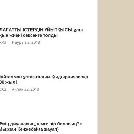
ЛАҒАТТЫ ІСТЕРДІҢ ҰЙЫТҚЫСЫ ұлы
қын жиені сексенге толды
7:43
Наурыз 2, 2018
айталман ұстаз-ғалым Қыдырниязовқа
00 жыл!
0:02
Ақпан 22, 2018
Өзің диуанасың, кімге пір боласың?»
Мырзан Кенжебайға жауап)