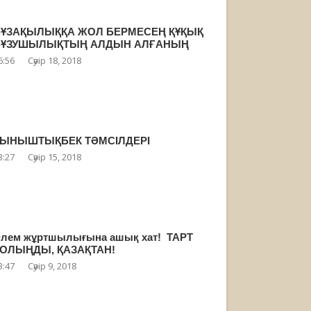
БҰЗАҚЫЛЫҚҚА ЖОЛ БЕРМЕСЕҢ ҚҰҚЫҚ
БҰЗУШЫЛЫҚТЫҢ АЛДЫН АЛҒАНЫҢ
6:56
Сәуір 18, 2018
ТЫНЫШТЫҚБЕК ТӘМСІЛДЕРІ
3:27
Сәуір 15, 2018
лем жұртшылығына ашық хат! ТАРТ
ОЛЫҢДЫ, ҚАЗАҚТАН!
3:47
Сәуір 9, 2018