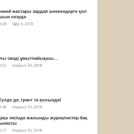
емей жастары зардап шеккендерге қол
шын созуда
6:28
Сәуір 4, 2018
лы сөзді ұмытпайықшы…
1:52
Наурыз 30, 2018
үлде де, грант та қолында!
1:48
Наурыз 30, 2018
рқа төсінде жалынды журналистер бақ
ынасты
2:27
Наурыз 30, 2018