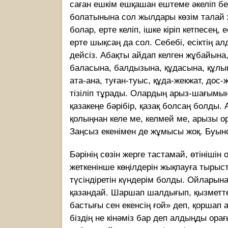
саған ешкім ешқашан ештеме әкеліп бер
болатынына сол жылдары көзім талай ж
болар, ерте келіп, ішке кіріп кетпесең
ерте шықсаң да сол. Себебі, есіктің а
дейсіз. Абақты айдап келген жұбайына, 
баласына, балдызына, құдасына, құлын-
ата-ана, туған-туыс, құда-жекжат, дос
тізіліп тұрады. Олардың арыз-шағымына 
қазакеңе бәрібір, қазақ болсаң болды.
қолыңнан келе ме, келмей ме, арызы 
Заңсыз екенімен де жұмысы жоқ. Буын
Бәрінің сөзін жерге тастамай, өтініші
жеткенінше көңілдерін жықпауға тыры
түсіндіретін күндерім болды. Ойларын
қазандай. Шаршап шалдығып, қызметте
бастығы сен екенсің ғой» деп, қоршап 
біздің не кінәміз бар деп алдыңды ора