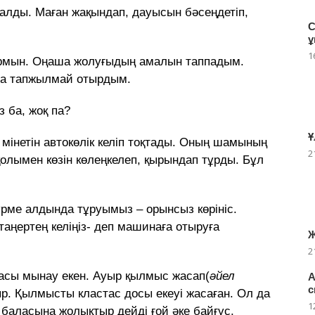
 қалды. Маған жақындап, дауысын бәсеңдетіп,
С
ұ
1
отырмын. Оңаша жолуғыдың амалын таппадым.
нда тапжылмай отырдым.
з ба, жоқ па?
Ұ
 мінетін автокөлік келіп тоқтады. Оның шамының
2
қолымен көзін көлеңкелеп, қырындап тұрды. Бұл
үрме алдында тұруымыз – орынсыз көрініс.
таңертең келіңіз- деп машинаға отыруға
Ж
2
руасы мынау екен. Ауыр қылмыс жасап(
әйел
А
с
р. Қылмысты кластас досы екеуі жасаған. Ол да
1
л баласына жолықтыр дейді ғой әке байғұс.