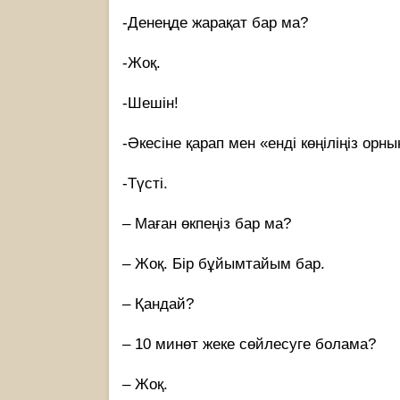
-Денеңде жарақат бар ма?
-Жоқ.
-Шешін!
-Әкесіне қарап мен «енді көңіліңіз орн
-Түсті.
– Маған өкпеңіз бар ма?
– Жоқ. Бір бұйымтайым бар.
– Қандай?
– 10 минөт жеке сөйлесуге болама?
– Жоқ.