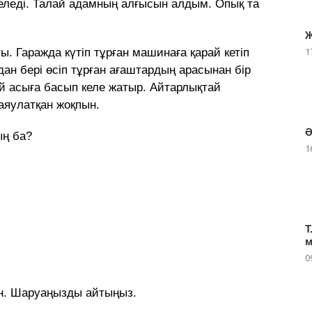
 келеді. Талай адамның алғысын алдым. Опық та
Ж
1
. Гаражда күтіп тұрған машинаға қарай кетіп
ан бері өсіп тұрған ағаштардың арасынан бір
ай асыға басып келе жатыр. Айтарлықтай
баяулатқан жоқпын.
Ә
ың ба?
1
Т
м
0
мін. Шаруаңызды айтыңыз.