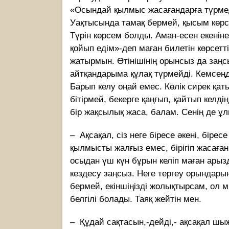
«Осындай қылмыс жасағандарға түрмеде
Уақтысында тамақ бермей, қысым көрсет
Түрін көрсем болды. Аман-есен екеніне 
қойып едім»-деп маған билетін көрсетт
жатырмын. Өтінішінің орынсыз да заңс
айтқандарыма құлақ түрмейді. Кемсеңд
Барып келу оңай емес. Көлік сирек қа
бітірмей, бекерге қаңғып, қайтып келд
бір жақсылық жаса, балам. Сенің де ұ
– Ақсақал, сіз неге біресе әкені, бірес
қылмысты жалғыз емес, бірігіп жасаға
осыдан үш күн бұрын келіп маған арыз
кездесу заңсыз. Неге тергеу орындарын
бермей, екіншіңізді жолықтырсам, ол м
белгілі болады. Таяқ жейтін мен.
– Құдай сақтасын,-дейді,- ақсақал шы