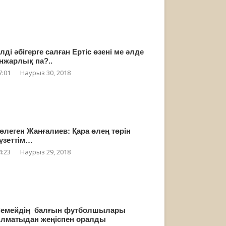
лді әбігерге салған Ертіс өзені ме әлде
нжарлық па?..
7:01
Наурыз 30, 2018
өлеген Жанғалиев: Қара өлең төрін
үзеттім…
4:23
Наурыз 29, 2018
емейдің балғын футболшылары
лматыдан жеңіспен оралды