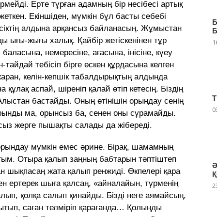
мейді. Ерте тұрған адамның бір несібесі артық
еткен. Екіншіден, мүмкін бұл басты себебі
, есіктің алдына арқансыз байланасың. Жұмыстан
лды ығы-жығы халық. Қайбір жетіскенінен тұр
1
баласына, немересіне, ағасына, інісіне, күеу
тайдай тебісіп бірге өскен құрдасына келген
-жаран, келін-кепшік табалдырықтың алдында
құлақ аспай, шіреніп қалай өтіп кетесің. Біздің
 Алыстан бастайды. Оның өтінішін орындау сенің
0
орынды ма, орынсыз ба, сенен оны сұрамайды.
сыз жерге пышақты салады да жібереді.
н орындау мүмкін емес әрине. Бірақ, шамамның
стым. Отыра қалып заңның бабтарын тәптіштеп
Ә
ан шықпасаң жата қалып ренжиді. Өкпелері қара
Қ
н ертерек шыға қалсаң, «айналайын, түрменің
2
алып, қолқа салып қинайды. Бізді неге аямайсың,
ғытып, саған телміріп қарағанда… Қолыңды