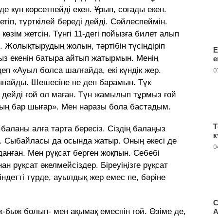
 күн көрсетпейді екен. Ұрып, соғады екен.
іп, түрткілей береді дейді. Сөйлеспеймін.
көзім жетсін. Түнгі 11-дегі пойызға билет алып
і. Жолықтырудың жолын, тәртібін түсіндіріп
Е
ыз екенін батыра айтып жатырмын. Менің
е
еп «Ауыл болса шалғайда, екі күндік жер.
0
тынайды. Шешесіне не деп барамын. Түк
ің дейді ғой ол маған. Түн жамылып тұрмыз ғой
лың бар шығар». Мен наразы бола бастадым.
Т
е баланы алға тарта бересіз. Сіздің балаңыз
к
н. Сыбайласы да осында жатыр. Оның әкесі де
0
данған. Мен рұқсат берген жоқпын. Себебі
ан рұқсат әкелмейсіздер. Біреуіңізге рұқсат
індетті түрде, ауылдық жер емес пе, бәріне
С
ж-быж болып- мен ақымақ емеспін ғой. Өзіме де,
А