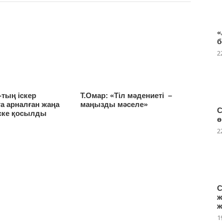
«
б
2
тың іскер
Т.Омар: «Тіл мәдениеті –
а арналған жаңа
маңызды мәселе»
С
іске қосылды
ө
2
С
ж
ж
1