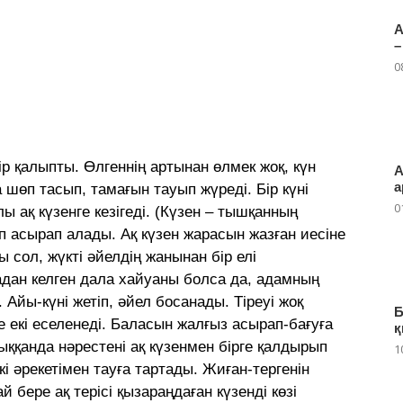
А
–
0
р қалыпты. Өлгеннің артынан өлмек жоқ, күн
А
а
 шөп тасып, тамағын тауып жүреді. Бір күні
0
ы ақ күзенге кезігеді. (Күзен – тышқанның
іп асырап алады. Ақ күзен жарасын жазған иесіне
ол, жүкті әйелдің жанынан бір елі
дан келген дала хайуаны болса да, адамның
. Айы-күні жетіп, әйел босанады. Тіреуі жоқ
Б
 де екі еселенеді. Баласын жалғыз асырап-бағуға
қ
ыққанда нәрестені ақ күзенмен бірге қалдырып
1
кі әрекетімен тауға тартады. Жиған-тергенін
 бере ақ терісі қызараңдаған күзенді көзі