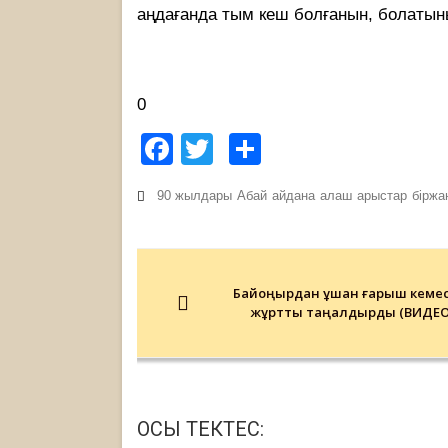
аңдағанда тым кеш болғанын, болатын
0
Facebook
Twitter
Share
90 жылдары
Абай
айдана
алаш
арыстар
біржа
Post
navigation
Байқоңырдан ұшқан ғарыш кемес
жұртты таңқалдырды (ВИДЕО
ОСЫ ТЕКТЕС: