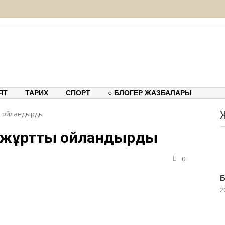
тық-танымдық порталы
ЯТ
ТАРИХ
СПОРТ
○ БЛОГЕР ЖАЗБАЛАРЫ
ы ойландырды
м жұртты ойландырды
0
Б
2