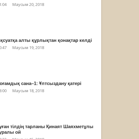
1:04
Маусым 20, 2018
қсуатқа алты құрлықтан қонақтар келді
0:47
Маусым 19, 2018
оғамдық сана–1: Ұлтсыздану қатері
8:00
Маусым 18, 2018
уған тілдің тарланы Қинаят Шаяхметұлы
уралы ой