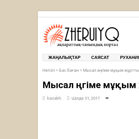
ЖЕРҰЙЫҚ
ақпарат
ЖАҢАЛЫҚТАР
САЯСАТ
РУХАНИ
Негізгі
>
Бас баған
>
Мысал әңгіме мұқым жұртт
Мысал әңгіме мұқы
kazakh
Шілде 31, 2017