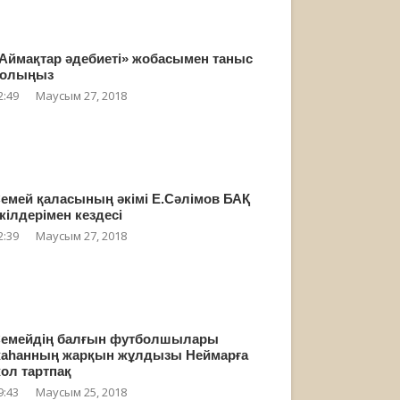
Аймақтар әдебиеті» жобасымен таныс
олыңыз
2:49
Маусым 27, 2018
емей қаласының әкімі Е.Сәлімов БАҚ
кілдерімен кездесі
2:39
Маусым 27, 2018
емейдің балғын футболшылары
аһанның жарқын жұлдызы Неймарға
ол тартпақ
9:43
Маусым 25, 2018