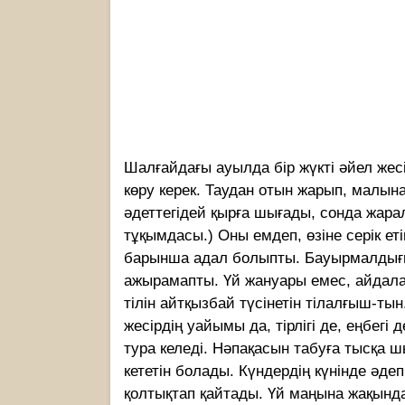
Шалғайдағы ауылда бір жүкті әйел жесі
көру керек. Таудан отын жарып, малына
әдеттегідей қырға шығады, сонда жарал
тұқымдасы.) Оны емдеп, өзіне серік ет
барынша адал болыпты. Бауырмалдығы с
ажырамапты. Үй жануары емес, айдала
тілін айтқызбай түсінетін тілалғыш-тын
жесірдің уайымы да, тірлігі де, еңбегі
тура келеді. Нәпақасын табуға тысқа ш
кететін болады. Күндердің күнінде әдеп
қолтықтап қайтады. Үй маңына жақындай