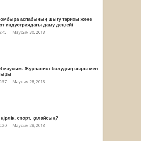
омбыра аспабының шығу тарихы және
рт индустриядағы даму деңгейі
9:45
Маусым 30, 2018
8 маусым: Журналист болудың сыры мен
жыры
0:57
Маусым 28, 2018
ңірлік, спорт, қалайсың?
0:20
Маусым 28, 2018