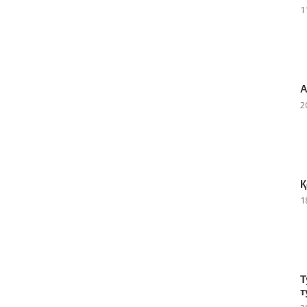
1
А
2
Қ
1
Т
т