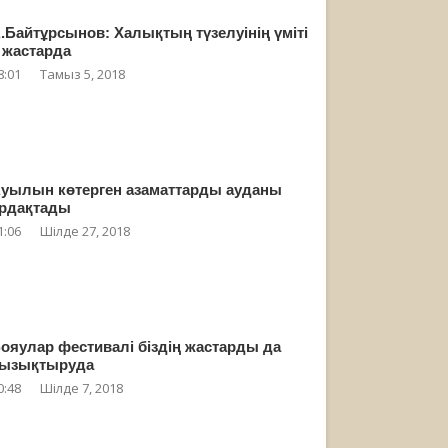
.Байтұрсынов: Халықтың түзелуінің үміті
 жастарда
8:01
Тамыз 5, 2018
уылын көтерген азаматтарды ауданы
рдақтады
1:06
Шілде 27, 2018
ояулар фестивалі біздің жастарды да
ызықтыруда
0:48
Шілде 7, 2018