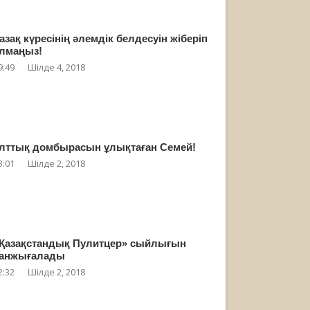
азақ күресінің әлемдік белдесуін жіберіп
лмаңыз!
9:49
Шілде 4, 2018
лттық домбырасын ұлықтаған Семей!
3:01
Шілде 2, 2018
Қазақстандық Пулитцер» сыйлығын
анжығалады
2:32
Шілде 2, 2018