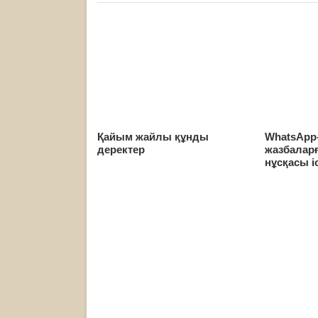
Қайым жайлы құнды
WhatsApp-
деректер
жазбаларғ
нұсқасы 