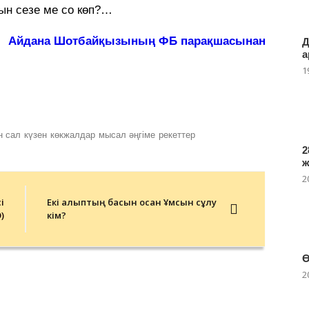
ын сезе ме со көп?…
Айдана Шотбайқызының ФБ парақшасынан
Д
а
1
н сал
күзен
көкжалдар
мысал әңгіме
рекеттер
2
2
і
Екі алыптың басын қосқан Ұмсын сұлу
)
кім?
Ө
2