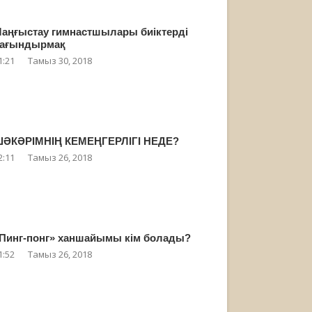
аңғыстау гимнастшылары биіктерді
ағындырмақ
1:21
Тамыз 30, 2018
ӘКӘРІМНІҢ КЕМЕҢГЕРЛІГІ НЕДЕ?
2:11
Тамыз 26, 2018
Пинг-понг» ханшайымы кім болады?
1:52
Тамыз 26, 2018