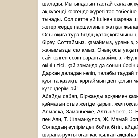
шалады. Иығындағын тастай сала ақ кү
ақ күзенді көргенде жүрегі тас төбесін
тынады. Сол сәтте үй ішінен шарана шы
жетер жерде паршаланып жатқан жыла
Осы оқиға тура біздің қазақ қоғамының 
біреу. Соттаймыз, қамаймыз, ұрамыз,
жанымызды саламыз. Оның осы уақытқа
сай келген сөзін сараптамаймыз. «Бүлі
өкініштісі, қай заманда да соның бәрін 
Дархан даладан келіп, талабы таудай ті
қуытта қазақты қорғаймын деп қолын м
күзендерім-ай!
Абайды сабап, Біржанды арқанмен қазыққ
қаймағын отыз жетіде қырып, желтоқс
Алмасқа, Заманбекке, Алтынбекке, С. 
пен Аян, Т. Жаманқұлов, Ж. Мамай боп 
Солардың әупірімдеп бойға бітіп, айда
шарана-рухты оған қас қылған аждаһал