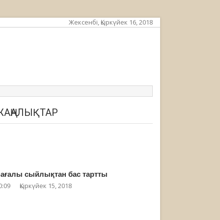
Жексенбі, Қыркүйек 16, 2018
ЖАҢАЛЫҚТАР
ағалы сыйлықтан бас тартты
0:09
Қыркүйек 15, 2018