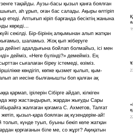
зенге тақайды. Аузы-басы қызыл қанға боялған
е шығып, аһ ұрып, оған бас салады. Ақыры өлтіріп
Қ
р етеді. Аптығып кіріп барғанда бесіктің жанына
а
нды көреді…
1
күйі секілді. Бір-бірінің алқымынан алып жатқан
 жығамыз, шаламыз. Жоқ қып жіберуге
 дейінгі адалдығына бойлап болмайыз, ісі мен
нді» дейміз, «Неге бүлінді?» демейміз. Ең
сырттан сығалаған біреу істемеді, өзіміз.
Ұ
2
ршілікке көндігіп, көпке қызмет қылып, қым-
алып ап иесіне былғанышты боп қалған ақ
а қармап, ірілерін Сібірге айдап, кілкіген
анда жер жастандырып, жардан жығуды Сары
«
Ыбырайға жалғаған қоғамға С. Ахметов, Талғат
қ
жетіп, қызыл-қара боялған ақ күзендерім-ай!
2
й толып, күнде туып, буыны бекіп келе жатқан
ардан қорғағанын біле ме, со жұрт? Ақиқатын