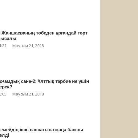
.Жаншаеваның төбеден ұрғандай төрт
мысалы
1:21
Маусым 21, 2018
оғамдық сана-2: Ұлттық тәрбие не үшін
ерек?
8:05
Маусым 21, 2018
емейдің ішкі саясатына жаңа басшы
елді