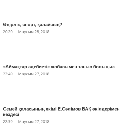
Өңірлік, спорт, қалайсың?
20:20
Маусым 28, 2018
«Аймақтар әдебиеті» жобасымен таныс болыңыз
22:49
Маусым 27, 2018
Семей қаласының әкімі Е.Сәлімов БАҚ өкілдерімен
кездесі
22:39
Маусым 27, 2018