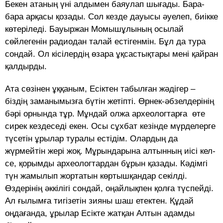
Бекен атаның үні алдымен баяулап шығады. Бара-
бара ар­қасы қозады. Сол кезде дауы­сы әуе­леп, биікке
көтеріледі. Ба­уыр­­­жан Момышұлының осылай
сөйлегенін радиодан талай есті­генмін. Бұл да тура
сондай. Ол кісілердің өзара ұқсастықтары мені қайран
қалдырды.
Ата сөзінен ұққаным, Есіктен табылған жәдігер –
біздің заманы­мызға бүтін жетіпті. Өрнек-әб­зел­дерінің
бәрі орнында тұр. Мұн­­дай олжа археологтарға өте
сирек кездеседі екен. Осы сұх­бат кезінде мүрделерге
түсетін ұрылар туралы естідім. Олар­дың да
жүрмейтін жері жоқ. Мұрындарына алтынның иісі кел­
се, қорымды археологтардан бұ­рын қазады. Кәдімгі
түн жамылып жортатын көртышқандар секілді.
Өздерінің әккілігі сондай, оңайлықпен қолға түспейді.
Ал ғылымға тигізетін зияны шаш етектен. Құдай
оңдағанда, ұры­лар Есікте жатқан Алтын адамды