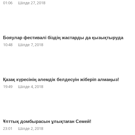
01:06
Шілде 27, 2018
Бояулар фестивалі біздің жастарды да қызықтыруда
10:48
Шілде 7, 2018
Қазақ күресінің әлемдік белдесуін жіберіп алмаңыз!
19:49
Шілде 4, 2018
Ұлттық домбырасын ұлықтаған Семей!
23:01
Шілде 2, 2018