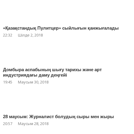
«Қазақстандық Пулитцер» сыйлығын қанжығалады
22:32
Шілде 2, 2018
Домбыра аспабының шығу тарихы және арт
индустриядағы даму деңгейі
19:45
Маусым 30, 2018
28 маусым: Журналист болудың сыры мен жыры
20:57
Маусым 28, 2018