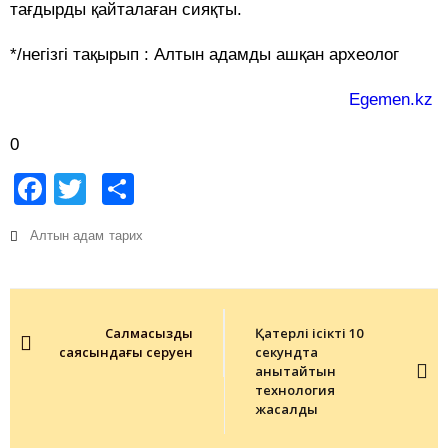
тағдырды қайталаған сияқты.
*/негізгі тақырып : Алтын адамды ашқан археолог
Egemen.kz
0
Facebook
Twitter
Share
Алтын адам
тарих
Post
navigation
Салмақсыздық
Қатерлі ісікті 10
саясындағы серуен
секундта
анықтайтын
технология
жасалды