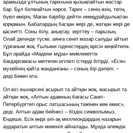
арамызда ұлтының тарихына қызықпайтын жастар
бар. Бұл болмайтын нәрсе. Тарих – сенің өзің, тегің,
бүкіл өмірің. Маған бәрібір дейтін немқұ­райдылықтан
қорқамын. Ба­балардың басқан жері де, жатқан жері де
қасиетті. Соны білу, анықтау, зерттеу – парызың.
Олай дегенде түске, аянға сеніп ма­зар салуды айтып
тұрғаным жоқ. Ғылыми ізденістердің өрі­сін кеңейтелік.
Бұл орайда «Мәдени мұра» мемлекеттік
бағдарламасы көптеген игілікті істерді бітірді. «Есік»
музейінің қайта жанданғаны – соның бір дәлелі, −
деді Бекен ата.
Ол кісі ешнәрсені асырып та айтқан жоқ, жасырып та
айтқан жоқ. «Алтын адамның бағасы Санкт-
Петербургтегі орыс пат­шасының тәжінен кем емес»,
деді. Алтын адам бейнесі – біздің символымыз.
Ендеше, Есік өңірі әлі-ақ миллиондардың назарын
аударатын алтын мекенге айналады. Мұнда әлемдік