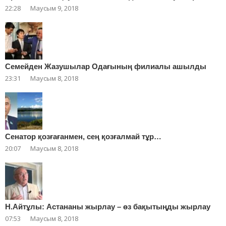
22:28
Маусым 9, 2018
Cемейден Жазушылар Одағының филиалы ашылды
23:31
Маусым 8, 2018
Сенатор қозғағанмен, сең қозғалмай тұр…
20:07
Маусым 8, 2018
Н.Айтұлы: Астананы жырлау – өз бақытыңды жырлау
07:53
Маусым 8, 2018