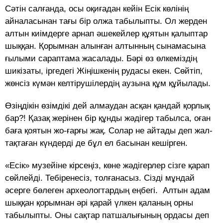
Сәтін салғанда, осы оқиғадан кейін Есік көлінің
айналасынан тағы бір олжа табылыпты. Ол жерден
алтын киімдерге арнап әшекейлер құятын қалыптар
шыққан. Қорымнан алынған алтынның сынамасына
ғылыми сараптама жасалады. Бәрі өз өлкеміздің
шикізаты, іргедегі Жіңішкенің рудасы екен. Сөйтіп,
жөнсіз күмән келтірушілердің аузы­на құм құйылады.
Өзіңдікін өзімдікі дей алмау­дан асқан қандай қорлық
бар?! Қазақ жерінен бір құнды жәдігер табылса, оған
баға қоятын жо­­-ға­р­­­­ғы жақ. Солар не айтады деп жал­­
тақтаған күндерді де бұл ел басынан кешірген.
«Есік» музейіне кірсеңіз, көне жәдігерлер сізге қарап
сөйлейді. Тебіренесіз, толғанасыз. Сіз­ді мұндай
әсерге бөлеген ар­хео­логтардың еңбегі. Алтын адам
шыққан қо­­рым­­­­­­­­нан әрі қарай үлкен қаланың ор­ны
табылыпты. Оны сақтар патшалығының ордасы деп