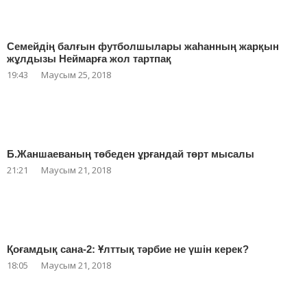
Семейдің балғын футболшылары жаһанның жарқын
жұлдызы Неймарға жол тартпақ
19:43
Маусым 25, 2018
Б.Жаншаеваның төбеден ұрғандай төрт мысалы
21:21
Маусым 21, 2018
Қоғамдық сана-2: Ұлттық тәрбие не үшін керек?
18:05
Маусым 21, 2018