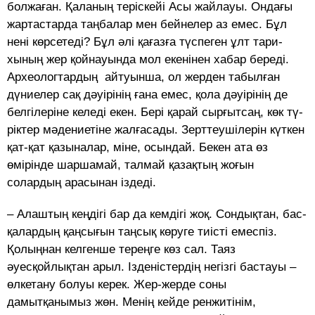
бол­жаған. Қаланың теріскейі Асы жайлауы. Ондағы
жартастарда таңбалар мен бейнелер аз емес. Бұл
нені көрсетеді? Бұл әлі қағазға түспеген ұлт та­­­ри­­
хының жер қойнауында мол екенінен хабар береді.
Ар­хео­логтардың айтуынша, ол жер­­­ден табылған
дүниелер сақ дә­уі­­рінің ғана емес, қола дәуі­рі­нің де
белгілеріне келеді екен. Бері қарай сырғытсаң, көк тү­
ріктер мәдениетіне жалғасады. Зерттеушілерін күткен
қат-қат қазыналар, міне, осындай. Бекен ата өз
өмірінде шаршамай, талмай қазақтың жоғын
солардың арасынан іздеді.
– Алаштың кеңдігі бар да кемдігі жоқ. Сондықтан, бас­
қа­лардың қаңсығын таңсық кө­руге тиісті емеспіз.
Қолыңнан кел­­генше тереңге көз сал. Таяз
әуесқойлықтан арыл. Ізде­ніс­тердің негізгі бастауы –
өлкетану болуы керек. Жер-жерде соны
дамытқанымыз жөн. Менің кейде ренжитінім,