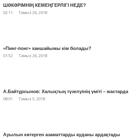
ШӘКӘРІМНІҢ КЕМЕҢГЕРЛІГІ НЕДЕ?
02:11
Тамыз 26, 2018
«Пинг-понг» ханшайымы кім болады?
01:52
Тамыз 26, 2018
А.Байтұрсынов: Халықтың түзелуінің үміті – жастарда
08:01
Тамыз 5, 2018
Ауылын көтерген азаматтарды ауданы ардақтады