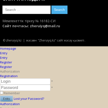
Search
for:
Мемлекеттік тіркеу № 16182-СИ
Сайт почтасы:
zheruiyq@mail.ru
© zheruiyq.kz
|
жасаған
"Zheruiyq.kz" сайт жасау қызметі
.
Homepage
Entry
Entry
Register
Register
Authorization
Registration
*
*
Remember
Lost your Password?
Authorization