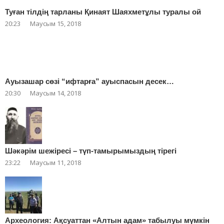
Туған тілдің тарланы Қинаят Шаяхметұлы туралы ой
20:23
Маусым 15, 2018
Ауызашар сөзі “ифтарға” ауыспасын десек…
20:30
Маусым 14, 2018
Шәкәрім шежіресі – түп-тамырымыздың тірегі
23:22
Маусым 11, 2018
Археология: Ақсуаттан «Алтын адам» табылуы мүмкін