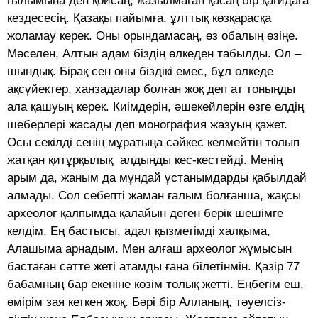
ғылымына ден қойсаң, жазылмаған қасаң бір қағидаға
кездесесің. Қазақы пайымға, ұлттық көзқарасқа
жоламау керек. Оны орындамасаң, өз обалың өзіңе.
Мәселен, Алтын адам біздің өлкеден табылды. Ол –
шындық. Бірақ сен оны біздікі емес, бұл өлкеде
ақсүйектер, ханзадалар болған жоқ деп ат тоныңды
ала қашуың керек. Киімдерін, әше­кейлерін өзге елдің
шеберлері жасады деп монография жазуың қажет.
Осы секілді сенің мұра­тыңа сәйкес келмейтін толып
жатқан қитұрқылық алдыңды кес-кестейді. Менің
арым да, жаным да мұндай ұстанымдарды қабылдай
алмады. Сол себепті жаман ға­лым болғанша, жақсы
археолог қалпымда қалайын деген берік шешімге
келдім. Ең­ бас­тысы, адал қызметімді хал­қы­ма,
Алашыма арнадым. Мен алғаш археолог жұмысын
бас­таған сәтте жеті атамды ғана бі­летінмін. Қазір 77
бабамның бар екеніне көзім толық жетті. Еңбегім еш,
өмірім зая кеткен жоқ. Бәрі бір Алланың, тә­уе­л­сіз­