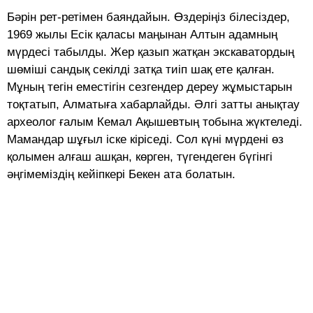
Бәрін рет-ретімен баяндайын. Өздеріңіз білесіздер,
1969 жылы Есік қаласы маңынан Алтын адамның
мүрдесі табылды. Жер қазып жатқан экскаватордың
шө­міші сандық секілді затқа тиіп шақ ете қалған.
Мұның те­гін еместігін сезгендер дереу жұ­­мыс­тарын
тоқтатып, Алма­тыға хабарлайды. Әлгі затты анық­тау
археолог ғалым Кемал Ақышевтың тобына жүктеледі.
Мамандар шұғыл іске кіріседі. Сол күні мүрдені өз
қолымен ал­ғаш ашқан, көрген, түгендеген бүгінгі
әңгімеміздің кейіпкері Бекен ата болатын.