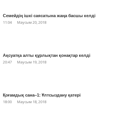
Семейдің ішкі саясатына жаңа басшы келді
11:04
Маусым 20, 2018
Ақсуатқа алты құрлықтан қонақтар келді
20:47
Маусым 19, 2018
Қоғамдық сана–1: Ұлтсыздану қатері
18:00
Маусым 18, 2018