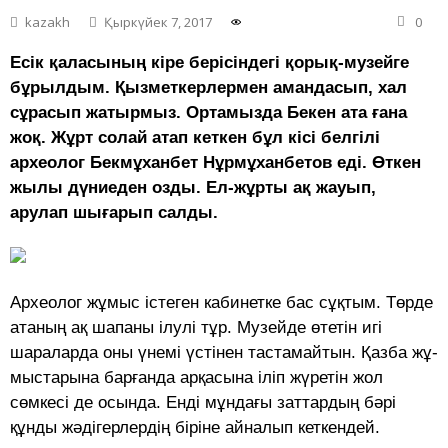
kazakh
Қыркүйек 7, 2017
0
Есік қаласының кіре берісіндегі қорық-музейге
бұрылдым. Қызметкерлермен амандасып, хал
сұрасып жатырмыз. Ортамызда Бекен ата ғана
жоқ. Жұрт солай атап кеткен бұл кісі белгілі
археолог Бекмұханбет Нұрмұханбетов еді. Өткен
жылы дүниеден озды. Ел-жұрты ақ жауып,
арулап шығарып салды.
Археолог жұмыс істеген ка­би­нетке бас сұқтым. Төрде
атаның ақ шапаны ілулі тұр. Музейде өтетін игі
шараларда оны үнемі үстінен тастамай­тын. Қазба жұ­
мыс­тарына барғанда арқасына іліп жүретін жол
сөмкесі де осында. Енді мұндағы заттардың бәрі
құнды жәдігерлердің біріне айналып кеткендей.