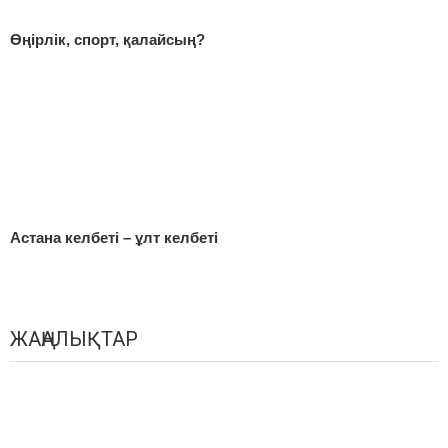
Өңірлік, спорт, қалайсың?
Астана келбеті – ұлт келбеті
ЖАҢАЛЫҚТАР