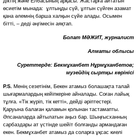
діктің және Елбасының арқа­сы. Жастарға айтатын
өсиетім мынада: ұлтыңды сүй, ұлтын сүй­ген азамат
қана әлемнің барша халқын сүйе алады. Осымен
бітті, – деді әңгімесін аяқтап.
Болат МӘЖИТ, журналист
Алматы облысы
Суреттерде: Бекмұханбет Нұрмұханбетов;
музейдің сырт­қы көрінісі
Р.S.
Менің сезетінім, Бекен ата­мыз болашақта талай
шы­ғар­­малардың кейіпкеріне айналады. Соған лайық
тұлға. «Тік­ жүріп, тік кетті», дейді әріп­тес­тері.
Қаруына балаған қала­мын қолынан тас­тамапты.
Әпса­наларда айтылатын аңыз бар. Шыңғысханның
сарбаздары ат үстінде шейіт болғанды армандаған
екен. Бекмұханбет атамыз да соларға ұқсас киелі