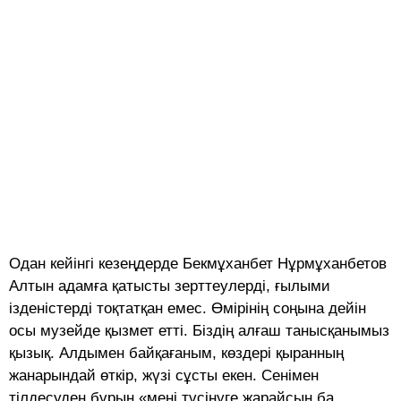
Одан кейінгі кезеңдерде Бек­мұ­ханбет Нұрмұханбетов
Алтын адамға қатысты зерттеулерді, ғы­лыми
ізденістерді тоқтатқан емес. Өмірінің соңына дейін
осы музейде қызмет етті. Біздің алғаш танысқанымыз
қызық. Алдымен байқағаным, көздері қыранның
жанарындай өткір, жүзі сұсты екен. Сенімен
тілдесуден бұрын «мені түсінуге жарайсың ба,