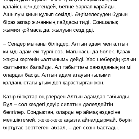
қалайсың?» дегендей, бетіңе бар­лап қарайды.
Ашылуы қиын құлып секілді. Әңгімелесуден бұрын
біраз ақпар жиғанның пайдасы тиді. Соншалық
жымия қоймаса да, жылуын сездірді.
– Сендер мынаны біліңдер. Ал­тын адам мен алтын
киімді адам екі түрлі сөз. Мағынасы да бөлек. Қазақ
жақсы көргенін «алтыным» дейді. Хас шебердің қолын
«алтынға» балайды. Ал та­быттағы ханзаданың киімі
олар­дан басқа. Алтын адам атауын ғылыми
қолданыстағы ұғым деп қарастырған жөн.
Қазір бірқатар өңірлерден Ал­тын адамдар табылды.
Бұл – сол кездегі дәуір сипатын дәлелдейтін
белгілер. Сондықтан, оларды әр аймақ өздеріне
меншіктемей, же­ке-жеке аңызға айналдырмай, бәрін
біртұтас зерттегені абзал, – деп сөзін бастады.