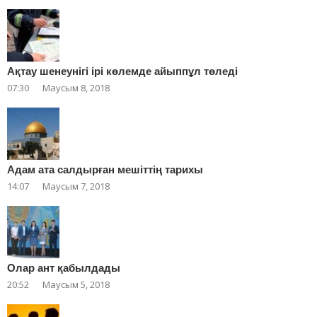
Ақтау шенеунігі ірі көлемде айыппұл төледі
07:30
Маусым 8, 2018
Адам ата салдырған мешіттің тарихы
14:07
Маусым 7, 2018
Олар ант қабылдады
20:52
Маусым 5, 2018