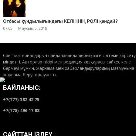
Отбасы құндылығындағы КЕЛІННІҢ РӨЛІ қандай?
07:05
Маусым 5, 2018
Сайт материалдарын пайдаланғанда дереккөзге сілтеме көрсету
міндетті. Авторлар пікірі мен редакция көзқарасы сәйкес келе
бермеуі мүмкін. Жарнама мен хабарландырулардың мазмұнына
жарнама беруші жауапты.
БАЙЛАНЫС:
+7(777) 382 42 75
+7(778) 496 17 88
САЙТТАН ІЗДЕУ…