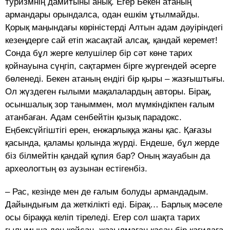
туризмнің дамитыны анық. Егер Бекен атаның
армандары орындалса, одан ешкім ұтыл­майды.
Қорық маңындағы көріністерді Алтын адам дәуірін­дегі
кезеңдерге сай етіп жасақтай алсақ, қандай керемет!
Сонда бұл жерге келушілер бір сәт көне тарих
қойнауына сүңгіп, сақтармен бірге жүргендей әсерге
бөленеді. Бекен атаның ендігі бір қыры – жазғыштығы.
Ол жүздеген ғылыми мақалалардың авторы. Бірақ,
осыншалық зор таныммен, мол мүмкіндікпен ғалым
атанбаған. Адам сенбейтін қызық парадокс.
Еңбексүйгіштігі ерен, енжарлыққа жаны қас. Қағазы
қасында, қаламы қолында жүрді. Ендеше, бұл жерде
біз білмейтін қандай құпия бар? Оның жауабын да
археологтың өз аузынан естігенбіз.
– Рас, кезінде мен де ғалым болуды армандадым.
Дайындығым да жеткілікті еді. Бірақ… Барлық мәселе
осы біраққа келіп тіреледі. Егер сол шақта тарих