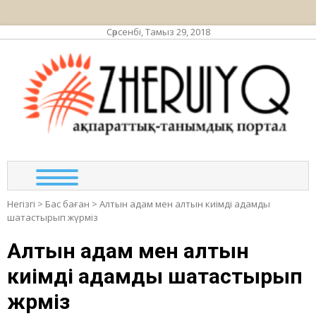
Сәрсенбі, Тамыз 29, 2018
ЖЕР
ақпа
та
по
Негізгі
>
Бас баған
>
Ал­тын адам мен алтын киімді адамды
шатастырып жүрміз
Ал­тын адам мен алтын
киімді адамды шатастырып
жүрміз