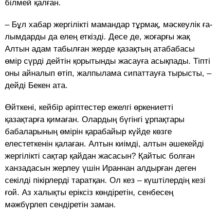
білмей қалған.
– Бұл хабар жергілікті мамандар тұрмақ, мәскеулік ға­
лым­­­дарды да елең еткізді. Де­се де, жоғарғы жақ
Алтын адам та­­былған жерде қазақтың ата­бабасы
өмір сүрді дейтін қоры­тынды жасауға асықпады. Тіпті
оны айналып өтіп, жалпылама сипаттауға тырысты, –
дейді Бе­кен ата.
Өйткені, кейбір әріптестер ежел­гі өркениетті
қазақтарға қи­маған. Олардың бүгінгі ұрпақтары
бабаларының өмірін қарабайыр күйде көзге
елестеткенін қалаған. Алтын киімді, алтын әшекейді
жергілікті сақтар қайдан жасасын? Қайтыс болған
ханзадасын жерлеу үшін Ираннан алдырған деген
секілді пікірлерді таратқан. Ол кез – күштілердің кезі
ғой. Аз халықты еріксіз көндіретін, сенбесең
мәжбүрлеп сендіретін заман.