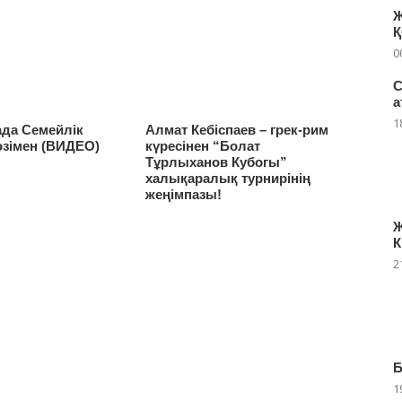
Ж
0
С
а
1
ада Семейлік
Алмат Кебіспаев – грек-рим
өзімен (ВИДЕО)
күресінен “Болат
Тұрлыxанов Кубогы”
xалықаралық турнирінің
жеңімпазы!
Ж
К
2
Б
1