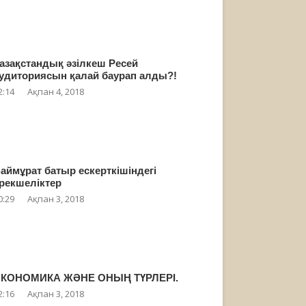
азақстандық әзілкеш Ресей
удиториясын қалай баурап алды?!
2:14
Ақпан 4, 2018
аймұрат батыр ескерткішіндегі
рекшеліктер
0:29
Ақпан 3, 2018
КОНОМИКА ЖӘНЕ ОНЫҢ ТҮРЛЕРІ.
2:16
Ақпан 3, 2018