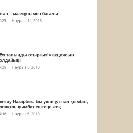
ітап – мазмұнымен бағалы
0:25
Наурыз 14, 2018
Өз талыңды отырғыз!» акциясын
олдайық!
7:29
Наурыз 6, 2018
ентау Назарбек: Біз үшін ұлттан қымбат,
рпақтан қымбат ештеңе жоқ
4:16
Наурыз 5, 2018