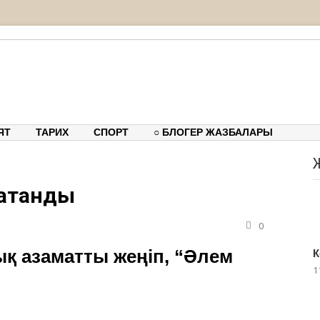
тық-танымдық порталы
ЯТ
ТАРИХ
СПОРТ
○ БЛОГЕР ЖАЗБАЛАРЫ
 атанды
0
ық азаматты жеңіп, “Әлем
К
1