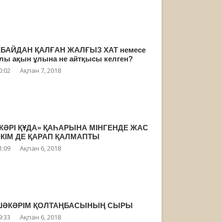
БАЙДАН ҚАЛҒАН ЖАЛҒЫЗ ХАТ немесе
лы ақын ұлына не айтқысы келген?
0:02
Ақпан 7, 2018
КӘРІ ҚҰДА» ҚАҺАРЫНА МІНГЕНДЕ ЖАС
КІМ ДЕ ҚАРАП ҚАЛМАПТЫ
1:09
Ақпан 6, 2018
ШӘКӘРІМ ҚОЛТАҢБАСЫНЫҢ СЫРЫ
9:33
Ақпан 6, 2018