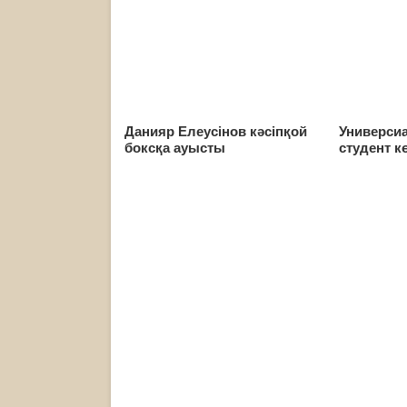
Данияр Елеусінов кәсіпқой
Универси
боксқа ауысты
студент к