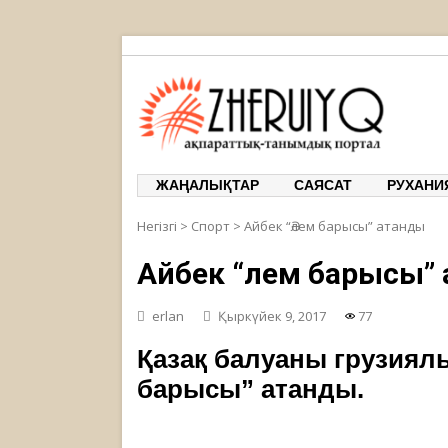
ЖЕРҰЙЫҚ
ақпарат
ЖАҢАЛЫҚТАР
САЯСАТ
РУХАНИ
Негізгі
>
Спорт
>
Айбек “Әлем барысы” атанды
Айбек “Әлем барысы”
erlan
Қыркүйек 9, 2017
77
Қазақ балуаны грузиял
барысы” атанды.