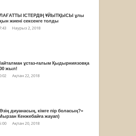
ЛАҒАТТЫ ІСТЕРДІҢ ҰЙЫТҚЫСЫ ұлы
қын жиені сексенге толды
7:43
Наурыз 2, 2018
айталман ұстаз-ғалым Қыдырниязовқа
00 жыл!
0:02
Ақпан 22, 2018
Өзің диуанасың, кімге пір боласың?»
Мырзан Кенжебайға жауап)
5:00
Ақпан 20, 2018