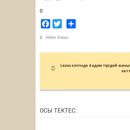
0
Facebook
Twitter
Share
Айбек
Барыс
Post
navigation
Lexus көлігінде 4 адам тірідей жаны
кетт
ОСЫ ТЕКТЕС: