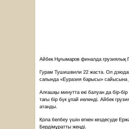
Айбек Нұғымаров финалда грузиялық Гу
Гурам Тушишвили 22 жаста. Ол дзюда
сапында «Еуразия барысы» сайысына 
Алғашқы минутта екі балуан да бір-бір
тағы бір бүк ұпай иеленді. Айбек груз
атанды.
Қола белбеу үшін өткен кездесуде Ер
Бердімұратты жеңді.