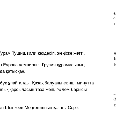
Ұ
а
1
рам Тушишвили кездесіп, жеңіске жетті.
М
1
1
н Еуропа чемпионы. Грузия құрамасының
да қатысқан.
 бүк ұпай алды. Қазақ балуаны екінші минутта
иялық қарсыласын таза жеіп, “Әлем барысы”
«
(
1
жан Шынкеев Моңғолияның қазағы Серік