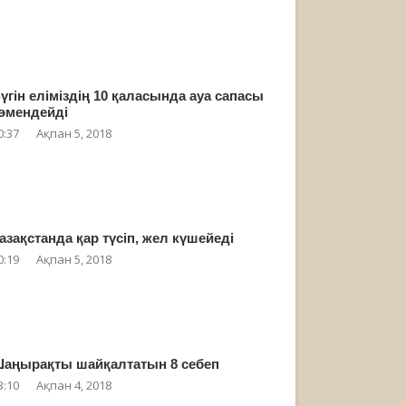
үгін еліміздің 10 қаласында ауа сапасы
өмендейді
0:37
Ақпан 5, 2018
азақстанда қар түсіп, жел күшейеді
0:19
Ақпан 5, 2018
аңырақты шайқалтатын 8 себеп
3:10
Ақпан 4, 2018