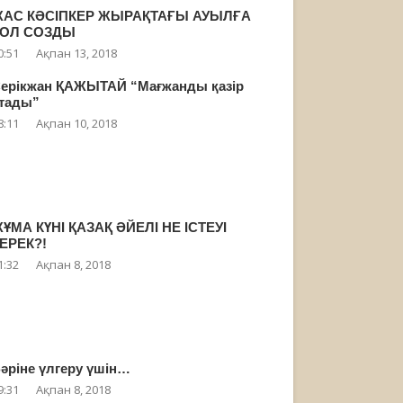
АС КӘСІПКЕР ЖЫРАҚТАҒЫ АУЫЛҒА
ҚОЛ СОЗДЫ
0:51
Ақпан 13, 2018
ерікжан ҚАЖЫТАЙ “Мағжанды қазір
тады”
8:11
Ақпан 10, 2018
ҰМА КҮНІ ҚАЗАҚ ӘЙЕЛІ НЕ ІСТЕУІ
ЕРЕК?!
1:32
Ақпан 8, 2018
әріне үлгеру үшін…
9:31
Ақпан 8, 2018