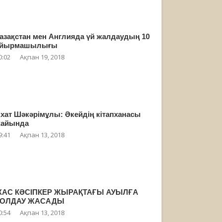
азақстан мен Англияда үй жалдаудың 10
айырмашылығы
0:02
Ақпан 19, 2018
хат Шәкәрімұлы: Әкейдің кітапханасы
айында
9:41
Ақпан 13, 2018
АС КӘСІПКЕР ЖЫРАҚТАҒЫ АУЫЛҒА
ҚОЛДАУ ЖАСАДЫ
0:54
Ақпан 13, 2018