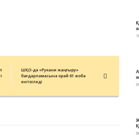
Қ
1
п
ШҚО-да «Рухани жаңғыру»
А
і
бағдарламасына орай 61 жоба
ж
енгізіледі
0
Ж
0