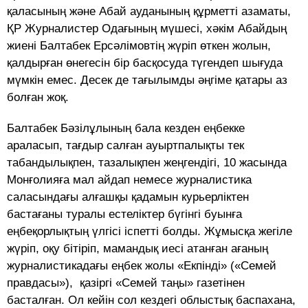
қаласының және Абай ауданының құрметті азаматы,
ҚР Журналистер Одағының мүшесі, хәкім Абайдың
жиені Балтабек Ерсәлімовтің жүріп өткен жолын,
қалдырған өнегесін бір басқосуда түгендеп шығуда
мүмкін емес. Десек де тағылымды әңгіме қатары аз
болған жоқ.
Балтабек Бәзілұлының бала кезден еңбекке
араласып, тағдыр салған ауыртпалықты тек
табандылықпен, тазалықпен жеңгендігі, 10 жасында
Монғолияға мал айдап немесе журналистика
саласындағы алғашқы қадамын курьерліктен
бастағаны туралы естеліктер бүгінгі буынға
еңбеқорлықтың үлгісі іспетті болды. Жұмысқа жегіле
жүріп, оқу бітіріп, мамандық иесі атанған ағаның
журналистикадағы еңбек жолы «Екпінді» («Семей
правдасы»), қазіргі «Семей таңы» газетінен
басталған. Ол кейін сол кездегі облыстық баспахана,