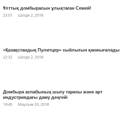
Ұлттық домбырасын ұлықтаған Семей!
23:01
Шілде 2, 2018
«Қазақстандық Пулитцер» сыйлығын қанжығалады
22:32
Шілде 2, 2018
Домбыра аспабының шығу тарихы және арт
индустриядағы даму деңгейі
19:45
Маусым 30, 2018