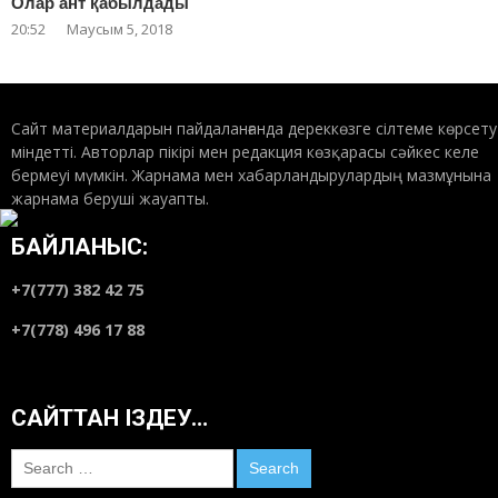
Олар ант қабылдады
20:52
Маусым 5, 2018
Сайт материалдарын пайдаланғанда дереккөзге сілтеме көрсету
міндетті. Авторлар пікірі мен редакция көзқарасы сәйкес келе
бермеуі мүмкін. Жарнама мен хабарландырулардың мазмұнына
жарнама беруші жауапты.
БАЙЛАНЫС:
+7(777) 382 42 75
+7(778) 496 17 88
САЙТТАН ІЗДЕУ…
Search
for: