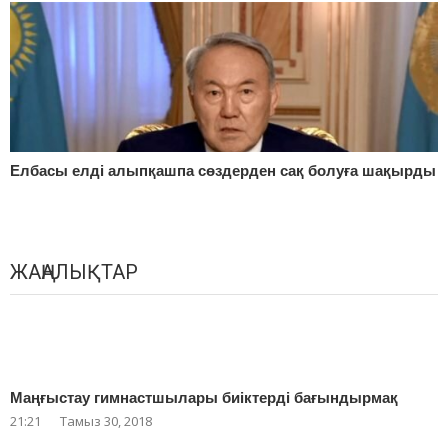
Елбасы елді алыпқашпа сөздерден сақ болуға шақырды
ЖАҢАЛЫҚТАР
Маңғыстау гимнастшылары биіктерді бағындырмақ
21:21
Тамыз 30, 2018