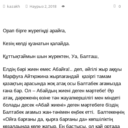
kazakh
Наурыз 2, 2018
0
Орап бірге жүрегіңді арайға,
Кезің келді қуанатын қалайда.
Құттықтаймын шын жүректен, Уа, Балташ,
Елдің бәрі жиен емес Абайға!.. деп, әйгілі жыр аққуы
Марфуға Айтқожина жырлағандай қазіргі тамам
қазақтың арасында жоқ атақ осы Балтабек ағамызда
ғана бар. Ол – Абайдың жиені деген мәртебе! Әр
атақ, дәреженің өзіне тән жауапкершілігі мен міндеті
болады десек «Абай жиені» деген мәртебеге біздің
Балтабек ағамыз жан-тәнімен еңбек етті. Балтекеңнің
«Ойға барғаны да, қырға барғаны да» көпшіліктің
көзалдында келе жатыр. Ең бастысы, ол қай ортада