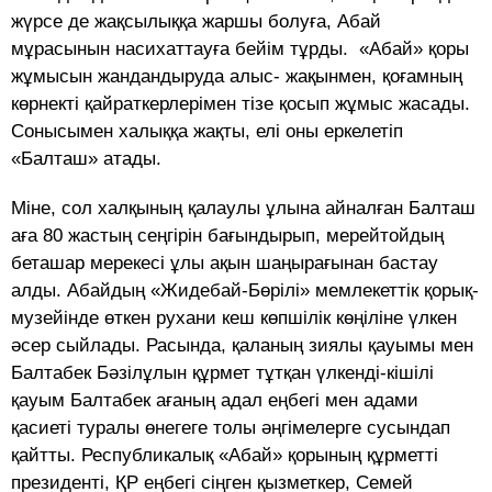
жүрсе де жақсылыққа жаршы болуға, Абай
мұрасынын насихаттауға бейім тұрды. «Абай» қоры
жұмысын жандандыруда алыс- жақынмен, қоғамның
көрнекті қайраткерлерімен тізе қосып жұмыс жасады.
Сонысымен халыққа жақты, елі оны еркелетіп
«Балташ» атады.
Міне, сол халқының қалаулы ұлына айналған Балташ
аға 80 жастың сеңгірін бағындырып, мерейтойдың
беташар мерекесі ұлы ақын шаңырағынан бастау
алды. Абайдың «Жидебай-Бөрілі» мемлекеттік қорық-
музейінде өткен рухани кеш көпшілік көңіліне үлкен
әсер сыйлады. Расында, қаланың зиялы қауымы мен
Балтабек Бәзілұлын құрмет тұтқан үлкенді-кішілі
қауым Балтабек ағаның адал еңбегі мен адами
қасиеті туралы өнегеге толы әңгімелерге сусындап
қайтты. Республикалық «Абай» қорының құрметті
президенті, ҚР еңбегі сіңген қызметкер, Семей