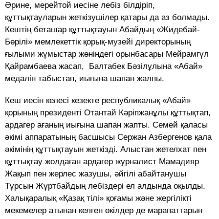
Әрине, мерейтой иесіне лебіз білдіріп,
құттықтауларын жеткізушілер қатары да аз болмады.
Кештің беташар құттықтауын Абайдың «Жидебай-
Бөрілі» мемлекеттік қорық-музейі директорының
ғылыми жұмыстар жөніндегі орынбасары Мейрамгүл
Қайрамбаева жасап, Балтабек Бәзілұлына «Абай»
медалін табыстап, иығына шапан жалпы.
Кеш иесін келесі кезекте республикалық «Абай»
қорының президенті Отантай Кәріпжанұлы құттықтап,
ардагер ағаның иығына шапан жапты. Семей қаласы
әкімі аппаратының басшысы Сержан Азбергенов қала
әкімінің құттықтауын жеткізді. Алыстан жетелхат пен
құттықтау жолдаған ардагер журналист Мамадияр
Жақып пен жерлес жазушы, әйгілі абайтанушы
Тұрсын Жұртбайдың лебіздері ел алдында оқылды.
Халықаралық «Қазақ тілі» қоғамы және жергілікті
мекемелер атынан келген өкілдер де марапаттарын