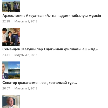
Археология: Ақсуаттан «Алтын адам» табылуы мүмкін
22:28
Маусым 9, 2018
Cемейден Жазушылар Одағының филиалы ашылды
23:31
Маусым 8, 2018
Сенатор қозғағанмен, сең қозғалмай тұр…
20:07
Маусым 8, 2018