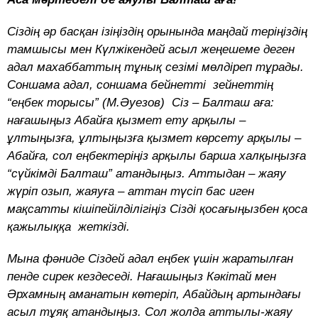
Сіздің әр басқан ізіңіздің орынында маңдай теріңіздің
тамшысы мен Күлжікендей асыл жеңешеме деген
адал махаббаттың тұнық сезімі мөлдіреп тұрады.
Соншама адал, соншама бейнетті зейнеттің
“еңбек торысы” (М.Әуезов) Сіз – Балташ аға:
нағашыңыз Абайға қызмет ету арқылы –
ұлтыңызға, ұлтыңызға қызмет көрсету арқылы –
Абайға, сол еңбектеріңіз арқылы барша халқыңызға
“сүйкімді Балташ” атандыңыз. Аттыдан – жаяу
жүріп озып, жаяуға – аттан түсіп бас иген
мақсатты кішіпейілділігіңіз Сізді қосағыңызбен қоса
қажылыққа жеткізді.
Мына фәниде Сіздей адал еңбек үшін жаратылған
пенде сирек кездеседі. Нағашыңыз Кәкітай мен
Әрхамның аманатын көтеріп, Абайдың артындағы
асыл тұяқ атандыңыз. Сол жолда аттылы-жаяу