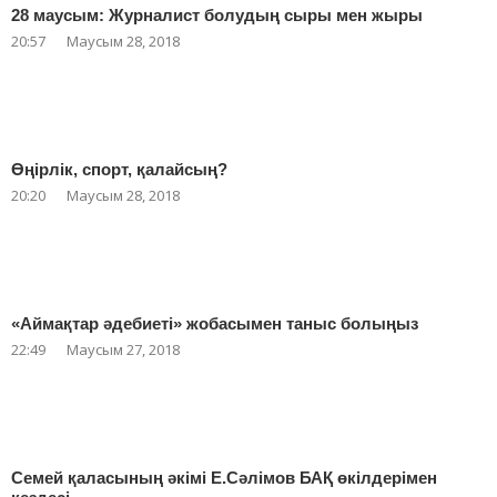
28 маусым: Журналист болудың сыры мен жыры
20:57
Маусым 28, 2018
Өңірлік, спорт, қалайсың?
20:20
Маусым 28, 2018
«Аймақтар әдебиеті» жобасымен таныс болыңыз
22:49
Маусым 27, 2018
Семей қаласының әкімі Е.Сәлімов БАҚ өкілдерімен