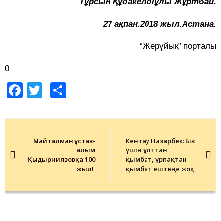
Тұрсын Құдакелдіұлы Жұртбай.
27 ақпан.2018 жыл.Астана.
“Жерұйық” порталы
0
Facebook
Twitter
Share
Post
navigation
Майталман ұстаз-
Кентау Назарбек: Біз
ғалым
үшін ұлттан
Қыдырниязовқа 100
қымбат, ұрпақтан
жыл!
қымбат ештеңе жоқ