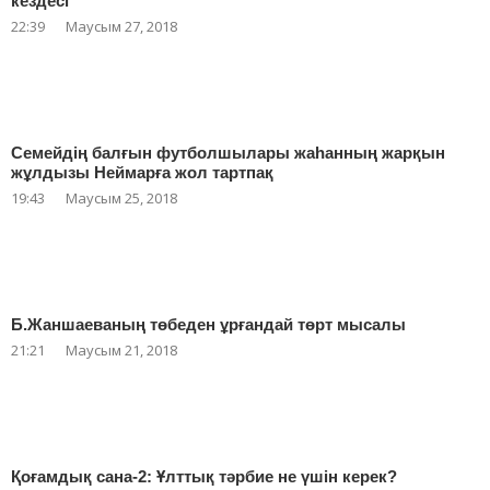
кездесі
22:39
Маусым 27, 2018
Семейдің балғын футболшылары жаһанның жарқын
жұлдызы Неймарға жол тартпақ
19:43
Маусым 25, 2018
Б.Жаншаеваның төбеден ұрғандай төрт мысалы
21:21
Маусым 21, 2018
Қоғамдық сана-2: Ұлттық тәрбие не үшін керек?