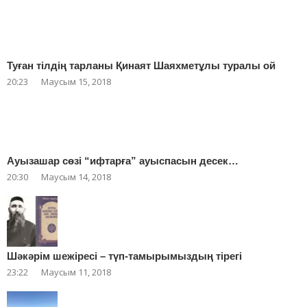
Туған тілдің тарланы Қинаят Шаяхметұлы туралы ой
20:23
Маусым 15, 2018
Ауызашар сөзі “ифтарға” ауыспасын десек…
20:30
Маусым 14, 2018
Шәкәрім шежіресі – түп-тамырымыздың тірегі
23:22
Маусым 11, 2018