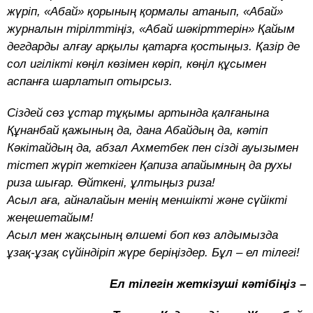
жүріп, «Абай» қорының қормалы атанып, «Абай»
журналын тірілттіңіз, «Абай шәкірттерін» Қайым
дегдарды алғау арқылы қатарға қостыңыз. Қазір де
сол игілікті көңіл көзімен көріп, көңіл құсымен
аспанға шарлатып отырсыз.
Сіздей сөз ұстар тұқымы артында қалғанына
Құнанбай қажының да, дана Абайдың да, кәтіп
Кәкітайдың да, абзал Ахметбек пен сізді ауызымен
тістеп жүріп жеткіген Қапиза апайымның да рухы
риза шығар. Өйткені, ұлтыңыз риза!
Асыл аға, айналайын менің меншікті және сүйікті
жеңешетайым!
Асыл мен жақсының өлшемі боп көз алдымызда
ұзақ-ұзақ сүйіндіріп жүре беріңіздер. Бұл – ел тілегі!
Ел тілегін жеткізуші кәтібіңіз –