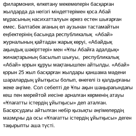
филармония, өлкетану мекемелерін басқарған
жылдарда да негізгі міндеттерімен қоса Абай
мұрасының насихатталуын әркез естен шығарған
емес. Балтабек ағаның ел аузынан тастамайтын
еңбектерінің басында республикалық «Абай»
журналының қайтадан жарық көруі, «Абайдық
ақындық шәкірттері» мен «Ұлы Абайға адалдық»
жинақтарының басылып шығуы, республикалық
«Абай» қорын құруы мақтанышпен айтылды. «Абай»
қорын 25 жыл басқарған жылдары қаншама мәдени
шаралардың ұйытқысы болып, өнегелі із қалдырғаны
жеке әңгіме. Сол себепті де Ұлы ақын шаңырағындағы
кеш пен мерейтой иесіне арналған көрменің атауы
«Ұлағатты істердің ұйытқысы» деп аталған.
Басқосудағы айтылған небір қызықты әңгімелердің
мазмұны да осы «Ұлағатты істердің ұйытқысы» деген
тақырыпты аша түсті.