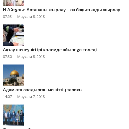
Н.Айтұлы: Астананы жырлау – өз бақытыңды жырлау
07:53
Маусым 8, 2018
Ақтау шенеунігі ірі көлемде айыппұл төледі
07:30
Маусым 8, 2018
Адам ата салдырған мешіттің тарихы
14:07
Маусым 7, 2018