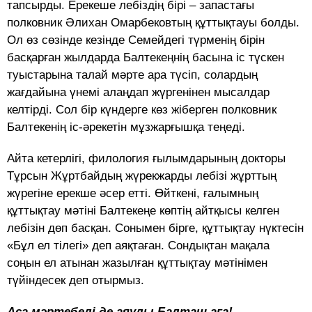
тапсырды. Ерекеше лебіздің бірі – запастағы
полковник Әлихан Омарбековтың құттықтауы болды.
Ол өз сөзінде кезінде Семейдегі түрменің бірін
басқарған жылдарда Балтекеңнің басына іс түскен
туыстарына талай мәрте ара түсіп, солардың
жағдайына үнемі алаңдап жүргенінен мысалдар
келтірді. Сол бір күндерге көз жіберген полковник
Балтекенің іс-әрекетін мұзжарғышқа теңеді.
Айта кетерлігі, филология ғылымдарының докторы
Тұрсын Жұртбайдың жүрекжарды лебізі жұрттың
жүрегіне ерекше әсер етті. Өйткені, ғалымның
құттықтау мәтіні Балтекеңе көптің айтқысы келген
лебізін дөп басқан. Сонымен бірге, құттықтау нүктесін
«Бұл ел тілегі» деп аяқтаған. Сондықтан мақала
соңын ел атынан жазылған құттықтау мәтінімен
түйіндесек деп отырмыз.
Аса мәртебелі де аяулы Балташ аға!