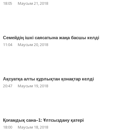
18:05
Маусым 21, 2018
Семейдің ішкі саясатына жаңа басшы келді
11:04
Маусым 20, 2018
Ақсуатқа алты құрлықтан қонақтар келді
20:47
Маусым 19, 2018
Қоғамдық сана–1: Ұлтсыздану қатері
18:00
Маусым 18, 2018