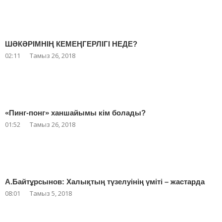
ШӘКӘРІМНІҢ КЕМЕҢГЕРЛІГІ НЕДЕ?
02:11
Тамыз 26, 2018
«Пинг-понг» ханшайымы кім болады?
01:52
Тамыз 26, 2018
А.Байтұрсынов: Халықтың түзелуінің үміті – жастарда
08:01
Тамыз 5, 2018