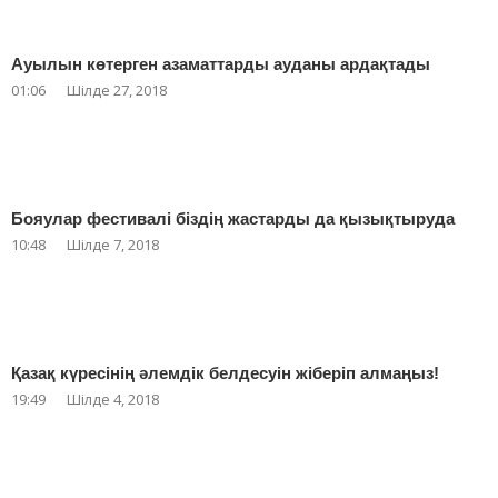
Ауылын көтерген азаматтарды ауданы ардақтады
01:06
Шілде 27, 2018
Бояулар фестивалі біздің жастарды да қызықтыруда
10:48
Шілде 7, 2018
Қазақ күресінің әлемдік белдесуін жіберіп алмаңыз!
19:49
Шілде 4, 2018