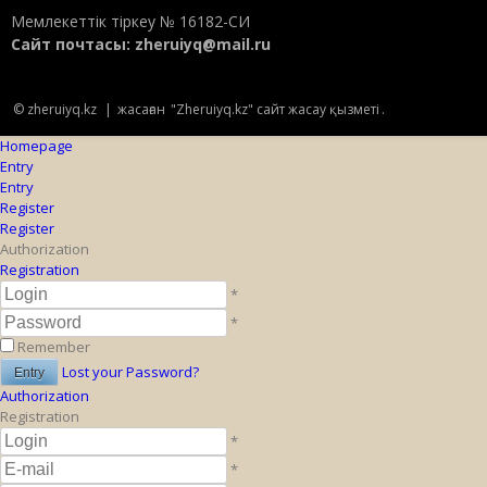
Мемлекеттік тіркеу № 16182-СИ
Сайт почтасы:
zheruiyq@mail.ru
© zheruiyq.kz
|
жасаған
"Zheruiyq.kz" сайт жасау қызметі
.
Homepage
Entry
Entry
Register
Register
Authorization
Registration
*
*
Remember
Lost your Password?
Authorization
Registration
*
*