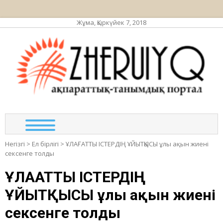
Жұма, Қыркүйек 7, 2018
ЖЕР
ақпа
та
по
Негізгі
>
Ел бірлігі
>
ҰЛАҒАТТЫ ІСТЕРДІҢ ҰЙЫТҚЫСЫ ұлы ақын жиені
сексенге толды
ҰЛАҒАТТЫ ІСТЕРДІҢ
ҰЙЫТҚЫСЫ ұлы ақын жиені
сексенге толды