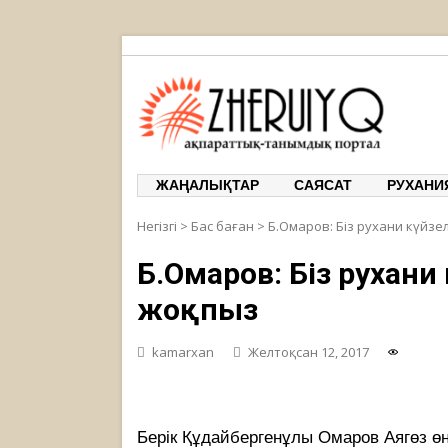
ЖЕРҰЙЫҚ
ақпарат
ЖАҢАЛЫҚТАР
САЯСАТ
РУХАНИ
Негізгі
>
Бас баған
>
Б.Омаров: Біз рухани күйз
Б.Омаров: Біз рухани
жоқпыз
kamarxan
Желтоқсан 12, 2017
Берік Құдайбергенұлы Омаров Аягөз өң