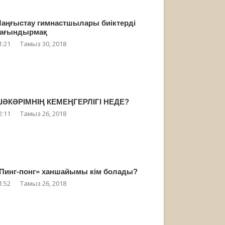
аңғыстау гимнастшылары биіктерді
ағындырмақ
1:21
Тамыз 30, 2018
ӘКӘРІМНІҢ КЕМЕҢГЕРЛІГІ НЕДЕ?
2:11
Тамыз 26, 2018
Пинг-понг» ханшайымы кім болады?
1:52
Тамыз 26, 2018