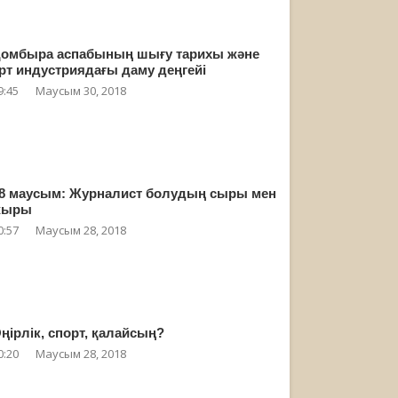
омбыра аспабының шығу тарихы және
рт индустриядағы даму деңгейі
9:45
Маусым 30, 2018
8 маусым: Журналист болудың сыры мен
жыры
0:57
Маусым 28, 2018
ңірлік, спорт, қалайсың?
0:20
Маусым 28, 2018