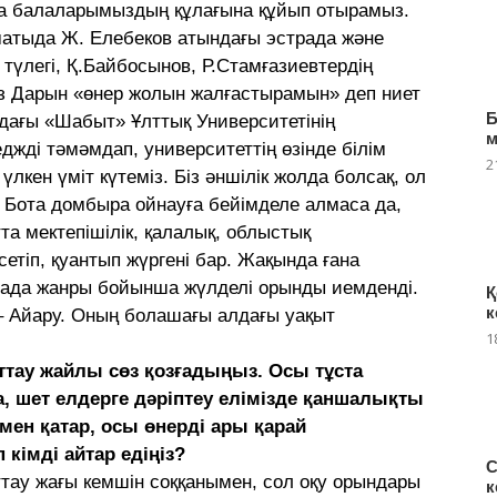
да балаларымыздың құлағына құйып отырамыз.
атыда Ж. Елебеков атындағы эстрада және
түлегі, Қ.Байбосынов, Р.Стамғазиевтердің
іміз Дарын «өнер жолын жалғастырамын» деп ниет
Б
адағы «Шабыт» Ұлттық Университетінің
еджді тәмәмдап, университеттің өзінде білім
2
кен үміт күтеміз. Біз әншілік жолда болсақ, ол
ым Бота домбыра ойнауға бейімделе алмаса да,
та мектепішілік, қалалық, облыстық
етіп, қуантып жүргені бар. Жақында ғана
рада жанры бойынша жүлделі орынды иемденді.
Қ
к
 – Айару. Оның болашағы алдағы уақыт
1
аттау жайлы сөз қозғадыңыз. Осы тұста
а, шет елдерге дәріптеу елімізде қаншалықты
мен қатар, осы өнерді ары қарай
кімді айтар едіңіз?
С
аттау жағы кемшін соққанымен, сол оқу орындары
к