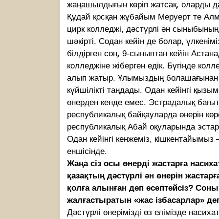
жаңашылдығын көріп жатсақ, оларды 
Құдай қосқан жұбайым Меруерт те Алм
цирк колледжі, дәстүрлі ән сыныбының 
шәкірті. Содан кейін де болар, үлкен
білдірген соң, 9-сыныптан кейін Астан
колледжіне жіберген едік. Бүгінде колл
алып жатыр. Ұлымыздың болашағынан үл
күйшілікті таңдады. Одан кейінгі қыз
өнерден кенде емес. Эстрадалық бағыт
республикалық байқауларда өнерін көрс
республикалық Абай оқуларында эста
Одан кейінгі кенжеміз, кішкентайымыз
еншісінде.
Жаңа сіз осы өнерді жастарға насих
қазақтың дәстүрлі ән өнерін жастарғ
қолға алынған деп есептейсіз? Соны
жалғастыратын «жас ізбасарлар» деп 
Дәстүрлі өнерімізді өз елімізде насих