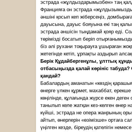
эстрада «жұлдыздарымызбен» таң қал
Францияға он эстрада «жұлдызымызды
әншіні қосып кеп жіберсеңіз, домбыраға
дауысына, дауыс бояуына екі таң қалы
эстрада әншісін тыңдамай қояр еді. Сол
төрімізді босатып беріп отырғанымызды
біз әлі рухани тоқырауға ұшыраған жоқ
жетегінде кетіп, ұрпақты аздырып алсақ
Берік Құдайбергенұлы, ұлттық құнд
отбасыңызда қалай көрініс табуда?
қандай?
Бабалардың аманатын «көздің қарашығ
өнерге үлкен құрмет, махаббат, ерекш
көңілінде, құлағында жүрсе екен деген
танылып келе жатқан кез-келген өнер 
күйші, эстрада не опера жанрының ор
айтып, өнерлерін «өзімізше» ортаға са
үңілген кезде, біреудің қателігін нем