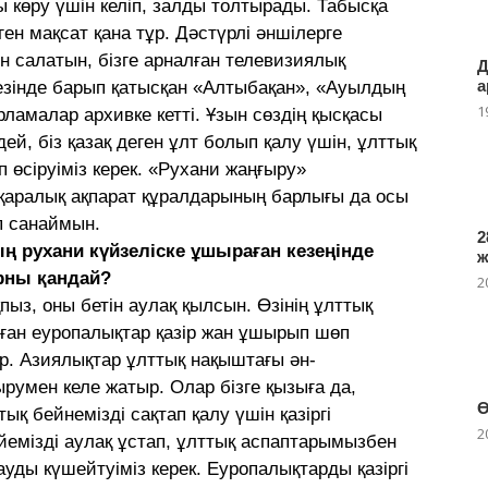
 көру үшін келіп, залды толтырады. Табысқа
ген мақсат қана тұр. Дәстүрлі әншілерге
н салатын, бізге арналған телевизиялық
Д
а
Кезінде барып қатысқан «Алтыбақан», «Ауылдың
1
ламалар архивке кетті. Ұзын сөздің қысқасы
дей, біз қазақ деген ұлт болып қалу үшін, ұлттық
іп өсіруіміз керек. «Рухани жаңғыру»
ұқаралық ақпарат құралдарының барлығы да осы
п санаймын.
2
ың рухани күйзеліске ұшыраған кезеңінде
орны қандай?
2
пыз, оны бетін аулақ қылсын. Өзінің ұлттық
ған еуропалықтар қазір жан ұшырып шөп
ыр. Азиялықтар ұлттық нақыштағы ән-
умен келе жатыр. Олар бізге қызыға да,
Ө
ық бейнемізді сақтап қалу үшін қазіргі
2
йемізді аулақ ұстап, ұлттық аспаптарымызбен
уды күшейтуіміз керек. Еуропалықтарды қазіргі