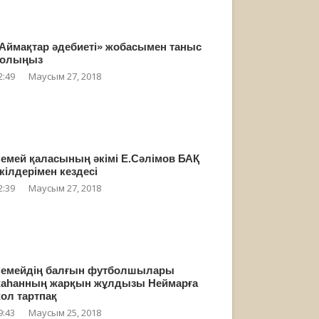
Аймақтар әдебиеті» жобасымен таныс
олыңыз
2:49
Маусым 27, 2018
емей қаласының әкімі Е.Сәлімов БАҚ
кілдерімен кездесі
2:39
Маусым 27, 2018
емейдің балғын футболшылары
аһанның жарқын жұлдызы Неймарға
ол тартпақ
9:43
Маусым 25, 2018