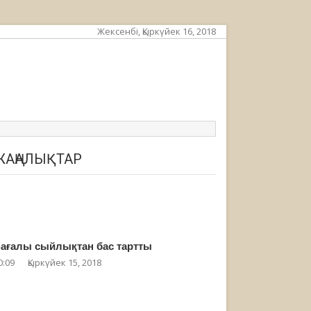
Жексенбі, Қыркүйек 16, 2018
ЖАҢАЛЫҚТАР
ағалы сыйлықтан бас тартты
0:09
Қыркүйек 15, 2018