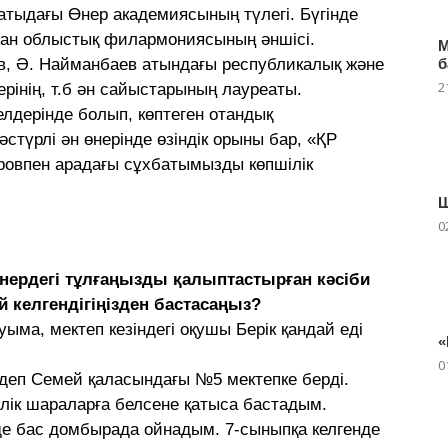
атыдағы Өнер академиясының түлегі. Бүгінде
ан облыстық филармониясының әншісі.
М
в, Ә. Найманбаев атындағы республикалық және
б
2
рінің, т.б ән сайыстарының лауреаты.
елдерінде болып, көптеген отандық
стүрлі ән өнерінде өзіндік орыны бар, «ҚР
аровпен арадағы сұхбатымызды көпшілік
Ш
0
 өнердегі тұлғаңызды қалыптастырған кәсіби
й келгендігіңізден бастасаңыз?
ыма, мектеп кезіндегі оқушы Берік қандай еді
«
0
деп Семей қаласындағы №5 мектепке берді.
лік шараларға белсене қатыса бастадым.
де бас домбырада ойнадым. 7-сыныпқа келгенде