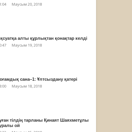
1:04
Маусым 20, 2018
қсуатқа алты құрлықтан қонақтар келді
0:47
Маусым 19, 2018
оғамдық сана–1: Ұлтсыздану қатері
8:00
Маусым 18, 2018
уған тілдің тарланы Қинаят Шаяхметұлы
уралы ой