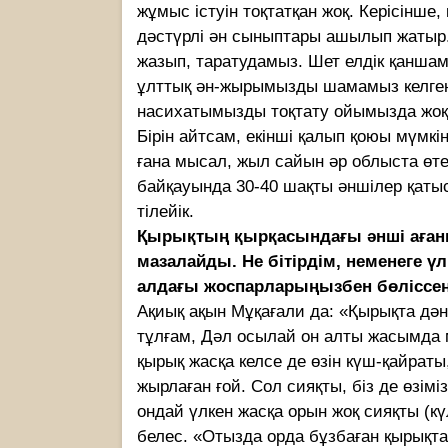
жұмыс істуін тоқтатқан жоқ. Керісінше
дәстүрлі ән сыныптары ашылып жатыр. Б
жазып, таратудамыз. Шет елдік қаншам
ұлттық ән-жырымызды шамамыз келген
насихатымызды тоқтату ойымызда жоқ.
Бірін айтсам, екінші қалып қоюы мүмкі
ғана мысал, жыл сайын әр облыста өте
байқауында 30-40 шақты әншілер қатыс
тілейік.
Қырықтың қырқасындағы әнші ағаны
мазалайды. Не бітірдім, неменеге 
алдағы жоспарларыңызбен бөліссең
Ақиық ақын Мұқағали да: «Қырықта дән
тұлғам, Дәл осылай он алты жасымда м
қырық жасқа келсе де өзін күш-қайраты
жырлаған ғой. Сол сияқты, біз де өзімізд
ондай үлкен жасқа орын жоқ сияқты (кү
белес. «Отызда орда бұзбаған қырықт