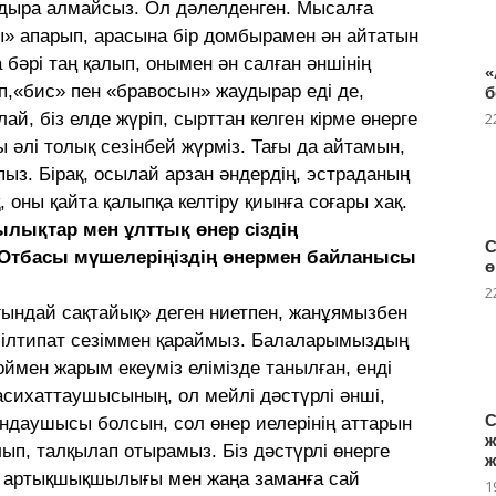
дыра алмайсыз. Ол дәлелденген. Мысалға
» апарып, арасына бір домбырамен ән айтатын
 бәрі таң қалып, онымен ән салған әншінің
«
п,«бис» пен «бравосын» жаудырар еді де,
б
ай, біз елде жүріп, сырттан келген кірме өнерге
2
 әлі толық сезінбей жүрміз. Тағы да айтамын,
пыз. Бірақ, осылай арзан әндердің, эстраданың
, оны қайта қалыпқа келтіру қиынға соғары хақ.
ылықтар мен ұлттық өнер сіздің
С
 Отбасы мүшелеріңіздің өнермен байланысы
ө
2
ындай сақтайық» деген ниетпен, жанұямызбен
е ілтипат сезіммен қараймыз. Балаларымыздың
 оймен жарым екеуміз елімізде танылған, енді
насихаттаушысының, ол мейлі дәстүрлі әнші,
С
ындаушысы болсын, сол өнер иелерінің аттарын
ж
лып, талқылап отырамыз. Біз дәстүрлі өнерге
ж
есе артықшықшылығы мен жаңа заманға сай
1