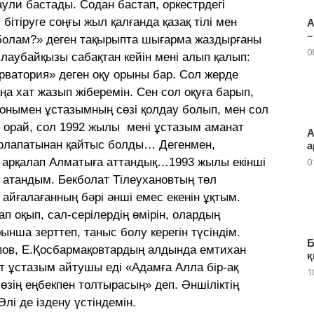
аули бастады. Содан бастап, оркестрдегі
бітіруге соңғы жыл қалғанда қазақ тілі мен
А
–
м болам?» деген тақырыпта шығарма жаздырғаны
0
лаубайқызы сабақтан кейін мені алып қалып:
рватория» деген оқу орыны бар. Сол жерде
ңа хат жазып жіберемін. Сен сол оқуға барып,
Сонымен ұстазымның сөзі қолдау болып, мен сол
е орай, сол 1992 жылы мені ұстазым аманат
А
олапатынан қайтыс болды… Дегенмен,
а
міт арқалап Алматыға аттандық…1993 жылы екінші
0
і атандым. Бекболат Тілеухановтың төл
 айғалағанның бәрі әнші емес екенін ұқтым.
тап оқып, сал-серілердің өмірін, олардың
нша зерттеп, таныс болу керегін түсіндім.
Б
пов, Е.Қосбармақовтардың алдында емтихан
қ
ат ұстазым айтушы еді «Адамға Алла бір-ақ
1
 өзің еңбекпен толтырасың» деп. Әншіліктің
і де іздену үстіндемін.