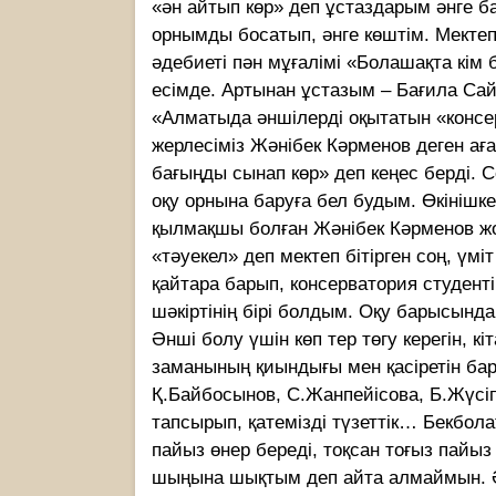
«ән айтып көр» деп ұстаздарым әнге б
орнымды босатып, әнге көштім. Мектеп 
әдебиеті пән мұғалімі «Болашақта кі
есімде. Артынан ұстазым – Бағила Сай
«Алматыда әншілерді оқытатын «консе
жерлесіміз Жәнібек Кәрменов деген аға
бағыңды сынап көр» деп кеңес берді. 
оқу орнына баруға бел будым. Өкінішк
қылмақшы болған Жәнібек Кәрменов ж
«тәуекел» деп мектеп бітірген соң, ү
қайтара барып, консерватория студент
шәкіртінің бірі болдым. Оқу барысында
Әнші болу үшін көп тер төгу керегін, кі
заманының қиындығы мен қасіретін бары
Қ.Байбосынов, С.Жанпейісова, Б.Жүсі
тапсырып, қатемізді түзеттік… Бекбол
пайыз өнер береді, тоқсан тоғыз пайыз
шыңына шықтым деп айта алмаймын. Әл