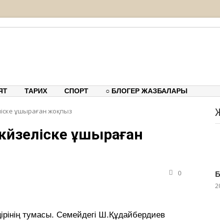
тық-танымдық порталы
ЯТ
ТАРИХ
СПОРТ
○ БЛОГЕР ЖАЗБАЛАРЫ
еліске ұшыраған жоқпыз
 күйзеліске ұшыраған
0
Б
2
ірінің тумасы. Семейдегі Ш.Құдайбердиев