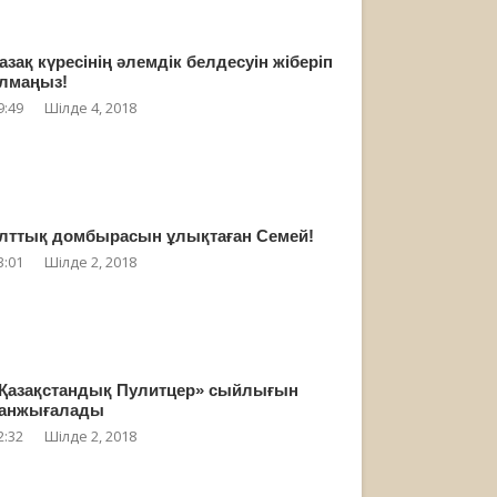
азақ күресінің әлемдік белдесуін жіберіп
лмаңыз!
9:49
Шілде 4, 2018
лттық домбырасын ұлықтаған Семей!
3:01
Шілде 2, 2018
Қазақстандық Пулитцер» сыйлығын
анжығалады
2:32
Шілде 2, 2018