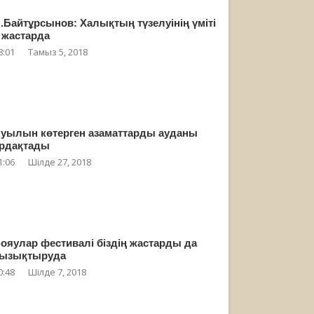
.Байтұрсынов: Халықтың түзелуінің үміті
 жастарда
8:01
Тамыз 5, 2018
уылын көтерген азаматтарды ауданы
рдақтады
1:06
Шілде 27, 2018
ояулар фестивалі біздің жастарды да
ызықтыруда
0:48
Шілде 7, 2018