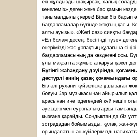
екі жұлдызды шақырсақ, халық соларды
кенелеміз» деген жеке бас қамын көзде
танымалдылық керек! Бірақ біз барып ә
бағдарламалар бүгінде жоқтың қасы. 
алты ауызы», «Жеті саз» сияқты бағдар
«Ел болам десең, бесігіңді түзе» деген
өнерімізді жас ұрпақтың құлағына сіңір
бағдарламасының да көздегені осы. Б
ұлы мақсатта жұмыс атқаруы қажет де
Бүгінгі жаһандану дәуірінде, қоғамн
дәстүрлі әннің қазақ қоғамындағы 
Біз әлі рухани күйзеліске ұшыраған жоқ
бояуы бар музыкасынан айырылып қал
арасынан ине іздегендей күй кешіп от
әуездерімен еуропалықтарды тамсандыр
қызғана қарайды. Сондықтан да біз ұлтт
эстрададан бойымызды, құлақ, жан-жү
орындалатын ән-күйлерімізді насихатта