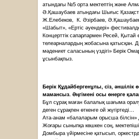
атындағы №5 орта мектептің және Алм
Ә.Қашаубаев атындағы Шығыс Қазақст
Ж.Елебеков, К. Әзірбаев, Ә.Қашаубае
«Шабыт», «Ертіс әуендері» фестивалде
Концерттік сапарлармен Ресей, Қытай 
телеарналардың жобасына қатысқан. Дә
мәдениет саласының үздігі» Берік Ом
ұсынбақпыз.
Берік Құдайбергенұлы, сіз, әншілік
мамансыз. Әңгімені осы өнерге қала
Бұл сұрақ маған балалық шағыма оралу
деген сұрақпен өткенге ой жүгіртеді…
Ата-анам «балаларым орысша білсін» 
Жоғары сыныпқа көшкен соң, мектепіші
Домбыра үйірмесіне қатысып, оркестр