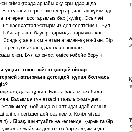
, кей аймақтарда арнайы оқу орындарында
1
із түрлі интернет желілер арқылы ән-күйімізді
а интернет достарымыз бар (күліп). Осылай
ше насихаттап жатырмыз деп есептеймін. Бұл
 Ізбасар әнші бауыр, қарындастарымыз көп.
А
н. Сондықтан ешкімің атын атамай-ақ қояйын. Бір
2
тін республикалық дәстүрлі әншілер
ады екен. Бұл аз емес, әмісе көбейе беруін
 уақыт өткен сайын қандай ойлар
үлгермей жатырмын дегендей, құпия болмасы
Қ
із?
1
еңе жоқ дара тұрған, Баяғы бала мінез бала
ен, Басымда түн өткеріп таңатырғам» деп,
, желік-жігері бойында он алтыдағыдай сезініп
і әлі он сегіздегідей сезінеміз. Көңілімізде
Т
ліп)…Бірақ, шынтуайтына келгенде, қырық та бір
т
а қамал алмайды» деген сөз бар халқымызда.