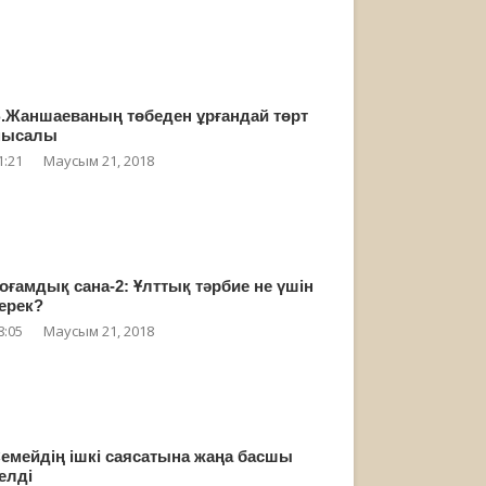
.Жаншаеваның төбеден ұрғандай төрт
мысалы
1:21
Маусым 21, 2018
оғамдық сана-2: Ұлттық тәрбие не үшін
ерек?
8:05
Маусым 21, 2018
емейдің ішкі саясатына жаңа басшы
елді