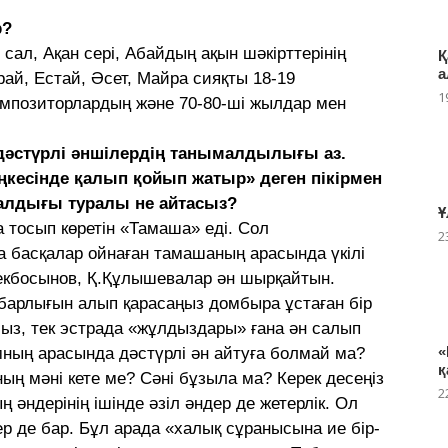
р?
сал, Ақан сері, Абайдың ақын шәкірттерінің
Қ
а
рай, Естай, Әсет, Майра сияқты 18-19
1
композиторлардың және 70-80-ші жылдар мен
дәстүрлі әншілердің танымалдылығы аз.
кесінде қалып қойып жатыр» деген пікірмен
малдығы туралы не айтасыз?
Ұ
а тосып көретін «Тамаша» еді. Сол
2
а басқалар ойнаған тамашаның арасында үкілі
екбосынов, Қ.Құлышевалар ән шырқайтын.
 барлығын алып қарасаңыз домбыра ұстаған бір
сыз, тек эстрада «жұлдыздары» ғана ән салып
«
мның арасында дәстүрлі ән айтуға болмай ма?
қ
ң мәні кете ме? Сәні бұзыла ма? Керек десеңіз
2
 әндерінің ішінде әзіл әндер де жетерлік. Ол
ер де бар. Бұл арада «халық сұранысына ие бір-