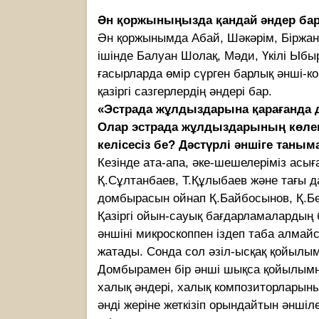
Ән қоржыныңызда қандай әндер ба
Ән қоржынымда Абай, Шәкәрім, Біржан 
ішінде Балуан Шолақ, Мәди, Үкілі Ыбы
ғасырларда өмір сүрген барлық әнші-
қазіргі сазгерлердің әндері бар.
«Эстрада жұлдыздарына қарағанда 
Олар эстрада жұлдыздарының көлең
келісесіз бе? Дәстүрлі әншіге таны
Кезінде ата-апа, әке-шешелеріміз асығ
Қ.Сұлтанбаев, Т.Құлыбаев және тағы д
домбырасын ойнап Қ.Байбосынов, Қ.Б
Қазіргі ойын-сауық бағдарламалардың
әншіні микроскоппен іздеп таба алмай
жатады. Сонда сол әзіл-ысқақ қойылы
Домбырамен бір әнші шықса қойылымны
халық әндері, халық композиторларының
әнді жеріне жеткізіп орындайтын әншіл