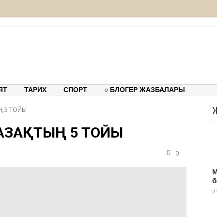
тық-танымдық порталы
ЯТ
ТАРИХ
СПОРТ
○ БЛОГЕР ЖАЗБАЛАРЫ
Ң 5 ТОЙЫ
ҚАЗАҚТЫҢ 5 ТОЙЫ
0
М
б
2