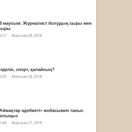
8 маусым: Журналист болудың сыры мен
жыры
0:57
Маусым 28, 2018
ңірлік, спорт, қалайсың?
0:20
Маусым 28, 2018
Аймақтар әдебиеті» жобасымен таныс
олыңыз
2:49
Маусым 27, 2018