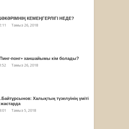
ӘКӘРІМНІҢ КЕМЕҢГЕРЛІГІ НЕДЕ?
2:11
Тамыз 26, 2018
Пинг-понг» ханшайымы кім болады?
1:52
Тамыз 26, 2018
.Байтұрсынов: Халықтың түзелуінің үміті
 жастарда
8:01
Тамыз 5, 2018