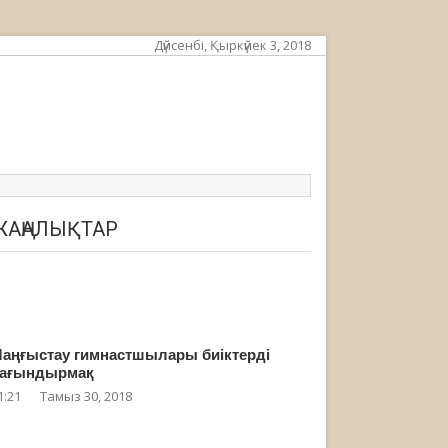
Дүйсенбі, Қыркүйек 3, 2018
ЖАҢАЛЫҚТАР
аңғыстау гимнастшылары биіктерді
ағындырмақ
1:21
Тамыз 30, 2018