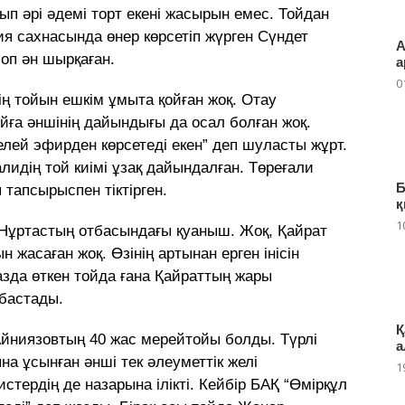
ып әрі әдемі торт екені жасырын емес. Тойдан
ия сахнасында өнер көрсетіп жүрген Сүндет
А
оп ән шырқаған.
а
0
ің тойын ешкім ұмыта қойған жоқ. Отау
йға әншінің дайындығы да осал болған жоқ.
елей эфирден көрсетеді екен” деп шуласты жұрт.
лидің той киімі ұзақ дайындалған. Төреғали
Б
 тапсырыспен тіктірген.
қ
1
т Нұртастың отбасындағы қуаныш. Жоқ, Қайрат
 жасаған жоқ. Өзінің артынан ерген інісін
жазда өткен тойда ғана Қайраттың жары
бастады.
Қ
Айниязовтың 40 жас мерейтойы болды. Түрлі
а
 ұсынған әнші тек әлеуметтік желі
1
тердің де назарына ілікті. Кейбір БАҚ “Өмірқұл