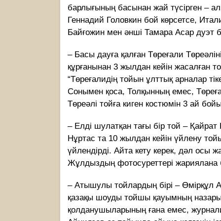
барлығының басынан жай түсірген – ал
Геннадий Головкин бой көрсетсе, Итал
Байғожин мен әнші Тамара Асар дуэт б
– Басы дауға қалған Төреғали Төреәлін
құрғанынан 3 жылдан кейін жасалған то
“Төреғалидің тойын ұлттық арналар тік
Сонымен қоса, Толқынның емес, Төреға
Төреәлі тойға киген костюмін 3 ай бойы
– Елді шулатқан тағы бір той – Қайра
Нұртас та 10 жылдан кейін үйлену тойын
үйлендірді. Айта кету керек, дәл осы 
Жұлдыздың фотосуреттері жариялана 
– Атышулы тойлардың бірі – Өмірқұл 
қазақы шоуды тойшы қауымның назарына
қолданушыларының ғана емес, журналис