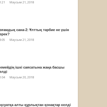
1:21
Маусым 21, 2018
оғамдық сана-2: Ұлттық тәрбие не үшін
ерек?
8:05
Маусым 21, 2018
емейдің ішкі саясатына жаңа басшы
елді
1:04
Маусым 20, 2018
қсуатқа алты құрлықтан қонақтар келді