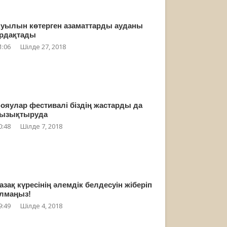
уылын көтерген азаматтарды ауданы
рдақтады
1:06
Шілде 27, 2018
ояулар фестивалі біздің жастарды да
ызықтыруда
0:48
Шілде 7, 2018
азақ күресінің әлемдік белдесуін жіберіп
лмаңыз!
9:49
Шілде 4, 2018