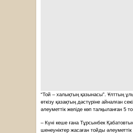
“Той – халықтың қазынасы”. Ұлттың ұл
өткізу қазақтың дәстүріне айналған сек
әлеуметтік желіде көп талқыланған 5 то
– Күні кеше ғана Тұрсынбек Қабатовты
шенеуніктер жасаған тойды әлеуметтік