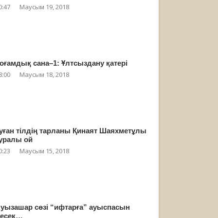
0:47
Маусым 19, 2018
оғамдық сана–1: Ұлтсыздану қатері
8:00
Маусым 18, 2018
уған тілдің тарланы Қинаят Шаяхметұлы
уралы ой
0:23
Маусым 15, 2018
уызашар сөзі “ифтарға” ауыспасын
есек…