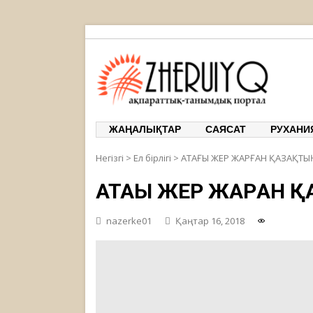
ЖЕРҰЙЫҚ
ақпарат
ЖАҢАЛЫҚТАР
САЯСАТ
РУХАНИ
Негізгі
>
Ел бірлігі
>
АТАҒЫ ЖЕР ЖАРҒАН ҚАЗАҚТЫ
АТАҒЫ ЖЕР ЖАРҒАН 
nazerke01
Қаңтар 16, 2018