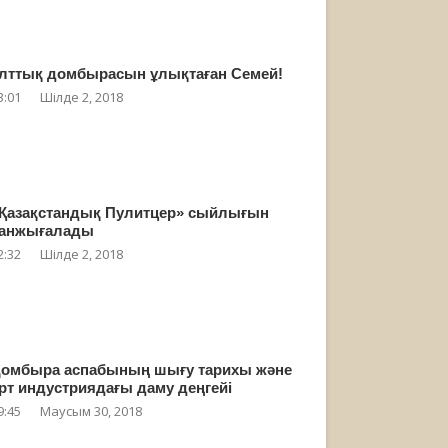
лттық домбырасын ұлықтаған Семей!
3:01
Шілде 2, 2018
Қазақстандық Пулитцер» сыйлығын
анжығалады
2:32
Шілде 2, 2018
омбыра аспабының шығу тарихы және
рт индустриядағы даму деңгейі
9:45
Маусым 30, 2018