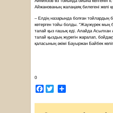
Айниязов өз тойында ойына келгенін іс
Айжанованың жалаңаяқ билегені желі 
– Елдің назарында болған тойлардың 
көтерген тойы болды. “Жаужүрек мың б
талай қыз ғашық еді. Алайда Асылхан 
талай қыздың жүрегін жаралап, бойда
қаласының әкімі Бауыржан Байбек келіп
0
Facebook
Twitter
Share
Post
navigation