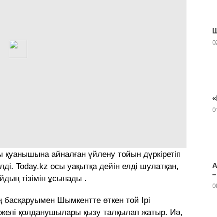
Ш
0
«
0
ы қуанышына айналған үйлену тойын дүркіретіп
А
ілді. Today.kz осы уақытқа дейін елді шулатқан,
–
йдың тізімін ұсынады .
0
ң басқаруымен Шымкентте өткен той Ірі
 желі қолданушылары қызу талқылап жатыр. Иә,