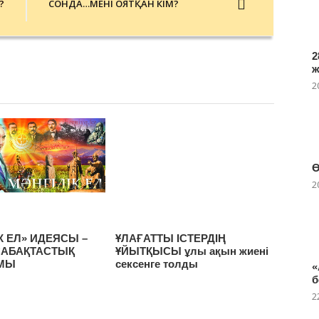
?
СОНДА…МЕНІ ОЯТҚАН КІМ?
2
2
Ө
2
К ЕЛ» ИДЕЯСЫ –
ҰЛАҒАТТЫ ІСТЕРДІҢ
САБАҚТАСТЫҚ
ҰЙЫТҚЫСЫ ұлы ақын жиені
МЫ
сексенге толды
«
б
2