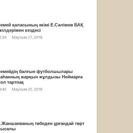
емей қаласының әкімі Е.Сәлімов БАҚ
кілдерімен кездесі
2:39
Маусым 27, 2018
емейдің балғын футболшылары
аһанның жарқын жұлдызы Неймарға
ол тартпақ
9:43
Маусым 25, 2018
.Жаншаеваның төбеден ұрғандай төрт
мысалы