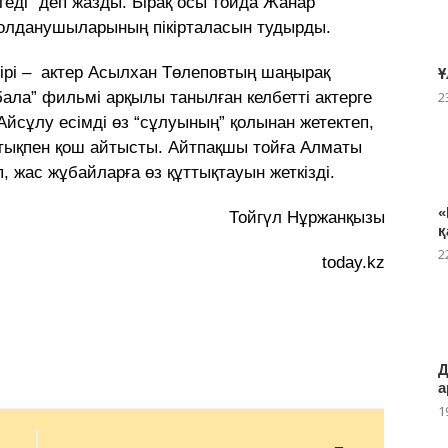
теді” деп жазды. Бірақ осы тойда Жанар
қолданушыларының пікірталасын тудырды.
бірі – актер Асылхан Төлеповтың шаңырақ
Ұ
ала” фильмі арқылы танылған келбетті актерге
2
Айсұлу есімді өз “сұлуының” қолынан жетектеп,
қтықпен қош айтысты. Айтпақшы тойға Алматы
, жас жұбайларға өз құттықтауын жеткізді.
«
Тойгүл Нұржанқызы
қ
2
today.kz
Д
а
1