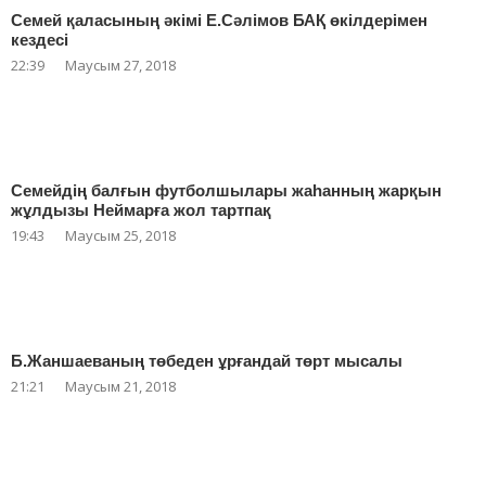
Семей қаласының әкімі Е.Сәлімов БАҚ өкілдерімен
кездесі
22:39
Маусым 27, 2018
Семейдің балғын футболшылары жаһанның жарқын
жұлдызы Неймарға жол тартпақ
19:43
Маусым 25, 2018
Б.Жаншаеваның төбеден ұрғандай төрт мысалы
21:21
Маусым 21, 2018