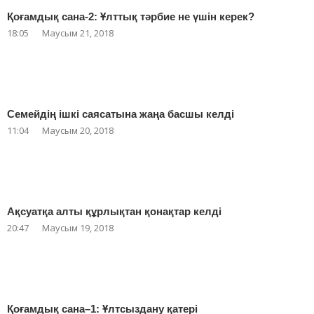
Қоғамдық сана-2: Ұлттық тәрбие не үшін керек?
18:05
Маусым 21, 2018
Семейдің ішкі саясатына жаңа басшы келді
11:04
Маусым 20, 2018
Ақсуатқа алты құрлықтан қонақтар келді
20:47
Маусым 19, 2018
Қоғамдық сана–1: Ұлтсыздану қатері