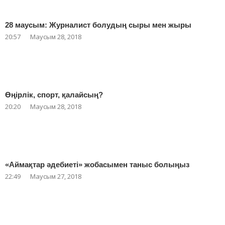
28 маусым: Журналист болудың сыры мен жыры
20:57
Маусым 28, 2018
Өңірлік, спорт, қалайсың?
20:20
Маусым 28, 2018
«Аймақтар әдебиеті» жобасымен таныс болыңыз
22:49
Маусым 27, 2018