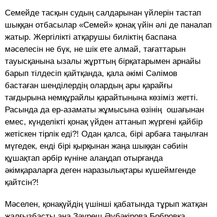
Семейде тасқын судың салдарынан үйлерін тастап
шыққан отбасылар «Семей» қонақ үйін әлі де паналап
жатыр. Жергілікті атқарушы биліктің баспана
мәселесін не бүк, не шік ете алмай, тағаттарын
тауысқанына ызалы жұрттың бірқатарымен арнайы
барып тілдесіп қайтқанда, қала әкімі Сәлімов
бастаған шенділердің олардың ары қарайғы
тағдырына немқұрайлы қарайтынына көзіміз жетті.
Расында да ер-азаматы жұмысына өзінің ошағынан
емес, күнделікті қонақ үйден аттанып жүргені қайбір
жетіскен тірлік еді?! Одан қалса, бірі арбаға таңылған
мүгедек, енді бірі қырқынан жаңа шыққан сәбиін
құшақтап әрбір күніне алаңдап отырғанда
әкімқараларға деген наразылықтары күшеймгенде
қайтсін?!
Мәселен, қонақүйдің үшінші қабатында тұрып жатқан
жалғызбасты ана Зәуреш Әубәкірова Бобровка