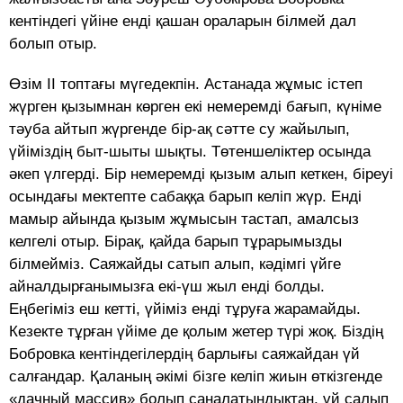
кентіндегі үйіне енді қашан ораларын білмей дал
болып отыр.
Өзім ІІ топтағы мүгедекпін. Астанада жұмыс істеп
жүрген қызымнан көрген екі немеремді бағып, күніме
тәуба айтып жүргенде бір-ақ сәтте су жайылып,
үйіміздің быт-шыты шықты. Төтеншеліктер осында
әкеп үлгерді. Бір немеремді қызым алып кеткен, біреуі
осындағы мектепте сабаққа барып келіп жүр. Енді
мамыр айында қызым жұмысын тастап, амалсыз
келгелі отыр. Бірақ, қайда барып тұрарымызды
білмейміз. Саяжайды сатып алып, кәдімгі үйге
айналдырғанымызға екі-үш жыл енді болды.
Еңбегіміз еш кетті, үйіміз енді тұруға жарамайды.
Кезекте тұрған үйіме де қолым жетер түрі жоқ. Біздің
Бобровка кентіндегілердің барлығы саяжайдан үй
салғандар. Қаланың әкімі бізге келіп жиын өткізгенде
«дачный массив» болып саналатындықтан, үй салып