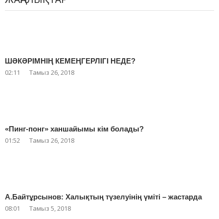
ШӘКӘРІМНІҢ КЕМЕҢГЕРЛІГІ НЕДЕ?
02:11
Тамыз 26, 2018
«Пинг-понг» ханшайымы кім болады?
01:52
Тамыз 26, 2018
А.Байтұрсынов: Халықтың түзелуінің үміті – жастарда
08:01
Тамыз 5, 2018