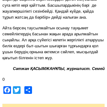
суға кетіп кері қайттым. Басшылардыкінің бәрі де
жауапкершілікті сезінбейді. Қандай күйде, қайда
тұрып жатсаң да бәрібір» дейді налыған ана.
Айта берсең таусылмайтын осынау тауқымет
семейліктердің басынан жақын арада арылмайтын
сыңайлы. Ал арқа сүйегісі келетін жергілікті атқарушы
билік өздері быт-шытын шығарған тұрғындарға қол
ұшын берудің орнына өктемси сөйлеп, мысқылдай
қағытып білгенін істеп жүр.
Сәтжан ҚАСЫМЖАНҰЛЫ, журналист. Семей
0
Facebook
Twitter
Share
Post