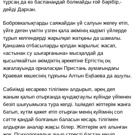
тұрсаң да өз баспанаңдай болмайды ғой бәрібір,-
дейді Дархан.
Бобровкалықтарды саяжайдан үй салуын желеу етіп,
үйге деген үмітін үзген қала әкімінің кәдімгі үйлерде
тұрып келгендерді жарылқап жатқаны да шамалы.
Қаншама отбасыларды қолдан жарылыс жасап,
«астынан су шығарғанына» мысқалдай да
қысылмайтын әкімдіктің әрекетіне Ертістің оң
жағалауында орналасқан Пристань аумағындағы
Краевая көшесінің тұрғыны Алтын Еңбаева да ашулы.
Сәбиімді кесарево тілігімен алдырып, әрең деп
жаным қалып отырғанда қүндақтаулы күйінде үйімнен
безіп шығуымызға тура келді. Ішімдегі жіптерім жанға
батып, күтім қажет етіп отырған менің күйімнің сол
сәтте қандай болғанын баласын кесарь тілігімен
алдырған аналар жақсы білер. Жіптерім әлі алынған
жоқ. Психологиялық ауыр стресті бастан кешіп