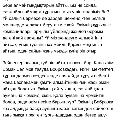
бере алмайтындықтарын айтты. Біз не сонда,
саяжайлы аймақта тұратынымыз үшін кінәліміз бе?
Үй салып бермесе де зардап шеккендіктен белгілі
мөлшерде қаражат беруге тиіс қой. Әкімнің құрылыс
компаниялары арқылы үйлеріңді жөндеп береміз
дегені қай сасқаны? Үйіміз жөндеуге келмейтінін
айтсақ, ұғып түсінгісі келмейді. Қаржы жоқтығын
айтып, одан сайын жанымызды күйдіріп отыр.
Зейнеткер ананың күйініп айтатын жөні бар. Қала әкімі
Ермак Сәлімов таяуда Бобровкадағы №44 мектептегі
тұрғындармен кездескенде саяжайда тұруы себепті
жаңа баспанамен қамти алмайтындығын жасырмай
айтқан болатын. Әкімнің айтуынша, саяжай қала
аумағына кірмейді екен. Қала аумағына кірмейтін
болса, онда әкім несіне барып жүр? Әкімнің Бобровка
көз алдында басқа ауданға қарап кеткендей сөйлегені
тығырыққа тірелген тұрғындардың одан бетер ашу-