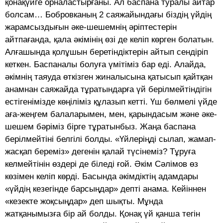
қонақүйге орналастырғаны. Ал баспана туралы айтар
болсам… Бобровканың 2 саяжайындағы біздің үйдің
жарамсыздығын әке-шешемнің әріптестерін
айтпағанда, қала әкімінің өзі де келіп көрген болатын.
Алғашында қолұшын беретіндіктерін айтып сендіріп
кеткен. Баспаналы болуға үмітіміз бар еді. Алайда,
әкімнің таяуда өткізген жиналысына қатысып қайтқан
анамнан саяжайда тұратындарға үй берілмейтіндігін
естігенімізде көңіліміз құлазып кетті. Үш бөлмелі үйде
аға-жеңгем балаларымен, мен, қарындасым және әке-
шешем бәріміз бірге тұратынбыз. Жаңа баспана
берілмейтіні белгілі болды. «Үйлеріңді сылап, жамап-
жасқап береміз» дегенін қалай түсінеміз? Тұруға
келмейтінін өздері де біледі ғой. Әкім Сәлімов өз
көзімен келіп көрді. Басында әкімдіктің адамдары
«үйдің кезегінде барсыңдар» депті анама. Кейіннен
«кезекте жоқсыңдар» деп шықты. Мұнда
жатқанымызға бір ай болды. Қонақ үй қанша тегін