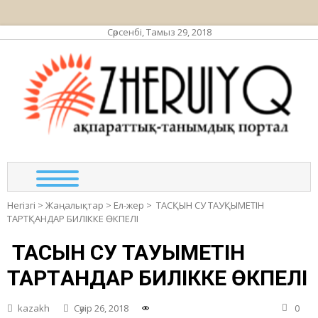
Сәрсенбі, Тамыз 29, 2018
ЖЕР
ақпа
та
по
Негізгі
>
Жаңалықтар
>
Ел-жер
>
ТАСҚЫН СУ ТАУҚЫМЕТІН
ТАРТҚАНДАР БИЛІККЕ ӨКПЕЛІ
ТАСҚЫН СУ ТАУҚЫМЕТІН
ТАРТҚАНДАР БИЛІККЕ ӨКПЕЛІ
kazakh
Сәуір 26, 2018
0