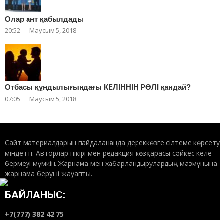
Олар ант қабылдады
20:52
Маусым 5, 2018
Отбасы құндылығындағы КЕЛІННІҢ РӨЛІ қандай?
07:05
Маусым 5, 2018
Сайт материалдарын пайдаланғанда дереккөзге сілтеме көрсету
міндетті. Авторлар пікірі мен редакция көзқарасы сәйкес келе
бермеуі мүмкін. Жарнама мен хабарландырулардың мазмұнына
жарнама беруші жауапты.
БАЙЛАНЫС:
+7(777) 382 42 75