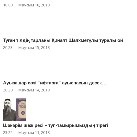
18:00
Маусым 18, 2018
Туған тілдің тарланы Қинаят Шаяхметұлы туралы ой
20:23
Маусым 15, 2018
Ауызашар сөзі “ифтарға” ауыспасын десек…
20:30
Маусым 14, 2018
Шәкәрім шежіресі – түп-тамырымыздың тірегі
23:22
Маусым 11, 2018