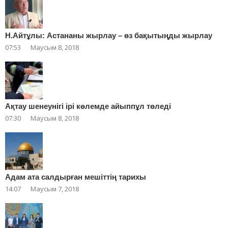
Н.Айтұлы: Астананы жырлау – өз бақытыңды жырлау
07:53
Маусым 8, 2018
Ақтау шенеунігі ірі көлемде айыппұл төледі
07:30
Маусым 8, 2018
Адам ата салдырған мешіттің тарихы
14:07
Маусым 7, 2018