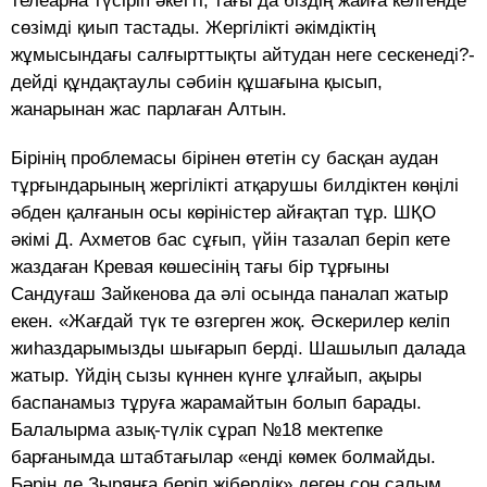
телеарна түсіріп әкетті, тағы да біздің жайға келгенде
сөзімді қиып тастады. Жергілікті әкімдіктің
жұмысындағы салғырттықты айтудан неге сескенеді?-
дейді құндақтаулы сәбиін құшағына қысып,
жанарынан жас парлаған Алтын.
Бірінің проблемасы бірінен өтетін су басқан аудан
тұрғындарының жергілікті атқарушы билдіктен көңілі
әбден қалғанын осы көріністер айғақтап тұр. ШҚО
әкімі Д. Ахметов бас сұғып, үйін тазалап беріп кете
жаздаған Кревая көшесінің тағы бір тұрғыны
Сандуғаш Зайкенова да әлі осында паналап жатыр
екен. «Жағдай түк те өзгерген жоқ. Әскерилер келіп
жиһаздарымызды шығарып берді. Шашылып далада
жатыр. Үйдің сызы күннен күнге ұлғайып, ақыры
баспанамыз тұруға жарамайтын болып барады.
Балалырма азық-түлік сұрап №18 мектепке
барғанымда штабтағылар «енді көмек болмайды.
Бәрін де Зырянға беріп жібердік» деген соң салым