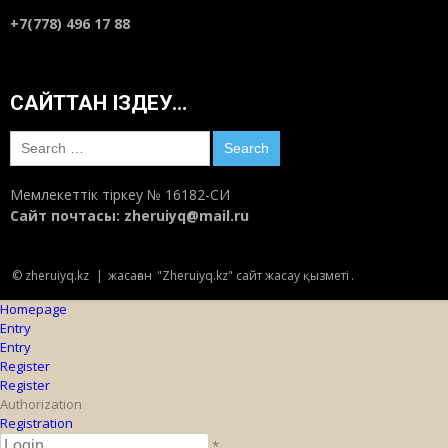
+7(778) 496 17 88
САЙТТАН ІЗДЕУ…
Search
for:
Мемлекеттік тіркеу № 16182-СИ
Сайт почтасы:
zheruiyq@mail.ru
© zheruiyq.kz
|
жасаған
"Zheruiyq.kz" сайт жасау қызметі
.
Homepage
Entry
Entry
Register
Register
Authorization
Registration
*