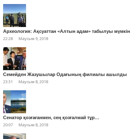
Археология: Ақсуаттан «Алтын адам» табылуы мүмкін
22:28
Маусым 9, 2018
Cемейден Жазушылар Одағының филиалы ашылды
23:31
Маусым 8, 2018
Сенатор қозғағанмен, сең қозғалмай тұр…
20:07
Маусым 8, 2018