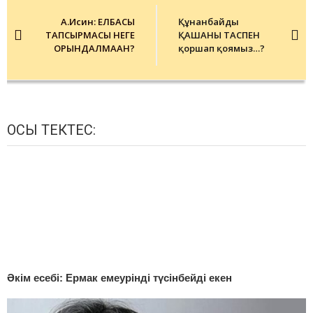
navigation
А.Исин: ЕЛБАСЫ
Құнанбайды
ТАПСЫРМАСЫ НЕГЕ
ҚАШАНҒЫ ТАСПЕН
ОРЫНДАЛМАҒАН?
қоршап қоямыз…?
ОСЫ ТЕКТЕС:
Әкім есебі: Ермак емеурінді түсінбейді екен