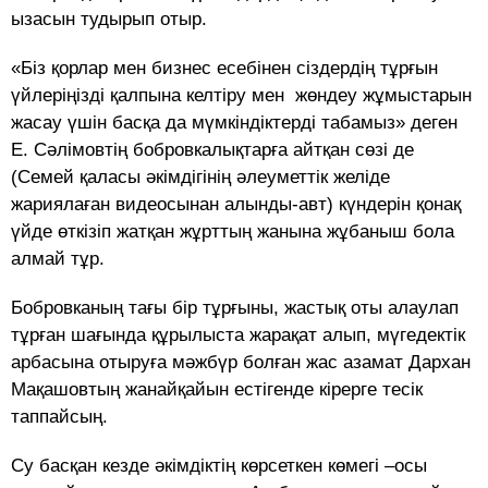
ызасын тудырып отыр.
«Біз қорлар мен бизнес есебінен сіздердің тұрғын
үйлеріңізді қалпына келтіру мен жөндеу жұмыстарын
жасау үшін басқа да мүмкіндіктерді табамыз» деген
Е. Сәлімовтің бобровкалықтарға айтқан сөзі де
(Семей қаласы әкімдігінің әлеуметтік желіде
жариялаған видеосынан алынды-авт) күндерін қонақ
үйде өткізіп жатқан жұрттың жанына жұбаныш бола
алмай тұр.
Бобровканың тағы бір тұрғыны, жастық оты алаулап
тұрған шағында құрылыста жарақат алып, мүгедектік
арбасына отыруға мәжбүр болған жас азамат Дархан
Мақашовтың жанайқайын естігенде кірерге тесік
таппайсың.
Су басқан кезде әкімдіктің көрсеткен көмегі –осы