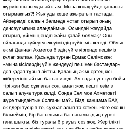
жүрмін шынымды айтсам. Мына қонақ үйде қашанғы
отырмақпыз?! Жылуды кеше ажыратып тастады.
Айзеремді салқын бөлмеде ұстап отырып оның
денсаулығына алаңдаймын. Осындай жағдайда
отырып, үйімнің ендігі жайы қалай болмақ? Оны
ойлағанда күйеуім екеуіміздің күйісіміз кетеді. Облыс
әкімі Даниал Ахметов біздің үйге кіргенде пешіміз
құлап жатқан. Қасында тұрған Ермак Сәлімовке:
«мына кісілердің үйін жөндеуді пешінен бастаңдар»
деп қадап тұрып айтты. Қаланың әкімі ертең кісі
жіберетінін айтып басын изеді. Ал содан үш күн бойы
тірі жан бас сұқпаған соң, амал жоқ, пешті өзіміз
салып алуға тура келді. Сонда Сәлімов Ахметовті
жүре тыңдайтын болғаны ма?.. Бізді қаншама БАҚ
өкілдері түсіріп те, сұхбат алып та кеткен. Неге екенін
білмеймін, бір басылымға баспанамыздың суреті
ғана шықты, біз туралы бір ауыз сөз жоқ. Жергілікті