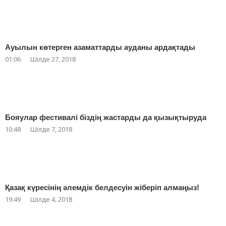
Ауылын көтерген азаматтарды ауданы ардақтады
01:06
Шілде 27, 2018
Бояулар фестивалі біздің жастарды да қызықтыруда
10:48
Шілде 7, 2018
Қазақ күресінің әлемдік белдесуін жіберіп алмаңыз!
19:49
Шілде 4, 2018