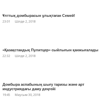
Ұлттық домбырасын ұлықтаған Семей!
23:01
Шілде 2, 2018
«Қазақстандық Пулитцер» сыйлығын қанжығалады
22:32
Шілде 2, 2018
Домбыра аспабының шығу тарихы және арт
индустриядағы даму деңгейі
19:45
Маусым 30, 2018