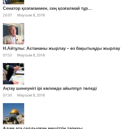
Сенатор қозғағанмен, сең қозғалмай тұр…
20:07
Маусым 8, 2018
Н.Айтұлы: Астананы жырлау – өз бақытыңды жырлау
07:53
Маусым 8, 2018
Ақтау шенеунігі ірі көлемде айыппұл төледі
07:30
Маусым 8, 2018
Адам ата салдырған мешіттің тарихы