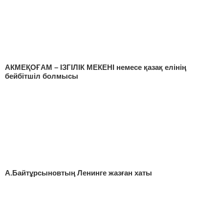
АКМЕҚОҒАМ – ІЗГІЛІК МЕКЕНІ немесе қазақ елінің
бейбітшіл болмысы
А.Байтұрсыновтың Ленинге жазған хаты