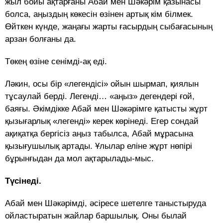
жыл бойы ақтарғаны Абай мен Шәкәрім қазынасы
болса, аңыздың көкесін өзінен артық кім білмек.
Өйткен күнде, жаңағы жарты ғасырдың сыбағасының
арзан болғаны да.
Төкең өзіне сенімді-ақ еді.
Ләкин, осы бір «легендісі» ойын шырмап, қиялын
тұсаулай берді. Легенді… «аңыз» дегендері ғой,
баяғы. Әкімдікке Абай мен Шәкәрімге қатысты жұрт
қызығарлық «легенді» керек көрінеді. Егер сондай
ақиқатқа бергісіз аңыз табылса, Абай мұрасына
қызығушылық артады. Ұлылар еліне жұрт нөпірі
бұрынғыдан да мол ақтарылады-мыс.
Түсінеді.
Абай мен Шәкәрімді, әсіресе шетелге таныстыруда
ойластыратын жайлар баршылық. Оны былай