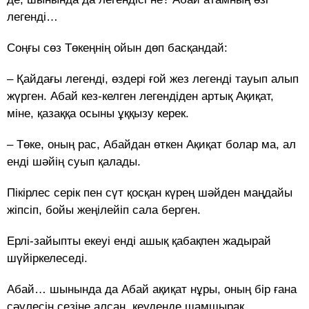
легенді…
Соңғы сөз Төкеңнің ойын дөп басқандай:
– Қайдағы легенді, өздері ғой жез легенді тауып алып
жүрген. Абай кез-келген легендіден артық Ақиқат,
міне, қазаққа осыны ұққызу керек.
– Төке, оның рас, Абайдан өткен Ақиқат болар ма, ал
енді шәйің суып қалады.
Пікірлес серік пен сүт қосқан күрең шәйден маңдайы
жіпсіп, бойы жеңілейіп сала берген.
Ерлі-зайыпты екеуі енді ашық қабақпен жадырай
шүйіркелеседі.
Абай… шынында да Абай ақиқат нұры, оның бір ғана
сәулесін сезіне алсаң, кеудеңде шамшырақ