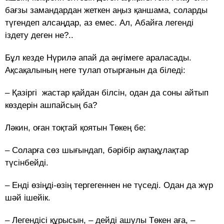
бағзы замандардан жеткен аңыз қаншама, соларды
түгендеп алсаңдар, аз емес. Ал, Абайға легенді
іздету деген не?..
Бұл кезде Нүрилә апай да әңгімеге араласады.
Ақсақалының неге тулап отырғанын да біледі:
– Қазіргі жастар қайдан білсін, одан да соны айтып
көздерін ашпайсың ба?
Ләкин, оған тоқтай қоятын Төкең бе:
– Соларға сөз шығындап, бәрібір ақпақұлақтар
түсінбейді.
– Енді өзіңді-өзің тергегеннен не түседі. Одан да жүр
шәй ішейік.
– Легендісі құрысын, – дейді ашулы Төкен аға, –