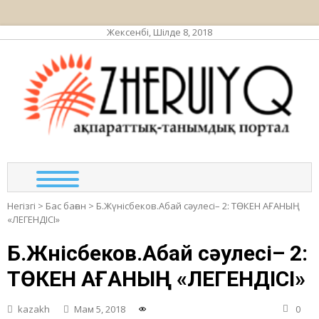
Жексенбі, Шілде 8, 2018
ЖЕР
ақпа
та
по
Негізгі
>
Бас баған
>
Б.Жүнісбеков.Абай сәулесі– 2: ТӨКЕН АҒАНЫҢ
«ЛЕГЕНДІСІ»
Б.Жүнісбеков.Абай сәулесі– 2:
ТӨКЕН АҒАНЫҢ «ЛЕГЕНДІСІ»
kazakh
Мам 5, 2018
0