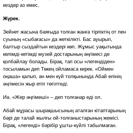
кездер аз емес.
Жүрек.
Зейнет жасына баяғыда толған жанға тірліктің от пен
суының «сыбағасы» да жеткілікті. Бас ауырып,
балтыр сыздайтын кездері көп. Жұмыс уақытында
келімді-кетімді музей достарының әңгімесі де
қолбайлау болады. Бірақ, тап осы «легендіден»
тосыламын деп Төкең ойламаса керек. «Оймен
оңаша» қалып, ән мен күй толқынында Абай елінің
әңгімесін жыр етіп төгілтеді.
Иә, «Жер әңгімеші» – деп толғанар еді ол.
Абай мұрасы шырақшысының аталған кітаптарының
бәрі де талай жылғы ой-толғаныстарының жемісі.
Бірақ, «легенді» бәрібір ұшты-күйлі табылмаған.