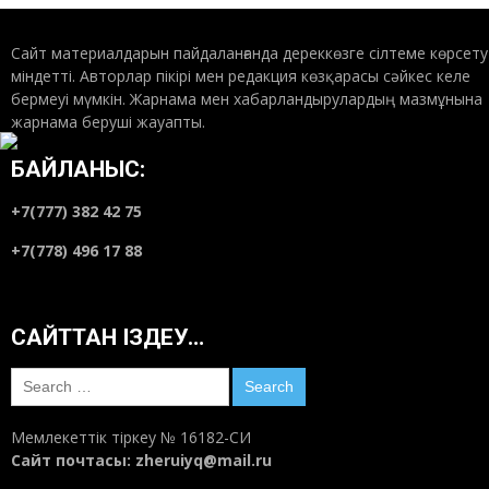
Сайт материалдарын пайдаланғанда дереккөзге сілтеме көрсету
міндетті. Авторлар пікірі мен редакция көзқарасы сәйкес келе
бермеуі мүмкін. Жарнама мен хабарландырулардың мазмұнына
жарнама беруші жауапты.
БАЙЛАНЫС:
+7(777) 382 42 75
+7(778) 496 17 88
САЙТТАН ІЗДЕУ…
Search
for:
Мемлекеттік тіркеу № 16182-СИ
Сайт почтасы:
zheruiyq@mail.ru