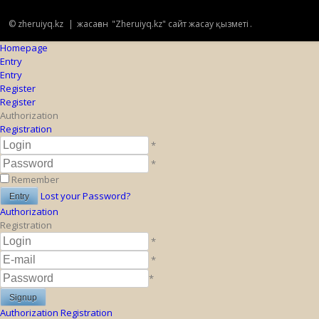
© zheruiyq.kz
|
жасаған
"Zheruiyq.kz" сайт жасау қызметі
.
Homepage
Entry
Entry
Register
Register
Authorization
Registration
*
*
Remember
Lost your Password?
Authorization
Registration
*
*
*
Authorization
Registration