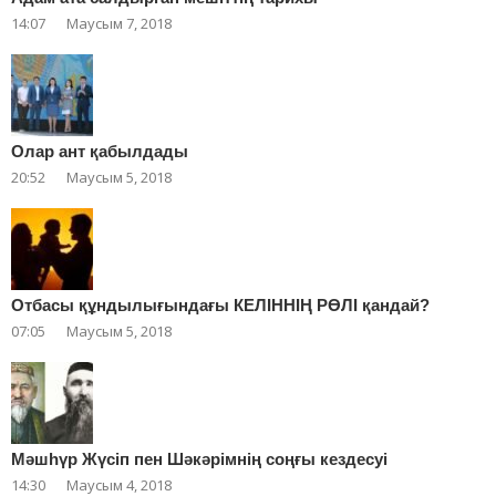
14:07
Маусым 7, 2018
Олар ант қабылдады
20:52
Маусым 5, 2018
Отбасы құндылығындағы КЕЛІННІҢ РӨЛІ қандай?
07:05
Маусым 5, 2018
Мәшһүр Жүсіп пен Шәкәрімнің соңғы кездесуі
14:30
Маусым 4, 2018