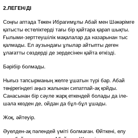
2.ЛЕГЕН
/
ДІ
Соңғы аптада Төкен Ибрагимұлы Абай мен Шәкәрімге
қатысты естеліктерді тағы бір қайтара қарап шықты.
Ғылыми-зерттеушілік мақалалар да назарынан тыс
қалмады. Ел аузындағы ұлылар айтыпты деген
ұлағатты сөздерді де зердесінен қайта өткізді.
Бәрібір болмады.
Нығыз тапсырманың желге ұшатын түрі бар. Абай
төңірегіндегі аңыз жалынан сипатпай-ақ қойды.
Санасынан бір сәуле жарқ еткендей болады да іле-
шала көзден де, ойдан да бұл-бұл ұшады.
Жоқ, әйтеуір.
Әуелден-ақ пәлендей үміті болмаған. Өйткені, елу