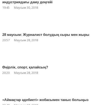
индустриядағы даму деңгейі
19:45
Маусым 30, 2018
28 маусым: Журналист болудың сыры мен жыры
20:57
Маусым 28, 2018
Өңірлік, спорт, қалайсың?
20:20
Маусым 28, 2018
«Аймақтар әдебиеті» жобасымен таныс болыңыз