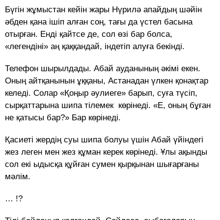
Бүгін жұмыстан кейін жары Нүрилә апайдың шәйін
әбден қана ішіп алған соң, тағы да үстел басына
отырған. Енді қайтсе де, сол өзі бар болса,
«легендіні» аң қаққандай, індетіп алуға бекінді.
Телефон шырылдады. Абай ауданының әкімі екен.
Оның айтқанынын ұққаны, Астанадан үлкен қонақтар
келеді. Солар «Қоңыр әулиеге» барып, суға түсіп,
сырқаттарына шипа тілемек көрінеді. «Е, оның бұған
не қатысы бар?» Бар көрінеді.
Қасиеті жердің суы шипа болуы үшін Абай үйіндегі
жез леген мен жез құман керек көрінеді. Ұлы ақынды
сол екі ыдысқа құйған сумен қырқынан шығарғаны
мәлім.
… !?