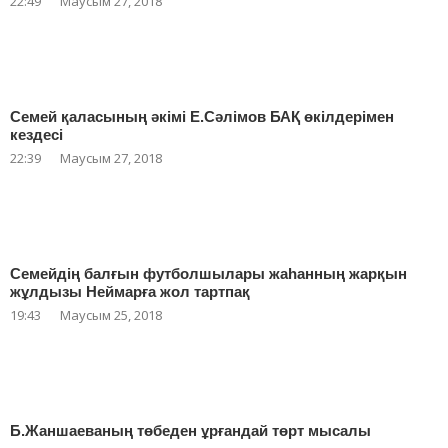
22:49
Маусым 27, 2018
Семей қаласының әкімі Е.Сәлімов БАҚ өкілдерімен
кездесі
22:39
Маусым 27, 2018
Семейдің балғын футболшылары жаһанның жарқын
жұлдызы Неймарға жол тартпақ
19:43
Маусым 25, 2018
Б.Жаншаеваның төбеден ұрғандай төрт мысалы