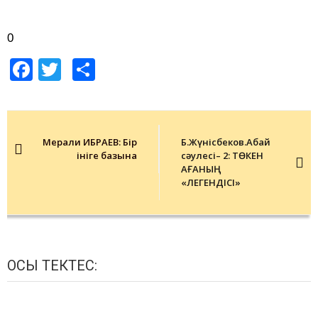
0
Facebook
Twitter
Share
Post
navigation
Мерғали ИБРАЕВ: Бір
Б.Жүнісбеков.Абай
ініге базына
сәулесі– 2: ТӨКЕН
АҒАНЫҢ
«ЛЕГЕНДІСІ»
ОСЫ ТЕКТЕС: