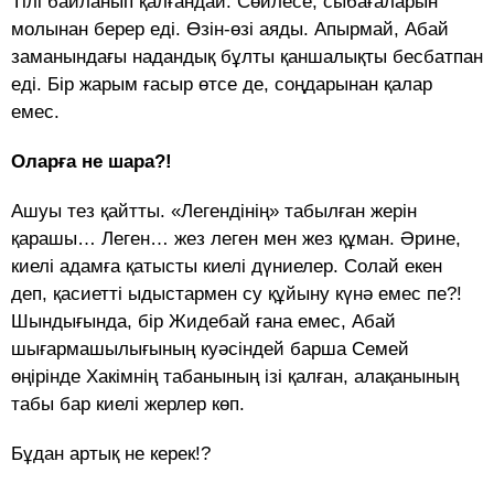
Тілі байланып қалғандай. Сөйлесе, сыбағаларын
молынан берер еді. Өзін-өзі аяды. Апырмай, Абай
заманындағы надандық бұлты қаншалықты бесбатпан
еді. Бір жарым ғасыр өтсе де, соңдарынан қалар
емес.
Оларға не шара?!
Ашуы тез қайтты. «Легендінің» табылған жерін
қарашы… Леген… жез леген мен жез құман. Әрине,
киелі адамға қатысты киелі дүниелер. Солай екен
деп, қасиетті ыдыстармен су құйыну күнә емес пе?!
Шындығында, бір Жидебай ғана емес, Абай
шығармашылығының куәсіндей барша Семей
өңірінде Хакімнің табанының ізі қалған, алақанының
табы бар киелі жерлер көп.
Бұдан артық не керек!?