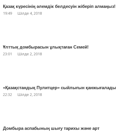
Қазақ күресінің әлемдік белдесуін жіберіп алмаңыз!
19:49
Шілде 4, 2018
Ұлттық домбырасын ұлықтаған Семей!
23:01
Шілде 2, 2018
«Қазақстандық Пулитцер» сыйлығын қанжығалады
22:32
Шілде 2, 2018
Домбыра аспабының шығу тарихы және арт