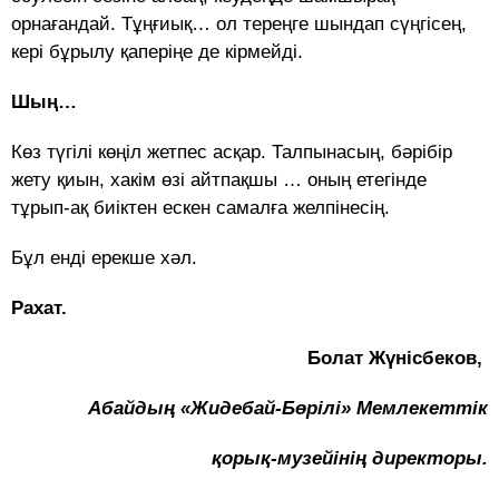
орнағандай. Тұңғиық… ол тереңге шындап сүңгісең,
кері бұрылу қаперіңе де кірмейді.
Шың…
Көз түгілі көңіл жетпес асқар. Талпынасың, бәрібір
жету қиын, хакім өзі айтпақшы … оның етегінде
тұрып-ақ биіктен ескен самалға желпінесің.
Бұл енді ерекше хәл.
Рахат.
Болат Жүнісбеков,
Абайдың «Жидебай-Бөрілі»
Мемлекеттік
қорық-музейінің
директоры.