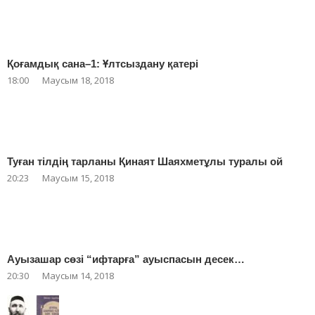
Қоғамдық сана–1: Ұлтсыздану қатері
18:00
Маусым 18, 2018
Туған тілдің тарланы Қинаят Шаяхметұлы туралы ой
20:23
Маусым 15, 2018
Ауызашар сөзі “ифтарға” ауыспасын десек…
20:30
Маусым 14, 2018