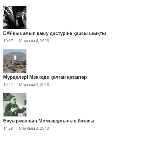
БҰҰ қыз алып қашу дәстүріне қарсы шықты
10:57
Маусым 4, 2018
Мүрделері Меккеде қалған қазақтар
19:12
Маусым 3, 2018
Бауыржанның Момышұлының батасы
14:29
Маусым 3, 2018