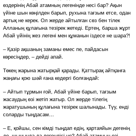
өздерінің Абай атамның легенінде несі бар? Ақын
үйіне шын көңілден барып, рухына тағзым етсе, одан
артық не керек. Ол жерде айтылған сөз бен тілек
Алланың құлағына тезірек жетеді. Ертең, барша жұрт
Абай үйінің жез легені мен құманын іздесе не шара?!
– Қазір ақшаның заманы емес пе, пайдасын
көресіңдер, – дейді апай.
Төкең жарына жатырқай қарады. Қаттырақ айтқанға
жаңағы қою шәй ғана кедергі болғандай:
– Айтып тұрмын ғой, Абай үйіне барып, тағзым
жасаудың өзі жетіп жатыр. Ол жерде тілегің
жаратушының құлағына тезірек шалынады. Түу, енді
соларды тыңдасам…
– Е, қойшы, сен кімді тыңдап едің, қартаяйын дегенің
де, шынында да легендісі не? Абай атамның өзі