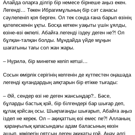
Алайда оларға ділгір бір немесе бірнеше аңыз екен.
Легенді… Төкен Ибрагимұлының бір сәт санасы
сәулеленіп қоя берген. Ол тек сонда ғана барып өзінің
қателескенін ұқты. Босқа кеткен уақыты үшін ұялды,
өзіне-өзі өкпелі. Абайға легенді іздеу деген не?! Ол
бұлқан-талқан болды. Мұндайда үйде мұңын
шағатыны тағы сол жан жары.
– Нүрилә, бір минөтке келіп кетші…
Сосын өмірлік серігінің келгенін де күтпестен оңашада
легенді қуғандардың аяқтарын бір етікке тығады:
– Әй, сендер өзі не деген жансыңдар?.. Бәсе,
бұларды бастық қой, бір білгендері бар шығар деп,
құлақ қойсаң осы. Шықпағанды шығарып, Абайға аңыз
іздеп не керек. Ол – ақиқаттың өзі емес пе?! Алланың
қараңғылық қапасындағы адам баласының көзін
ашып, көкірегін оятсын деген ақиқаты ғой. Анау әлгі