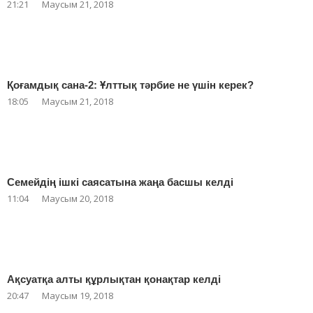
21:21
Маусым 21, 2018
Қоғамдық сана-2: Ұлттық тәрбие не үшін керек?
18:05
Маусым 21, 2018
Семейдің ішкі саясатына жаңа басшы келді
11:04
Маусым 20, 2018
Ақсуатқа алты құрлықтан қонақтар келді
20:47
Маусым 19, 2018