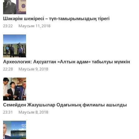
Шәкәрім шежіресі – түп-тамырымыздың тірегі
23:22
Маусым 11, 2018
Археология: Ақсуаттан «Алтын адам» табылуы мүмкін
22:28
Маусым 9, 2018
Cемейден Жазушылар Одағының филиалы ашылды
23:31
Маусым 8, 2018