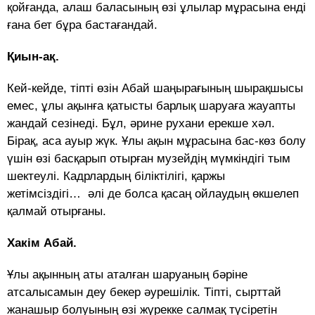
қойғанда, алаш баласының өзі ұлылар мұрасына енді
ғана бет бұра бастағандай.
Қиын-ақ.
Кей-кейде, тіпті өзін Абай шаңырағының шырақшысы
емес, ұлы ақынға қатысты барлық шаруаға жауапты
жандай сезінеді. Бұл, әрине рухани ерекше хәл.
Бірақ, аса ауыр жүк. Ұлы ақын мұрасына бас-көз болу
үшін өзі басқарып отырған музейдің мүмкіндігі тым
шектеулі. Кадрлардың біліктілігі, қаржы
жетімсіздігі… әлі де болса қасаң ойлаудың өкшелеп
қалмай отырғаны.
Хакім Абай.
Ұлы ақынның аты аталған шаруаның бәріне
атсалысамын деу бекер әурешілік. Тіпті, сырттай
жанашыр болуының өзі жүрекке салмақ түсіретін