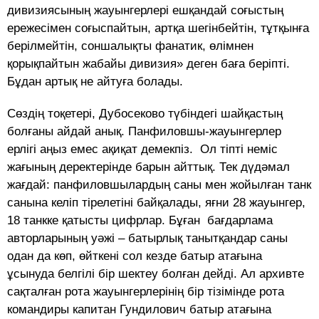
дивизиясының жауынгерлері ешқандай соғыстың
ережесімен соғыспайтын, артқа шегінбейтін, тұтқынға
берілмейтін, соншалықты фанатик, өлімнен
қорықпайтын жабайы дивизия» деген баға беріпті.
Бұдан артық не айтуға болады.
Сөздің тоқетері, Дубосеково түбіндегі шайқастың
болғаны айдай анық. Панфиловшы-жауынгерлер
ерлігі аңыз емес ақиқат демекпіз. Ол тіпті неміс
жағының деректерінде барын айттық. Тек дүдәмал
жағдай: панфиловшылардың саны мен жойылған танк
санына келіп тірелетіні байқалады, яғни 28 жауынгер,
18 танкке қатысты цифрлар. Бұған бағдарлама
авторларының уәжі – батырлық танытқандар саны
одан да көп, өйткені сол кезде батыр атағына
ұсынуда белгілі бір шектеу болған дейді. Ал архивте
сақталған рота жауынгерлерінің бір тізімінде рота
командиры капитан Гундилович батыр атағына