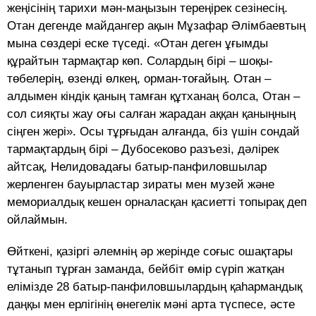
жеңісінің тарихи мән-маңызын тереңірек сезінесің.
Отан дегенде майдангер ақын Мұзафар Әлімбаевтың
мына сөздері еске түседі. «Отан деген ұғымды
құрайтын тармақтар көп. Солардың бірі – шоқы-
төбелерің, өзенді өлкең, орман-тоғайың. Отан –
алдымен кіндік қаның тамған құтханаң болса, Отан –
сол сияқты жау оғы салған жарадан аққан қаныңның
сіңген жері». Осы тұрғыдан алғанда, біз үшін сондай
тармақтардың бірі – Дубосеково разъезі, дәлірек
айтсақ, Нелидовадағы батыр-панфиловшылар
жерленген бауырластар зираты мен музей және
мемориалдық кешен орналасқан қасиетті топырақ деп
ойлаймын.
Өйткені, қазіргі әлемнің әр жерінде соғыс ошақтары
тұтанып тұрған заманда, бейбіт өмір сүріп жатқан
елімізде 28 батыр-панфиловшылардың қаһармандық
даңқы мен ерлігінің өнегелік мәні арта түспесе, әсте