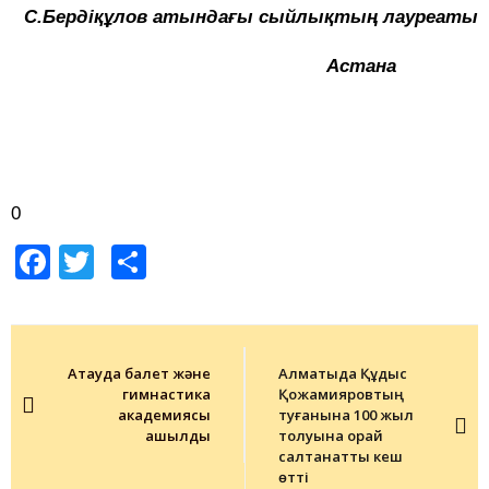
С.Бердіқұлов атындағы сыйлықтың лауреаты
Астана
0
Facebook
Twitter
Share
Post
navigation
Ақтауда балет және
Алматыда Құдыс
гимнастика
Қожамияровтың
академиясы
туғанына 100 жыл
ашылды
толуына орай
салтанатты кеш
өтті