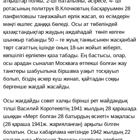
атқыштар полкы, 2-ші батальоны, әсіресе, 4- ші
ротасының политрук В.Клочковтың басқаруымен 28
панфиловшы таңғажайып ерлік жасап, өз есімдерін
мәңгі өшпес даңққа бөледі. Осы ат төбеліндей
қазақстандықтар жаудың аждаhадай төніп келген
шынжыр табанды 50 – ге жуық танкысынен жасқанбай
төрт сағаттың ішінде оның 18-ын жойып жіберіп,
көпшілігі ерлікпен қаза табады. Ең бастысы, олар,
осы арадан сыналап Москваға өтпекші болған жау
танктеры шабуылына біршама уақыт тосқауыл
болып, біздің әскер күш жинап, қайтадан соққы
бергенше жағдай жасайды.
Осы жағдайды совет халқы бірінші рет майдандық
тілші Василий Коротеевтің 1941 жылдың 28 қарашада
шыққан «Мерт болған 28 батырдың өсиеті» мақаласы
(28 қараша 1941ж. жарияланған) арқылы білген
болатын. Осы хабарлама негізінде 1942 жылдың 22
қаңтарында «Красная Звезда» газетінде әдебиет