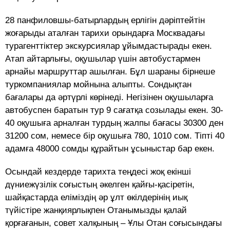
28 панфиловшы-батырлардың ерлігін дәріптейтін
жоғарыды аталған тарихи орындарға Москвадағы
турагенттіктер экскурсиялар ұйымдастырады екен.
Атап айтарлығы, оқушылар үшін автобустармен
арнайы маршруттар ашылған. Бұл шараны бірнеше
туркомпаниялар мойнына алыпты. Сондықтан
бағалары да әртүрлі көрінеді. Негізінен оқушыларға
автобуспен баратын тур 9 сағатқа созылады екен. 30-
40 оқушыға арналған турдың жалпы бағасы 30300 ден
31200 сом, немесе бір оқушыға 780, 1010 сом. Тіпті 40
адамға 48000 сомды құрайтын ұсыныстар бар екен.
Осындай кездерде тарихта теңдесі жоқ екінші
дүниежүзілік соғыстың әкелген қайғы-қасіретін,
шайқастарда еліміздің әр ұлт өкілдерінің иық
түйістіре жанқиярлықпен Отанымызды қалай
қорғағанын, совет халқының – Ұлы Отан соғысындағы