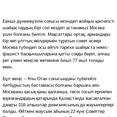
Екінші дүниежүзілік соғысы кезіндегі жойқын қантөгісті
шайқастардың бірі сол кездегі астанамыз Москва
үшін болғаны белгілі. Мақсаттары ортақ, армандары
бір көп ұлттың өкілдерінен тұратын совет әскері
Москва түбіндегі осы әйгілі тарихи шайқаста неміс-
фашист басқыншыларына қатты соққы беріп, алғаш
рет үлкен жеңіске жеткеніне биыл 77 жыл толады
екен.
Бұл жеңіс – Ұлы Отан соғысындағы түбегейлі
бетбұрыстың бастамасы болғаны баршаға аян.
Москваны қасық қаны қалғанша, төсін тосып ерлікпен
қорғағандардың қатарында Қазақстанда жасақталған
даңқты 316-атқыштар дивизиясының да жауынгерлері
болды. Өйткені маусым айының 22-күні Советтер