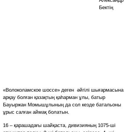
Александр
Бектің
«Волоколамское шоссе» деген әйгілі шығармасына
арқау болған қазақтың қаhарман ұлы, батыр
Бауыржан Момышұлының да сол кезде батальоны
ұрыс салған аймақ болатын.
16 – қарашадағы шайқаста, дивизияның 1075-ші