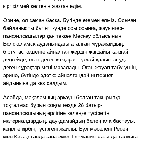
кіргізілмей келгенін жазған едім.
Әрине, ол заман басқа. Бүгінде егемен елміз. Осыған
байланысты бүгінгі күнде осы орынға, жауынгер-
панфиловшылар қан төккен Мәскеу облысының
Волоколамск ауданындағы аталған мұражайдың,
біртұтас кешенге айналған жердің жағдайы қандай
деңгейде, оған деген көзқарас қалай қалыптасуда
деген сұрақтар мені мазалады. Оған жауап табу үшін,
әрине, бүгінде әдетке айналғандай интернет
айдынына да көз салдым.
Алайда, мақаламның арқауы болған тақырыпқа
тоқталмас бұрын соңғы кезде 28 батыр-
панфиловшының ерлігіне көлеңке түсіретін
материалдардың, дау-дамайдың белең ала бастауы,
көңілге кірбің түсіргені жайлы. Бұл мәселені Ресей
мен Қазақстанда ғана емес Германия жағы да талқыға