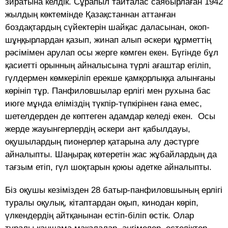
зиратына келдік. Сұрапыл тайталас саябырлаған 1942
жылдың көктемінде Қазақстаннан аттанған
боздақтардың сүйектерін шайқас даласынан, окоп-
шұңқырлардан қазып, жинап алып әскери құрметтің
рәсімімен арулап осы жерге көмген екен. Бүгінде бұл
қасиетті орынның айналысына түрлі ағаштар егіліп,
гүлдермен көмкеріліп ерекше қамқорлыққа алынғаны
көрініп тұр. Панфиловшылар ерлігі мен рухына бас
июге мұнда еліміздің түкпір-түпкірінен ғана емес,
шетелдерден де көптеген адамдар келеді екен. Осы
жерде жауынгерлердің әскери ант қабылдауы,
оқушылардың пионерлер қатарына алу дәстүрге
айналыпты. Шаңырақ көтеретін жас жұбайлардың да
тағзым етіп, гүл шоқтарын қоюы әдетке айналыпты.
Біз оқушы кезімізден 28 батыр-панфиловшының ерлігі
туралы оқулық, кітаптардан оқып, кинодан көріп,
үлкендердің айтқанынан естіп-біліп өстік. Олар