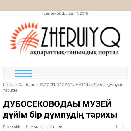
Сейсенбі, Шілде 17, 2018
ЖЕР
ақпа
та
по
Негізгі
>
Бас баған
>
ДУБОСЕКОВОДАҒЫ МУЗЕЙ дүйім бір дүмпудің
тарихы
ДУБОСЕКОВОДАҒЫ МУЗЕЙ
дүйім бір дүмпудің тарихы
kazakh
Мам 13, 2018
0