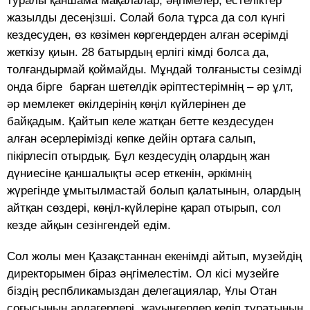
туралы қаншама мақалалар, әңгімелер, естеліктер
жазылды десеңізші. Солай бола тұрса да сол күнгі
кездесуден, өз көзімен көргендерден алған әсерімді
жеткізу қиын. 28 батырдың ерлігі кімді болса да,
толғандырмай қоймайды. Мұндай толғанысты сезімді
онда бірге барған шетелдік әріптестерімнің – әр ұлт,
әр мемлекет өкілдерінің көңіл күйлерінен де
байқадым. Қайтып келе жатқан бетте кездесуден
алған әсерлерімізді көпке дейін ортаға салып,
пікірлесіп отырдық. Бұл кездесудің олардың жан
дүниесіне қаншалықты әсер еткенін, әркімнің
жүрегінде ұмытылмастай болып қалатынын, олардың
айтқан сөздері, көңіл-күйлеріне қарап отырып, сол
кезде айқын сезінгендей едім.
Сол жолы мен Қазақстаннан екенімді айтып, музейдің
директорымен біраз әңгімелестім. Ол кісі музейге
біздің респбликамыздан делегациялар, Ұлы Отан
соғысының ардагерлері, жауынгерлер келіп тұратынын