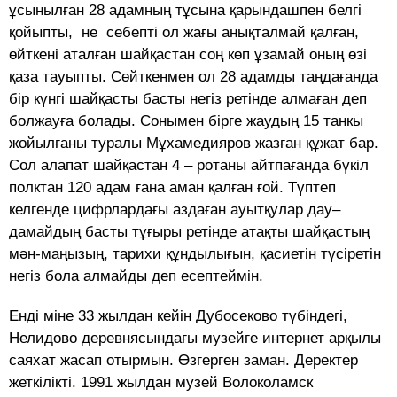
ұсынылған 28 адамның тұсына қарындашпен белгі
қойыпты, не себепті ол жағы анықталмай қалған,
өйткені аталған шайқастан соң көп ұзамай оның өзі
қаза тауыпты. Сөйткенмен ол 28 адамды таңдағанда
бір күнгі шайқасты басты негіз ретінде алмаған деп
болжауға болады. Сонымен бірге жаудың 15 танкы
жойылғаны туралы Мұхамедияров жазған құжат бар.
Сол алапат шайқастан 4 – ротаны айтпағанда бүкіл
полктан 120 адам ғана аман қалған ғой. Түптеп
келгенде цифрлардағы аздаған ауытқулар дау–
дамайдың басты тұғыры ретінде атақты шайқастың
мән-маңызың, тарихи құндылығын, қасиетін түсіретін
негіз бола алмайды деп есептеймін.
Енді міне 33 жылдан кейін Дубосеково түбіндегі,
Нелидово деревнясындағы музейге интернет арқылы
саяхат жасап отырмын. Өзгерген заман. Деректер
жеткілікті. 1991 жылдан музей Волоколамск