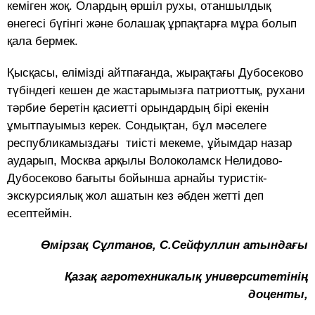
кеміген жоқ. Олардың өршіл рухы, отаншылдық
өнегесі бүгінгі және болашақ ұрпақтарға мұра болып
қала бермек.
Қысқасы, елімізді айтпағанда, жырақтағы Дубосеково
түбіндегі кешен де жастарымызға патриоттық, рухани
тәрбие беретін қасиетті орындардың бірі екенін
ұмытпауымыз керек. Сондықтан, бұл мәселеге
республикамыздағы тиісті мекеме, ұйымдар назар
аударып, Москва арқылы Волоколамск Нелидово-
Дубосеково бағыты бойынша арнайы туристік-
экскурсиялық жол ашатын кез әбден жетті деп
есептеймін.
Өмірзақ Сұлтанов,
С.Сейфуллин атындағы
Қазақ агротехникалық университетінің
доценты,