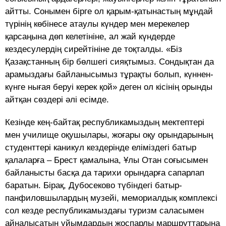
айтты. Сонымен бірге ол қарым-қатынастың мұндай
түрінің көбінесе атаулы күндер мен мерекелер
қарсаңына дөп келетініне, ал жай күндерде
кездесулердің сирейтініне де тоқталды. «Біз
Қазақстанның бір бөлшегі сияқтымыз. Сондықтан да
арамыздағы байланысымыз тұрақты болып, күннен-
күнге нығая беруі керек қой» деген ол кісінің орынды
айтқан сөздері әлі есімде.
Кезінде кең-байтақ республикамыздың мектептері
мен училище оқушылары, жоғары оқу орындарының
студенттері каникул кездерінде еліміздегі батыр
қалаларға – Брест қамалына, Ұлы Отан соғысымен
байланысты басқа да тарихи орындарға сапарлап
баратын. Бірақ, Дубосеково түбіндегі батыр-
панфиловшылардың музейі, мемориалдық комплексі
сол кезде республикамыздағы туризм саласымен
айналысатын ұйымдардың жоспарлы маршруттарына