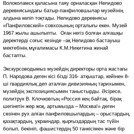
Волоколамск қаласына таяу орналасқан Нелидово
деревнясындағы батыр-панфиловшылар музейінің
алдына келіп тоқтады. Нелидово деревнясы
«Панфиловский» совхозының орталығы екен. Музей
1967 жылы ашылыпты. Оған негіз болған алғашқы
деректерді соғыс кезінде –ақ Нелидово бастауыш
мектебінің мұғалимасы К.М.Никитина жинай
бастапты.
Экскурсоводымыз музейдің директоры орта жастағы
П. Народова деген кісі бізді 316- атқыштар, кейінен 8-
ші гвардиялық деп аталған дивизияның тарихымен,
музейдің экспозициясымен таныстырды. Әсіресе,
политрук В. Клочковтың «Россия кең байтақ, бірақ
шегінетін жер жоқ, артымызда – Москва!» деген
сөзінен рух алған панфиловшылардың – орыстардың,
қазақтардың, украиндар, қырғыздардың тас түйін
болып, бекініп, фашистердің 50 танкісімен және бір