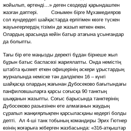
жойылып, өртенді…» деген сөздерді қарындашпен
жазған дәптері. Сонымен бірге Мұхамедияров
сол күндердегі шайқастарда ерлігімен көзге түскен
жауынгерлердің тізімін де жазып кеткен екен.
Олардың арасында кейін батыр атағына ұсынғандар
да болыпты.
Тағы бір өте маңызды деректі бұдан бірнеше жыл
бұрын батыс баспасөзі жариялапты. Онда немістің
штабта қызмет еткен офицерінің әскери ұрыстардың
журналында неміске тән дәлдікпен 16 – күнгі
шайқасқа олардың жағынан Дубосеково бағытындағы
панфиловшыларға қарсы соғысқа 90 танктың
шыққанын жазыпты. Соғыс барысында танктерінің
Дубосеково разьезінен өте алмағанын жаудың
сұрапыл жанқиярлықпен қарсыласқаны кедергі болды
депті. Ал 4-ші танк тобының командиры Эрих Гютнер
өзінің жоғарыға жіберген жазбасында: «316-атқыштар