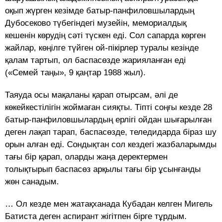
оқып жүрген кезімде батыр-панфиловшылардың
Дубосеково түбегіндегі музейін, мемориалдық
кешенін көрудің сәті түскен еді. Сол сапарда көрген
жайлар, көңілге түйген ой-пікірлер туралы кезінде
қалам тартып, ол баспасөзде жарияланған еді
(«Семей таңы», 9 қаңтар 1988 жыл).
Таяуда осы мақаланы қарап отырсам, әлі де
көкейкестілігін жоймаған сияқты. Тіпті соңғы кезде 28
батыр-панфиловшылардың ерлігі ойдан шығарылған
деген лақап тарап, баспасөзде, теледидарда біраз шу
орын алған еді. Сондықтан сол кездегі жазбаларымды
тағы бір қарап, оларды жаңа деректермен
толықтырып баспасөз арқылы тағы бір ұсынғанды
жөн санадым.
… Ол кезде мен жатақханада Кубадан келген Мигель
Батиста деген аспирант жігітпен бірге тұрдым.