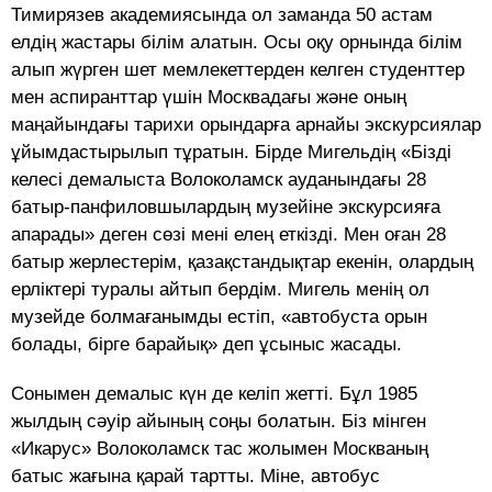
Тимирязев академиясында ол заманда 50 астам
елдің жастары білім алатын. Осы оқу орнында білім
алып жүрген шет мемлекеттерден келген студенттер
мен аспиранттар үшін Москвадағы және оның
маңайындағы тарихи орындарға арнайы экскурсиялар
ұйымдастырылып тұратын. Бірде Мигельдің «Бізді
келесі демалыста Волоколамск ауданындағы 28
батыр-панфиловшылардың музейіне экскурсияға
апарады» деген сөзі мені елең еткізді. Мен оған 28
батыр жерлестерім, қазақстандықтар екенін, олардың
ерліктері туралы айтып бердім. Мигель менің ол
музейде болмағанымды естіп, «автобуста орын
болады, бірге барайық» деп ұсыныс жасады.
Сонымен демалыс күн де келіп жетті. Бұл 1985
жылдың сәуір айының соңы болатын. Біз мінген
«Икарус» Волоколамск тас жолымен Москваның
батыс жағына қарай тартты. Міне, автобус