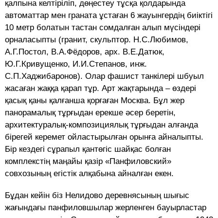
қалпына келтіріліп, дөңестеу тұсқа қолдарында
автоматтар мен граната ұстаған 6 жауынгердің биіктігі
10 метр болатын тастан сомдалған алып мүсіндері
орналасыпты (гранит, скульптор. Н.С.Любимов,
А.Г.Постол, В.А.Фёдоров, арх. В.Е.Датюк,
Ю.Г.Кривущенко, И.И.Степанов, инж.
С.П.Хаджибаронов). Олар фашист танкілері шбуыл
жасаған жаққа қарап тұр. Арт жақтарында – өздері
қасық қаны қалғанша қорғаған Москва. Бұл жер
панорамалық тұрғыдан ерекше әсер беретін,
архитектуралық-композициялық тұрғыдан алғанда
бірегей керемет ойластырылған орынға айналыпты.
Бір кездегі сұрапыл қантөгіс шайқас болған
комплекстің маңайы қазір «Панфиловский»
совхозының егістік алқабына айналған екен.
Бұдан кейін біз Нелидово деревнясының шығыс
жағындағы панфиловшылар жерленген бауырластар