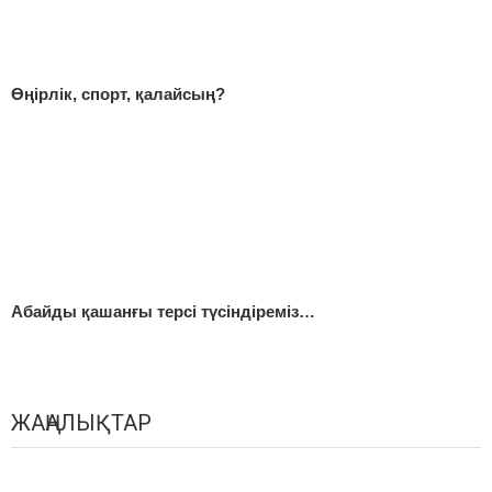
Өңірлік, спорт, қалайсың?
Абайды қашанғы терсі түсіндіреміз…
ЖАҢАЛЫҚТАР