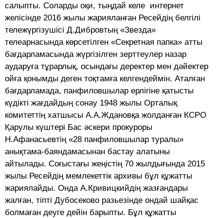
салыпты. Соларды оқи, тыңдай келе интернет
желісінде 2016 жылы жарияланған Ресейдің белгілі
тележүргізушісі Д.Дибровтың «Звезда»
телеарнасында көрсетілген «Секретная папка» атты
бағдарламасында жүргізілген зерттеулер назар
аударуға тұрарлық, осындағы деректер мен дәйектер
ойға қонымды деген тоқтамға келгендеймін. Аталған
бағдарламада, панфиловшылар ерлігіне қатысты
күдікті жағдайдың сонау 1948 жылы Орталық
комитеттің хатшысы А.А.Ждановқа жолданған КСРО
Қарулы күштері Бас әскери прокуроры
Н.Афанасьевтің «28 панфиловшылар туралы»
анықтама-баяндамасынан бастау алатыны
айтылады. Соғыстағы жеңістің 70 жылдығында 2015
жылы Ресейдің мемлекеттік архивы бұл құжатты
жариялайды. Онда А.Кривицкийдің жазғандары
жалған, тіпті Дубосеково разьезінде ондай шайқас
болмаған деуге дейін барыпты. Бұл құжатты