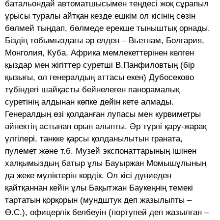
батальондай автоматшысымен теңдесі жоқ сұрапыл
ұрысы туралы айтқан кезде ешкім ол кісінің сөзін
бөлмей тыңдап, бөлмеде ерекше тыныштық орнады.
Біздің тобымыздағы әр елден – Вьетнам, Болгария,
Монголия, Куба, Африка мемлекеттерінен келген
қыздар мен жігіттер суретші В.Панфиловтың (бір
қызығы, ол генералдың аттасы екен) Дубосеково
түбіндегі шайқасты бейнелеген панорамалық
суретінің алдынан көпке дейін кете алмады.
Генералдың өзі қолданған лупасы мен курвиметры
әйнектің астынан орын алыпты. Әр түрлі қару-жарақ
үлгілері, танкке қарсы қолданылытын граната,
пулемет және т.б. Музей экспонаттарының ішінен
халқымыздың батыр ұлы Бауыржан Момышұлының
да жеке мүліктерін көрдік. Ол кісі дүниеден
қайтқаннан кейін ұлы Бақытжан Баукеңнің темекі
тартатын қорқорын (мундштук деп жазылыпты –
Ө.С.), офицерлік белбеуін (портупей деп жазылған –