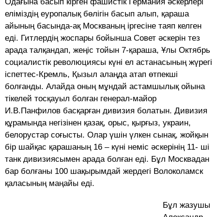
Одағына басып кірген фашистік Германия әскерлері
еліміздің еуропалық бөлігін басып алып, қараша
айының басында-ақ Москваның іргесіне таяп келген
еді. Гитлердің жоспары бойынша Совет әскерін тез
арада талқандап, жеңіс тойын 7-қараша, Ұлы Октябрь
социалистік революциясы күні ел астанасының жүрегі
іспеттес-Кремль, Қызыл алаңда атап өтпекші
болғанды. Алайда оның мұндай астамшылық ойына
тікелей тосқауыл болған генерал-майор
И.В.Панфилов басқарған дивизия болатын. Дивизия
құрамында негізінен қазақ, орыс, қырғыз, украин,
белорустар соғысты. Олар үшін үлкен сынақ, жойқын
бір шайқас қарашаның 16 – күні неміс әскерінің 11- ші
танк дивизиясымен арада болған еді. Бұл Москвадан
бар болғаны 100 шақырымдай жердегі Волоколамск
қаласының маңайы еді.
Бұл жазушы