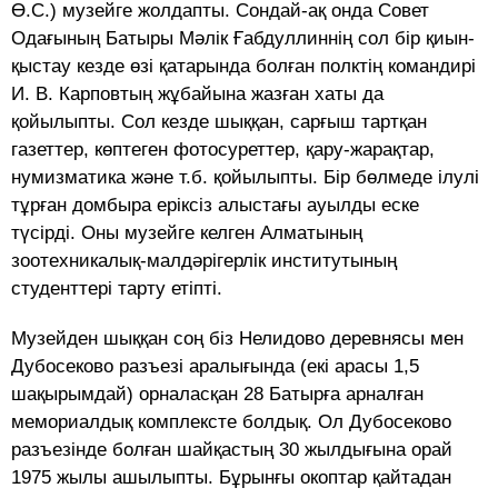
Ө.С.) музейге жолдапты. Сондай-ақ онда Совет
Одағының Батыры Мәлік Ғабдуллиннің сол бір қиын-
қыстау кезде өзі қатарында болған полктің командирі
И. В. Карповтың жұбайына жазған хаты да
қойылыпты. Сол кезде шыққан, сарғыш тартқан
газеттер, көптеген фотосуреттер, қару-жарақтар,
нумизматика және т.б. қойылыпты. Бір бөлмеде ілулі
тұрған домбыра еріксіз алыстағы ауылды еске
түсірді. Оны музейге келген Алматының
зоотехникалық-малдәрігерлік институтының
студенттері тарту етіпті.
Музейден шыққан соң біз Нелидово деревнясы мен
Дубосеково разъезі аралығында (екі арасы 1,5
шақырымдай) орналасқан 28 Батырға арналған
мемориалдық комплексте болдық. Ол Дубосеково
разъезінде болған шайқастың 30 жылдығына орай
1975 жылы ашылыпты. Бұрынғы окоптар қайтадан