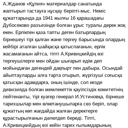
А.Жданов «Құпия» материалдар санатында
жаптырып тастауға нұсқау беріпті-мыс. Неміс
құжаттарында да 1941 жылғы 16 қарашадағы
Дубосеково разъезінде болған ұрыс туралы дерек жоқ
екен. Ерлікпен қаза тапты деген батырлардың
бірнешеуі тірі қалған және тергеу барысында олардың
кейбірі аталған шайқасқа қатыспағанын, ерлік
жасамағанын айтса, тіпті А.Кривицкийдің өзі
тергеушілерге мен ойдан шығарып едім деп
мойындаған дегендей дақпырт пен дабыра. Осындай
айыптауларды алға тарта отырып, жүргізуші соғысқа
қатысқан адамдарға, оның ішінде, сол кезде
дивизияда болған мемлекеттік қауіпсіздік комитетінің
лейтенанты, тірі куәгер генерал И.Устиновқа, бірнеше
тарихшылар мен өлкетанушыларға сөз беріп, олар
құжаттың көп жағдайда жалған деректерге
құрастырылғанын дәлелдеп береді. Тіпті,
А.Кривицкийдың өзі кейін тарих ғылымдарының