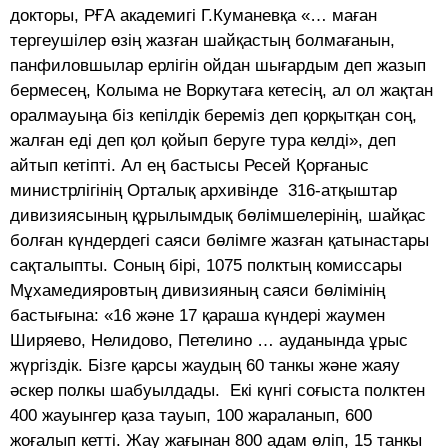
докторы, РҒА академигі Г.Куманевқа «… маған
тергеушілер өзің жазған шайқастың болмағанын,
панфиловшылар ерлігін ойдан шығардым деп жазып
бермесең, Колыма не Воркутаға кетесің, ал ол жақтан
оралмауыңа біз кепілдік береміз деп қорқытқан соң,
жалған еді деп қол қойып беруге тура келді», деп
айтып кетіпті. Ал ең бастысы Ресей Қорғаныс
министрлігінің Орталық архивінде 316-атқыштар
дивизиясының құрылымдық бөлімшелерінің, шайқас
болған күндердегі саяси бөлімге жазған қатынастары
сақталыпты. Соның бірі, 1075 полктың комиссары
Мұхамедияровтың дивизияның саяси бөлімінің
бастығына: «16 және 17 қараша күндері жаумен
Ширяево, Нелидово, Петелино … ауданында ұрыс
жүргіздік. Бізге қарсы жаудың 60 танкы және жаяу
әскер полкы шабуылдады. Екі күнгі соғыста полктен
400 жауынгер қаза тауып, 100 жараланып, 600
жоғалып кетті. Жау жағынан 800 адам өліп, 15 танкы