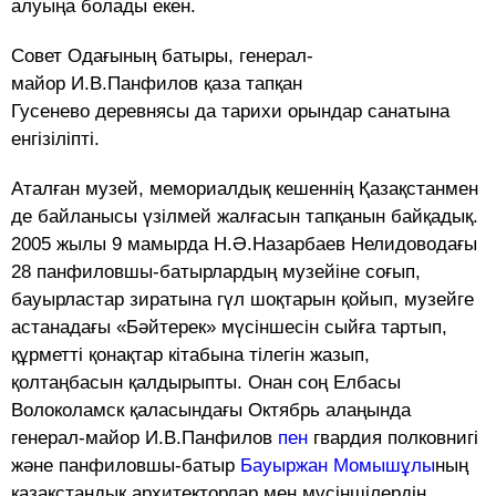
алуыңа болады екен.
Совет Одағының батыры, генерал-
майор И.В.Панфилов қаза тапқан
Гусенево деревнясы да тарихи орындар санатына
енгізіліпті.
Аталған музей, мемориалдық кешеннің Қазақстанмен
де байланысы үзілмей жалғасын тапқанын байқадық.
2005 жылы 9 мамырда Н.Ә.Назарбаев Нелидоводағы
28 панфиловшы-батырлардың музейіне соғып,
бауырластар зиратына гүл шоқтарын қойып, музейге
астанадағы «Бәйтерек» мүсіншесін сыйға тартып,
құрметті қонақтар кітабына тілегін жазып,
қолтаңбасын қалдырыпты. Онан соң Елбасы
Волоколамск қаласындағы Октябрь алаңында
генерал-майор И.В.Панфилов
пен
гвардия полковнигі
және панфиловшы-батыр
Бауыржан Момышұлы
ның
қазақстандық архитекторлар мен мүсіншілердің