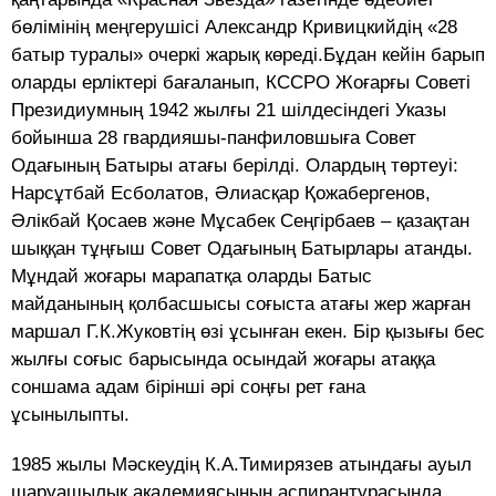
бөлімінің меңгерушісі Александр Кривицкийдің «28
батыр туралы» очеркі жарық көреді.Бұдан кейін барып
оларды ерліктері бағаланып, КССРО Жоғарғы Советі
Президиумның 1942 жылғы 21 шілдесіндегі Указы
бойынша 28 гвардияшы-панфиловшыға Совет
Одағының Батыры атағы берілді. Олардың төртеуі:
Нарсұтбай Есболатов, Әлиасқар Қожабергенов,
Әлікбай Қосаев және Мұсабек Сеңгірбаев – қазақтан
шыққан тұңғыш Совет Одағының Батырлары атанды.
Мұндай жоғары марапатқа оларды Батыс
майданының қолбасшысы соғыста атағы жер жарған
маршал Г.К.Жуковтің өзі ұсынған екен. Бір қызығы бес
жылғы соғыс барысында осындай жоғары атаққа
соншама адам бірінші әрі соңғы рет ғана
ұсынылыпты.
1985 жылы Мәскеудің К.А.Тимирязев атындағы ауыл
шаруашылық академиясының аспирантурасында