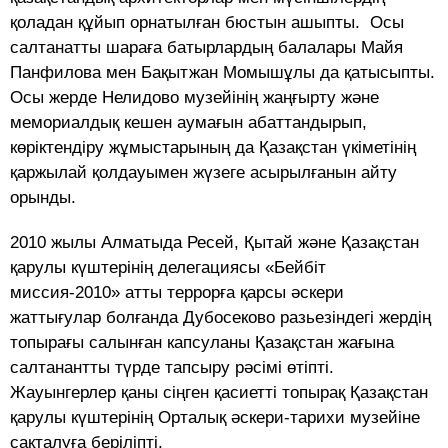
қоладан құйып орнатылған бюстын ашыпты. Осы
салтанатты шараға батырлардың балалары Майя
Панфилова мен Бақытжан Момышұлы да қатысыпты.
Осы жерде Нелидово музейінің жаңғырту және
мемориалдық кешен аумағын абаттандырып,
көріктендіру жұмыстарының да Қазақстан үкіметінің
қаржылай қолдауымен жүзеге асырылғанын айту
орынды.
2010 жылы Алматыда Ресей, Қытай және Қазақстан
қарулы күштерінің делегациясы «Бейбіт
миссия-2010» атты террорға қарсы әскери
жаттығулар болғанда Дубосеково разьезіндегі жердің
топырағы салынған капсуланы Қазақстан жағына
салтанантты түрде тапсыру рәсімі өтіпті.
Жауынгерлер қаны сіңген қасиетті топырақ Қазақстан
қарулы күштерінің Орталық әскери-тарихи музейіне
сақталуға беріліпті.