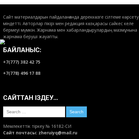
Сайт материалдарын пайдаланғанда дереккөзге сілтеме көрсету
міндетті. Авторлар пікірі мен редакция көзқарасы сәйкес келе
бермеуі мүмкін. Жарнама мен хабарландырулардың мазмұнына
жарнама беруші жауапты.
БАЙЛАНЫС:
+7(777) 382 42 75
+7(778) 496 17 88
САЙТТАН ІЗДЕУ…
Search
for:
Мемлекеттік тіркеу № 16182-СИ
Сайт почтасы:
zheruiyq@mail.ru