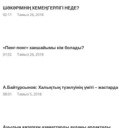
ШӘКӘРІМНІҢ КЕМЕҢГЕРЛІГІ НЕДЕ?
02:11
Тамыз 26, 2018
«Пинг-понг» ханшайымы кім болады?
01:52
Тамыз 26, 2018
А.Байтұрсынов: Халықтың түзелуінің үміті – жастарда
08:01
Тамыз 5, 2018
Ауылын көтерген азаматтарды ауданы ардақтады