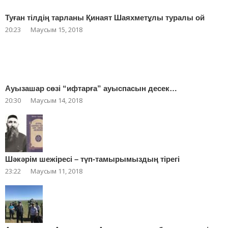
Туған тілдің тарланы Қинаят Шаяхметұлы туралы ой
20:23
Маусым 15, 2018
Ауызашар сөзі “ифтарға” ауыспасын десек…
20:30
Маусым 14, 2018
Шәкәрім шежіресі – түп-тамырымыздың тірегі
23:22
Маусым 11, 2018