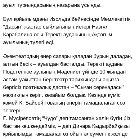
ауыл тұрғындарының назарына ұсынды.
Бұл қойылымдағы Изольда бейнесінде Мемлекеттік
“Дарын” жастар сыйлығының иегері Назгүл
Карабалина осы Теректі ауданының Ақсоғым
ауылының түлегі еді.
Əкемтеатрдың өнер сапары қаладан бұрын даладан,
алтын бесік – ауылдан басталды. Теректі ауданы
Подстепное аулының Мəдениет үйінде 10 жылдан
астам уақыттан бері театр тарихындағы аңызға
бергісіз поэтикалық дастан – “Сыған серенадасы”
мюзиклын көріп, көзайым болдық. Кезінде күміс
көмей К. Байсейітованың өнерін тамашалаған сөз
зергері
Ғ. Мүсіреповтің “Чудо” деп тамсанған халін бүгін біз
бастан кешкендейміз, – деп Динара Қыдырбайқызы
қойылымды тамашалап өз ойын әлеуметтік желіде