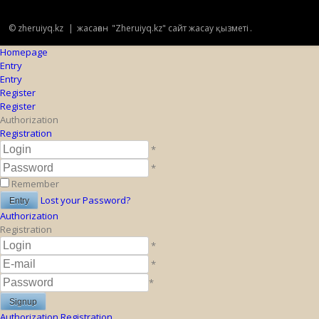
© zheruiyq.kz
|
жасаған
"Zheruiyq.kz" сайт жасау қызметі
.
Homepage
Entry
Entry
Register
Register
Authorization
Registration
*
*
Remember
Lost your Password?
Authorization
Registration
*
*
*
Authorization
Registration