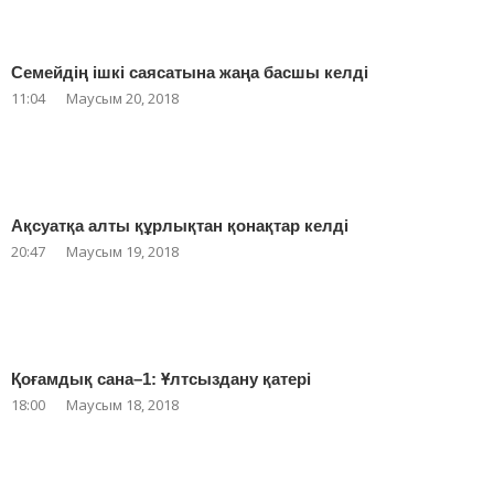
Семейдің ішкі саясатына жаңа басшы келді
11:04
Маусым 20, 2018
Ақсуатқа алты құрлықтан қонақтар келді
20:47
Маусым 19, 2018
Қоғамдық сана–1: Ұлтсыздану қатері
18:00
Маусым 18, 2018