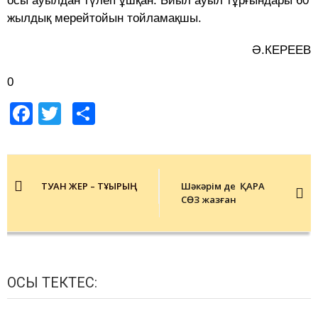
осы ауылдан түлеп ұшқан. Биыл ауыл тұрғындары 60
жылдық мерейтойын тойламақшы.
Ә.КЕРЕЕВ
0
Facebook
Twitter
Share
Post
navigation
ТУҒАН ЖЕР – ТҰҒЫРЫҢ
Шәкәрім де ҚАРА
СӨЗ жазған
ОСЫ ТЕКТЕС: