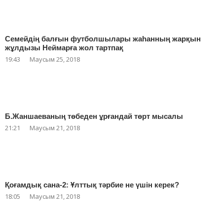
Семейдің балғын футболшылары жаһанның жарқын
жұлдызы Неймарға жол тартпақ
19:43
Маусым 25, 2018
Б.Жаншаеваның төбеден ұрғандай төрт мысалы
21:21
Маусым 21, 2018
Қоғамдық сана-2: Ұлттық тәрбие не үшін керек?
18:05
Маусым 21, 2018