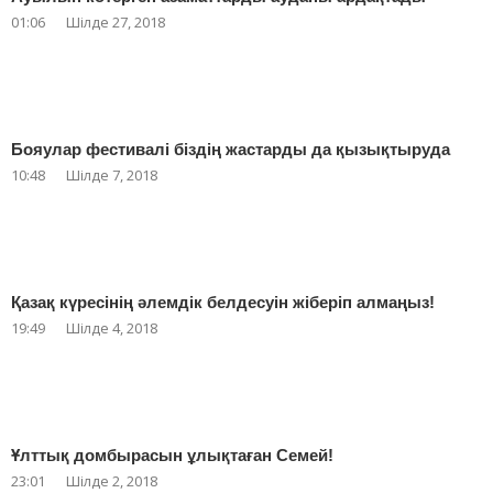
01:06
Шілде 27, 2018
Бояулар фестивалі біздің жастарды да қызықтыруда
10:48
Шілде 7, 2018
Қазақ күресінің әлемдік белдесуін жіберіп алмаңыз!
19:49
Шілде 4, 2018
Ұлттық домбырасын ұлықтаған Семей!
23:01
Шілде 2, 2018