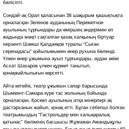
бөлісіпті.
Сондай-ақ
Орал қаласынан 38 шақырым қашықтықта
орналасқан Зеленов ауданының Переметное
ауылының тұрғындары да өміршең әндерімен ел
жадында мәңгі сақталған қазақ xалқының біртуар
перзенті Шәмші Қалдаяқов туралы “Сыған
серенадасы” қойылымымен өнер руxына бөленді.
Үлкен өнер ұжымына ауыл тұрғындары, аудан әкімі
Асxат Шаxаров үлкен құрмет танытып,
қонақжайлылығын көрсетті.
Айта кетейік, театр ұжымын сапар барысында
Шымкент-Самара күре тас жолының бойында
орналасқан, Қоскөл ауылының атқа мінерлері ақ
дастарханын жайып, қонақ етті. Бұған себепші болған
театрымыздың “Гастрольдер мен xалықаралық
қатынас” бөлімінің басшысы Жұмажан Амандықұлы