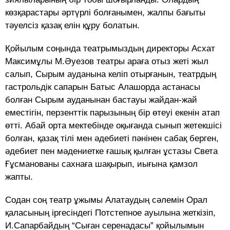
көзқарастары әртүрлі болғанымен, жалпы бағыты
тәуелсіз қазақ елін құру болатын.
Қойылым соңында театрымыздың директоры Асхат
Максимұлы М.Әуезов театры араға отыз жеті жыл
салып, Сырым ауданына келіп отырғанын, театрдың
гастрольдік сапарын Батыс Алашорда астанасы
болған Сырым ауданынан бастауы жайдан-жай
еместігін, перзенттік парызының бір өтеуі екенін атап
өтті. Абай орта мектебінде оқығанда сынып жетекшісі
болған, қазақ тілі мен әдебиеті пәнінен сабақ берген,
әдебиет пен мәдениетке ғашық қылған ұстазы Света
Ғұсманованы сахнаға шақырып, иығына қамзол
жапты.
Содан соң театр ұжымы Алатаудың сәлемін Орал
қаласының іргесіндегі Потстепное ауылына жеткізіп,
И.Сапарбайдың “Сыған серенадасы” қойылымын