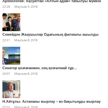
Археология: Ақсуаттан «Алтын адам» табылуы мүмкін
22:28
Маусым 9, 2018
Cемейден Жазушылар Одағының филиалы ашылды
23:31
Маусым 8, 2018
Сенатор қозғағанмен, сең қозғалмай тұр…
20:07
Маусым 8, 2018
Н.Айтұлы: Астананы жырлау – өз бақытыңды жырлау
07:53
Маусым 8, 2018