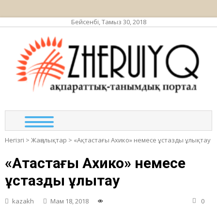
Бейсенбі, Тамыз 30, 2018
ЖЕР
ақпа
та
по
Негізгі
>
Жаңалықтар
>
«Ақтастағы Ахико» немесе ұстазды ұлықтау
«Ақтастағы Ахико» немесе
ұстазды ұлықтау
kazakh
Мам 18, 2018
0