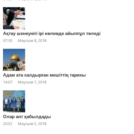
Ақтау шенеунігі ірі көлемде айыппұл төледі
07:30
Маусым 8, 2018
Адам ата салдырған мешіттің тарихы
14:07
Маусым 7, 2018
Олар ант қабылдады
20:52
Маусым 5, 2018