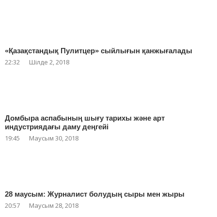
«Қазақстандық Пулитцер» сыйлығын қанжығалады
22:32
Шілде 2, 2018
Домбыра аспабының шығу тарихы және арт
индустриядағы даму деңгейі
19:45
Маусым 30, 2018
28 маусым: Журналист болудың сыры мен жыры
20:57
Маусым 28, 2018