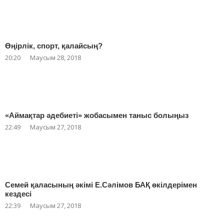
Өңірлік, спорт, қалайсың?
20:20
Маусым 28, 2018
«Аймақтар әдебиеті» жобасымен таныс болыңыз
22:49
Маусым 27, 2018
Семей қаласының әкімі Е.Сәлімов БАҚ өкілдерімен
кездесі
22:39
Маусым 27, 2018