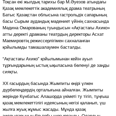
Тоқсан екі жылдық тарихы бар М.Әуезов атындағы
Қазақ мемлекеттік академиялық драма театрының
Батыс Қазақстан облысына гастрольдік сапарының
басы Сырым аудандық мәдениет үйінің сахнасында
Мәдина Омарованың туындысын «Ақтастағы Ахико»
атты деректі драманы театрдың директоры Асхат
Маемировтің режиссерлігімен сахналанған
қойылымды тамашалаумен басталды.
“Ақтастағы Аxико” қойылымынан кейін ауыл
тұрғындарының ыстық ықыласына бөленуі де заңды
сияқты.
XX ғасырдың басында Жымпиты өңірі үлкен
дүрбелеңдердің орталығына айналған. Жымпиты
жерінде Күнбатыс Алашорда үкіметі ту тігіп, тұңғыш
қазақ мемлекеттілігі идеясының негізі қаланып, үш
жылға жуық жұмыс жасады. Мұнда қазақ
зиялыларының бір тобы шоғырланды. Олардың