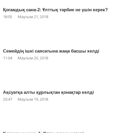
Қоғамдық сана-2: Ұлттық тәрбие не үшін керек?
18:05
Маусым 21, 2018
Семейдің ішкі саясатына жаңа басшы келді
11:04
Маусым 20, 2018
Ақсуатқа алты құрлықтан қонақтар келді
20:47
Маусым 19, 2018