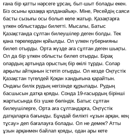
ғана бір қатты нәрсеге ұрсаң, быт-шыт болады екен.
Біз осыны қазаққа қолданайық». Міне, Ресейдің саяси
басты сызығы осы болып келе жатыр. Қазақтарға
үлкен облыстарды билетті. Мысалы, Батыс
Қазақстанда сұлтан билеушілер деген болды. Тек
қана төрелерден қойылды. Ол үлкен губернияны
билеп отырды. Орта жүзде аға сұлтан деген шықты.
Ол да бір үлкен облысты билеп отырды. Бірақ
олардың артында орыстың бір өкілі тұрды. Солар
арқылы айтқанын істетіп отырды. Ол кезде Оңтүстік
Қазақстан түгелдей Қоқан хандығына қарайтын.
Ондағы билік рудың негізінде құрылады. Рудың
басшысын датқа қояды. Сонда 19-ғасырдың бірінші
жартысында біз үшке бөліндік. Батыс сұлтан
билеушілерге, Орта аға сұлтандарға, Оңтүстік
датқаларға бағынды. Бұндай билікті «ұзын арқан, кең
тұсау» деп бағалауға болады. Ол не демек? Атты
ұзын арқанмен байлап қояды, одан ары кете