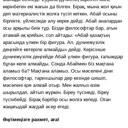
көрінбеген екі жағын да білген. Бірақ, мына жол қиын
деп материалистік жолға түсіп кеткен. Абай осыны
бірлікте, үйлесімде алу керек дейді. Абай аналардан
осы арқылы биік тұр. Бізде философтар бар, атын
атамай-ақ қояйын, сол айтады: «Абай қазақтың
арасында үлкен бір фигура. Ал, дүниежүзілік
деңгейге көтеріле алмайды» дейді. Керісінше
дүниежүзілік деңгейде Абай үлкен фигура, ғалымдар
бұған келе алмайды. Сонда Абаймен біз мақтана
аламыз ба? Мақтана аламыз. Осы мәселені діни
философтар, тарихшылар дер кезінде шешіп,
мәселені қоя алмай отыр. Мен жалғыз өзім
шырылдап, айтып жүрмін. Біреу түсінеді, біреу
түсінбейді. Бірақ бәрібір осы жолға келеді. Оған
жаңағыдай жағдай әсер етеді.
Әңгімеңізге рахмет, аға!