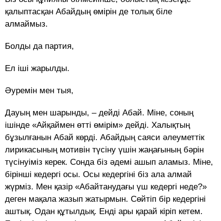
қалыптасқан Абайдың өмірін де толық біле
алмаймыз.
Болды да партия,
Ел іші жарылды.
Әуремін мен тыя,
Дауың мен шарынды, – дейді Абай. Міне, соның
ішінде «Айқаймен өтті өмірім» дейді. Халықтың
бұзылғанын Абай көрді. Абайдың саяси әлеуметтік
лирикасының мотивін түсіну үшін жаңағының бәрін
түсінуіміз керек. Сонда біз әдемі ашып аламыз. Міне,
бірінші кедергі осы. Осы кедергіні біз ала алмай
жүрміз. Мен қазір «Абайтанудағы үш кедергі неде?»
деген мақала жазып жатырмын. Сөйтіп бір кедергіні
аштық. Одан құтылдық. Енді ары қарай кіріп кетем.