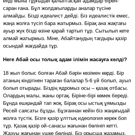
енді мына тұрғыдан қалыптасқан адамдар бірен-
саран ғана. Бұл жолдағыларды аналар түсіне
алмайды. Бізді идеалист дейді. Біз идеалистік емес,
жаңа жолға түсіп бара жатырмыз. Бірақ ана жақтағы
ауыр жүк бізді өзіне қарай тартып тұр. Сытылып кете
алмай жатырмыз. Міне, Абайтанудың тағдыры қазір
осындай жағдайда тұр.
Неге Абай осы толық адам ілімін жасауға келді?
18 жыл болыс болған Абай бәрін көзімен көрді. Бір
атаның кіндігінен тараған балалар 5-6 үй болып, ауыл
болып отырады. Біздің ядромыз осы – қазақ отбасы.
Олардың малы, жаны ортақ. Біріне-бірі көмек береді.
Бұнда ешқандай тап жоқ. Бірақ осы ыстық ұямызды
Ресей саясаты бұзды. Бұзғаннан кейін біз жаңағыдай
жолға түстік. Бізге қазір ұлттық идеология керек боп
тұр. Қазақ қазір ой-санасы жағынан бөлініп кетті.
Жазуы жағынан үшке бөлінді. Біз орысша жазамыз,