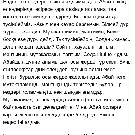
Енді екінші кедергі шықты алдымыздан. Абай өзінің
өлеңдерінде, әсіресе қара сөзінде исламиаттан
көптеген терминдер ендіреді. Біз оны оқимыз да
түсінбейміз. «Ақыл мен хауас барлығын, Білмей дүр
жүрек, сезе дүр, Мүтәкәллимин, мантикин, Бекер
босқа езе дүр» дейді. Түк түсінбейсің. Содан «хауас»
деген не деп іздедім? Сөйтіп, хауасын таптым,
мантықын, мутакаламын таптым. Содан ішіне кірдім.
Абайдың дүниетанымы дәл осы жерде тұр екен. Бұны
философтар діни өлең деп, аузына алған емес.
Негізгі бұрылыс осы жерде жасалынады. Абай неге
мутакаламинді, мантықынды терістеді? Бұлар бір
кездері исламның ішінен шыққан ағымдар.
Мутакалимдер гректердің философиясын исламмен
байланыстырып дәлелдейтін. Міне, Абай соларға
қарсы екенін осы өлеңдерінде білдіреді. Екінші
кедергіні алдық.