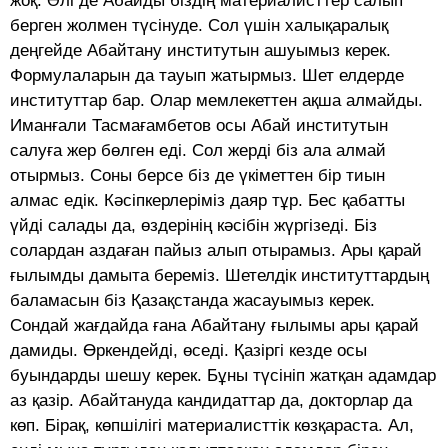
жоқ. Әлі де Абайды біздің материалисттер салып
берген жолмен түсінуде. Сол үшін халықаралық
деңгейде Абайтану институтын ашуымыз керек.
Формулаларын да тауып жатырмыз. Шет елдерде
институттар бар. Олар мемлекеттен ақша алмайды.
Иманғали Тасмағамбетов осы Абай институтын
салуға жер бөлген еді. Сол жерді біз ала алмай
отырмыз. Соны берсе біз де үкіметтен бір тиын
алмас едік. Кәсіпкерлеріміз даяр тұр. Бес қабатты
үйді салады да, өздерінің кәсібін жүргізеді. Біз
солардан аздаған пайыз алып отырамыз. Ары қарай
ғылымды дамыта береміз. Шетелдік институттардың
баламасын біз Қазақстанда жасауымыз керек.
Сондай жағдайда ғана Абайтану ғылымы ары қарай
дамиды. Өркендейді, өседі. Қазіргі кезде осы
буындарды шешу керек. Бұны түсініп жатқан адамдар
аз қазір. Абайтануда кандидаттар да, докторлар да
көп. Бірақ, көпшілігі материалисттік көзқараста. Ал,