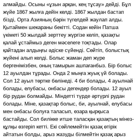
алмайды. Осыны «ұзын арқан, кең тұсау» дейді. Бұл
жүйе 1867 жылға дейін келді. 1867 жылдан бастап
бізді, Орта Азияның бәрін түгелдей жаулап алды.
Қытаймен шекараны бекітті. Содан кейін Патша
үкіметі 50 жылдай зерттеу жүргізе келіп, қазақты
қалай ұстаймыз деген мәселеге тоқтады. Олар
қайтадан алдыңғы әдіске сүйенді. Сөйтіп, болыстық
жүйені алып келді. Болыс жаман деп жүре
бергенімізбен, оның тамырын ашпағанбыз. Бір болыс
12 ауылдан тұрады. Онда 2 мыңға жуық үй болады.
Сол 12 ауыл төртке бөлінеді. 4 би болады, 4 ауылнай
болады, елубасы, онбасы дегендер болады. 12 ауыл
бір рудан болмайды. Міндетті түрде әртүрлі рудан
болады. Міне, қазақтар болыс, би, ауылнай, елубасы
мен онбасы болуға таласып, өзара қырқыса
бастайды. Сол билікке итше таласқан қазақтың мінез-
құлқы өзгеріп кетті. Екі сөйлемейтін қазақ өтірік
айтатын болды, арыз жазуды білмейтін қазақ арыз