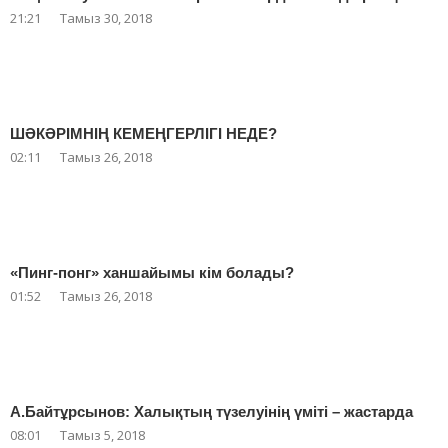
21:21
Тамыз 30, 2018
ШӘКӘРІМНІҢ КЕМЕҢГЕРЛІГІ НЕДЕ?
02:11
Тамыз 26, 2018
«Пинг-понг» ханшайымы кім болады?
01:52
Тамыз 26, 2018
А.Байтұрсынов: Халықтың түзелуінің үміті – жастарда
08:01
Тамыз 5, 2018