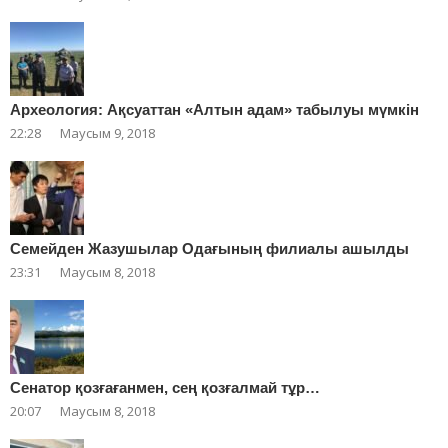
Археология: Ақсуаттан «Алтын адам» табылуы мүмкін
22:28
Маусым 9, 2018
Cемейден Жазушылар Одағының филиалы ашылды
23:31
Маусым 8, 2018
Сенатор қозғағанмен, сең қозғалмай тұр…
20:07
Маусым 8, 2018