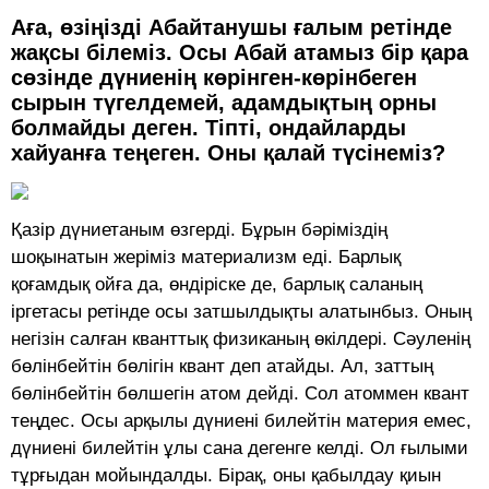
Аға, өзіңізді Абайтанушы ғалым ретінде
жақсы білеміз. Осы Абай атамыз бір қара
сөзінде дүниенің көрінген-көрінбеген
сырын түгелдемей, адамдықтың орны
болмайды деген. Тіпті, ондайларды
хайуанға теңеген. Оны қалай түсінеміз?
Қазір дүниетаным өзгерді. Бұрын бәріміздің
шоқынатын жеріміз материализм еді. Барлық
қоғамдық ойға да, өндіріске де, барлық саланың
іргетасы ретінде осы затшылдықты алатынбыз. Оның
негізін салған кванттық физиканың өкілдері. Сәуленің
бөлінбейтін бөлігін квант деп атайды. Ал, заттың
бөлінбейтін бөлшегін атом дейді. Сол атоммен квант
теңдес. Осы арқылы дүниені билейтін материя емес,
дүниені билейтін ұлы сана дегенге келді. Ол ғылыми
тұрғыдан мойындалды. Бірақ, оны қабылдау қиын