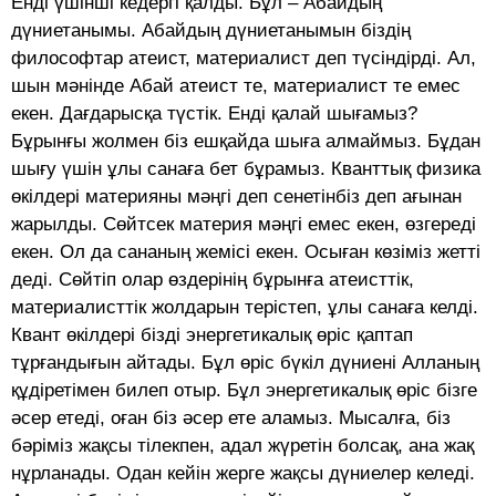
Енді үшінші кедергі қалды. Бұл – Абайдың
дүниетанымы. Абайдың дүниетанымын біздің
философтар атеист, материалист деп түсіндірді. Ал,
шын мәнінде Абай атеист те, материалист те емес
екен. Дағдарысқа түстік. Енді қалай шығамыз?
Бұрынғы жолмен біз ешқайда шыға алмаймыз. Бұдан
шығу үшін ұлы санаға бет бұрамыз. Кванттық физика
өкілдері материяны мәңгі деп сенетінбіз деп ағынан
жарылды. Сөйтсек материя мәңгі емес екен, өзгереді
екен. Ол да сананың жемісі екен. Осыған көзіміз жетті
деді. Сөйтіп олар өздерінің бұрынға атеисттік,
материалисттік жолдарын терістеп, ұлы санаға келді.
Квант өкілдері бізді энергетикалық өріс қаптап
тұрғандығын айтады. Бұл өріс бүкіл дүниені Алланың
құдіретімен билеп отыр. Бұл энергетикалық өріс бізге
әсер етеді, оған біз әсер ете аламыз. Мысалға, біз
бәріміз жақсы тілекпен, адал жүретін болсақ, ана жақ
нұрланады. Одан кейін жерге жақсы дүниелер келеді.