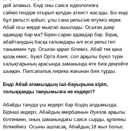
дей аламыз. Енді оны саяси идеологияға
сәйкестендіре отырып қолдан атеист жасады. Біз енді
бұл рельсті қойып, ұлы сана рельсіне өтуіміз керек.
Абай осы жерде мықтап ашылады. Осыған даяр
адамдар бар ма? Бірен-саран адамдар бар. Бірақ,
абайтанудың басқа ғалымдары әлі ескі рельстегі
таныммен тұр. Осыған қарап білеміз. Абай тек қана
қазақ емес, бүкіл Орта Азия, сол арқылы бүкіл түрік
халықтарының арасында заманында өте биік деңгейге
шыққан. Пәлсапалық лирика жағынан биік тұрды.
Енді Абай атамыздың іші-бауырына кіріп,
толыққанды тануымызға не кедергі?
Абайды тануда үш кедергі бар біздің алдымызда.
Бірінші кедергі, Абайдың өмірбаянын Әуезов арқылы
білгенмен, оның заманындағы саяси сырды, құпияны
білмейміз. Осыны ашпасақ, Абайдың 18 жыл болыс