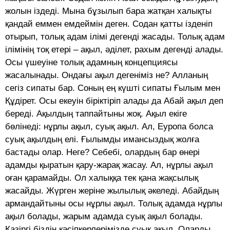
жолын іздеді. Мына бұзылып бара жатқан халықты
қандай еммен емдеймін деген. Содан қатты ізденіп
отырып, толық адам ілімі дегенді жасады. Толық адам
ілімінің тоқ етері – ақыл, әділет, рахым дегенді алады.
Осы үшеуіне толық адамның концепциясы
жасалынады. Ондағы ақыл дегеніміз не? Алланың
сегіз сипаты бар. Соның ең күшті сипаты Ғылым мен
Құдірет. Осы екеуін біріктіріп алады да Абай ақыл деп
береді. Ақылдың таппайтыны жоқ. Ақыл екіге
бөлінеді: нұрлы ақыл, суық ақыл. Ал, Еуропа болса
суық ақылдың елі. Ғылымды имансыздық жолға
бастады олар. Неге? Себебі, олардың бар өнері
адамды қыратын қару-жарақ жасау. Ал, нұрлы ақыл
оған қарамайды. Ол халыққа тек қана жақсылық
жасайды. Жүрген жеріне жылылық әкеледі. Абайдың
армандайтыны осы нұрлы ақыл. Толық адамда нұрлы
ақыл болады, жарым адамда суық ақыл болады.
Қазіргі біздің кәсіпкерлерімізде суық ақыл. Оларды