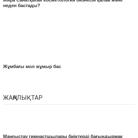
неден бастады?
Жұмбағы мол жұмыр бас
ЖАҢАЛЫҚТАР
Маңғыстау гимнастшылары биіктерді бағындырмақ