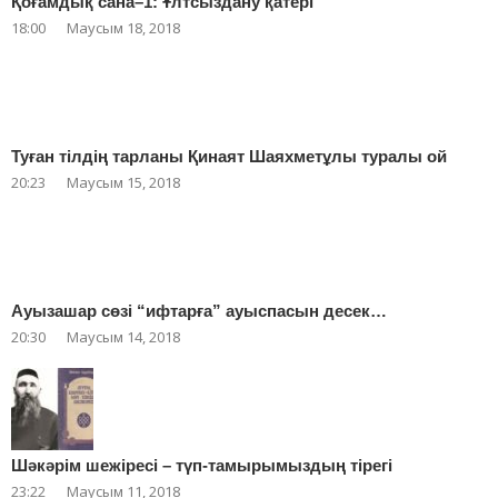
Қоғамдық сана–1: Ұлтсыздану қатері
18:00
Маусым 18, 2018
Туған тілдің тарланы Қинаят Шаяхметұлы туралы ой
20:23
Маусым 15, 2018
Ауызашар сөзі “ифтарға” ауыспасын десек…
20:30
Маусым 14, 2018
Шәкәрім шежіресі – түп-тамырымыздың тірегі
23:22
Маусым 11, 2018