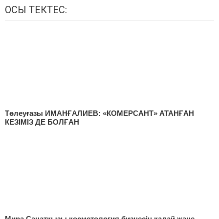
ОСЫ ТЕКТЕС:
Төлеуғазы ИМАНҒАЛИЕВ: «КОМЕРСАНТ» АТАНҒАН
КЕЗІМІЗ ДЕ БОЛҒАН
Мира Санатқызы косметология бизнесін қалай және