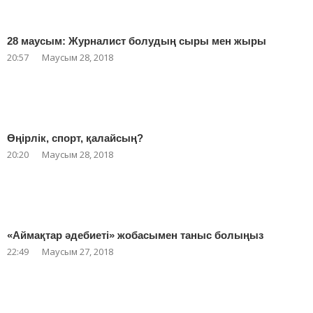
28 маусым: Журналист болудың сыры мен жыры
20:57
Маусым 28, 2018
Өңірлік, спорт, қалайсың?
20:20
Маусым 28, 2018
«Аймақтар әдебиеті» жобасымен таныс болыңыз
22:49
Маусым 27, 2018