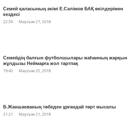
Семей қаласының әкімі Е.Сәлімов БАҚ өкілдерімен
кездесі
22:39
Маусым 27, 2018
Семейдің балғын футболшылары жаһанның жарқын
жұлдызы Неймарға жол тартпақ
19:43
Маусым 25, 2018
Б.Жаншаеваның төбеден ұрғандай төрт мысалы
21:21
Маусым 21, 2018