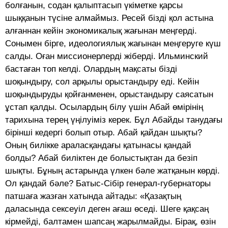
болғанын, содан қалыптасып үкіметке қарсы
шыққанын түсіне алмаймыз. Ресей бізді қол астына
алғаннан кейін экономикалық жағынан меңгерді.
Сонымен бірге, идеологиялық жағынан меңгеруге күш
салды. Оған миссионерлерді жіберді. Ильминский
бастаған топ келді. Олардың мақсаты бізді
шоқындыру, сол арқылы орыстандыру еді. Кейін
шоқындыруды қойғанменен, орыстандыру саясатын
ұстап қалды. Осылардың білу үшін Абай өмірінің
тарихына терең үңілуіміз керек. Бұл Абайды танудағы
бірінші кедергі болып отыр. Абай қайдан шықты?
Оның билікке араласқандағы қатынасы қандай
болды? Абай биліктен де болыстықтан да безіп
шықты. Бұның астарында үлкен бәле жатқанын көрді.
Ол қандай бәле? Батыс-Сібір генерал-губернаторы
патшаға жазған хатында айтады: «Қазақтың
даласында сексеуіл деген ағаш өседі. Шеге қақсаң
кірмейді, балтамен шапсаң жарылмайды. Бірақ, өзін