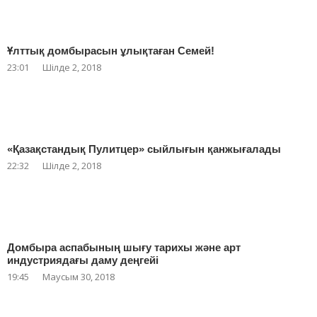
Ұлттық домбырасын ұлықтаған Семей!
23:01
Шілде 2, 2018
«Қазақстандық Пулитцер» сыйлығын қанжығалады
22:32
Шілде 2, 2018
Домбыра аспабының шығу тарихы және арт
индустриядағы даму деңгейі
19:45
Маусым 30, 2018