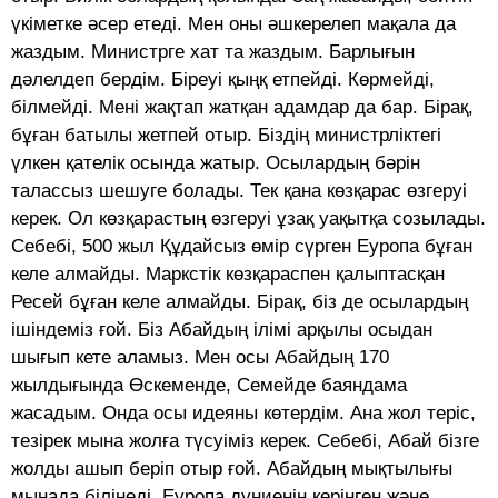
үкіметке әсер етеді. Мен оны әшкерелеп мақала да
жаздым. Министрге хат та жаздым. Барлығын
дәлелдеп бердім. Біреуі қыңқ етпейді. Көрмейді,
білмейді. Мені жақтап жатқан адамдар да бар. Бірақ,
бұған батылы жетпей отыр. Біздің министрліктегі
үлкен қателік осында жатыр. Осылардың бәрін
талассыз шешуге болады. Тек қана көзқарас өзгеруі
керек. Ол көзқарастың өзгеруі ұзақ уақытқа созылады.
Себебі, 500 жыл Құдайсыз өмір сүрген Еуропа бұған
келе алмайды. Маркстік көзқараспен қалыптасқан
Ресей бұған келе алмайды. Бірақ, біз де осылардың
ішіндеміз ғой. Біз Абайдың ілімі арқылы осыдан
шығып кете аламыз. Мен осы Абайдың 170
жылдығында Өскеменде, Семейде баяндама
жасадым. Онда осы идеяны көтердім. Ана жол теріс,
тезірек мына жолға түсуіміз керек. Себебі, Абай бізге
жолды ашып беріп отыр ғой. Абайдың мықтылығы
мынада білінеді. Еуропа дүниенің көрінген және