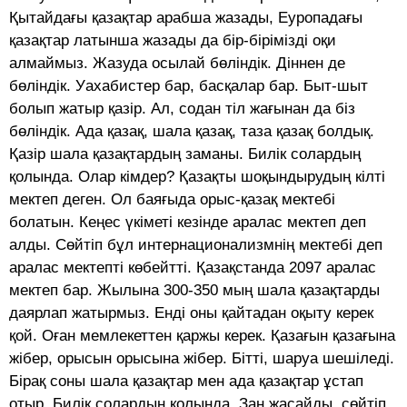
Қытайдағы қазақтар арабша жазады, Еуропадағы
қазақтар латынша жазады да бір-бірімізді оқи
алмаймыз. Жазуда осылай бөліндік. Діннен де
бөліндік. Уахабистер бар, басқалар бар. Быт-шыт
болып жатыр қазір. Ал, содан тіл жағынан да біз
бөліндік. Ада қазақ, шала қазақ, таза қазақ болдық.
Қазір шала қазақтардың заманы. Билік солардың
қолында. Олар кімдер? Қазақты шоқындырудың кілті
мектеп деген. Ол баяғыда орыс-қазақ мектебі
болатын. Кеңес үкіметі кезінде аралас мектеп деп
алды. Сөйтіп бұл интернационализмнің мектебі деп
аралас мектепті көбейтті. Қазақстанда 2097 аралас
мектеп бар. Жылына 300-350 мың шала қазақтарды
даярлап жатырмыз. Енді оны қайтадан оқыту керек
қой. Оған мемлекеттен қаржы керек. Қазағын қазағына
жібер, орысын орысына жібер. Бітті, шаруа шешіледі.
Бірақ соны шала қазақтар мен ада қазақтар ұстап
отыр. Билік солардың қолында. Заң жасайды, сөйтіп