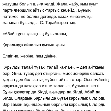
жазушы болып шыға келді. Жала жабу, қым қуыт
партиягершілік айтыс-тартыс көбейді. Бұның
нәтижесі не болды дегенде, қазақ мінез-құлқы
жағынан бұзылды. С. Торайғыровтың:
«Абай тұсы қазақтың бұзылғаны,
Қаралыққа айналып қызыл қаны.
Елдігіне, жеріне, һәм дініне,
Құрылды талай тұзақ, талай қақпан», – деп айтқаны
бар. Яғни, тұзақ деп отырғаны миссионерлік саясат,
қақпан деп болыстық жүйені айтып отыр. Осы жүйенің
арқасында қазақтар итше таласып, бұзылып кетті.
Бұны қазақтар да білді, ақындар да білді, Абай да
білді. Олардың барлығы да бұған қарсылық білдірді.
Зар заман ақындарының барлығы қарсылық білдірді.
Біз осы құпияны білмейінше, болыстық кезеңде