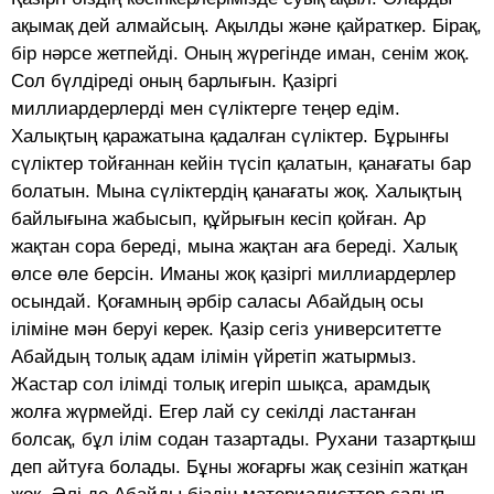
ақымақ дей алмайсың. Ақылды және қайраткер. Бірақ,
бір нәрсе жетпейді. Оның жүрегінде иман, сенім жоқ.
Сол бүлдіреді оның барлығын. Қазіргі
миллиардерлерді мен сүліктерге теңер едім.
Халықтың қаражатына қадалған сүліктер. Бұрынғы
сүліктер тойғаннан кейін түсіп қалатын, қанағаты бар
болатын. Мына сүліктердің қанағаты жоқ. Халықтың
байлығына жабысып, құйрығын кесіп қойған. Ар
жақтан сора береді, мына жақтан аға береді. Халық
өлсе өле берсін. Иманы жоқ қазіргі миллиардерлер
осындай. Қоғамның әрбір саласы Абайдың осы
іліміне мән беруі керек. Қазір сегіз университетте
Абайдың толық адам ілімін үйретіп жатырмыз.
Жастар сол ілімді толық игеріп шықса, арамдық
жолға жүрмейді. Егер лай су секілді ластанған
болсақ, бұл ілім содан тазартады. Рухани тазартқыш
деп айтуға болады. Бұны жоғарғы жақ сезініп жатқан