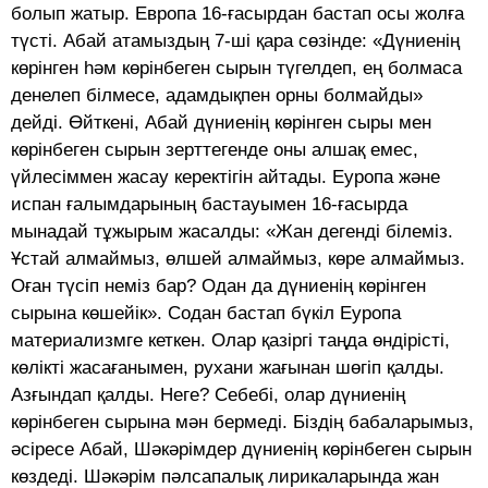
болып жатыр. Европа 16-ғасырдан бастап осы жолға
түсті. Абай атамыздың 7-ші қара сөзінде: «Дүниенің
көрінген һәм көрінбеген сырын түгелдеп, ең болмаса
денелеп білмесе, адамдықпен орны болмайды»
дейді. Өйткені, Абай дүниенің көрінген сыры мен
көрінбеген сырын зерттегенде оны алшақ емес,
үйлесіммен жасау керектігін айтады. Еуропа және
испан ғалымдарының бастауымен 16-ғасырда
мынадай тұжырым жасалды: «Жан дегенді білеміз.
Ұстай алмаймыз, өлшей алмаймыз, көре алмаймыз.
Оған түсіп неміз бар? Одан да дүниенің көрінген
сырына көшейік». Содан бастап бүкіл Еуропа
материализмге кеткен. Олар қазіргі таңда өндірісті,
көлікті жасағанымен, рухани жағынан шөгіп қалды.
Азғындап қалды. Неге? Себебі, олар дүниенің
көрінбеген сырына мән бермеді. Біздің бабаларымыз,
әсіресе Абай, Шәкәрімдер дүниенің көрінбеген сырын
көздеді. Шәкәрім пәлсапалық лирикаларында жан