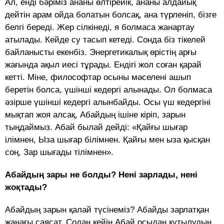
Ал, енді бәріміз ананы өлтірейік, ананы алдайық
дейтін арам ойда болатын болсақ, ана түрленіп, бізге
белгі береді. Жер сілкінеді, я болмаса жанартау
атылады. Кейде су тасып кетеді. Сонда біз тікелей
байланысты екенбіз. Энергетикалық өрістің арғы
жағында ақыл иесі тұрады. Ендігі жол соған қарай
кетті. Міне, философтар осыны мәселені ашып
беретін болса, үшінші кедергі алынады. Ол болмаса
әзірше үшінші кедергі алынбайды. Осы үш кедергіні
мықтап жоя алсақ, Абайдың ішіне кіріп, зарын
тыңдаймыз. Абай былай дейді: «Қайғы шығар
ілімнен, Ыза шығар білімнен. Қайғы мен ыза қысқан
соң, Зар шығады тілімнен».
Абайдың зары не болды? Нені зарлады, нені
жоқтады?
Абайдың зарын қалай түсінеміз? Абайды зарлатқан
жаңағы саясат. Содан кейін Абай осыдан құтылудың