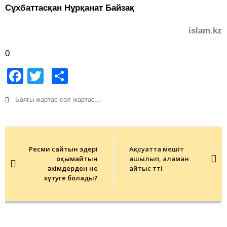
Сұхбаттасқан Нұрқанат Байзақ
islam.kz
0
Facebook
Twitter
Share
Баяғы жартас-сол жартас...
Post
navigation
Ресми сайтын өздері
Ақсуатта мешіт
оқымайтын
ашылып, аламан
әкімдерден не
айтыс өтті
күтуге болады?