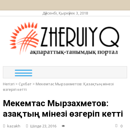
Дүйсенбі, Қыркүйек 3, 2018
ЖЕР
ақпа
та
по
Негізгі
>
Сұхбат
>
Мекемтас Мырзахметов: Қазақтың мінезі
өзгеріп кетті
Мекемтас Мырзахметов:
Қазақтың мінезі өзгеріп кетті
kazakh
Шілде 23, 2016
0