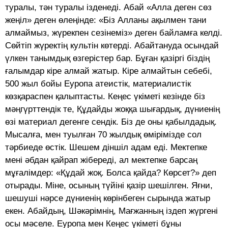
туралы, тән туралы ізденеді. Абай «Алла деген сөз
жеңіл» деген өлеңінде: «Біз Алланы ақылмен тани
алмаймыз, жүрекпен сезінеміз» деген байламға келді.
Сөйтіп жүректің культін көтерді. Абайтануда осындай
үлкен танымдық өзгерістер бар. Бұған қазіргі біздің
ғалымдар кіре алмай жатыр. Кіре алмайтын себебі,
500 жыл бойы Еуропа атеистік, материалистік
көзқараспен қалыптасты. Кеңес үкіметі кезінде біз
мәңгүрттендік те, Құдайды жоққа шығардық, дүниенің
өзі материал дегенге сендік. Біз де оны қабылдадық.
Мысалға, мен туылған 70 жылдық өмірімізде сол
тәрбиеде өстік. Шешем діншіл адам еді. Мектепке
мені әбдан қайрап жібереді, ал мектепке барсаң
мұғалімдер: «Құдай жоқ. Болса қайда? Көрсет?» деп
отырады. Міне, осының түйіні қазір шешілген. Яғни,
шешуші нәрсе дүниенің көрінбеген сырында жатыр
екен. Абайдың, Шәкәрімнің, Мағжанның іздеп жүргені
осы мәселе. Еуропа мен Кеңес үкіметі бұны