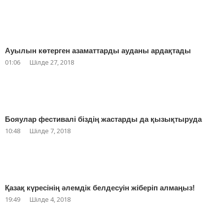
Ауылын көтерген азаматтарды ауданы ардақтады
01:06
Шілде 27, 2018
Бояулар фестивалі біздің жастарды да қызықтыруда
10:48
Шілде 7, 2018
Қазақ күресінің әлемдік белдесуін жіберіп алмаңыз!
19:49
Шілде 4, 2018