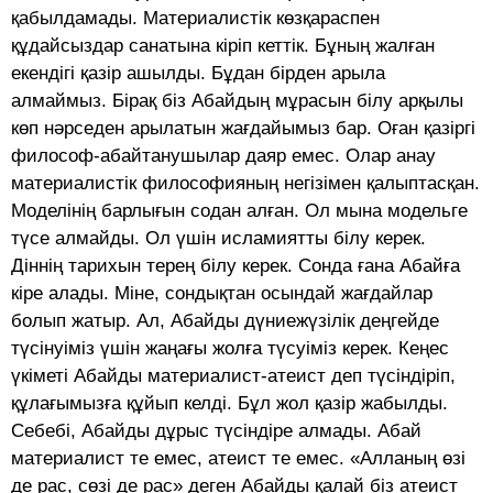
қабылдамады. Материалистік көзқараспен
құдайсыздар санатына кіріп кеттік. Бұның жалған
екендігі қазір ашылды. Бұдан бірден арыла
алмаймыз. Бірақ біз Абайдың мұрасын білу арқылы
көп нәрседен арылатын жағдайымыз бар. Оған қазіргі
философ-абайтанушылар даяр емес. Олар анау
материалистік философияның негізімен қалыптасқан.
Моделінің барлығын содан алған. Ол мына модельге
түсе алмайды. Ол үшін исламиятты білу керек.
Діннің тарихын терең білу керек. Сонда ғана Абайға
кіре алады. Міне, сондықтан осындай жағдайлар
болып жатыр. Ал, Абайды дүниежүзілік деңгейде
түсінуіміз үшін жаңағы жолға түсуіміз керек. Кеңес
үкіметі Абайды материалист-атеист деп түсіндіріп,
құлағымызға құйып келді. Бұл жол қазір жабылды.
Себебі, Абайды дұрыс түсіндіре алмады. Абай
материалист те емес, атеист те емес. «Алланың өзі
де рас, сөзі де рас» деген Абайды қалай біз атеист