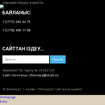
жарнама беруші жауапты.
БАЙЛАНЫС:
+7(777) 382 42 75
+7(778) 496 17 88
САЙТТАН ІЗДЕУ…
Search
for:
Мемлекеттік тіркеу № 16182-СИ
Сайт почтасы:
zheruiyq@mail.ru
© zheruiyq.kz
|
жасаған
"Zheruiyq.kz" сайт жасау қызметі
.
Homepage
Entry