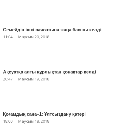
Семейдің ішкі саясатына жаңа басшы келді
11:04
Маусым 20, 2018
Ақсуатқа алты құрлықтан қонақтар келді
20:47
Маусым 19, 2018
Қоғамдық сана–1: Ұлтсыздану қатері
18:00
Маусым 18, 2018