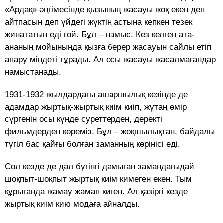
«Ардақ» әңгімесінде қызының жасауы жоқ екен деп
айтпасын деп үйдегі жүктің астына кепкен тезек
жинататын еді ғой. Бұл – намыс. Кез келген ата-
ананың мойынында қызға берер жасауын сайлы етіп
апару міндеті тұрады. Ал осы жасауы жасалмағандар
намыстанады.
1931-1932 жылдардағы ашаршылық кезінде де
адамдар жыртық-жыртық киім киіп, жұтаң өмір
сүргенін осы күнде суреттерден, деректі
фильмдерден көреміз. Бұл – жоқшылықтан, байдалы
түгіл бас қайғы болған заманның көрінісі еді.
Сол кезде де дәл бүгінгі дамыған замандағыдай
шоқпыт-шоқпыт жыртық киім кимеген екен. Тым
құрығанда жамау жамап киген. Ал қазіргі кезде
жыртық киім кию модаға айналды.