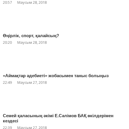
20:57
Маусым 28, 2018
Өңірлік, спорт, қалайсың?
20:20
Маусым 28, 2018
«Аймақтар әдебиеті» жобасымен таныс болыңыз
22:49
Маусым 27, 2018
Семей қаласының әкімі Е.Сәлімов БАҚ өкілдерімен
кездесі
22:39
Маусым 27, 2018