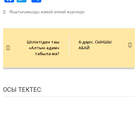
Жыртығымызды жамай алмай жүргенде
Post
navigation
Шіліктіден тағы
6-дәріс. СЫНШЫ
«Алтын адам»
АБАЙ
табыла ма?
ОСЫ ТЕКТЕС: