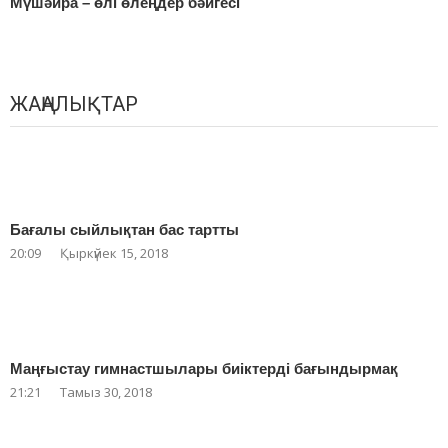
Мүшəйра – өлі өлеңдер бəйгесі
ЖАҢАЛЫҚТАР
Бағалы сыйлықтан бас тартты
20:09
Қыркүйек 15, 2018
Маңғыстау гимнастшылары биіктерді бағындырмақ
21:21
Тамыз 30, 2018