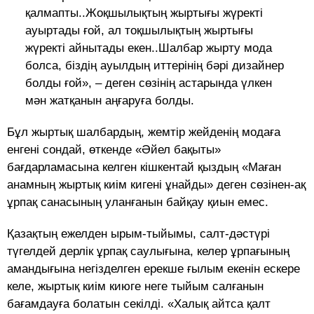
қалмапты..Жоқшылықтың жыртығы жүректі
ауыртады ғой, ал тоқшылықтың жыртығы
жүректі айнытады екен..Шалбар жырту мода
болса, біздің ауылдың иттерінің бәрі дизайнер
болды ғой», – деген сөзінің астарында үлкен
мән жатқанын аңғаруға болды.
Бұл жыртық шалбардың, жемтір жейденің модаға
енгені сондай, өткенде «Әйел бақыты»
бағдарламасына келген кішкентай қыздың «Маған
анамның жыртық киім кигені ұнайды» деген сөзінен-ақ
ұрпақ санасының уланғанын байқау қиын емес.
Қазақтың ежелден ырым-тыйымы, салт-дәстүрі
түгелдей дерлік ұрпақ саулығына, келер ұрпағының
амандығына негізделген ерекше ғылым екенін ескере
келе, жыртық киім киюге неге тыйым салғанын
бағамдауға болатын секілді. «Халық айтса қалт