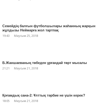
Семейдің балғын футболшылары жаһанның жарқын
жұлдызы Неймарға жол тартпақ
19:43
Маусым 25, 2018
Б.Жаншаеваның төбеден ұрғандай төрт мысалы
21:21
Маусым 21, 2018
Қоғамдық сана-2: Ұлттық тәрбие не үшін керек?
18:05
Маусым 21, 2018