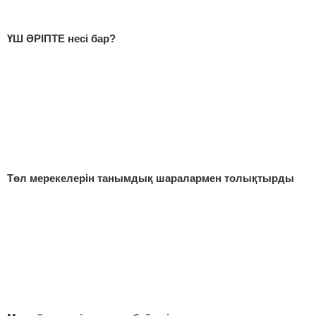
ҮШ ӘРІПТЕ несі бар?
Төл мерекелерін танымдық шаралармен толықтырды