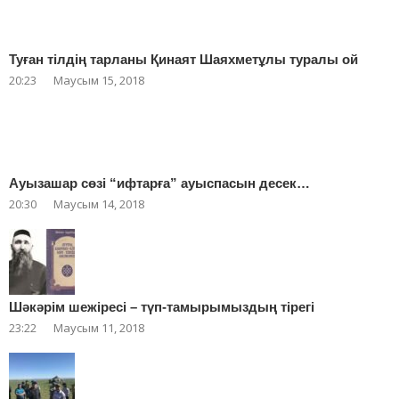
Туған тілдің тарланы Қинаят Шаяхметұлы туралы ой
20:23
Маусым 15, 2018
Ауызашар сөзі “ифтарға” ауыспасын десек…
20:30
Маусым 14, 2018
Шәкәрім шежіресі – түп-тамырымыздың тірегі
23:22
Маусым 11, 2018