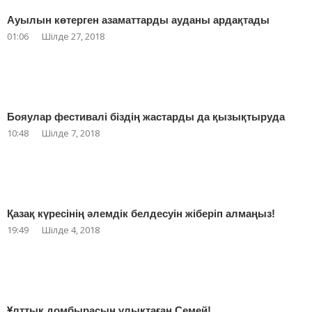
Ауылын көтерген азаматтарды ауданы ардақтады
01:06
Шілде 27, 2018
Бояулар фестивалі біздің жастарды да қызықтыруда
10:48
Шілде 7, 2018
Қазақ күресінің әлемдік белдесуін жіберіп алмаңыз!
19:49
Шілде 4, 2018
Ұлттық домбырасын ұлықтаған Семей!