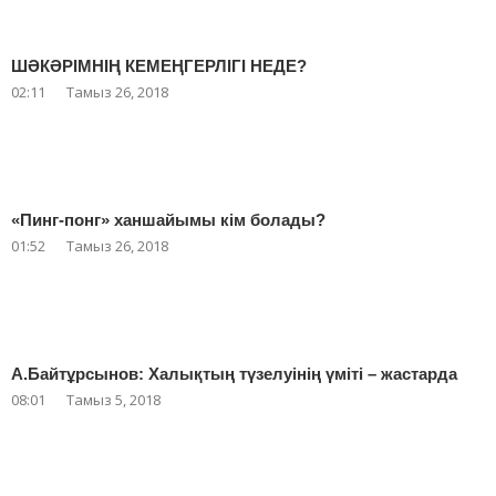
ШӘКӘРІМНІҢ КЕМЕҢГЕРЛІГІ НЕДЕ?
02:11
Тамыз 26, 2018
«Пинг-понг» ханшайымы кім болады?
01:52
Тамыз 26, 2018
А.Байтұрсынов: Халықтың түзелуінің үміті – жастарда
08:01
Тамыз 5, 2018