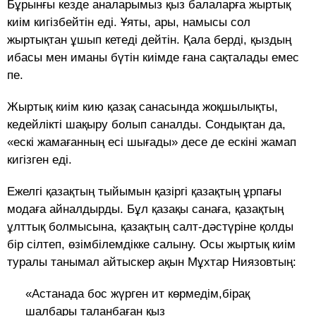
Бұрынғы кезде аналарымыз қыз балаларға жыртық
киім кигізбейтін еді. Ұяты, ары, намысы сол
жыртықтан ұшып кетеді дейтін. Қала берді, қыздың
ибасы мен иманы бүтін киімде ғана сақталады емес
пе.
Жыртық киім кию қазақ санасында жоқшылықты,
кедейлікті шақыру болып саналды. Сондықтан да,
«ескі жамағанның есі шығады» десе де ескіні жамап
кигізген еді.
Ежелгі қазақтың тыйымын қазіргі қазақтың ұрпағы
модаға айналдырды. Бұл қазақы санаға, қазақтың
ұлттық болмысына, қазақтың салт-дәстүріне қолды
бір сілтеп, өзімбілемдікке салыну. Осы жыртық киім
туралы танымал айтыскер ақын Мұхтар Ниязовтың:
«Астанада бос жүрген ит көрмедім,бірақ
шалбары таланбаған қыз