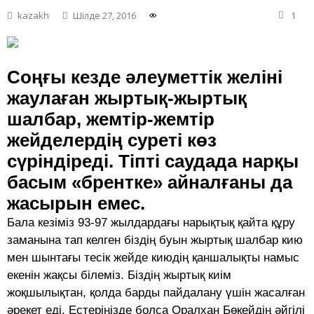
kazakh
Шілде 27, 2016
1
Соңғы кезде әлеуметтік желіні
жаулаған жыртық-жыртық
шалбар, жемтір-жемтір
жейделердің суреті көз
сүріндіреді. Тіпті саудада нарқы
басым «брентке» айналғаны да
жасырын емес.
Бала кезіміз 93-97 жылдардағы нарықтық қайта құру
заманына тап келген біздің буын жыртық шалбар кию
мен шынтағы тесік жейде киюдің қаншалықты намыс
екенін жақсы білеміз. Біздің жыртық киім
жоқшылықтан, қолда барды пайдалану үшін жасалған
әрекет еді. Естеріңізде болса Оралхан Бөкейдің әйгілі