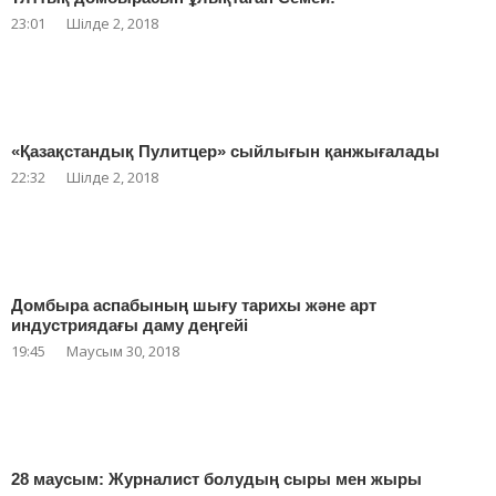
23:01
Шілде 2, 2018
«Қазақстандық Пулитцер» сыйлығын қанжығалады
22:32
Шілде 2, 2018
Домбыра аспабының шығу тарихы және арт
индустриядағы даму деңгейі
19:45
Маусым 30, 2018
28 маусым: Журналист болудың сыры мен жыры