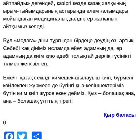
айтпайды» дегендей, қазіргі кезде қазақ халқының
ырым-тыйымдарының астарында әлем ғалымдары
мойындаған медициналық дәлдіктер жатқанын
айтқымыз келеді.
Бұл «модаға» діни тұрғыдан бірдеңе деудің өзі артық.
Себебі хақ дініміз исламда әйел адамның да, ер
адамның да киім кию әдебі толықтай дерлік түсінікті
тілмен жеткізілген.
Ежелгі қазақ секілді кимешек-шылауыш киіп, бүрмелі
көйлекпен жүрмесе де бүгінгі қыз-келіншектеріміз
бүтін киім киіп жүрсе екен дейміз. Қыз – болашақ ана,
ана – болашақ ұлттың тірегі!
Қыр баласы
0
Facebook
Twitter
Share