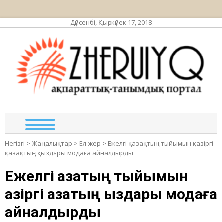
Дүйсенбі, Қыркүйек 17, 2018
ЖЕР
ақпа
та
по
Негізгі
>
Жаңалықтар
>
Ел-жер
>
Ежелгі қазақтың тыйымын қазіргі
қазақтың қыздары модаға айналдырды
Ежелгі қазақтың тыйымын
қазіргі қазақтың қыздары модаға
айналдырды