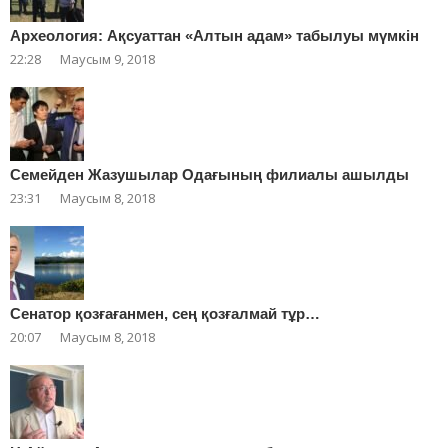
Археология: Ақсуаттан «Алтын адам» табылуы мүмкін
22:28
Маусым 9, 2018
Cемейден Жазушылар Одағының филиалы ашылды
23:31
Маусым 8, 2018
Сенатор қозғағанмен, сең қозғалмай тұр…
20:07
Маусым 8, 2018