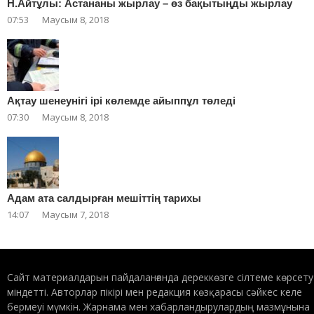
Н.Айтұлы: Астананы жырлау – өз бақытыңды жырлау
07:53
Маусым 8, 2018
Ақтау шенеунігі ірі көлемде айыппұл төледі
07:30
Маусым 8, 2018
Адам ата салдырған мешіттің тарихы
14:07
Маусым 7, 2018
Сайт материалдарын пайдаланғанда дереккөзге сілтеме көрсету
міндетті. Авторлар пікірі мен редакция көзқарасы сәйкес келе
бермеуі мүмкін. Жарнама мен хабарландырулардың мазмұнына